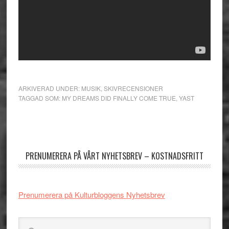
ARKIVERAD UNDER:
MUSIK
,
SKIVRECENSIONER
TAGGAD SOM:
MY DREAMS DID FINALLY COME TRUE
,
YAST
Primärt
sidofält
PRENUMERERA PÅ VÅRT NYHETSBREV – KOSTNADSFRITT
Prenumerera på Kulturbloggens Nyhetsbrev
Sök