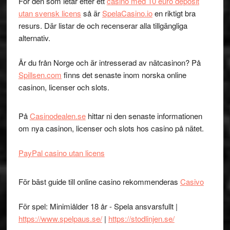
För den som letar efter ett
casino med 10 euro deposit
utan svensk licens
så är
SpelaCasino.io
en riktigt bra
resurs. Där listar de och recenserar alla tillgängliga
alternativ.
Är du från Norge och är intresserad av nätcasinon? På
Spillsen.com
finns det senaste inom norska online
casinon, licenser och slots.
På
Casinodealen.se
hittar ni den senaste informationen
om nya casinon, licenser och slots hos casino på nätet.
PayPal casino utan licens
För bäst guide till online casino rekommenderas
Casivo
För spel: Minimiålder 18 år - Spela ansvarsfullt |
https://www.spelpaus.se/
|
https://stodlinjen.se/