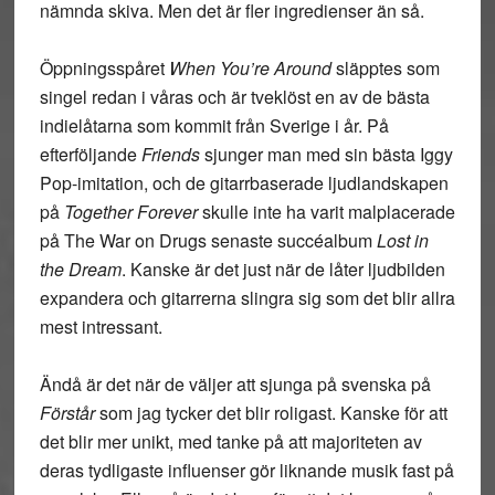
nämnda skiva. Men det är fler ingredienser än så.
Öppningsspåret
When You’re Around
släpptes som
singel redan i våras och är tveklöst en av de bästa
indielåtarna som kommit från Sverige i år. På
efterföljande
Friends
sjunger man med sin bästa Iggy
Pop-imitation, och de gitarrbaserade ljudlandskapen
på
Together Forever
skulle inte ha varit malplacerade
på The War on Drugs senaste succéalbum
Lost in
the Dream
. Kanske är det just när de låter ljudbilden
expandera och gitarrerna slingra sig som det blir allra
mest intressant.
Ändå är det när de väljer att sjunga på svenska på
Förstår
som jag tycker det blir roligast. Kanske för att
det blir mer unikt, med tanke på att majoriteten av
deras tydligaste influenser gör liknande musik fast på