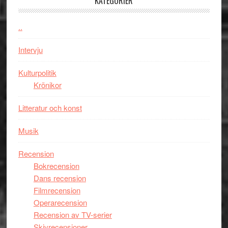
KATEGORIER
kan
vara
den
..
bästa
Intervju
Spider-
Man
Kulturpolitik
filmen
Krönikor
någonsin
Litteratur och konst
Musik
Recension
Bokrecension
Dans recension
Filmrecension
Operarecension
Recension av TV-serier
Skivrecensioner