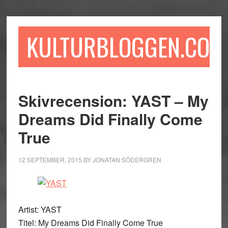
Hoppa
Hoppa
Hoppa
till
till
till
huvudinnehåll
det
sidfot
KULTURBLOGGEN.COM
primära
sidofältet
Skivrecension: YAST – My
Dreams Did Finally Come
True
12 SEPTEMBER, 2015
BY
JONATAN SÖDERGREN
Artist: YAST
Titel: My Dreams Did Finally Come True