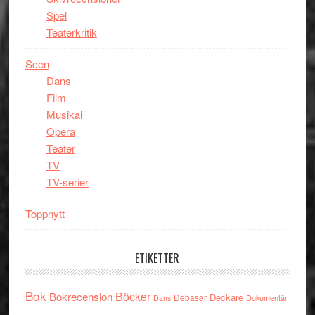
Spel
Teaterkritik
Scen
Dans
Film
Musikal
Opera
Teater
TV
TV-serier
Toppnytt
ETIKETTER
Bok
Böcker
Bokrecension
Deckare
Debaser
Dokumentär
Dans