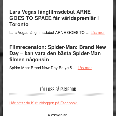
en
Recension
med
Jackie
av
Lars Vegas långfilmsdebut ARNE
Vem
Chan
tv-
GOES TO SPACE får världspremiär i
kan
i
serie:
Toronto
styra
storform
Svärtan
Mauri?
om
Lars Vegas långfilmsdebut ARNE GOES TO …
Läs mer
–
Lars
välgjort
Vegas
Filmrecension: Spider-Man: Brand New
om
långfi
Day – kan vara den bästa Spider-Man
människans
ARNE
filmen någonsin
mörker
GOES
med
om
Spider-Man: Brand New Day Betyg 5 …
Läs mer
TO
imponerande
Filmrecension
SPAC
unga
Spider-
får
skådespelar
Man:
världs
FÖLJ OSS PÅ FACEBOOK
Brand
i
New
Toront
Här hittar du Kulturbloggen på Facebook.
Day
–