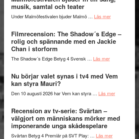
Hannes
musik, samtal och teater
att
Meidal
tänka
om
Under Malmöfestivalen bjuder Malmö …
Läs mer
och
på
Malmöfestiva
Roland
bjuder
Filmrecension: The Shadow´s Edge –
Pöntinen
in
rolig och spännande med en Jackie
avslutar
till
Chan i storform
Scensommar
sång,
på
om
The Shadow´s Edge Betyg 4 Svensk …
Läs mer
musik,
Artipelag
Filmrecension
samtal
The
Nu börjar valet synas i tv4 med Vem
och
Shadow
kan styra Mauri?
teater
´s
om
Den 10 augusti 2026 har Vem kan styra …
Läs mer
Edge
Nu
–
börjar
Recension av tv-serie: Svärtan –
rolig
valet
välgjort om människans mörker med
och
synas
imponerande unga skådespelare
spännande
i
med
om
Svärtan Betyg 4 Premiär på SVT Play: …
Läs mer
tv4