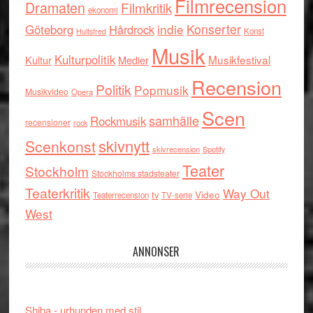
Filmrecension
Dramaten
Filmkritik
ekonomi
indie
Konserter
Göteborg
Hårdrock
Konst
Hultsfred
Musik
Kulturpolitik
Musikfestival
Kultur
Medier
Recension
Politik
Popmusik
Musikvideo
Opera
Scen
samhälle
Rockmusik
recensioner
rock
skivnytt
Scenkonst
skivrecension
Spotify
Teater
Stockholm
Stockholms stadsteater
Teaterkritik
Way Out
tv
Video
Teaterrecension
TV-serie
West
ANNONSER
Shiba - urhunden med stil