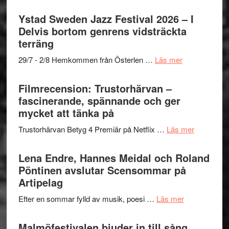
Filmrecension:
stipendium
Det
Ystad Sweden Jazz Festival 2026 – I
grönaste
Delvis bortom genrens vidsträckta
gräset
terräng
–
om
29/7 - 2/8 Hemkommen från Österlen …
Läs mer
en
Ystad
humoristisk
Sweden
Filmrecension: Trustorhärvan –
och
Jazz
fascinerande, spännande och ger
hjärtevarm
Festival
mycket att tänka på
lättsam
2026
kompott
om
Trustorhärvan Betyg 4 Premiär på Netflix …
Läs mer
–
Filmrecens
I
Trustorhä
Lena Endre, Hannes Meidal och Roland
Delvis
–
Pöntinen avslutar Scensommar på
bortom
fascineran
Artipelag
genrens
spännand
vidsträckta
om
Efter en sommar fylld av musik, poesi …
Läs mer
och
terräng
Lena
ger
Endre,
Malmöfestivalen bjuder in till sång,
mycket