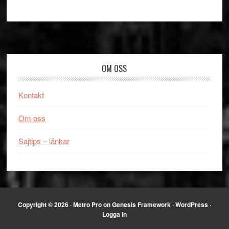
Footer
OM OSS
Kontakt
Om oss
Sajtips – länkar
Copyright © 2026 ·
Metro Pro
on
Genesis Framework
·
WordPress
·
Logga in