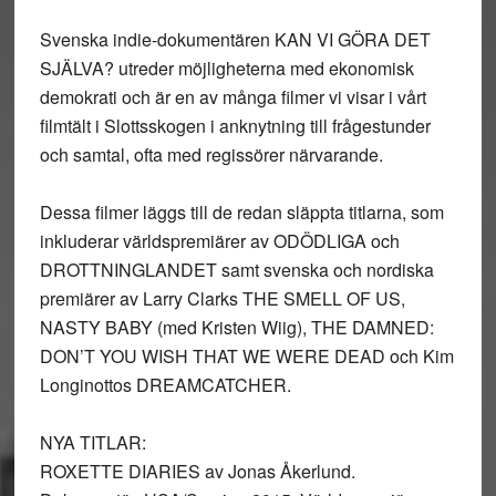
Svenska indie-dokumentären KAN VI GÖRA DET
SJÄLVA? utreder möjligheterna med ekonomisk
demokrati och är en av många filmer vi visar i vårt
filmtält i Slottsskogen i anknytning till frågestunder
och samtal, ofta med regissörer närvarande.
Dessa filmer läggs till de redan släppta titlarna, som
inkluderar världspremiärer av ODÖDLIGA och
DROTTNINGLANDET samt svenska och nordiska
premiärer av Larry Clarks THE SMELL OF US,
NASTY BABY (med Kristen Wiig), THE DAMNED:
DON’T YOU WISH THAT WE WERE DEAD och Kim
Longinottos DREAMCATCHER.
NYA TITLAR:
ROXETTE DIARIES av Jonas Åkerlund.