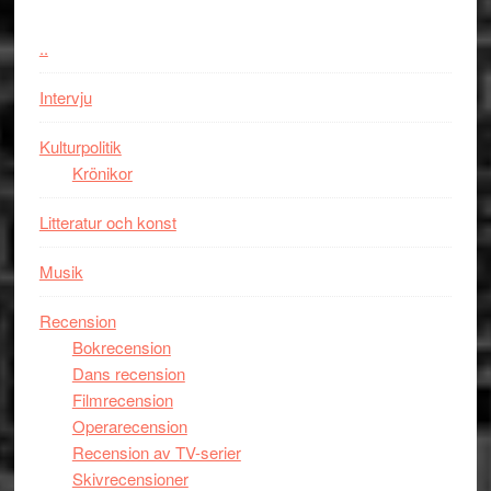
vara
den
..
bästa
Intervju
Spider-
Man
Kulturpolitik
filmen
Krönikor
någonsin
Litteratur och konst
Musik
Recension
Bokrecension
Dans recension
Filmrecension
Operarecension
Recension av TV-serier
Skivrecensioner