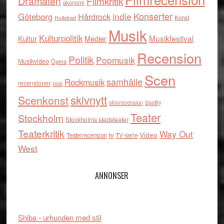
Dramaten
Filmkritik
ekonomi
indie
Konserter
Göteborg
Hårdrock
Konst
Hultsfred
Musik
Kulturpolitik
Musikfestival
Kultur
Medier
Recension
Politik
Popmusik
Musikvideo
Opera
Scen
samhälle
Rockmusik
recensioner
rock
skivnytt
Scenkonst
skivrecension
Spotify
Teater
Stockholm
Stockholms stadsteater
Teaterkritik
Way Out
tv
Video
Teaterrecension
TV-serie
West
ANNONSER
Shiba - urhunden med stil