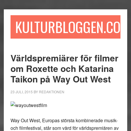
Hoppa
Hoppa
Hoppa
till
till
till
huvudinnehåll
det
sidfot
KULTURBLOGGEN.COM
primära
sidofältet
Världspremiärer för filmer
om Roxette och Katarina
Taikon på Way Out West
23 JULI, 2015
BY
REDAKTIONEN
Way Out West, Europas största kombinerade musik-
och filmfestival, står som värd för världspremiären av