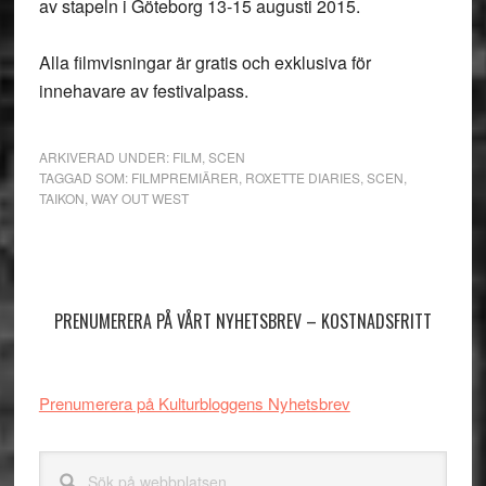
av stapeln i Göteborg 13-15 augusti 2015.
Alla filmvisningar är gratis och exklusiva för
innehavare av festivalpass.
ARKIVERAD UNDER:
FILM
,
SCEN
TAGGAD SOM:
FILMPREMIÄRER
,
ROXETTE DIARIES
,
SCEN
,
TAIKON
,
WAY OUT WEST
Primärt
sidofält
PRENUMERERA PÅ VÅRT NYHETSBREV – KOSTNADSFRITT
Prenumerera på Kulturbloggens Nyhetsbrev
Sök