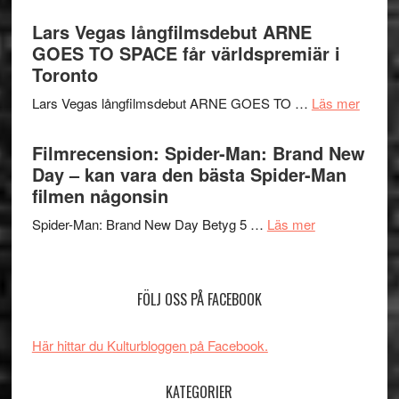
Recension
med
Jackie
av
Lars Vegas långfilmsdebut ARNE
Vem
Chan
tv-
GOES TO SPACE får världspremiär i
kan
i
serie:
Toronto
styra
storform
Svärtan
Mauri?
om
Lars Vegas långfilmsdebut ARNE GOES TO …
Läs mer
–
Lars
välgjort
Vegas
Filmrecension: Spider-Man: Brand New
om
långfi
Day – kan vara den bästa Spider-Man
människans
ARNE
filmen någonsin
mörker
GOES
med
om
Spider-Man: Brand New Day Betyg 5 …
Läs mer
TO
imponerande
Filmrecension
SPAC
unga
Spider-
får
skådespelar
Man:
världs
FÖLJ OSS PÅ FACEBOOK
Brand
i
New
Toront
Här hittar du Kulturbloggen på Facebook.
Day
–
KATEGORIER
kan