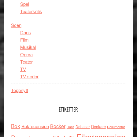
Spel
Teaterkritik
Scen
Dans
Film
Musikal
Opera
Teater
TV
TV-serier
Toppnytt
ETIKETTER
Bok
Böcker
Bokrecension
Deckare
Debaser
Dokumentär
Dans
Filmrecension