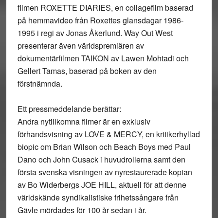
filmen ROXETTE DIARIES, en collagefilm baserad
på hemmavideo från Roxettes glansdagar 1986-
1995 i regi av Jonas Åkerlund. Way Out West
presenterar även världspremiären av
dokumentärfilmen TAIKON av Lawen Mohtadi och
Gellert Tamas, baserad på boken av den
förstnämnda.
Ett pressmeddelande berättar:
Andra nytillkomna filmer är en exklusiv
förhandsvisning av LOVE & MERCY, en kritikerhyllad
biopic om Brian Wilson och Beach Boys med Paul
Dano och John Cusack i huvudrollerna samt den
första svenska visningen av nyrestaurerade kopian
av Bo Widerbergs JOE HILL, aktuell för att denne
världskände syndikalistiske frihetssångare från
Gävle mördades för 100 år sedan i år.