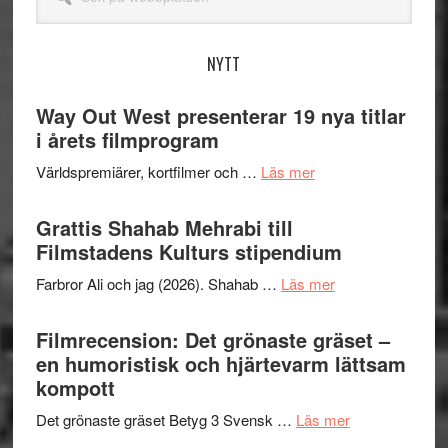
på
webbplatsen
NYTT
Way Out West presenterar 19 nya titlar
i årets filmprogram
om
Världspremiärer, kortfilmer och …
Läs mer
Way
Out
Grattis Shahab Mehrabi till
West
Filmstadens Kulturs stipendium
presenterar
om
Farbror Ali och jag (2026). Shahab …
Läs mer
19
Grattis
nya
Shahab
Filmrecension: Det grönaste gräset –
titlar
Mehrabi
en humoristisk och hjärtevarm lättsam
i
till
kompott
årets
Filmstadens
filmprogram
om
Det grönaste gräset Betyg 3 Svensk …
Läs mer
Kulturs
Filmrecension: