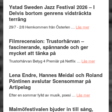
stipendium
Det
Ystad Sweden Jazz Festival 2026 – I
grönaste
Delvis bortom genrens vidsträckta
gräset
terräng
–
om
29/7 - 2/8 Hemkommen från Österlen …
Läs mer
en
Ystad
humoristisk
Sweden
Filmrecension: Trustorhärvan –
och
Jazz
fascinerande, spännande och ger
hjärtevarm
Festival
mycket att tänka på
lättsam
2026
kompott
om
Trustorhärvan Betyg 4 Premiär på Netflix …
Läs mer
–
Filmrecens
I
Trustorhä
Lena Endre, Hannes Meidal och Roland
Delvis
–
Pöntinen avslutar Scensommar på
bortom
fascineran
Artipelag
genrens
spännand
vidsträckta
om
Efter en sommar fylld av musik, poesi …
Läs mer
och
terräng
Lena
ger
Endre,
Malmöfestivalen bjuder in till sång,
mycket