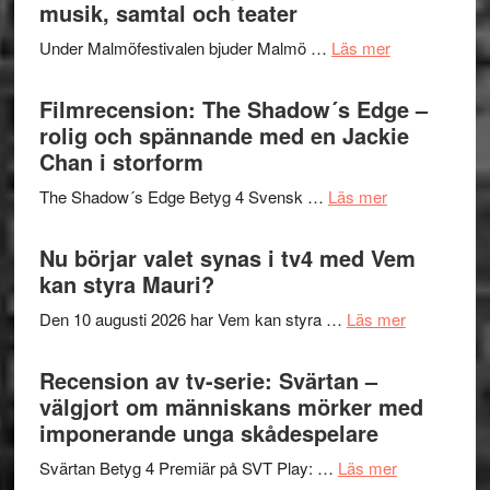
Hannes
musik, samtal och teater
att
Meidal
tänka
om
Under Malmöfestivalen bjuder Malmö …
Läs mer
och
på
Malmöfestiva
Roland
bjuder
Filmrecension: The Shadow´s Edge –
Pöntinen
in
rolig och spännande med en Jackie
avslutar
till
Chan i storform
Scensommar
sång,
på
om
The Shadow´s Edge Betyg 4 Svensk …
Läs mer
musik,
Artipelag
Filmrecension
samtal
The
Nu börjar valet synas i tv4 med Vem
och
Shadow
kan styra Mauri?
teater
´s
om
Den 10 augusti 2026 har Vem kan styra …
Läs mer
Edge
Nu
–
börjar
Recension av tv-serie: Svärtan –
rolig
valet
välgjort om människans mörker med
och
synas
imponerande unga skådespelare
spännande
i
med
om
Svärtan Betyg 4 Premiär på SVT Play: …
Läs mer
tv4
en