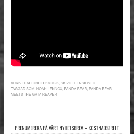
ARKIVERAD UNDER:
MUSIK
,
SKIVRECENSIONER
TAGGAD SOM:
NOAH LENNOX
,
PANDA BEAR
,
PANDA BEAR
MEETS THE GRIM REAPER
Primärt
sidofält
PRENUMERERA PÅ VÅRT NYHETSBREV – KOSTNADSFRITT