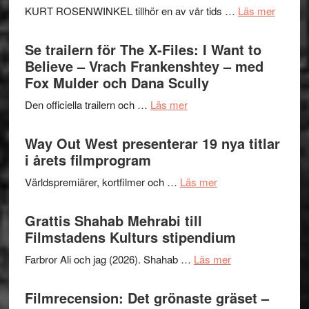
om
KURT ROSENWINKEL tillhör en av vår tids …
Läs mer
Folkets
Ystad
Park
Swede
Se trailern för The X-Files: I Want to
–
Jazz
Believe – Vrach Frankenshtey – med
en
Festiva
Fox Mulder och Dana Scully
helt
2026
lysande
om
Den officiella trailern och …
Läs mer
–
kväll
Se
II
trailern
Way Out West presenterar 19 nya titlar
Internat
för
i årets filmprogram
storhet
The
och
om
Världspremiärer, kortfilmer och …
Läs mer
X-
samarb
Way
Files:
Out
Grattis Shahab Mehrabi till
I
West
Filmstadens Kulturs stipendium
Want
presenterar
to
om
Farbror Ali och jag (2026). Shahab …
Läs mer
19
Believe
Grattis
nya
–
Shahab
Filmrecension: Det grönaste gräset –
titlar
Vrach
Mehrabi