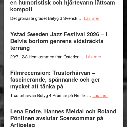
en humoristisk och hjärtevarm lättsam
i
Frankenshtey
till
kompott
årets
–
Filmstadens
filmprogram
med
om
Det grönaste gräset Betyg 3 Svensk …
Läs mer
Kulturs
Fox
Filmrecension:
stipendium
Mulder
Det
Ystad Sweden Jazz Festival 2026 – I
och
grönaste
Delvis bortom genrens vidsträckta
Dana
gräset
terräng
Scully
–
om
29/7 - 2/8 Hemkommen från Österlen …
Läs mer
en
Ystad
humoristisk
Sweden
Filmrecension: Trustorhärvan –
och
Jazz
fascinerande, spännande och ger
hjärtevarm
Festival
mycket att tänka på
lättsam
2026
kompott
om
Trustorhärvan Betyg 4 Premiär på Netflix …
Läs mer
–
Filmrecens
I
Trustorhä
Lena Endre, Hannes Meidal och Roland
Delvis
–
Pöntinen avslutar Scensommar på
bortom
fascineran
Artipelag
genrens