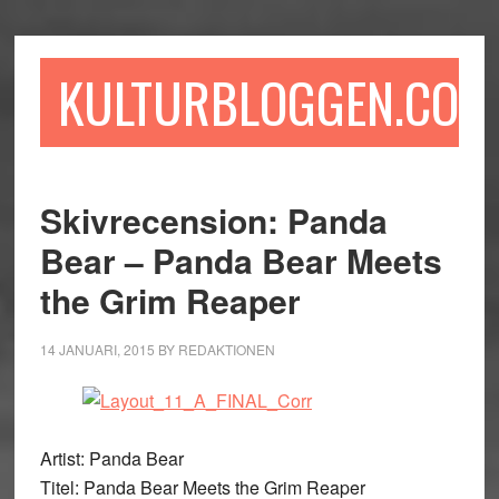
Hoppa
Hoppa
Hoppa
till
till
till
huvudinnehåll
det
sidfot
KULTURBLOGGEN.COM
primära
sidofältet
Skivrecension: Panda
Bear – Panda Bear Meets
the Grim Reaper
14 JANUARI, 2015
BY
REDAKTIONEN
Artist: Panda Bear
Titel: Panda Bear Meets the Grim Reaper