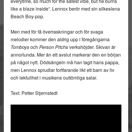
everytime, so much for the safest vibe, but he burns
like a blaze inside”. Lennox berör med sin silkeslena
Beach Boy-pop.
Men med för få överraskningar och för svaga
melodier kommer den aldrig upp i föregångarna
Tomboys
och
Person Pitchs
verkshöjder. Skivan är
annorlunda. Mer än ett avslut markerar den en början
på något nytt. Dödsängeln må han tagit hans pappa,
men Lennox sprudlar fortfarande likt ett barn av liv
och lekfullhet i musikens outtömliga salar.
Text: Petter Stjernstedt