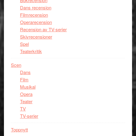
Bokrecension
Dans recension
Filmrecension
Operarecension
Recension av TV-serier
Skivrecensioner
Spel
Teaterkritik
Scen
Dans
Film
Musikal
Opera
Teater
TV
TV-serier
Toppnytt