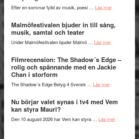
spännand
vidsträckta
om
Efter en sommar fylld av musik, poesi …
Läs mer
och
terräng
Lena
ger
Endre,
Malmöfestivalen bjuder in till sång,
mycket
Hannes
musik, samtal och teater
att
Meidal
tänka
om
Under Malmöfestivalen bjuder Malmö …
Läs mer
och
på
Malmöfestiva
Roland
bjuder
Filmrecension: The Shadow´s Edge –
Pöntinen
in
rolig och spännande med en Jackie
avslutar
till
Chan i storform
Scensommar
sång,
på
om
The Shadow´s Edge Betyg 4 Svensk …
Läs mer
musik,
Artipelag
Filmrecension
samtal
The
Nu börjar valet synas i tv4 med Vem
och
Shadow
kan styra Mauri?
teater
´s
om
Den 10 augusti 2026 har Vem kan styra …
Läs mer
Edge
Nu
–
börjar
rolig