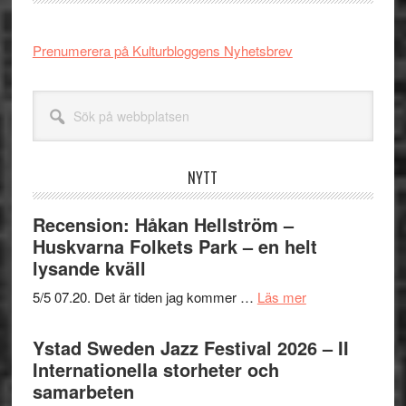
Prenumerera på Kulturbloggens Nyhetsbrev
Sök
på
webbplatsen
NYTT
Recension: Håkan Hellström –
Huskvarna Folkets Park – en helt
lysande kväll
om
5/5 07.20. Det är tiden jag kommer …
Läs mer
Recension:
Håkan
Ystad Sweden Jazz Festival 2026 – II
Hellström
Internationella storheter och
–
samarbeten
Huskvarna