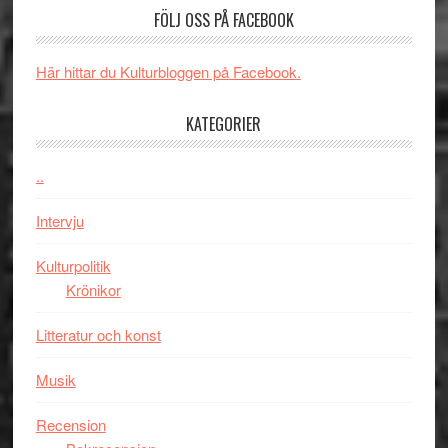
valet
och
FÖLJ OSS PÅ FACEBOOK
synas
spännande
i
med
Här hittar du Kulturbloggen på Facebook.
tv4
en
med
Jackie
KATEGORIER
Vem
Chan
kan
i
styra
..
storform
Mauri?
Intervju
Kulturpolitik
Krönikor
Litteratur och konst
Musik
Recension