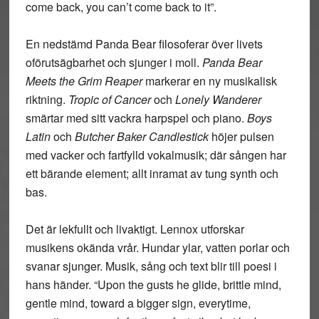
come back, you can’t come back to it”.
En nedstämd Panda Bear filosoferar över livets
oförutsägbarhet och sjunger i moll.
Panda Bear
Meets the Grim Reaper
markerar en ny musikalisk
riktning.
Tropic of Cancer
och
Lonely Wanderer
smärtar med sitt vackra harpspel och piano.
Boys
Latin
och
Butcher Baker Candlestick
höjer pulsen
med vacker och fartfylld vokalmusik; där sången har
ett bärande element; allt inramat av tung synth och
bas.
Det är lekfullt och livaktigt. Lennox utforskar
musikens okända vrår. Hundar ylar, vatten porlar och
svanar sjunger. Musik, sång och text blir till poesi i
hans händer. “Upon the gusts he glide, brittle mind,
gentle mind, toward a bigger sign, everytime,