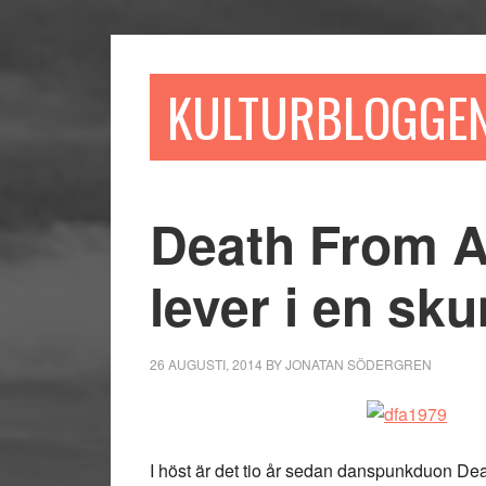
Hoppa
Hoppa
Hoppa
till
till
till
huvudinnehåll
det
sidfot
KULTURBLOGGE
primära
sidofältet
Death From A
lever i en sku
26 AUGUSTI, 2014
BY
JONATAN SÖDERGREN
I höst är det tio år sedan danspunkduon D