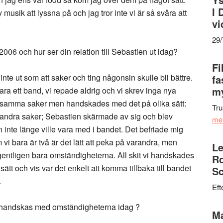
I 
musik att lyssna på och jag tror inte vi är så svåra att
vi
29
s 2006 och hur ser din relation till Sebastien ut idag?
Fi
inte ut som att saker och ting någonsin skulle bli bättre.
fa
my
vara ett band, vi repade aldrig och vi skrev inga nya
på samma saker men handskades med det på olika sätt:
Tru
 andra saker; Sebastien skärmade av sig och blev
me
han inte länge ville vara med i bandet. Det befriade mig
 vi bara är två är det lätt att peka på varandra, men
Le
egentligen bara omständigheterna. All skit vi handskades
Ro
sätt och vis var det enkelt att komma tillbaka till bandet
Sc
.
Eft
att handskas med omständigheterna idag ?
Ma