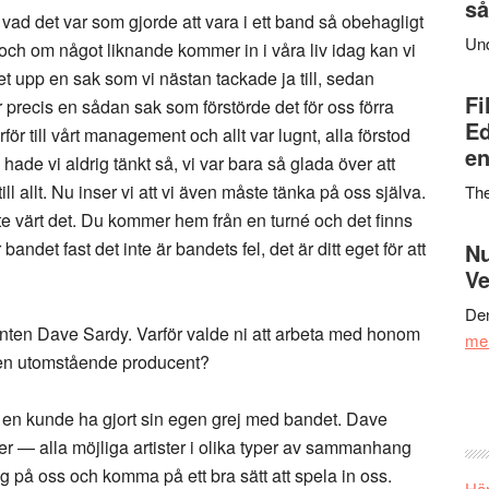
så
ra vad det var som gjorde att vara i ett band så obehagligt
Un
t och om något liknande kommer in i våra liv idag kan vi
t upp en sak som vi nästan tackade ja till, sedan
Fi
 precis en sådan sak som förstörde det för oss förra
Ed
ör till vårt management och allt var lugnt, alla förstod
en
ade vi aldrig tänkt så, vi var bara så glada över att
ill allt. Nu inser vi att vi även måste tänka på oss själva.
Th
nte värt det. Du kommer hem från en turné och det finns
bandet fast det inte är bandets fel, det är ditt eget för att
Nu
Ve
Den
nten Dave Sardy. Varför valde ni att arbeta med honom
me
 en utomstående producent?
h en kunde ha gjort sin egen grej med bandet. Dave
ter — alla möjliga artister i olika typer av sammanhang
g på oss och komma på ett bra sätt att spela in oss.
Här