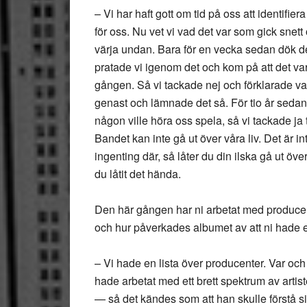
– Vi har haft gott om tid på oss att identifie
för oss. Nu vet vi vad det var som gick snet
värja undan. Bara för en vecka sedan dök de
pratade vi igenom det och kom på att det var
gången. Så vi tackade nej och förklarade varf
genast och lämnade det så. För tio år sedan h
någon ville höra oss spela, så vi tackade ja t
Bandet kan inte gå ut över våra liv. Det är i
ingenting där, så låter du din ilska gå ut över 
du låtit det hända.
Den här gången har ni arbetat med produce
och hur påverkades albumet av att ni hade
– Vi hade en lista över producenter. Var oc
hade arbetat med ett brett spektrum av artis
— så det kändes som att han skulle förstå si