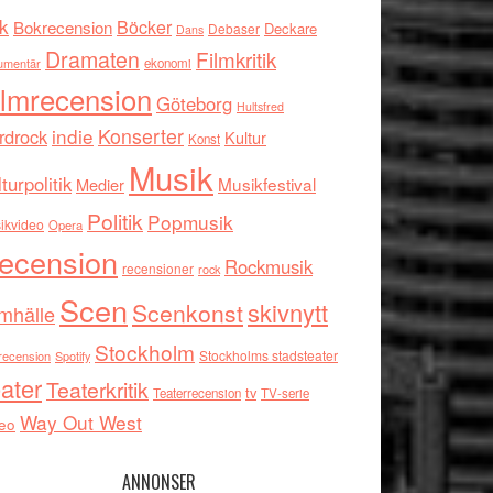
k
Böcker
Bokrecension
Deckare
Debaser
Dans
Dramaten
Filmkritik
umentär
ekonomi
ilmrecension
Göteborg
Hultsfred
indie
Konserter
rdrock
Kultur
Konst
Musik
turpolitik
Musikfestival
Medier
Politik
Popmusik
ikvideo
Opera
ecension
Rockmusik
recensioner
rock
Scen
skivnytt
Scenkonst
mhälle
Stockholm
Stockholms stadsteater
recension
Spotify
ater
Teaterkritik
tv
Teaterrecension
TV-serie
Way Out West
eo
ANNONSER