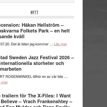
bplatsen
NYTT
cension: Håkan Hellström –
skvarna Folkets Park – en helt
sande kväll
om
 07.20. Det är tiden jag kommer …
Läs mer
Recension:
Håkan
tad Sweden Jazz Festival 2026 –
Hellström
 Internationella storheter och
–
amarbeten
Huskvarna
RT ROSENWINKEL tillhör en av vår tids …
Folkets
om
s mer
Park
Ystad
–
Sweden
 trailern för The X-Files: I Want
en
Jazz
 Believe – Vrach Frankenshtey –
helt
Festival
d Fox Mulder och Dana Scully
lysande