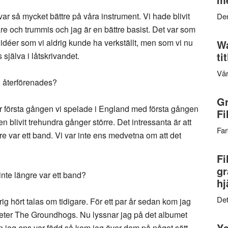
var så mycket bättre på våra instrument. Vi hade blivit
Den
re och trummis och jag är en bättre basist. Det var som
e idéer som vi aldrig kunde ha verkställt, men som vi nu
Wa
ti
 själva i låtskrivandet.
Vär
ni återförenades?
Gr
för första gången vi spelade i England med första gången
Fi
 blivit trehundra gånger större. Det intressanta är att
Far
re var ett band. Vi var inte ens medvetna om att det
Fi
gr
ni inte längre var ett band?
hj
Det
ig hört talas om tidigare. För ett par år sedan kom jag
eter The Groundhogs. Nu lyssnar jag på det albumet
Ys
nan jag ens var född så kom jag över dem på något sätt.