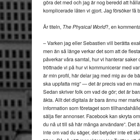
göra det med och jag är nog beredd att håll
komplicerade låten vi gjort. Jag försöker få b
Är titeln,
The Physical World
?, en kommentar
– Varken jag eller Sebastien vill berätta exakt
men än så länge verkar det som att de flesta
påverkar våra samtal, hur vi hanterar saker
tröttnade vi på hur vi kommunicerar med var
är min profil, här delar jag med mig av de bä
ska uppfatta mig” — det är precis vad en ma
Sedan skriver folk om vad de gör; det är bar
äkta. Allt det digitala är bara ännu mer markn
information som företaget som tillhandahålle
sälja fler annonser. Facebook kan skryta o
du nå ut till så här många användare”. Det är
inte om vad du säger, det betyder inte ett ski