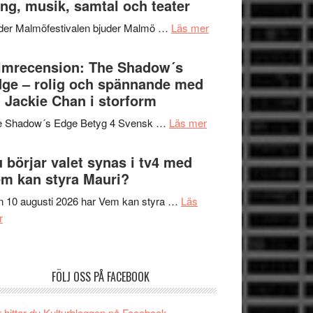
ng, musik, samtal och teater
att
Meidal
tänka
om
der Malmöfestivalen bjuder Malmö …
Läs mer
och
på
Malmöfestivalen
Roland
bjuder
lmrecension: The Shadow´s
Pöntinen
in
ge – rolig och spännande med
avslutar
till
 Jackie Chan i storform
Scensommar
sång,
på
om
e Shadow´s Edge Betyg 4 Svensk …
Läs mer
musik,
Artipelag
Filmrecension:
samtal
The
 börjar valet synas i tv4 med
och
Shadow
m kan styra Mauri?
teater
´s
 10 augusti 2026 har Vem kan styra …
Läs
Edge
om
r
–
Nu
rolig
börjar
och
valet
spännande
FÖLJ OSS PÅ FACEBOOK
synas
med
i
en
 hittar du Kulturbloggen på Facebook.