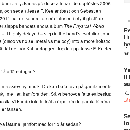
lbum de lyckades producera innan de upplöstes 2006.
web
tus, och sedan Jesse F. Keeler (bas) och Sebastien
011 har de kunnat turnera inför en betydligt större
ber släpps bandets andra album
The Physical World
Re
– if highly delayed – step in the band’s evolution, one
Hu
 (disco vs noise, metal vs melody) into a more holistic,
ly
r lät det när Kulturbloggen ringde upp Jesse F. Keeler
5/5
Ys
ter återföreningen?
II
s
vi inte skrev ny musik. Du kan bara leva på gamla meriter
KU
ik, inte i att framföra den. Så vi behövde fatta ett beslut:
Lä
 musik. Vi kunde inte fortsätta repetera de gamla låtarna
ller fansen.
Se
to
ya låtarna, jämfört med för tio år sedan?
me