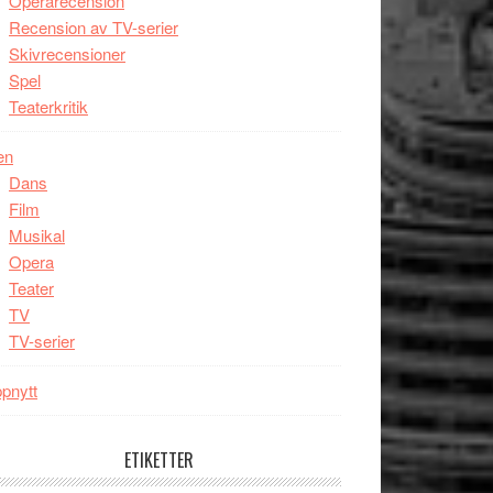
Operarecension
Recension av TV-serier
Skivrecensioner
Spel
Teaterkritik
en
Dans
Film
Musikal
Opera
Teater
TV
TV-serier
pnytt
ETIKETTER