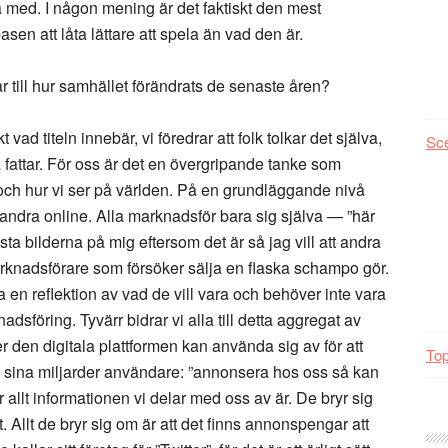
a med. I någon mening är det faktiskt den mest
asen att låta lättare att spela än vad den är.
 till hur samhället förändrats de senaste åren?
 vad titeln innebär, vi föredrar att folk tolkar det själva,
Sc
 fattar. För oss är det en övergripande tanke som
 och hur vi ser på världen. På en grundläggande nivå
andra online. Alla marknadsför bara sig själva — ”här
sta bilderna på mig eftersom det är så jag vill att andra
rknadsförare som försöker sälja en flaska schampo gör.
a en reflektion av vad de vill vara och behöver inte vara
adsföring. Tyvärr bidrar vi alla till detta aggregat av
r den digitala plattformen kan använda sig av för att
Top
m sina miljarder användare: ”annonsera hos oss så kan
 allt informationen vi delar med oss av är. De bryr sig
t. Allt de bryr sig om är att det finns annonspengar att