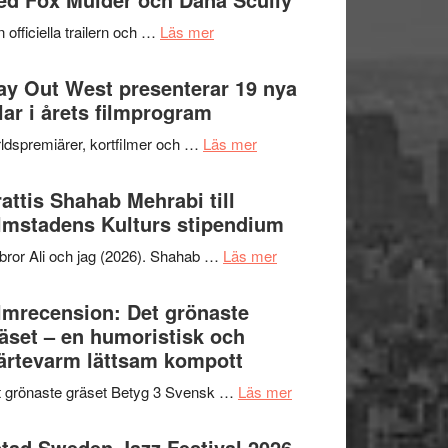
2026
kväll
om
 officiella trailern och …
Läs mer
–
Se
II
trailern
y Out West presenterar 19 nya
Internationella
för
tlar i årets filmprogram
storheter
The
och
om
ldspremiärer, kortfilmer och …
Läs mer
X-
samarbeten
Way
Files:
Out
attis Shahab Mehrabi till
I
West
lmstadens Kulturs stipendium
Want
presenterar
to
om
bror Ali och jag (2026). Shahab …
Läs mer
19
Believe
Grattis
nya
–
Shahab
lmrecension: Det grönaste
titlar
Vrach
Mehrabi
äset – en humoristisk och
i
Frankenshtey
till
ärtevarm lättsam kompott
årets
–
Filmstadens
filmprogram
med
om
 grönaste gräset Betyg 3 Svensk …
Läs mer
Kulturs
Fox
Filmrecension:
stipendium
Mulder
Det
tad Sweden Jazz Festival 2026 –