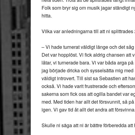
Folk som bryr sig om musik jagar ständigt ny 
hitta.
Vilka var anledningarna till att ni splittrade
– Vi hade turnerat väldigt länge och det såg 
Det var hopplöst. Vi fick aldrig chansen att 
låtar, vi turnerade bara. Vi var båda arga 
jag började dricka och sysselsätta mig med
väldigt introvert. Till sist sa Sebastien att 
också. Vi hade varit frustrerade och eftersom
sakerna som fick oss att ogilla bandet var 
med. Med tiden har allt det försvunnit, så på 
igen. Vi gav tid åt allt det andra att försvinna
Skulle ni säga att ni är bättre förberedda 