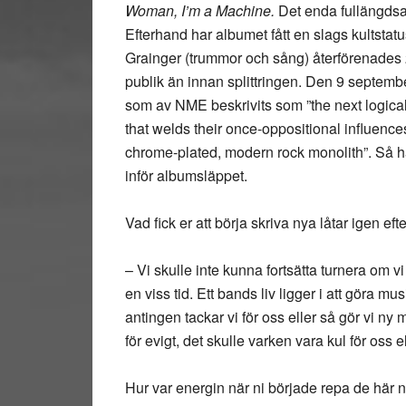
Woman, I’m a Machine.
Det enda fullängdsa
Efterhand har albumet fått en slags kultsta
Grainger (trummor och sång) återförenades 2
publik än innan splittringen. Den 9 septem
som av NME beskrivits som ”the next logical 
that welds their once-oppositional influences
chrome-plated, modern rock monolith”. Så hä
inför albumsläppet.
Vad fick er att börja skriva nya låtar igen ef
– Vi skulle inte kunna fortsätta turnera om 
en viss tid. Ett bands liv ligger i att göra mus
antingen tackar vi för oss eller så gör vi ny
för evigt, det skulle varken vara kul för oss e
Hur var energin när ni började repa de här n