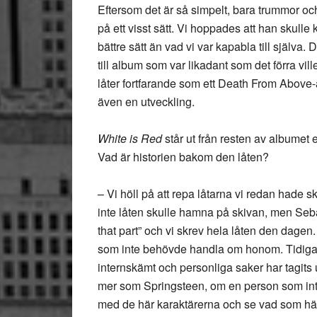
Eftersom det är så simpelt, bara trummor oc
på ett visst sätt. Vi hoppades att han skulle 
bättre sätt än vad vi var kapabla till själva. 
till album som var likadant som det förra vill
låter fortfarande som ett Death From Above-a
även en utveckling.
White is Red
står ut från resten av albumet 
Vad är historien bakom den låten?
– Vi höll på att repa låtarna vi redan hade s
inte låten skulle hamna på skivan, men Sebas
that part” och vi skrev hela låten den dagen.
som inte behövde handla om honom. Tidigare 
internskämt och personliga saker har tagits up
mer som Springsteen, om en person som inte 
med de här karaktärerna och se vad som händ