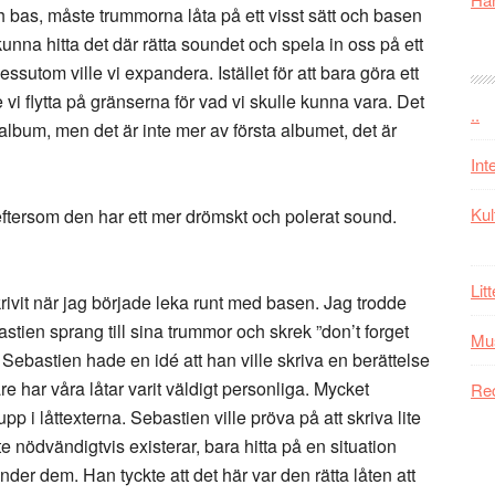
h bas, måste trummorna låta på ett visst sätt och basen
kunna hitta det där rätta soundet och spela in oss på ett
Dessutom ville vi expandera. Istället för att bara göra ett
e vi flytta på gränserna för vad vi skulle kunna vara. Det
..
lbum, men det är inte mer av första albumet, det är
Int
Kul
eftersom den har ett mer drömskt och polerat sound.
Lit
krivit när jag började leka runt med basen. Jag trodde
tien sprang till sina trummor och skrek ”don’t forget
Mu
 Sebastien hade en idé att han ville skriva en berättelse
har våra låtar varit väldigt personliga. Mycket
Re
p i låttexterna. Sebastien ville pröva på att skriva lite
nödvändigtvis existerar, bara hitta på en situation
er dem. Han tyckte att det här var den rätta låten att