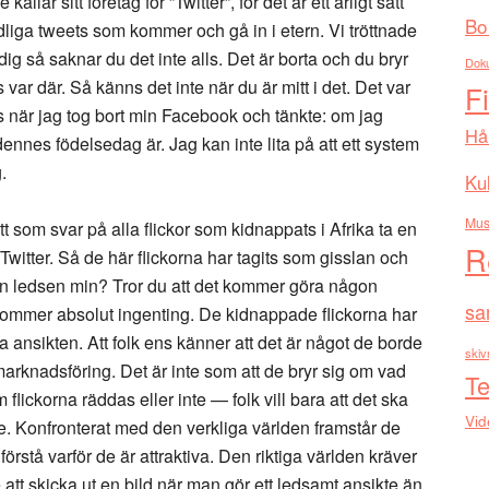
kallar sitt företag för ”Twitter”, för det är ett ärligt sätt
Bo
ydliga tweets som kommer och gå in i etern. Vi tröttnade
 dig så saknar du det inte alls. Det är borta och du bryr
Dok
ns var där. Så känns det inte när du är mitt i det. Det var
F
 när jag tog bort min Facebook och tänkte: om jag
Hå
ennes födelsedag är. Jag kan inte lita på att ett system
.
Kul
Mus
tt som svar på alla flickor som kidnappats i Afrika ta en
R
witter. Så de här flickorna har tagits som gisslan och
ör en ledsen min? Tror du att det kommer göra någon
sa
adkommer absolut ingenting. De kidnappade flickorna har
a ansikten. Att folk ens känner att det är något de borde
skiv
marknadsföring. Det är inte som att de bryr sig om vad
Te
lickorna räddas eller inte — folk vill bara att det ska
Vid
ne. Konfronterat med den verkliga världen framstår de
rstå varför de är attraktiva. Den riktiga världen kräver
 att skicka ut en bild när man gör ett ledsamt ansikte än