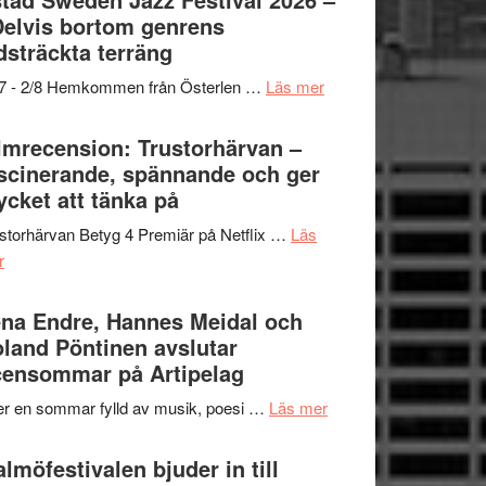
och
grönaste
Delvis bortom genrens
Dana
gräset
dsträckta terräng
Scully
–
om
/7 - 2/8 Hemkommen från Österlen …
Läs mer
en
Ystad
humoristisk
Sweden
lmrecension: Trustorhärvan –
och
Jazz
scinerande, spännande och ger
hjärtevarm
Festival
cket att tänka på
lättsam
2026
kompott
storhärvan Betyg 4 Premiär på Netflix …
Läs
–
om
r
I
Filmrecension:
Delvis
Trustorhärvan
na Endre, Hannes Meidal och
bortom
–
land Pöntinen avslutar
genrens
fascinerande,
ensommar på Artipelag
vidsträckta
spännande
terräng
om
er en sommar fylld av musik, poesi …
Läs mer
och
Lena
ger
Endre,
lmöfestivalen bjuder in till
mycket
Hannes