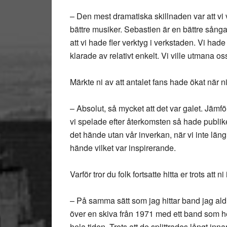
– Den mest dramatiska skillnaden var att vi 
bättre musiker. Sebastien är en bättre sånga
att vi hade fler verktyg i verkstaden. Vi had
klarade av relativt enkelt. Vi ville utmana oss
Märkte ni av att antalet fans hade ökat när 
– Absolut, så mycket att det var galet. Jäm
vi spelade efter återkomsten så hade publiken
det hände utan vår inverkan, när vi inte läng
hände vilket var inspirerande.
Varför tror du folk fortsatte hitta er trots att 
– På samma sätt som jag hittar band jag aldr
över en skiva från 1971 med ett band som h
hela tiden. Trots att de splittrades långt in