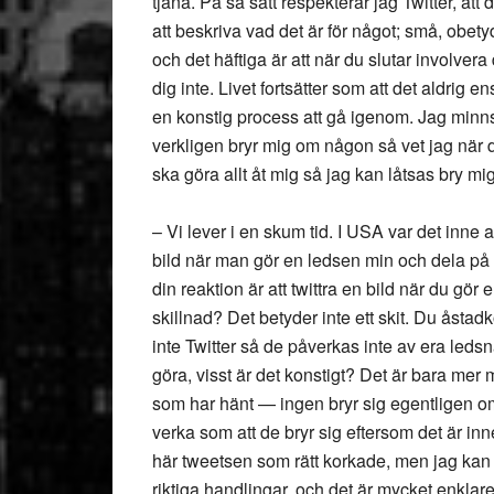
tjäna. På så sätt respekterar jag Twitter, att de 
att beskriva vad det är för något; små, obet
och det häftiga är att när du slutar involvera
dig inte. Livet fortsätter som att det aldrig e
en konstig process att gå igenom. Jag minns
verkligen bryr mig om någon så vet jag när d
ska göra allt åt mig så jag kan låtsas bry mig
– Vi lever i en skum tid. I USA var det inne a
bild när man gör en ledsen min och dela på T
din reaktion är att twittra en bild när du g
skillnad? Det betyder inte ett skit. Du åst
inte Twitter så de påverkas inte av era ledsn
göra, visst är det konstigt? Det är bara mer 
som har hänt — ingen bryr sig egentligen om f
verka som att de bryr sig eftersom det är in
här tweetsen som rätt korkade, men jag kan fö
riktiga handlingar, och det är mycket enklare