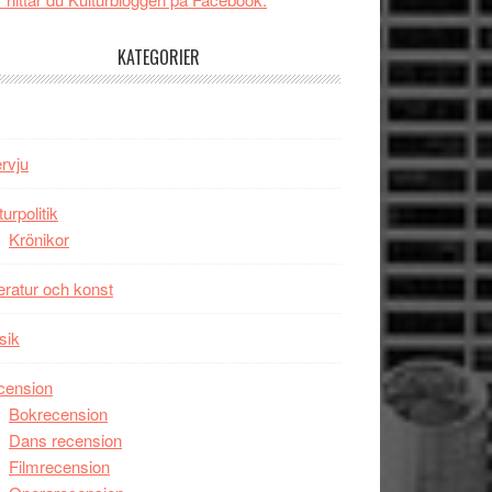
tv4
Jackie
med
Chan
KATEGORIER
Vem
i
kan
storform
styra
Mauri?
ervju
turpolitik
Krönikor
teratur och konst
sik
cension
Bokrecension
Dans recension
Filmrecension