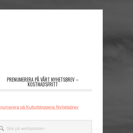
imärt
dofält
PRENUMERERA PÅ VÅRT NYHETSBREV –
KOSTNADSFRITT
numerera på Kulturbloggens Nyhetsbrev
k