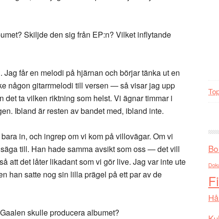
met? Skiljde den sig från EP:n? Vilket inflytande
n. Jag får en melodi på hjärnan och börjar tänka ut en
 någon gitarrmelodi till versen — så visar jag upp
Top
an det ta vilken riktning som helst. Vi ägnar timmar i
igen. Ibland är resten av bandet med, ibland inte.
 bara in, och ingrep om vi kom på villovägar. Om vi
Bo
t säga till. Han hade samma avsikt som oss — det vill
 att det låter likadant som vi gör live. Jag var inte ute
Dok
men han satte nog sin lilla prägel på ett par av de
F
Hå
anGaalen skulle producera albumet?
Kul