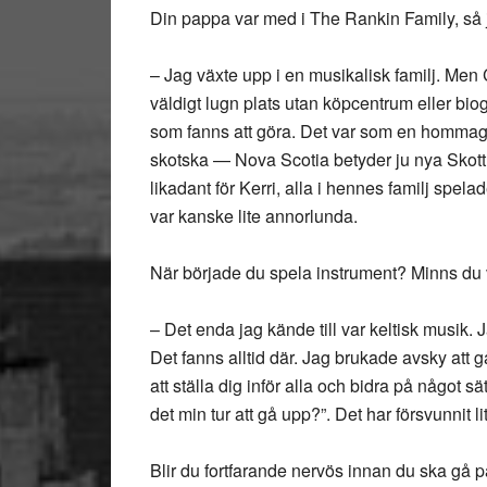
Din pappa var med i The Rankin Family, så j
– Jag växte upp i en musikalisk familj. Men
väldigt lugn plats utan köpcentrum eller biog
som fanns att göra. Det var som en hommage 
skotska — Nova Scotia betyder ju nya Skott
likadant för Kerri, alla i hennes familj spela
var kanske lite annorlunda.
När började du spela instrument? Minns du v
– Det enda jag kände till var keltisk musik. 
Det fanns alltid där. Jag brukade avsky att gå
att ställa dig inför alla och bidra på något sä
det min tur att gå upp?”. Det har försvunnit lit
Blir du fortfarande nervös innan du ska gå 