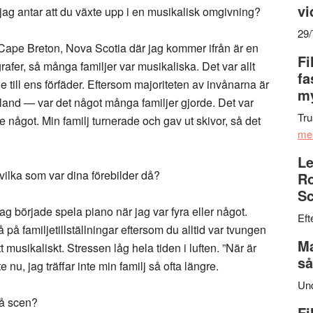
vi
ag antar att du växte upp i en musikalisk omgivning?
29
 Cape Breton, Nova Scotia där jag kommer ifrån är en
Fi
rafer, så många familjer var musikaliska. Det var allt
fa
till ens förfäder. Eftersom majoriteten av invånarna är
my
land — var det något många familjer gjorde. Det var
Tru
de något. Min familj turnerade och gav ut skivor, så det
me
Le
ilka som var dina förebilder då?
Ro
Sc
Jag började spela piano när jag var fyra eller något.
Eft
 på familjetillställningar eftersom du alltid var tvungen
Ma
tt musikaliskt. Stressen låg hela tiden i luften. ”När är
så
e nu, jag träffar inte min familj så ofta längre.
Un
på scen?
Fi