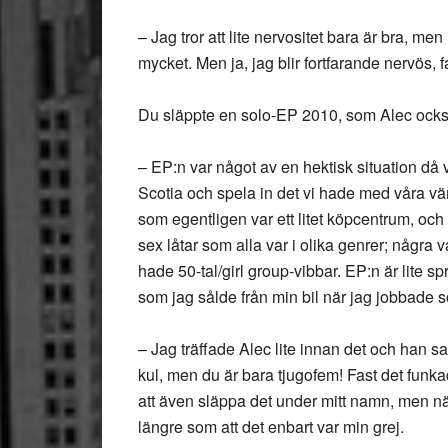
– Jag tror att lite nervositet bara är bra, men 
mycket. Men ja, jag blir fortfarande nervös, f
Du släppte en solo-EP 2010, som Alec också
– EP:n var något av en hektisk situation då v
Scotia och spela in det vi hade med våra vän
som egentligen var ett litet köpcentrum, och
sex låtar som alla var i olika genrer; några
hade 50-tal/girl group-vibbar. EP:n är lite sp
som jag sålde från min bil när jag jobbade 
– Jag träffade Alec lite innan det och han sa
kul, men du är bara tjugofem! Fast det funk
att även släppa det under mitt namn, men när
längre som att det enbart var min grej.