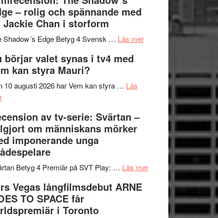
på
bjuder
Roland
ge – rolig och spännande med
in
Pöntinen
 Jackie Chan i storform
till
avslutar
om
sång,
Scensommar
e Shadow´s Edge Betyg 4 Svensk …
Läs mer
Filmrecension:
musik,
på
 börjar valet synas i tv4 med
The
samtal
Artipelag
m kan styra Mauri?
Shadow
och
´s
teater
 10 augusti 2026 har Vem kan styra …
Läs
om
Edge
r
Nu
–
cension av tv-serie: Svärtan –
börjar
rolig
lgjort om människans mörker
valet
och
ed imponerande unga
synas
spännande
ådespelare
i
med
tv4
en
om
rtan Betyg 4 Premiär på SVT Play: …
Läs mer
med
Jackie
Recension
rs Vegas långfilmsdebut ARNE
Vem
Chan
av
OES TO SPACE får
kan
i
tv-
rldspremiär i Toronto
styra
storform
serie: