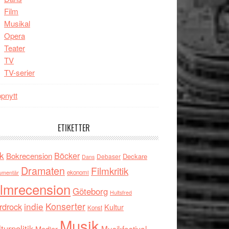
Film
Musikal
Opera
Teater
TV
TV-serier
pnytt
ETIKETTER
k
Böcker
Bokrecension
Deckare
Debaser
Dans
Dramaten
Filmkritik
umentär
ekonomi
ilmrecension
Göteborg
Hultsfred
indie
Konserter
rdrock
Kultur
Konst
Musik
turpolitik
Musikfestival
Medier