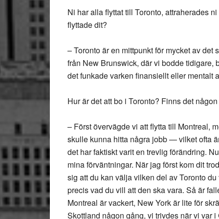
Ni har alla flyttat till Toronto, attraherades
flyttade dit?
– Toronto är en mittpunkt för mycket av det
från New Brunswick, där vi bodde tidigare, ba
det funkade varken finansiellt eller mentalt at
Hur är det att bo i Toronto? Finns det någon an
– Först övervägde vi att flytta till Montreal, 
skulle kunna hitta några jobb — vilket ofta 
det har faktiskt varit en trevlig förändring. Nu 
mina förväntningar. När jag först kom dit tro
sig att du kan välja vilken del av Toronto du 
precis vad du vill att den ska vara. Så är fal
Montreal är vackert, New York är lite för skrä
Skottland någon gång, vi trivdes när vi var 