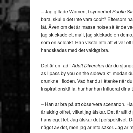
– Jag gillade Women, i synnerhet
Public Str
bara, skulle det inte vara coolt? Eftersom
låt. Även om det är massa noise så är de vac
jag skickade ett mail, jag skickade en demo
som en soloakt. Han visste inte att vi var et
handskades med det väldigt bra.
Det är en rad i
Adult Diversion
där du sjunge
as I pass by you on the sidewalk”, medan d
drunkna i floden. Vad har du i åtanke när du
inspirationskälla, hur har han influerat dina 
– Han är bra på att observera scenarion. Han
är aldrig offret, vilket jag älskar. Det är allti
hans eget fel. Jag älskar det perspektivet. D
något av det, men jag är inte säker. Jag ä