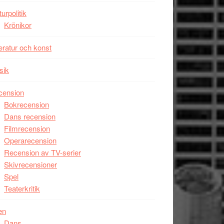
Man
turpolitik
filmen
Krönikor
någonsin
teratur och konst
sik
cension
Bokrecension
Dans recension
Filmrecension
Operarecension
Recension av TV-serier
Skivrecensioner
Spel
Teaterkritik
en
Dans