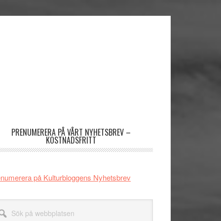
imärt
dofält
PRENUMERERA PÅ VÅRT NYHETSBREV –
KOSTNADSFRITT
numerera på Kulturbloggens Nyhetsbrev
k