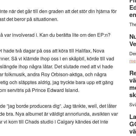
Ed
inte när det går till den graden att det stör din hjärna för
en
ast det beror på situationen.
Th
 var involverad i. Kan du berätta lite om den EP:n?
Nu
Ve
i hade två dagar på oss att köra till Halifax, Nova
Den
ner. Så vi klämde ihop oss i en skåpbil, körde till vad
me
 slängde ihop några låtar. Det slutade med att vi hade
Re
 var folkmusik, andra Roy Orbison-aktiga, och några
vä
retig och släpptes aldrig, jag tryckte bara upp ett gäng
m
som servitris på Prince Edward Island.
sk
Svä
de ”jag borde producera dig”. Jag tänkte, well, det låter
ade bra. Nya albumet är väldigt annorlunda, avsikten var
La
 vi kom till Chads studio i Calgary kändes det inte
G
vä