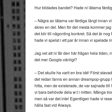
Hur bildades bandet? Hade ni låtarna färdiga
– Några av låtarna var färdiga långt innan v
skrev en del. Men för det mesta kommer jag med
det blir till någonting konkret. Så det är nog f
hade vi spelat i ett par år innan vi spelade i
Jag vet att ni får den här frågan hela tiden,
det mer Google-vänligt?
– Det skulle ha varit en bra idé! Först stava
det redan fanns en annan dreampop-grupp från
hitta, men de existerade, de var sajnade till
vi bara behövde dela w:t i mitten. Många tror 
men så var det inte! Egentligen hade vi reserva
hålla fast vid Always.