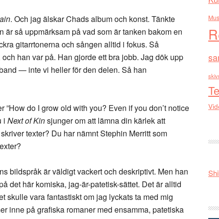
ain
. Och jag älskar Chads album och konst. Tänkte
Mus
R
 han är så uppmärksam på vad som är tanken bakom en
kra gitarrtonerna och sången alltid i fokus. Så
sa
, och han var på. Han gjorde ett bra jobb. Jag dök upp
t band — inte vi heller för den delen. Så han
skiv
Te
Vid
r ”How do I grow old with you? Even if you don’t notice
u i
Next of Kin
sjunger om att lämna din kärlek att
 skriver texter? Du har nämnt Stephin Merritt som
texter?
s bildspråk är väldigt vackert och deskriptivt. Men han
Shi
d på det här komiska, jag-är-patetisk-sättet. Det är alltid
et skulle vara fantastiskt om jag lyckats ta med mig
r mer inne på grafiska romaner med ensamma, patetiska