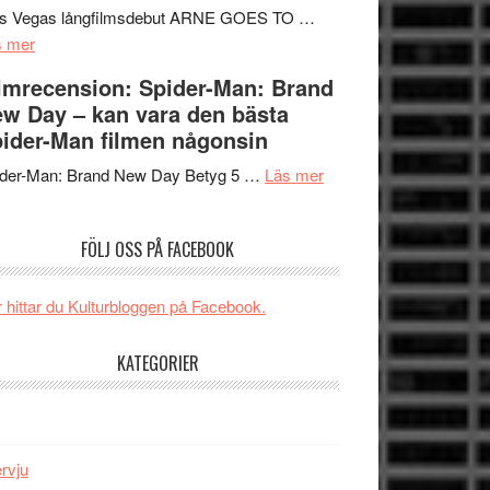
Mauri?
Svärtan
rs Vegas långfilmsdebut ARNE GOES TO …
om
–
s mer
Lars
välgjort
lmrecension: Spider-Man: Brand
Vegas
om
w Day – kan vara den bästa
långfilmsdebut
människans
ider-Man filmen någonsin
ARNE
mörker
GOES
om
med
ider-Man: Brand New Day Betyg 5 …
Läs mer
TO
Filmrecension:
imponerande
SPACE
Spider-
unga
FÖLJ OSS PÅ FACEBOOK
får
Man:
skådespelare
världspremiär
Brand
i
New
 hittar du Kulturbloggen på Facebook.
Toronto
Day
–
KATEGORIER
kan
vara
den
bästa
ervju
Spider-