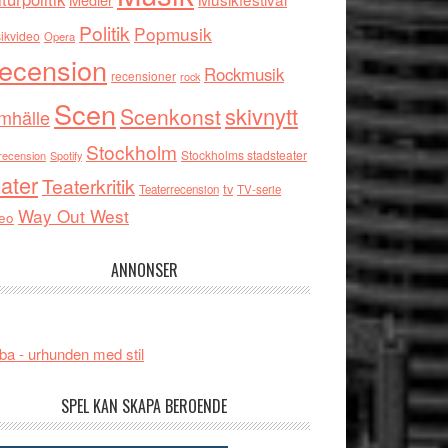
Politik
Popmusik
ikvideo
Opera
ecension
Rockmusik
recensioner
rock
Scen
skivnytt
Scenkonst
mhälle
Stockholm
Stockholms stadsteater
recension
Spotify
ater
Teaterkritik
tv
Teaterrecension
TV-serie
Way Out West
eo
ANNONSER
ba - urhunden med stil
SPEL KAN SKAPA BEROENDE