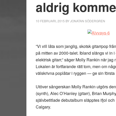
aldrig komme
10 FEBRUARI, 2015
BY
JONATAN SÖDERGREN
”Vi vill låta som janglig, skotsk gitarrpop fr
på mitten av 2000-talet. Ibland slängs vi in i
elektrisk gitarr,” säger Molly Rankin när ja
Lokalen är fortfarande rätt tom, men om nå
välskrivna poplåtar i ryggen — ge sin först
Utöver sångerskan Molly Rankin utgörs den 
(synth), Alec O’Hanley (gitarr), Brian Murp
självbetitlade debutalbum släpptes ifjol oc
Calgary.