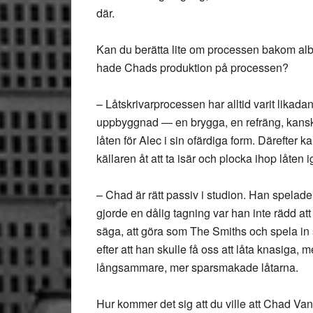
där.
Kan du berätta lite om processen bakom albu
hade Chads produktion på processen?
– Låtskrivarprocessen har alltid varit likada
uppbyggnad — en brygga, en refräng, kanske
låten för Alec i sin ofärdiga form. Därefter k
källaren åt att ta isär och plocka ihop låten 
– Chad är rätt passiv i studion. Han spelade
gjorde en dålig tagning var han inte rädd at
säga, att göra som The Smiths och spela in så
efter att han skulle få oss att låta knasiga, 
långsammare, mer sparsmakade låtarna.
Hur kommer det sig att du ville att Chad V