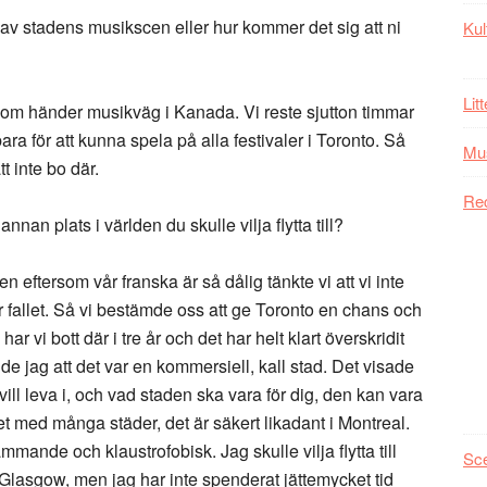
 ni av stadens musikscen eller hur kommer det sig att ni
Kul
Lit
 som händer musikväg i Kanada. Vi reste sjutton timmar
ra för att kunna spela på alla festivaler i Toronto. Så
Mu
t inte bo där.
Re
nan plats i världen du skulle vilja flytta till?
men eftersom vår franska är så dålig tänkte vi att vi inte
är fallet. Så vi bestämde oss att ge Toronto en chans och
har vi bott där i tre år och det har helt klart överskridit
dde jag att det var en kommersiell, kall stad. Det visade
vill leva i, och vad staden ska vara för dig, den kan vara
let med många städer, det är säkert likadant i Montreal.
mmande och klaustrofobisk. Jag skulle vilja flytta till
Sc
i Glasgow, men jag har inte spenderat jättemycket tid