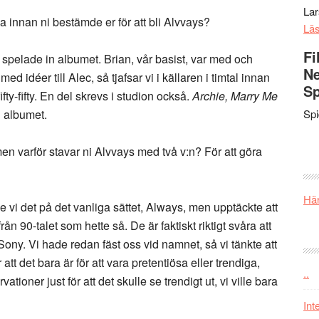
La
 innan ni bestämde er för att bli Alvvays?
Lä
Fi
i spelade in albumet. Brian, vår basist, var med och
Ne
 idéer till Alec, så tjafsar vi i källaren i timtal innan
Sp
ifty-fifty. En del skrevs i studion också.
Archie, Marry Me
n albumet.
Sp
 men varför stavar ni Alvvays med två v:n? För att göra
Här
de vi det på det vanliga sättet, Always, men upptäckte att
 90-talet som hette så. De är faktiskt riktigt svåra att
 Sony. Vi hade redan fäst oss vid namnet, så vi tänkte att
att det bara är för att vara pretentiösa eller trendiga,
..
tioner just för att det skulle se trendigt ut, vi ville bara
Int