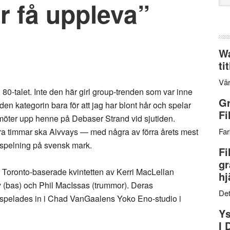
r få uppleva”
web
Wa
ti
Vär
ån 80-talet. Inte den här girl group-trenden som var inne
Gr
 den kategorin bara för att jag har blont hår och spelar
Fi
g möter upp henne på Debaser Strand vid sjutiden.
gra timmar ska Alvvays — med några av förra årets mest
Far
a spelning på svensk mark.
Fi
gr
Toronto-baserade kvintetten av Kerri MacLellan
hj
hy (bas) och Phil MacIssas (trummor). Deras
Det
h spelades in i Chad VanGaalens Yoko Eno-studio i
Ys
I 