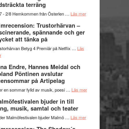
dsträckta terräng
gräset
–
om
/7 - 2/8 Hemkommen från Österlen …
Läs mer
en
Ystad
lmrecension: Trustorhärvan –
humoristisk
Sweden
scinerande, spännande och ger
och
Jazz
cket att tänka på
hjärtevarm
Festival
lättsam
2026
storhärvan Betyg 4 Premiär på Netflix …
Läs
om
kompott
–
r
Filmrecension:
I
na Endre, Hannes Meidal och
Trustorhärvan
Delvis
land Pöntinen avslutar
–
bortom
ensommar på Artipelag
fascinerande,
genrens
spännande
vidsträckta
om
er en sommar fylld av musik, poesi …
Läs mer
och
terräng
Lena
lmöfestivalen bjuder in till
ger
Endre,
ng, musik, samtal och teater
mycket
Hannes
att
om
Meidal
der Malmöfestivalen bjuder Malmö …
Läs mer
tänka
Malmöfestivalen
och
lmrecension: The Shadow´s