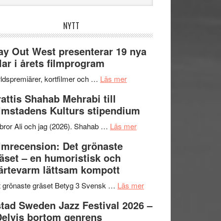
bplatsen
NYTT
y Out West presenterar 19 nya
tlar i årets filmprogram
om
ldspremiärer, kortfilmer och …
Läs mer
Way
attis Shahab Mehrabi till
Out
lmstadens Kulturs stipendium
West
presenterar
om
bror Ali och jag (2026). Shahab …
Läs mer
19
Grattis
lmrecension: Det grönaste
nya
Shahab
äset – en humoristisk och
titlar
Mehrabi
ärtevarm lättsam kompott
i
till
årets
Filmstadens
om
 grönaste gräset Betyg 3 Svensk …
Läs mer
filmprogram
Kulturs
Filmrecension:
tad Sweden Jazz Festival 2026 –
stipendium
Det
Delvis bortom genrens
grönaste