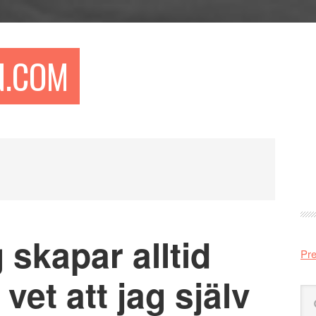
N.COM
Pr
si
 skapar alltid
Pre
vet att jag själv
Sö
på