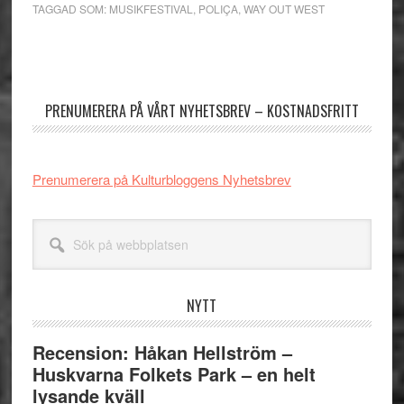
TAGGAD SOM:
MUSIKFESTIVAL
,
POLIÇA
,
WAY OUT WEST
Primärt
sidofält
PRENUMERERA PÅ VÅRT NYHETSBREV – KOSTNADSFRITT
Prenumerera på Kulturbloggens Nyhetsbrev
Sök
på
webbplatsen
NYTT
Recension: Håkan Hellström –
Huskvarna Folkets Park – en helt
lysande kväll