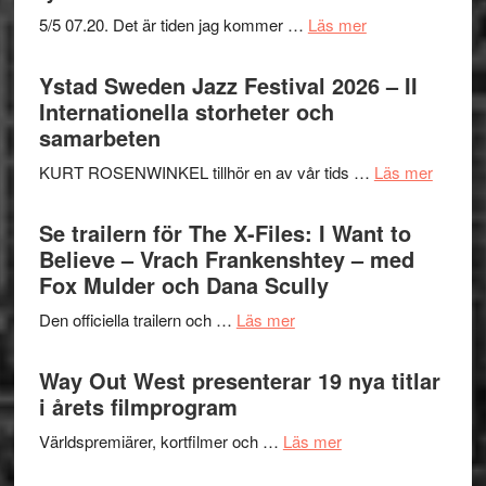
om
5/5 07.20. Det är tiden jag kommer …
Läs mer
Recension:
Håkan
Ystad Sweden Jazz Festival 2026 – II
Hellström
Internationella storheter och
–
samarbeten
Huskvarna
om
KURT ROSENWINKEL tillhör en av vår tids …
Läs mer
Folkets
Ystad
Park
Swede
Se trailern för The X-Files: I Want to
–
Jazz
Believe – Vrach Frankenshtey – med
en
Festiva
Fox Mulder och Dana Scully
helt
2026
lysande
om
Den officiella trailern och …
Läs mer
–
kväll
Se
II
trailern
Way Out West presenterar 19 nya titlar
Internat
för
i årets filmprogram
storhet
The
och
om
Världspremiärer, kortfilmer och …
Läs mer
X-
samarb
Way
Files: