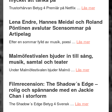
2026
kompott
om
Trustorhärvan Betyg 4 Premiär på Netflix …
Läs mer
–
Filmrecens
I
Trustorhä
Lena Endre, Hannes Meidal och Roland
Delvis
–
Pöntinen avslutar Scensommar på
bortom
fascineran
Artipelag
genrens
spännand
vidsträckta
om
Efter en sommar fylld av musik, poesi …
Läs mer
och
terräng
Lena
ger
Endre,
Malmöfestivalen bjuder in till sång,
mycket
Hannes
musik, samtal och teater
att
Meidal
tänka
om
Under Malmöfestivalen bjuder Malmö …
Läs mer
och
på
Malmöfestiva
Roland
bjuder
Filmrecension: The Shadow´s Edge –
Pöntinen
in
rolig och spännande med en Jackie
avslutar
till
Chan i storform
Scensommar
sång,
på
om
The Shadow´s Edge Betyg 4 Svensk …
Läs mer
musik,
Artipelag
Filmrecension
samtal