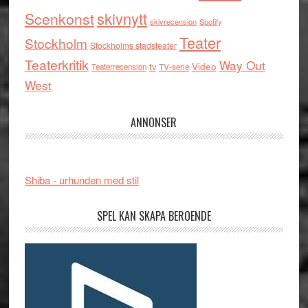
skivnytt
Scenkonst
skivrecension
Spotify
Teater
Stockholm
Stockholms stadsteater
Teaterkritik
Way Out
tv
Video
Teaterrecension
TV-serie
West
ANNONSER
Shiba - urhunden med stil
SPEL KAN SKAPA BEROENDE