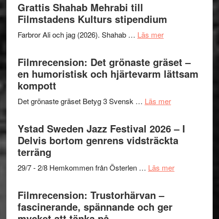
Out
Grattis Shahab Mehrabi till
I
West
Filmstadens Kulturs stipendium
Want
presenterar
to
om
Farbror Ali och jag (2026). Shahab …
Läs mer
19
Believe
Grattis
nya
–
Shahab
Filmrecension: Det grönaste gräset –
titlar
Vrach
Mehrabi
en humoristisk och hjärtevarm lättsam
i
Frankenshtey
till
kompott
årets
–
Filmstadens
filmprogram
med
om
Det grönaste gräset Betyg 3 Svensk …
Läs mer
Kulturs
Fox
Filmrecension:
stipendium
Mulder
Det
Ystad Sweden Jazz Festival 2026 – I
och
grönaste
Delvis bortom genrens vidsträckta
Dana
gräset
terräng
Scully
–
om
29/7 - 2/8 Hemkommen från Österlen …
Läs mer
en
Ystad
humoristisk
Sweden
Filmrecension: Trustorhärvan –
och
Jazz
fascinerande, spännande och ger
hjärtevarm
Festival
mycket att tänka på
lättsam