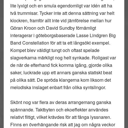
lite lyxigt och en smula egendomligt var idén att ha
två trummisar. Tycker inte att denna sättning var helt
klockren, framför allt inte vid jämförelse mellan hur
Göran Kroon och David Sundby förnämligt
interagerar i göteborgsbaserade Lasse Lindgren Big
Band Constellation för att ta ett långsökt exempel.
Kompet blev väldigt tungt och oftast spelade
slagverkarna märkligt nog helt synkade. Roligast var
de när de efterhand fick komma igång, gjorde olika
saker, luckrade upp ett annars ganska statiskt beat
på olika sätt. De spröda klangerna kom liksom det
melodiska inslaget enbart från olika syntslingor.
Skönt nog var flera av deras arrangemang ganska
spännande. Taktbyten och ekoeffekter användes
relativt flitigt, vilket krävdes för att fånga lyssnaren.
Finns en överhängande risk att jag om några veckor