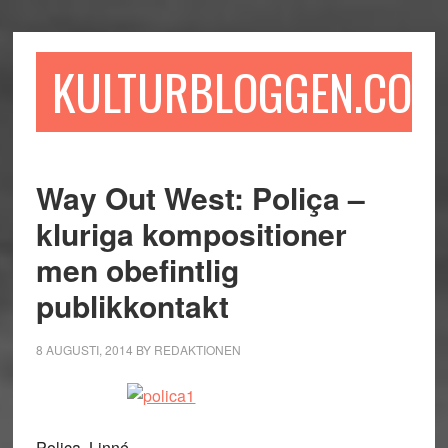
Hoppa
Hoppa
Hoppa
till
till
till
huvudinnehåll
det
sidfot
KULTURBLOGGEN.COM
primära
sidofältet
Way Out West: Poliça –
kluriga kompositioner
men obefintlig
publikkontakt
8 AUGUSTI, 2014
BY
REDAKTIONEN
Poliça, Linné