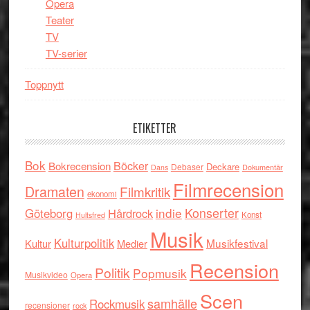
Opera
Teater
TV
TV-serier
Toppnytt
ETIKETTER
Bok
Böcker
Bokrecension
Deckare
Debaser
Dokumentär
Dans
Filmrecension
Dramaten
Filmkritik
ekonomi
indie
Konserter
Göteborg
Hårdrock
Konst
Hultsfred
Musik
Kulturpolitik
Musikfestival
Kultur
Medier
Recension
Politik
Popmusik
Musikvideo
Opera
Scen
samhälle
Rockmusik
recensioner
rock