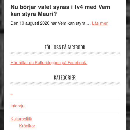
The
Nu börjar valet synas i tv4 med Vem
och
Shadow
kan styra Mauri?
teater
´s
om
Den 10 augusti 2026 har Vem kan styra …
Läs mer
Edge
Nu
–
börjar
rolig
valet
och
FÖLJ OSS PÅ FACEBOOK
synas
spännande
i
med
Här hittar du Kulturbloggen på Facebook.
tv4
en
med
Jackie
KATEGORIER
Vem
Chan
kan
i
styra
..
storform
Mauri?
Intervju
Kulturpolitik
Krönikor