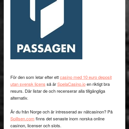
För den som letar efter ett
casino med 10 euro deposit
utan svensk licens
så är
SpelaCasino.io
en riktigt bra
resurs. Där listar de och recenserar alla tillgängliga
alternativ.
Är du från Norge och är intresserad av nätcasinon? På
Spillsen.com
finns det senaste inom norska online
casinon, licenser och slots.