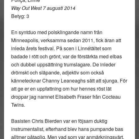
Way Out West 7 augusti 2014
Betyg: 3
En syntduo med polsklingande namn från
Minneapolis, verksamma sedan 2011, fick äran att
inleda årets festival. På scen i Linnétältet som
badade i rött och grönt, var de förstärkta med elbas
och dubbel uppsättning trumslagare. De inleder
drömskt och släpande, adjektiv som också
kännetecknar Channy Leaneaghs sätt att sjunga. För
att ge er en uppfattning om hur hennes röst lät
droppar jag namnet Elisabeth Fraser från Cocteau
Twins.
Basisten Chris Bierden var en föjsam duktig
instrumentalist, efterhand blev hans pumpande bas
alltmer påtaglig. Men vad som var anmärkningsvärt,