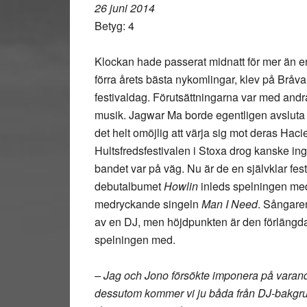
26 juni 2014
Betyg: 4
Klockan hade passerat midnatt för mer än 
förra årets bästa nykomlingar, klev på Bråval
festivaldag. Förutsättningarna var med and
musik. Jagwar Ma borde egentligen avsluta va
det helt omöjlig att värja sig mot deras Hac
Hultsfredsfestivalen i Stoxa drog kanske ing
bandet var på väg. Nu är de en självklar fes
debutalbumet
Howlin
inleds spelningen m
medryckande singeln
Man I Need
. Sångare
av en DJ, men höjdpunkten är den förlängd
spelningen med.
– Jag och Jono försökte imponera på varand
dessutom kommer vi ju båda från DJ-bakgrun