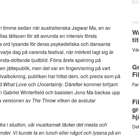
web
en timme sedan när australienska Jagwar Ma, en av
Wa
las tältscen för att avrunda en intensiv första
ti
ra ord lysande för deras psykedeliska och dansanta
Vär
rje dag på varenda festival, när mörkret lagt sig är
ienda-doftande ljudbild. Förra årets spelning på
Gr
en jättepublik, men det var en fingervisning på vart
Fi
tivalbokning, publiken har hittat dem, och precis som på
ed
What Love
och
Uncertainty
. Därefter kommer briljant
Far
n Gabriel Winterfield och basisten Jono Ma backas upp
a versionen av
The Throw
vilken de avslutar
Fi
gr
hj
ra i studion, vår musiksmak täcker det mesta och
Det
der. Vi kunde ta en lunch eller något och lyssna på en