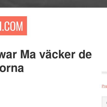
N.COM
gwar Ma väcker de
Pr
si
lorna
Pre
Sö
på