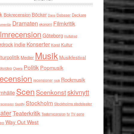
k
Böcker
Bokrecension
Deckare
Debaser
Dans
Dramaten
Filmkritik
umentär
ekonomi
ilmrecension
Göteborg
Hultsfred
indie
Konserter
rdrock
Kultur
Konst
Musik
turpolitik
Musikfestival
Medier
Politik
Popmusik
ikvideo
Opera
ecension
Rockmusik
recensioner
rock
Scen
skivnytt
Scenkonst
mhälle
Stockholm
Stockholms stadsteater
recension
Spotify
ater
Teaterkritik
tv
Teaterrecension
TV-serie
Way Out West
eo