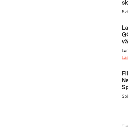
sk
Svä
La
G
vä
La
Lä
Fi
Ne
Sp
Sp