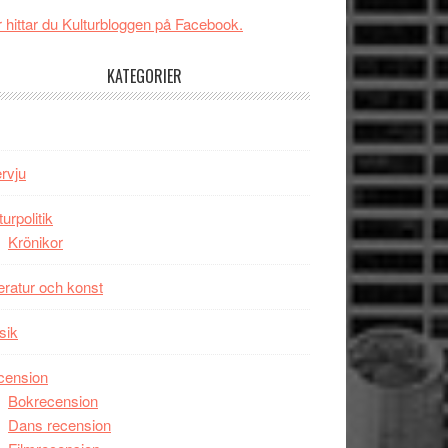
New
Toronto
 hittar du Kulturbloggen på Facebook.
Day
–
KATEGORIER
kan
vara
den
bästa
ervju
Spider-
Man
turpolitik
filmen
Krönikor
någonsin
teratur och konst
sik
cension
Bokrecension
Dans recension