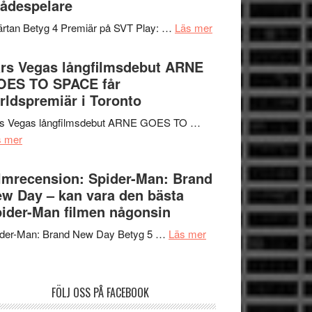
ådespelare
en
tv4
Jackie
om
rtan Betyg 4 Premiär på SVT Play: …
Läs mer
med
Chan
Recension
Vem
i
av
rs Vegas långfilmsdebut ARNE
kan
storform
tv-
OES TO SPACE får
styra
serie:
rldspremiär i Toronto
Mauri?
Svärtan
rs Vegas långfilmsdebut ARNE GOES TO …
–
om
s mer
välgjort
Lars
om
Vegas
lmrecension: Spider-Man: Brand
människans
långfilmsdebut
w Day – kan vara den bästa
mörker
ARNE
ider-Man filmen någonsin
med
GOES
imponerande
om
ider-Man: Brand New Day Betyg 5 …
Läs mer
TO
unga
Filmrecension:
SPACE
skådespelare
Spider-
får
Man:
världspremiär
FÖLJ OSS PÅ FACEBOOK
Brand
i