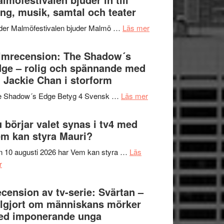
Hannes
ng, musik, samtal och teater
att
Meidal
tänka
om
der Malmöfestivalen bjuder Malmö …
Läs mer
och
på
Malmöfestivalen
Roland
bjuder
lmrecension: The Shadow´s
Pöntinen
in
ge – rolig och spännande med
avslutar
till
 Jackie Chan i storform
Scensommar
sång,
på
om
e Shadow´s Edge Betyg 4 Svensk …
Läs mer
musik,
Artipelag
Filmrecension:
samtal
The
 börjar valet synas i tv4 med
och
Shadow
m kan styra Mauri?
teater
´s
 10 augusti 2026 har Vem kan styra …
Läs
Edge
om
r
–
Nu
rolig
börjar
cension av tv-serie: Svärtan –
och
valet
lgjort om människans mörker
spännande
synas
ed imponerande unga
med
i