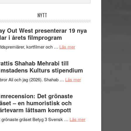
bplatsen
NYTT
y Out West presenterar 19 nya
tlar i årets filmprogram
om
ldspremiärer, kortfilmer och …
Läs mer
Way
Out
attis Shahab Mehrabi till
West
lmstadens Kulturs stipendium
presenterar
om
bror Ali och jag (2026). Shahab …
Läs mer
19
Grattis
nya
Shahab
lmrecension: Det grönaste
titlar
Mehrabi
äset – en humoristisk och
i
till
ärtevarm lättsam kompott
årets
Filmstadens
filmprogram
om
 grönaste gräset Betyg 3 Svensk …
Läs mer
Kulturs
Filmrecension:
stipendium