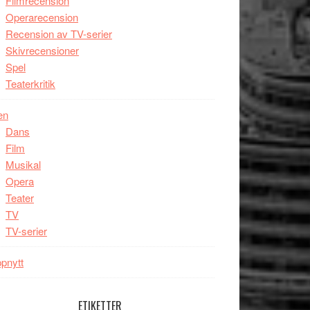
Filmrecension
Operarecension
Recension av TV-serier
Skivrecensioner
Spel
Teaterkritik
en
Dans
Film
Musikal
Opera
Teater
TV
TV-serier
pnytt
ETIKETTER