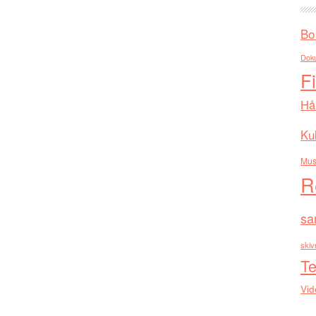
Bo
Dok
F
Hå
Kul
Mus
R
sa
skiv
Te
Vid