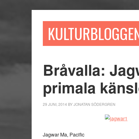
Hoppa
Hoppa
Hoppa
till
till
till
huvudinnehåll
det
sidfot
KULTURBLOGGE
primära
sidofältet
Bråvalla: Ja
primala käns
29 JUNI, 2014
BY
JONATAN SÖDERGREN
Jagwar Ma, Pacific