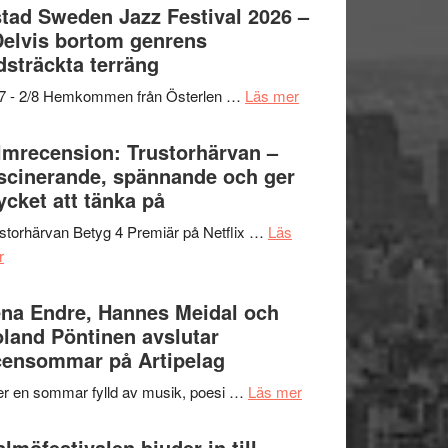
Det
tad Sweden Jazz Festival 2026 –
grönaste
Delvis bortom genrens
gräset
dsträckta terräng
–
om
/7 - 2/8 Hemkommen från Österlen …
Läs mer
en
Ystad
humoristisk
Sweden
lmrecension: Trustorhärvan –
och
Jazz
scinerande, spännande och ger
hjärtevarm
Festival
cket att tänka på
lättsam
2026
kompott
storhärvan Betyg 4 Premiär på Netflix …
Läs
–
om
r
I
Filmrecension:
Delvis
Trustorhärvan
na Endre, Hannes Meidal och
bortom
–
land Pöntinen avslutar
genrens
fascinerande,
ensommar på Artipelag
vidsträckta
spännande
terräng
om
er en sommar fylld av musik, poesi …
Läs mer
och
Lena
ger
Endre,
lmöfestivalen bjuder in till
mycket