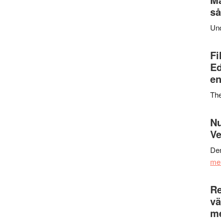
så
Un
Fi
Ed
en
Th
Nu
Ve
Den
me
Re
vä
m