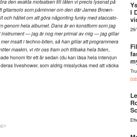
 göra den exakta motsatsen till låten vi precis lyssnat på
Ys
r ett gitarrsolo som påminner om den där James Brown-
I 
elt och hållet om att göra någonting funky med staccato-
vi
am genom hela albumet. Dans är en konstform som jag
29
t instrument — jag är nog mer primal av mig — jag gillar
er insatt i techno-biten, så han gillar att programmera
Fi
öter maskin, vi rör oss fram och tillbaka hela tiden
,
fa
juade honom för ett år sedan (du kan läsa hela intervjun
my
 deras liveshower, som aldrig misslyckas med att väcka
Tru
me
Le
Ro
Sc
Eft
NEY
Ma