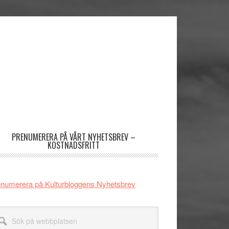
imärt
dofält
PRENUMERERA PÅ VÅRT NYHETSBREV –
KOSTNADSFRITT
numerera på Kulturbloggens Nyhetsbrev
k