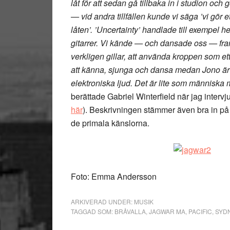
låt för att sedan gå tillbaka in i studion och
— vid andra tillfällen kunde vi säga ’vi gö
låten’. ’Uncertainty’ handlade till exempel h
gitarrer. Vi kände — och dansade oss — fr
verkligen gillar, att använda kroppen som et
att känna, sjunga och dansa medan Jono är m
elektroniska ljud. Det är lite som människa m
berättade Gabriel Winterfield när jag interv
här
). Beskrivningen stämmer även bra in på
de primala känslorna.
Foto: Emma Andersson
ARKIVERAD UNDER:
MUSIK
TAGGAD SOM:
BRÅVALLA
,
JAGWAR MA
,
PACIFIC
,
SYD