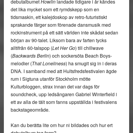
debutalbumet
Howlin
landade tidigare i år kändes
det lika mycket som ett rymdskepp som en
tidsmaskin, ett kalejdoskop av retro-futuristiskt
sprakande färger som förenade dansmusik med
rockinstrument på ett sätt världen inte skådat sedan
början av 90-talet. Liksom bara av farten tycks
alltifrån 60-talspop (
Let Her Go
) till chillwave
(
Backwards Berlin
) och sockersöta Beach Boys-
melodier (
That Loneliness
) ha smugit sig in i deras
DNA. I samband med att Hultsfredsfestivalen ägde
rum i Sigtuna utanför Stockholm mötte
Kulturbloggen, strax innan det var dags för
soundcheck, upp ledsångaren Gabriel Winterfield i
ett av alla de tält som fanns uppställda i festivalens
backstageområde.
Kan du berätta lite om hur ni bildades och hur ert
debutalbum tog form?