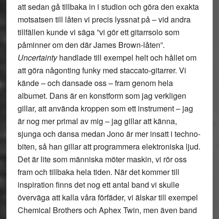
att sedan gå tillbaka in i studion och göra den exakta
motsatsen till låten vi precis lyssnat på – vid andra
tillfällen kunde vi säga ”vi gör ett gitarrsolo som
påminner om den där James Brown-låten”.
Uncertainty
handlade till exempel helt och hållet om
att göra någonting funky med staccato-gitarrer. Vi
kände – och dansade oss – fram genom hela
albumet. Dans är en konstform som jag verkligen
gillar, att använda kroppen som ett instrument – jag
är nog mer primal av mig – jag gillar att känna,
sjunga och dansa medan Jono är mer insatt i techno-
biten, så han gillar att programmera elektroniska ljud.
Det är lite som människa möter maskin, vi rör oss
fram och tillbaka hela tiden. När det kommer till
inspiration finns det nog ett antal band vi skulle
överväga att kalla våra förfäder, vi älskar till exempel
Chemical Brothers och Aphex Twin, men även band