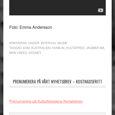
Foto: Emma Andersson
ARKIVERAD UNDER:
INTERVJU
,
MUSIK
TAGGAD SOM:
AUSTRALIEN
,
HOWLIN
,
HULTSFRED
,
JAGWAR MA
,
MAN I NEED
,
SYDNEY
Primärt
sidofält
PRENUMERERA PÅ VÅRT NYHETSBREV – KOSTNADSFRITT
Prenumerera på Kulturbloggens Nyhetsbrev