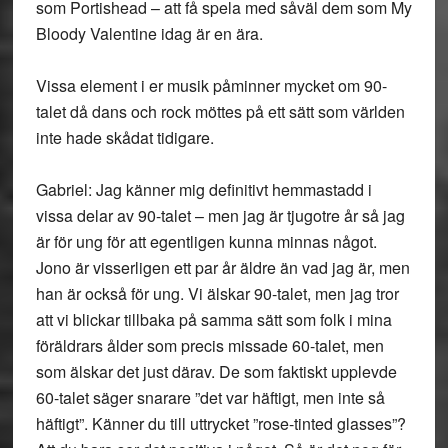
som Portishead – att få spela med såväl dem som My
Bloody Valentine idag är en ära.
Vissa element i er musik påminner mycket om 90-
talet då dans och rock möttes på ett sätt som världen
inte hade skådat tidigare.
Gabriel: Jag känner mig definitivt hemmastadd i
vissa delar av 90-talet – men jag är tjugotre år så jag
är för ung för att egentligen kunna minnas något.
Jono är visserligen ett par år äldre än vad jag är, men
han är också för ung. Vi älskar 90-talet, men jag tror
att vi blickar tillbaka på samma sätt som folk i mina
föräldrars ålder som precis missade 60-talet, men
som älskar det just därav. De som faktiskt upplevde
60-talet säger snarare ”det var häftigt, men inte så
häftigt”. Känner du till uttrycket ”rose-tinted glasses”?