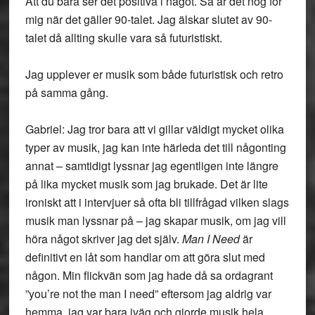
Att du bara ser det positiva i något. Så är det nog för
mig när det gäller 90-talet. Jag älskar slutet av 90-
talet då allting skulle vara så futuristiskt.
Jag upplever er musik som både futuristisk och retro
på samma gång.
Gabriel: Jag tror bara att vi gillar väldigt mycket olika
typer av musik, jag kan inte härleda det till någonting
annat – samtidigt lyssnar jag egentligen inte längre
på lika mycket musik som jag brukade. Det är lite
ironiskt att i intervjuer så ofta bli tillfrågad vilken slags
musik man lyssnar på – jag skapar musik, om jag vill
höra något skriver jag det själv.
Man I Need
är
definitivt en låt som handlar om att göra slut med
någon. Min flickvän som jag hade då sa ordagrant
”you’re not the man I need” eftersom jag aldrig var
hemma, jag var bara iväg och gjorde musik hela