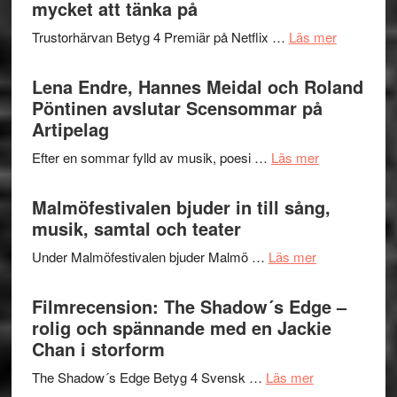
Festival
mycket att tänka på
lättsam
2026
kompott
om
Trustorhärvan Betyg 4 Premiär på Netflix …
Läs mer
–
Filmrecens
I
Trustorhä
Lena Endre, Hannes Meidal och Roland
Delvis
–
Pöntinen avslutar Scensommar på
bortom
fascineran
Artipelag
genrens
spännand
vidsträckta
om
Efter en sommar fylld av musik, poesi …
Läs mer
och
terräng
Lena
ger
Endre,
Malmöfestivalen bjuder in till sång,
mycket
Hannes
musik, samtal och teater
att
Meidal
tänka
om
Under Malmöfestivalen bjuder Malmö …
Läs mer
och
på
Malmöfestiva
Roland
bjuder
Filmrecension: The Shadow´s Edge –
Pöntinen
in
rolig och spännande med en Jackie
avslutar
till
Chan i storform
Scensommar
sång,
på
om
The Shadow´s Edge Betyg 4 Svensk …
Läs mer
musik,
Artipelag