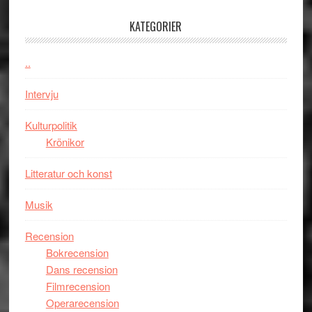
100-
KATEGORIER
åring
firas
–
..
Wayne
Intervju
Tucker
hyllar
Kulturpolitik
Miles
Krönikor
Davis
på
Litteratur och konst
Utopia
Musik
Recension
Bokrecension
Dans recension
Filmrecension
Operarecension