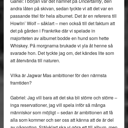
Gariel: I början var det namnet på
Uncertainty
, den
andra låten på skivan, sedan tyckte vi att det var en
passande titel för hela albumet. Det är en referens till
Howlin’ Wolf – såklart – men också till det faktum att
det på gården i Frankrike där vi spelade in
majoriteten av albumet bodde en hund som hette
Whiskey. På morgnarna brukade vi yla åt henne så
svarade hon. Det tyckte jag om, det kändes lite som
att återvända till naturen.
Vilka är Jagwar Mas ambitioner för den närmsta
framtiden?
Gabriel: Jag vill bara att det ska bli större och större –
inga reservationer, jag vill spela inför så många
människor som möjligt – sedan är ambitionen att få
alla som kommer och ser oss att känna att de är del
av någonting. Självklart ska vi göra ett till album, men