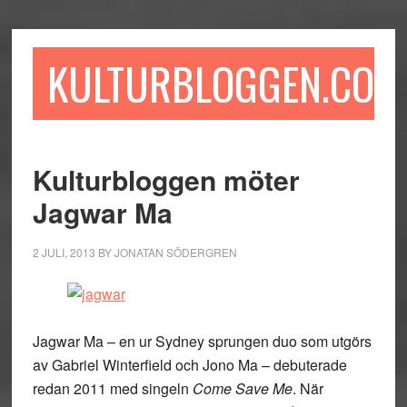
Hoppa
Hoppa
Hoppa
till
till
till
huvudinnehåll
det
sidfot
KULTURBLOGGEN.COM
primära
sidofältet
Kulturbloggen möter
Jagwar Ma
2 JULI, 2013
BY
JONATAN SÖDERGREN
Jagwar Ma – en ur Sydney sprungen duo som utgörs
av Gabriel Winterfield och Jono Ma – debuterade
redan 2011 med singeln
Come Save Me
. När