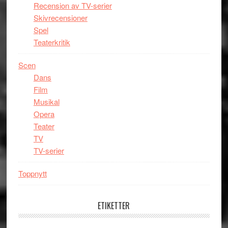
Recension av TV-serier
Skivrecensioner
Spel
Teaterkritik
Scen
Dans
Film
Musikal
Opera
Teater
TV
TV-serier
Toppnytt
ETIKETTER