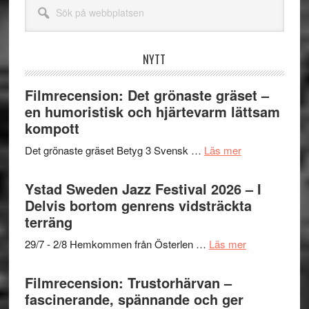
Sök
på
webbplatsen
NYTT
Filmrecension: Det grönaste gräset –
en humoristisk och hjärtevarm lättsam
kompott
om
Det grönaste gräset Betyg 3 Svensk …
Läs mer
Filmrecension:
Det
Ystad Sweden Jazz Festival 2026 – I
grönaste
Delvis bortom genrens vidsträckta
gräset
terräng
–
om
29/7 - 2/8 Hemkommen från Österlen …
Läs mer
en
Ystad
humoristisk
Sweden
Filmrecension: Trustorhärvan –
och
Jazz
fascinerande, spännande och ger
hjärtevarm