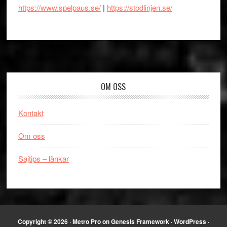
https://www.spelpaus.se/
|
https://stodlinjen.se/
Footer
OM OSS
Kontakt
Om oss
Sajtips – länkar
Copyright © 2026 ·
Metro Pro
on
Genesis Framework
·
WordPress
·