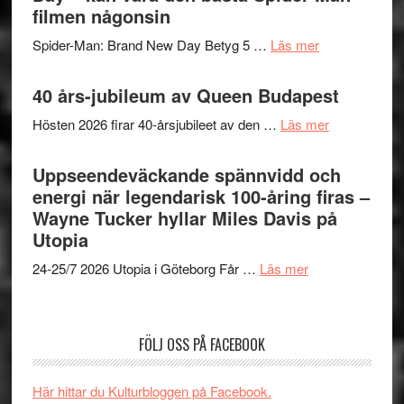
ARNE
filmen någonsin
mörker
GOES
med
om
Spider-Man: Brand New Day Betyg 5 …
Läs mer
TO
imponerande
Filmrecension
SPAC
unga
Spider-
40 års-jubileum av Queen Budapest
får
skådespelar
Man:
världs
om
Hösten 2026 firar 40-årsjubileet av den …
Läs mer
Brand
i
40
New
Toront
års-
Uppseendeväckande spännvidd och
Day
jubileum
energi när legendarisk 100-åring firas –
–
av
Wayne Tucker hyllar Miles Davis på
kan
Queen
Utopia
vara
Budapest
den
om
24-25/7 2026 Utopia i Göteborg Får …
Läs mer
bästa
Uppseendeväck
Spider-
spännvidd
Man
och
FÖLJ OSS PÅ FACEBOOK
filmen
energi
någonsin
när
Här hittar du Kulturbloggen på Facebook.
legendarisk