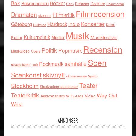
Bok
Böcker
Bokrecension
Deckare
Debaser
Dokumentär
Dans
Filmrecension
Dramaten
Filmkritik
ekonomi
indie
Konserter
Göteborg
Hårdrock
Konst
Hultsfred
Musik
Kulturpolitik
Musikfestival
Kultur
Medier
Recension
Politik
Popmusik
Musikvideo
Opera
Scen
samhälle
Rockmusik
recensioner
rock
skivnytt
Scenkonst
skivrecension
Spotify
Teater
Stockholm
Stockholms stadsteater
Teaterkritik
Way Out
tv
Video
Teaterrecension
TV-serie
West
ANNONSER