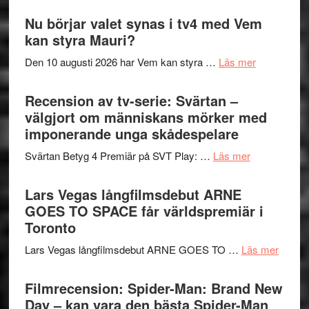
Filmrecension
samtal
The
Nu börjar valet synas i tv4 med Vem
och
Shadow
kan styra Mauri?
teater
´s
om
Den 10 augusti 2026 har Vem kan styra …
Läs mer
Edge
Nu
–
börjar
Recension av tv-serie: Svärtan –
rolig
valet
välgjort om människans mörker med
och
synas
imponerande unga skådespelare
spännande
i
med
om
Svärtan Betyg 4 Premiär på SVT Play: …
Läs mer
tv4
en
Recension
med
Jackie
av
Lars Vegas långfilmsdebut ARNE
Vem
Chan
tv-
GOES TO SPACE får världspremiär i
kan
i
serie:
Toronto
styra
storform
Svärtan
Mauri?
om
Lars Vegas långfilmsdebut ARNE GOES TO …
Läs mer
–
Lars
välgjort
Vegas
Filmrecension: Spider-Man: Brand New
om
långfi
Day – kan vara den bästa Spider-Man
människans