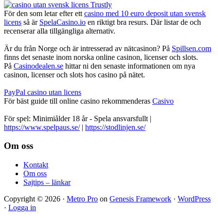
För den som letar efter ett
casino med 10 euro deposit utan svensk
licens
så är
SpelaCasino.io
en riktigt bra resurs. Där listar de och
recenserar alla tillgängliga alternativ.
Är du från Norge och är intresserad av nätcasinon? På
Spillsen.com
finns det senaste inom norska online casinon, licenser och slots.
På
Casinodealen.se
hittar ni den senaste informationen om nya
casinon, licenser och slots hos casino på nätet.
PayPal casino utan licens
För bäst guide till online casino rekommenderas
Casivo
För spel: Minimiålder 18 år - Spela ansvarsfullt |
https://www.spelpaus.se/
|
https://stodlinjen.se/
Footer
Om oss
Kontakt
Om oss
Sajtips – länkar
Copyright © 2026 ·
Metro Pro
on
Genesis Framework
·
WordPress
·
Logga in