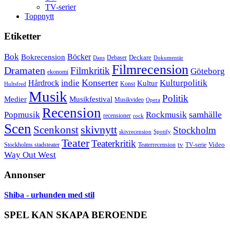
TV-serier
Toppnytt
Etiketter
Bok
Bokrecension
Böcker
Deckare
Debaser
Dokumentär
Dans
Filmrecension
Dramaten
Filmkritik
Göteborg
ekonomi
Konserter
Hårdrock
indie
Kulturpolitik
Kultur
Konst
Hultsfred
Musik
Politik
Musikfestival
Medier
Musikvideo
Opera
Recension
samhälle
Popmusik
Rockmusik
recensioner
rock
Scen
skivnytt
Scenkonst
Stockholm
skivrecension
Spotify
Teater
Teaterkritik
Video
Stockholms stadsteater
tv
Teaterrecension
TV-serie
Way Out West
Annonser
Shiba - urhunden med stil
SPEL KAN SKAPA BEROENDE