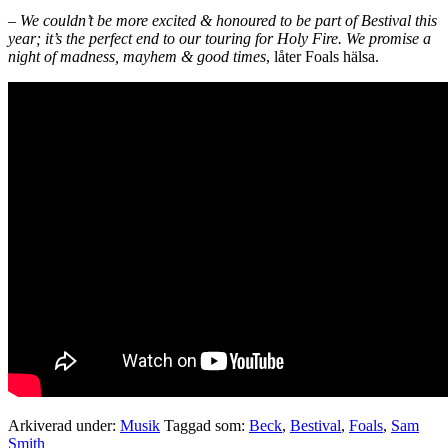
–
We couldn’t be more excited & honoured to be part of Bestival this
year; it’s the perfect end to our touring for Holy Fire. We promise a
night of madness, mayhem & good times
, låter Foals hälsa.
Arkiverad under:
Musik
Taggad som:
Beck
,
Bestival
,
Foals
,
Sam
Smith