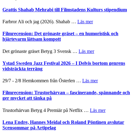
X-
Way
samarbeten
Files:
Out
Grattis Shahab Mehrabi till Filmstadens Kulturs stipendium
I
West
Want
presenterar
om
Farbror Ali och jag (2026). Shahab …
Läs mer
to
19
Grattis
Believe
nya
Shahab
Filmrecension: Det grönaste gräset – en humoristisk och
–
titlar
Mehrabi
hjärtevarm lättsam kompott
Vrach
i
till
Frankenshtey
årets
Filmstadens
–
om
Det grönaste gräset Betyg 3 Svensk …
Läs mer
filmprogram
Kulturs
med
Filmrecension:
stipendium
Fox
Det
Ystad Sweden Jazz Festival 2026 – I Delvis bortom genrens
Mulder
grönaste
vidsträckta terräng
och
gräset
Dana
–
om
29/7 - 2/8 Hemkommen från Österlen …
Läs mer
Scully
en
Ystad
humoristisk
Sweden
Filmrecension: Trustorhärvan – fascinerande, spännande och
och
Jazz
ger mycket att tänka på
hjärtevarm
Festival
lättsam
2026
om
Trustorhärvan Betyg 4 Premiär på Netflix …
Läs mer
kompott
–
Filmrecension:
I
Trustorhärvan
Lena Endre, Hannes Meidal och Roland Pöntinen avslutar
Delvis
–
Scensommar på Artipelag
bortom
fascinerande,
genrens