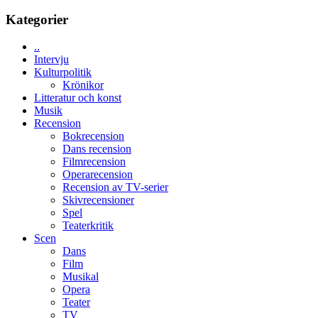
storform
Mauri?
–
Kategorier
välgjort
om
..
människans
Intervju
mörker
Kulturpolitik
med
Krönikor
imponerande
Litteratur och konst
unga
Musik
skådespelare
Recension
Bokrecension
Dans recension
Filmrecension
Operarecension
Recension av TV-serier
Skivrecensioner
Spel
Teaterkritik
Scen
Dans
Film
Musikal
Opera
Teater
TV