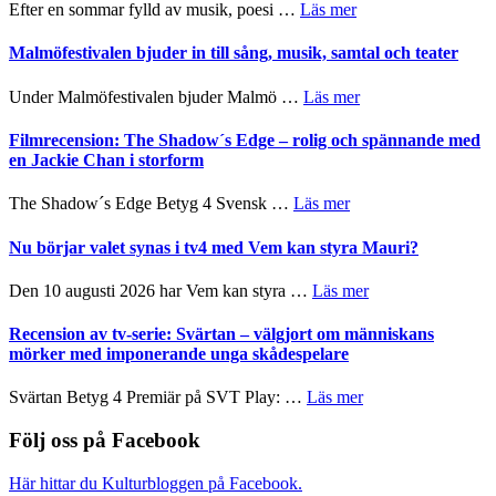
spännande
om
Efter en sommar fylld av musik, poesi …
Läs mer
vidsträckta
och
Lena
terräng
ger
Endre,
Malmöfestivalen bjuder in till sång, musik, samtal och teater
mycket
Hannes
att
Meidal
om
Under Malmöfestivalen bjuder Malmö …
Läs mer
tänka
och
Malmöfestivalen
på
Roland
bjuder
Filmrecension: The Shadow´s Edge – rolig och spännande med
Pöntinen
in
en Jackie Chan i storform
avslutar
till
Scensommar
sång,
om
The Shadow´s Edge Betyg 4 Svensk …
Läs mer
på
musik,
Filmrecension:
Artipelag
samtal
The
Nu börjar valet synas i tv4 med Vem kan styra Mauri?
och
Shadow
teater
´s
om
Den 10 augusti 2026 har Vem kan styra …
Läs mer
Edge
Nu
–
börjar
Recension av tv-serie: Svärtan – välgjort om människans
rolig
valet
mörker med imponerande unga skådespelare
och
synas
spännande
i
om
Svärtan Betyg 4 Premiär på SVT Play: …
Läs mer
med
tv4
Recension
en
med
av
Följ oss på Facebook
Jackie
Vem
tv-
Chan
kan
serie:
i
Här hittar du Kulturbloggen på Facebook.
styra
Svärtan