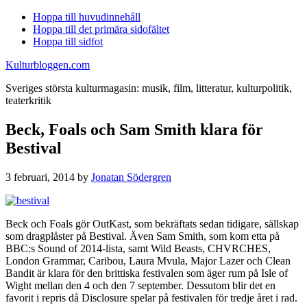
Hoppa till huvudinnehåll
Hoppa till det primära sidofältet
Hoppa till sidfot
Kulturbloggen.com
Sveriges största kulturmagasin: musik, film, litteratur, kulturpolitik,
teaterkritik
Beck, Foals och Sam Smith klara för
Bestival
3 februari, 2014
by
Jonatan Södergren
Beck och Foals gör OutKast, som bekräftats sedan tidigare, sällskap
som dragplåster på Bestival. Även Sam Smith, som kom etta på
BBC:s Sound of 2014-lista, samt Wild Beasts, CHVRCHES,
London Grammar, Caribou, Laura Mvula, Major Lazer och Clean
Bandit är klara för den brittiska festivalen som äger rum på Isle of
Wight mellan den 4 och den 7 september. Dessutom blir det en
favorit i repris då Disclosure spelar på festivalen för tredje året i rad.