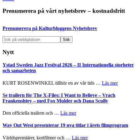
Primärt
Prenumerera på vårt nyhetsbrev – kostnadsfritt
sidofält
Prenumerera på Kulturbloggens Nyhetsbrev
Sök
på
webbplatsen
Nytt
Ystad Sweden Jazz Festival 2026 – II Internationella storheter
och samarbeten
om
KURT ROSENWINKEL tillhör en av vår tids …
Läs mer
Ystad
Sweden
Se trailern för The X-Files: I Want to Believe – Vrach
Jazz
Frankenshtey – med Fox Mulder och Dana Scully
Festival
2026
om
Den officiella trailern och …
Läs mer
–
Se
II
trailern
Way Out West presenterar 19 nya titlar i årets filmprogram
Internatione
för
storheter
The
om
Världspremiärer, kortfilmer och …
Läs mer
och