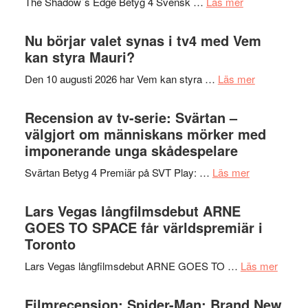
om
The Shadow´s Edge Betyg 4 Svensk …
Läs mer
musik,
Artipelag
Filmrecension
samtal
The
Nu börjar valet synas i tv4 med Vem
och
Shadow
kan styra Mauri?
teater
´s
om
Den 10 augusti 2026 har Vem kan styra …
Läs mer
Edge
Nu
–
börjar
Recension av tv-serie: Svärtan –
rolig
valet
välgjort om människans mörker med
och
synas
imponerande unga skådespelare
spännande
i
med
om
Svärtan Betyg 4 Premiär på SVT Play: …
Läs mer
tv4
en
Recension
med
Jackie
av
Lars Vegas långfilmsdebut ARNE
Vem
Chan
tv-
GOES TO SPACE får världspremiär i
kan
i
serie:
Toronto
styra
storform
Svärtan
Mauri?
om
Lars Vegas långfilmsdebut ARNE GOES TO …
Läs mer
–
Lars
välgjort
Vegas
Filmrecension: Spider-Man: Brand New
om