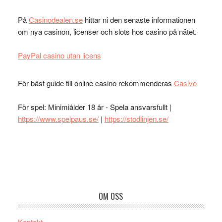
På
Casinodealen.se
hittar ni den senaste informationen
om nya casinon, licenser och slots hos casino på nätet.
PayPal casino utan licens
För bäst guide till online casino rekommenderas
Casivo
För spel: Minimiålder 18 år - Spela ansvarsfullt |
https://www.spelpaus.se/
|
https://stodlinjen.se/
Footer
OM OSS
Kontakt