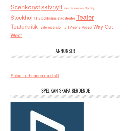
skivnytt
Scenkonst
skivrecension
Spotify
Teater
Stockholm
Stockholms stadsteater
Teaterkritik
Way Out
tv
Video
Teaterrecension
TV-serie
West
ANNONSER
Shiba - urhunden med stil
SPEL KAN SKAPA BEROENDE