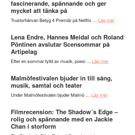
Jazz
fascinerande, spännande och ger
hjärtevarm
Festival
mycket att tänka på
lättsam
2026
kompott
om
Trustorhärvan Betyg 4 Premiär på Netflix …
Läs mer
–
Filmrecens
I
Trustorhä
Lena Endre, Hannes Meidal och Roland
Delvis
–
Pöntinen avslutar Scensommar på
bortom
fascineran
Artipelag
genrens
spännand
vidsträckta
om
Efter en sommar fylld av musik, poesi …
Läs mer
och
terräng
Lena
ger
Endre,
Malmöfestivalen bjuder in till sång,
mycket
Hannes
musik, samtal och teater
att
Meidal
tänka
om
Under Malmöfestivalen bjuder Malmö …
Läs mer
och
på
Malmöfestiva
Roland
bjuder
Filmrecension: The Shadow´s Edge –
Pöntinen
in
rolig och spännande med en Jackie
avslutar
till
Chan i storform
Scensommar
sång,
på