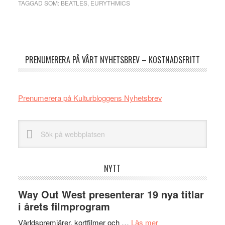
TAGGAD SOM:
BEATLES
,
EURYTHMICS
Primärt
sidofält
PRENUMERERA PÅ VÅRT NYHETSBREV – KOSTNADSFRITT
Prenumerera på Kulturbloggens Nyhetsbrev
Sök
på
webbplatsen
NYTT
Way Out West presenterar 19 nya titlar
i årets filmprogram
om
Världspremiärer, kortfilmer och …
Läs mer