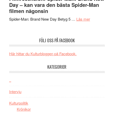
långfi
Day – kan vara den bästa Spider-Man
människans
ARNE
filmen någonsin
mörker
GOES
med
om
Spider-Man: Brand New Day Betyg 5 …
Läs mer
TO
imponerande
Filmrecension
SPAC
unga
Spider-
får
skådespelar
Man:
världs
FÖLJ OSS PÅ FACEBOOK
Brand
i
New
Toront
Här hittar du Kulturbloggen på Facebook.
Day
–
KATEGORIER
kan
vara
den
..
bästa
Intervju
Spider-
Man
Kulturpolitik
filmen
Krönikor
någonsin