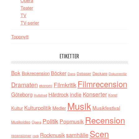
Opera
Teater
TV
TV-serier
Toppnytt
ETIKETTER
Bok
Böcker
Bokrecension
Deckare
Debaser
Dokumentär
Dans
Filmrecension
Dramaten
Filmkritik
ekonomi
indie
Konserter
Göteborg
Hårdrock
Konst
Hultsfred
Musik
Kulturpolitik
Musikfestival
Kultur
Medier
Recension
Politik
Popmusik
Musikvideo
Opera
Scen
samhälle
Rockmusik
recensioner
rock