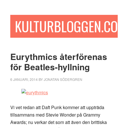
Hoppa
Hoppa
Hoppa
till
till
till
huvudinnehåll
det
sidfot
KULTURBLOGGEN.COM
primära
sidofältet
Eurythmics återförenas
för Beatles-hyllning
6 JANUARI, 2014
BY
JONATAN SÖDERGREN
Vi vet redan att Daft Punk kommer att uppträda
tillsammans med Stevie Wonder på Grammy
Awards; nu verkar det som att även den brittiska