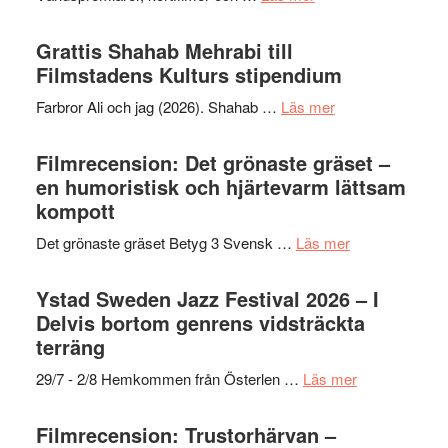
Way
Out
Grattis Shahab Mehrabi till
West
Filmstadens Kulturs stipendium
presenterar
om
Farbror Ali och jag (2026). Shahab …
Läs mer
19
Grattis
nya
Shahab
Filmrecension: Det grönaste gräset –
titlar
Mehrabi
en humoristisk och hjärtevarm lättsam
i
till
kompott
årets
Filmstadens
filmprogram
om
Det grönaste gräset Betyg 3 Svensk …
Läs mer
Kulturs
Filmrecension:
stipendium
Det
Ystad Sweden Jazz Festival 2026 – I
grönaste
Delvis bortom genrens vidsträckta
gräset
terräng
–
om
29/7 - 2/8 Hemkommen från Österlen …
Läs mer
en
Ystad
humoristisk
Sweden
Filmrecension: Trustorhärvan –
och