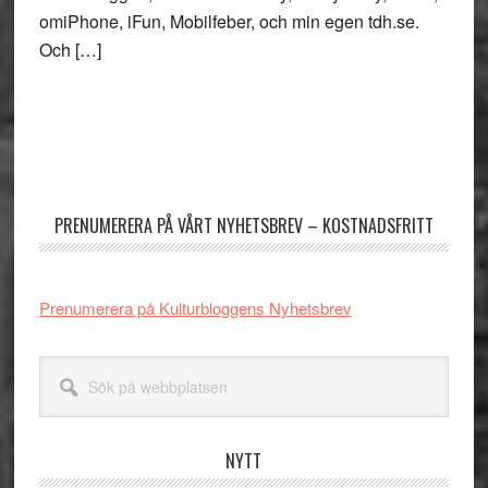
omiPhone, iFun, Mobilfeber, och min egen tdh.se.
Och […]
Primärt
sidofält
PRENUMERERA PÅ VÅRT NYHETSBREV – KOSTNADSFRITT
Prenumerera på Kulturbloggens Nyhetsbrev
Sök
på
webbplatsen
NYTT