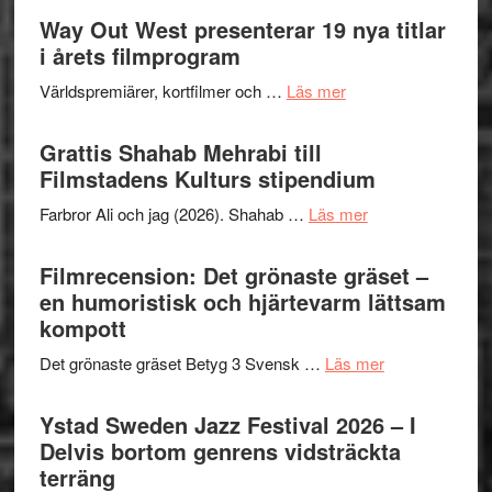
Way Out West presenterar 19 nya titlar
i årets filmprogram
om
Världspremiärer, kortfilmer och …
Läs mer
Way
Out
Grattis Shahab Mehrabi till
West
Filmstadens Kulturs stipendium
presenterar
om
Farbror Ali och jag (2026). Shahab …
Läs mer
19
Grattis
nya
Shahab
Filmrecension: Det grönaste gräset –
titlar
Mehrabi
en humoristisk och hjärtevarm lättsam
i
till
kompott
årets
Filmstadens
filmprogram
om
Det grönaste gräset Betyg 3 Svensk …
Läs mer
Kulturs
Filmrecension:
stipendium
Det
Ystad Sweden Jazz Festival 2026 – I
grönaste
Delvis bortom genrens vidsträckta
gräset
terräng