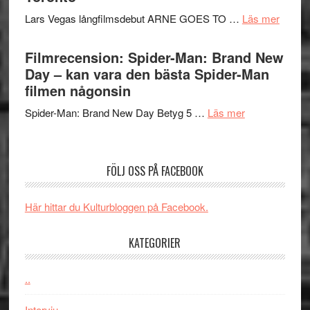
storform
Svärtan
Mauri?
om
Lars Vegas långfilmsdebut ARNE GOES TO …
Läs mer
–
Lars
välgjort
Vegas
Filmrecension: Spider-Man: Brand New
om
långfi
Day – kan vara den bästa Spider-Man
människans
ARNE
filmen någonsin
mörker
GOES
med
om
Spider-Man: Brand New Day Betyg 5 …
Läs mer
TO
imponerande
Filmrecension
SPAC
unga
Spider-
får
skådespelar
Man:
världs
FÖLJ OSS PÅ FACEBOOK
Brand
i
New
Toront
Här hittar du Kulturbloggen på Facebook.
Day
–
KATEGORIER
kan
vara
den
..
bästa
Intervju