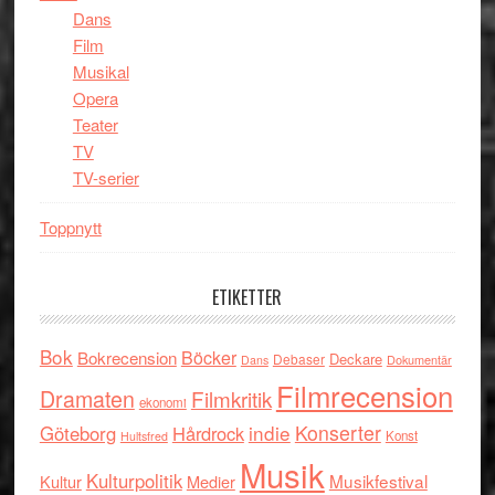
Dans
Film
Musikal
Opera
Teater
TV
TV-serier
Toppnytt
ETIKETTER
Bok
Böcker
Bokrecension
Deckare
Debaser
Dokumentär
Dans
Filmrecension
Dramaten
Filmkritik
ekonomi
indie
Konserter
Göteborg
Hårdrock
Konst
Hultsfred
Musik
Kulturpolitik
Musikfestival
Kultur
Medier