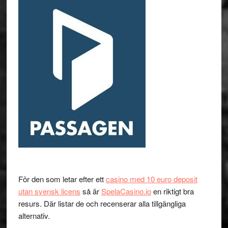
För den som letar efter ett
casino med 10 euro deposit
utan svensk licens
så är
SpelaCasino.io
en riktigt bra
resurs. Där listar de och recenserar alla tillgängliga
alternativ.