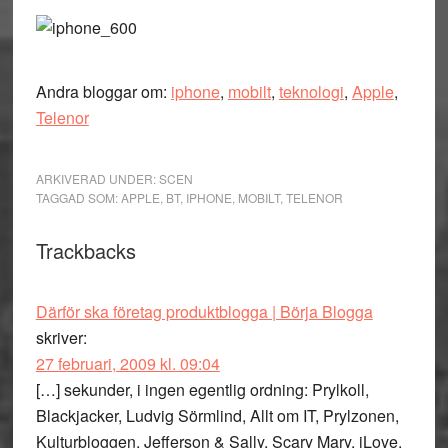
Andra bloggar om:
iphone
,
mobilt
,
teknologi
,
Apple
,
Telenor
ARKIVERAD UNDER:
SCEN
TAGGAD SOM:
APPLE
,
BT
,
IPHONE
,
MOBILT
,
TELENOR
Läsarkommentarer
Trackbacks
Därför ska företag produktblogga | Börja Blogga
skriver:
27 februari, 2009 kl. 09:04
[…] sekunder, i ingen egentlig ordning: Prylkoll,
Blackjacker, Ludvig Sörmlind, Allt om IT, Prylzonen,
Kulturbloggen, Jefferson & Sally, Scary Mary, iLove,