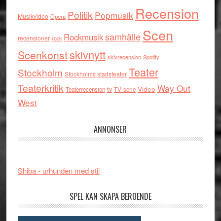
Recension
Politik
Popmusik
Musikvideo
Opera
Scen
samhälle
Rockmusik
recensioner
rock
skivnytt
Scenkonst
skivrecension
Spotify
Teater
Stockholm
Stockholms stadsteater
Teaterkritik
Way Out
tv
Video
Teaterrecension
TV-serie
West
ANNONSER
Shiba - urhunden med stil
SPEL KAN SKAPA BEROENDE