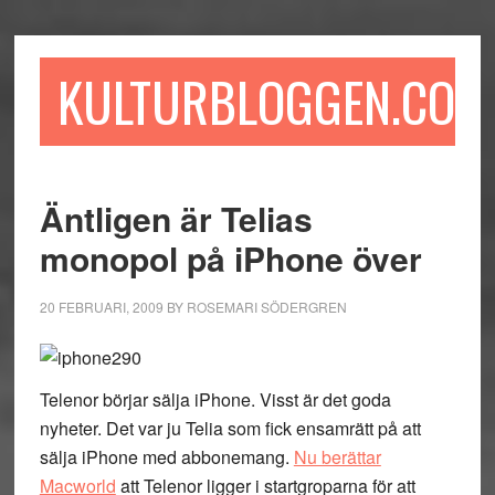
Hoppa
Hoppa
Hoppa
till
till
till
huvudinnehåll
det
sidfot
KULTURBLOGGEN.COM
primära
sidofältet
Äntligen är Telias
monopol på iPhone över
20 FEBRUARI, 2009
BY
ROSEMARI SÖDERGREN
Telenor börjar sälja iPhone. Visst är det goda
nyheter. Det var ju Telia som fick ensamrätt på att
sälja iPhone med abbonemang.
Nu berättar
Macworld
att Telenor ligger i startgroparna för att