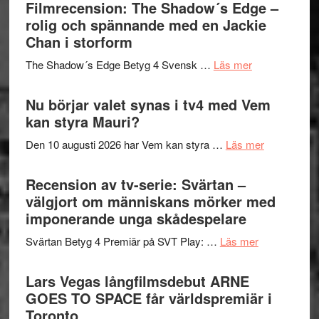
bjuder
Filmrecension: The Shadow´s Edge –
Pöntinen
in
rolig och spännande med en Jackie
avslutar
till
Chan i storform
Scensommar
sång,
på
om
The Shadow´s Edge Betyg 4 Svensk …
Läs mer
musik,
Artipelag
Filmrecension
samtal
The
Nu börjar valet synas i tv4 med Vem
och
Shadow
kan styra Mauri?
teater
´s
om
Den 10 augusti 2026 har Vem kan styra …
Läs mer
Edge
Nu
–
börjar
Recension av tv-serie: Svärtan –
rolig
valet
välgjort om människans mörker med
och
synas
imponerande unga skådespelare
spännande
i
med
om
Svärtan Betyg 4 Premiär på SVT Play: …
Läs mer
tv4
en
Recension
med
Jackie
av
Lars Vegas långfilmsdebut ARNE
Vem
Chan
tv-
GOES TO SPACE får världspremiär i
kan
i
serie:
Toronto
styra