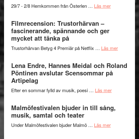
–
om
29/7 - 2/8 Hemkommen från Österlen …
Läs mer
en
Ystad
humoristisk
Sweden
Filmrecension: Trustorhärvan –
och
Jazz
fascinerande, spännande och ger
hjärtevarm
Festival
mycket att tänka på
lättsam
2026
kompott
om
Trustorhärvan Betyg 4 Premiär på Netflix …
Läs mer
–
Filmrecens
I
Trustorhä
Lena Endre, Hannes Meidal och Roland
Delvis
–
Pöntinen avslutar Scensommar på
bortom
fascineran
Artipelag
genrens
spännand
vidsträckta
om
Efter en sommar fylld av musik, poesi …
Läs mer
och
terräng
Lena
ger
Endre,
Malmöfestivalen bjuder in till sång,
mycket
Hannes
musik, samtal och teater
att
Meidal
tänka
om
Under Malmöfestivalen bjuder Malmö …
Läs mer
och
på
Malmöfestiva
Roland