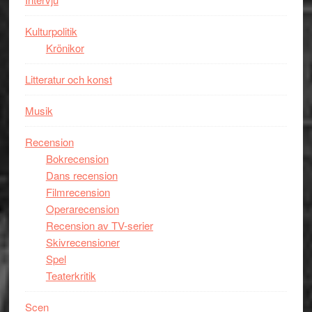
Spider-
Man
Kulturpolitik
filmen
Krönikor
någonsin
Litteratur och konst
Musik
Recension
Bokrecension
Dans recension
Filmrecension
Operarecension
Recension av TV-serier
Skivrecensioner
Spel
Teaterkritik
Scen