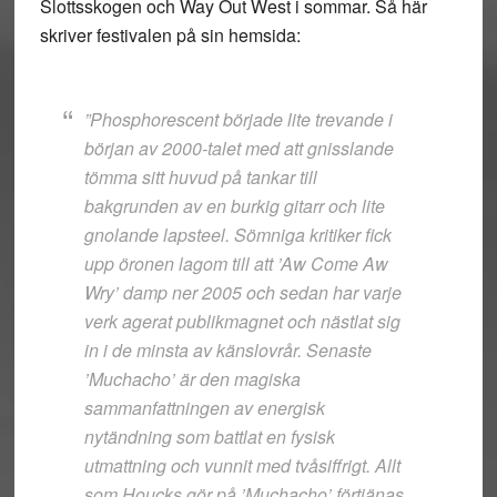
Slottsskogen och Way Out West i sommar. Så här
skriver festivalen på sin hemsida:
”Phosphorescent började lite trevande i
början av 2000-talet med att gnisslande
tömma sitt huvud på tankar till
bakgrunden av en burkig gitarr och lite
gnolande lapsteel. Sömniga kritiker fick
upp öronen lagom till att ’Aw Come Aw
Wry’ damp ner 2005 och sedan har varje
verk agerat publikmagnet och nästlat sig
in i de minsta av känslovrår. Senaste
’Muchacho’ är den magiska
sammanfattningen av energisk
nytändning som battlat en fysisk
utmattning och vunnit med tvåsiffrigt. Allt
som Houcks gör på ’Muchacho’ förtjänas