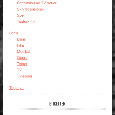
Recension av TV-serier
Skivrecensioner
Spel
Teaterkritik
Scen
Dans
Film
Musikal
Opera
Teater
TV
TV-serier
Toppnytt
ETIKETTER