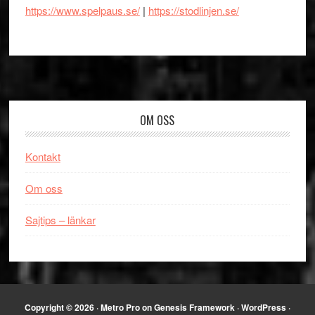
https://www.spelpaus.se/
|
https://stodlinjen.se/
Footer
OM OSS
Kontakt
Om oss
Sajtips – länkar
Copyright © 2026 ·
Metro Pro
on
Genesis Framework
·
WordPress
·