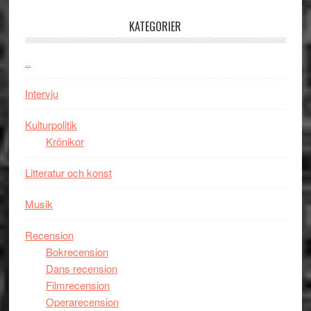
en
med
Jackie
KATEGORIER
Vem
Chan
kan
i
styra
..
storform
Mauri?
Intervju
Kulturpolitik
Krönikor
Litteratur och konst
Musik
Recension
Bokrecension
Dans recension
Filmrecension
Operarecension