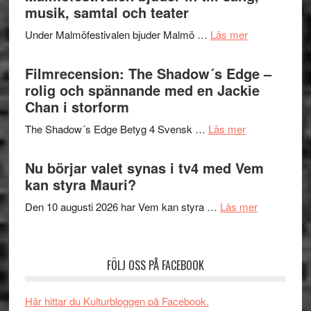
Hannes
musik, samtal och teater
att
Meidal
tänka
om
Under Malmöfestivalen bjuder Malmö …
Läs mer
och
på
Malmöfestiva
Roland
bjuder
Filmrecension: The Shadow´s Edge –
Pöntinen
in
rolig och spännande med en Jackie
avslutar
till
Chan i storform
Scensommar
sång,
på
om
The Shadow´s Edge Betyg 4 Svensk …
Läs mer
musik,
Artipelag
Filmrecension
samtal
The
Nu börjar valet synas i tv4 med Vem
och
Shadow
kan styra Mauri?
teater
´s
om
Den 10 augusti 2026 har Vem kan styra …
Läs mer
Edge
Nu
–
börjar
rolig
valet
och
FÖLJ OSS PÅ FACEBOOK
synas
spännande
i
med
Här hittar du Kulturbloggen på Facebook.
tv4