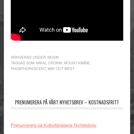
ARKIVERAD UNDER:
MUSIK
TAGGAD SOM:
MIKAL CRONIN
,
MOUNT KIMBIE
,
PHOSPHORESCENT
,
WAY OUT WEST
Primärt
sidofält
PRENUMERERA PÅ VÅRT NYHETSBREV – KOSTNADSFRITT
Prenumerera på Kulturbloggens Nyhetsbrev