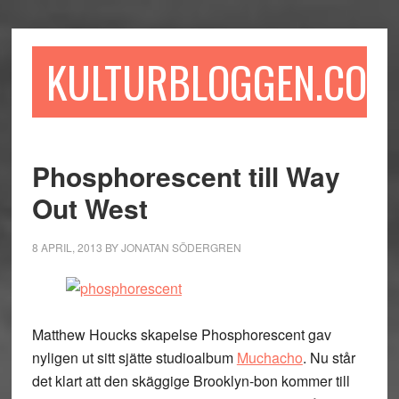
Hoppa
Hoppa
Hoppa
till
till
till
huvudinnehåll
det
sidfot
KULTURBLOGGEN.COM
primära
sidofältet
Phosphorescent till Way
Out West
8 APRIL, 2013
BY
JONATAN SÖDERGREN
Matthew Houcks skapelse Phosphorescent gav
nyligen ut sitt sjätte studioalbum
Muchacho
. Nu står
det klart att den skäggige Brooklyn-bon kommer till