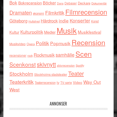
Bok
Böcker
Bokrecension
Deckare
Debaser
Dokumentär
Dans
Filmrecension
Dramaten
Filmkritik
ekonomi
indie
Konserter
Göteborg
Hårdrock
Konst
Hultsfred
Musik
Kulturpolitik
Musikfestival
Kultur
Medier
Recension
Politik
Popmusik
Musikvideo
Opera
Scen
samhälle
Rockmusik
recensioner
rock
skivnytt
Scenkonst
skivrecension
Spotify
Teater
Stockholm
Stockholms stadsteater
Teaterkritik
Way Out
tv
Video
Teaterrecension
TV-serie
West
ANNONSER