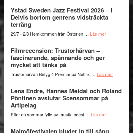
Fox
Filmrecension:
stipendium
Mulder
Det
Ystad Sweden Jazz Festival 2026 – I
och
grönaste
Delvis bortom genrens vidsträckta
Dana
gräset
terräng
Scully
–
om
29/7 - 2/8 Hemkommen från Österlen …
Läs mer
en
Ystad
humoristisk
Sweden
Filmrecension: Trustorhärvan –
och
Jazz
fascinerande, spännande och ger
hjärtevarm
Festival
mycket att tänka på
lättsam
2026
kompott
om
Trustorhärvan Betyg 4 Premiär på Netflix …
Läs mer
–
Filmrecens
I
Trustorhä
Lena Endre, Hannes Meidal och Roland
Delvis
–
Pöntinen avslutar Scensommar på
bortom
fascineran
Artipelag
genrens
spännand
vidsträckta
om
Efter en sommar fylld av musik, poesi …
Läs mer
och
terräng
Lena
ger
Endre,
Malmöfestivalen bjuder in till sång,
mycket