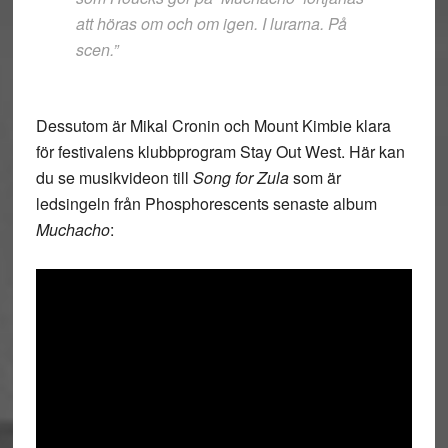
att höras om och om igen. I lurarna. På
scen.”
Dessutom är Mikal Cronin och Mount Kimbie klara
för festivalens klubbprogram Stay Out West. Här kan
du se musikvideon till
Song for Zula
som är
ledsingeln från Phosphorescents senaste album
Muchacho
: