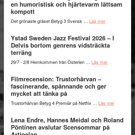
Mehrabi
en humoristisk och hjärtevarm lättsam
i
Frankenshtey
till
kompott
årets
–
Filmstadens
filmprogram
med
om
Det grönaste gräset Betyg 3 Svensk …
Läs mer
Kulturs
Fox
Filmrecension:
stipendium
Mulder
Det
Ystad Sweden Jazz Festival 2026 – I
och
grönaste
Delvis bortom genrens vidsträckta
Dana
gräset
terräng
Scully
–
om
29/7 - 2/8 Hemkommen från Österlen …
Läs mer
en
Ystad
humoristisk
Sweden
Filmrecension: Trustorhärvan –
och
Jazz
fascinerande, spännande och ger
hjärtevarm
Festival
mycket att tänka på
lättsam
2026
kompott
om
Trustorhärvan Betyg 4 Premiär på Netflix …
Läs mer
–
Filmrecens
I
Trustorhä
Lena Endre, Hannes Meidal och Roland
Delvis
–
Pöntinen avslutar Scensommar på
bortom
fascineran
Artipelag
genrens