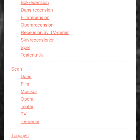
Bokrecension
Dans recension
Filmrecension
Operarecension
Recension av TV-serier
Skivrecensioner
Spel
Teaterkritik
Scen
Dans
Film
Musikal
Opera
Teater
TV
TV-serier
Toppnytt