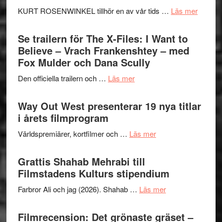
Huskvarna
om
KURT ROSENWINKEL tillhör en av vår tids …
Läs mer
Folkets
Ystad
Park
Swede
Se trailern för The X-Files: I Want to
–
Jazz
Believe – Vrach Frankenshtey – med
en
Festiva
Fox Mulder och Dana Scully
helt
2026
lysande
om
Den officiella trailern och …
Läs mer
–
kväll
Se
II
trailern
Way Out West presenterar 19 nya titlar
Internat
för
i årets filmprogram
storhet
The
och
om
Världspremiärer, kortfilmer och …
Läs mer
X-
samarb
Way
Files:
Out
Grattis Shahab Mehrabi till
I
West
Filmstadens Kulturs stipendium
Want
presenterar
to
om
Farbror Ali och jag (2026). Shahab …
Läs mer
19
Believe
Grattis
nya
–
Shahab
Filmrecension: Det grönaste gräset –
titlar
Vrach