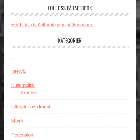
valet
och
FÖLJ OSS PÅ FACEBOOK
synas
spännande
i
med
Här hittar du Kulturbloggen på Facebook.
tv4
en
med
Jackie
KATEGORIER
Vem
Chan
kan
i
styra
..
storform
Mauri?
Intervju
Kulturpolitik
Krönikor
Litteratur och konst
Musik
Recension