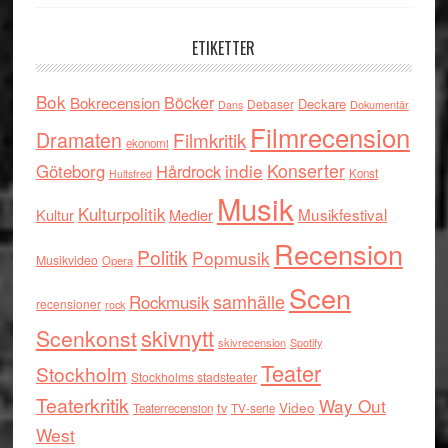
ETIKETTER
Bok
Böcker
Bokrecension
Deckare
Debaser
Dokumentär
Dans
Filmrecension
Dramaten
Filmkritik
ekonomi
indie
Konserter
Göteborg
Hårdrock
Konst
Hultsfred
Musik
Kulturpolitik
Musikfestival
Kultur
Medier
Recension
Politik
Popmusik
Musikvideo
Opera
Scen
samhälle
Rockmusik
recensioner
rock
skivnytt
Scenkonst
skivrecension
Spotify
Teater
Stockholm
Stockholms stadsteater
Teaterkritik
Way Out
tv
Video
Teaterrecension
TV-serie
West