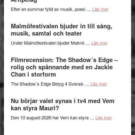
spännand
vidsträckta
om
Efter en sommar fylld av musik, poesi …
Läs mer
och
terräng
Lena
ger
Endre,
Malmöfestivalen bjuder in till sång,
mycket
Hannes
musik, samtal och teater
att
Meidal
tänka
om
Under Malmöfestivalen bjuder Malmö …
Läs mer
och
på
Malmöfestiva
Roland
bjuder
Filmrecension: The Shadow´s Edge –
Pöntinen
in
rolig och spännande med en Jackie
avslutar
till
Chan i storform
Scensommar
sång,
på
om
The Shadow´s Edge Betyg 4 Svensk …
Läs mer
musik,
Artipelag
Filmrecension
samtal
The
Nu börjar valet synas i tv4 med Vem
och
Shadow
kan styra Mauri?
teater
´s
om
Den 10 augusti 2026 har Vem kan styra …
Läs mer
Edge
Nu
–
börjar
rolig