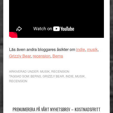
Läs även andra bloggares åsikter om
indie
,
musik
,
Grizzly Bear
,
recension
,
Berns
ARKIVERAD UNDER:
MUSIK
,
RECENSION
TAGGAD SOM:
BERNS
,
GRIZZLY BEAR
,
INDIE
,
MUSIK
,
RECENSION
Primärt
sidofält
PRENUMERERA PÅ VÅRT NYHETSBREV – KOSTNADSFRITT