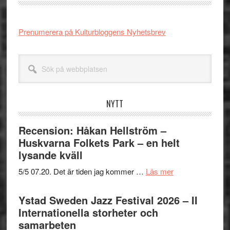
Prenumerera på Kulturbloggens Nyhetsbrev
Sök
på
webbplatsen
NYTT
Recension: Håkan Hellström –
Huskvarna Folkets Park – en helt
lysande kväll
om
5/5 07.20. Det är tiden jag kommer …
Läs mer
Recension:
Håkan
Ystad Sweden Jazz Festival 2026 – II
Hellström
Internationella storheter och
–
samarbeten