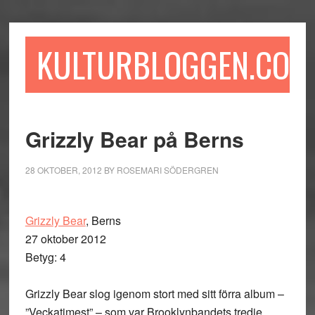
Hoppa
Hoppa
Hoppa
till
till
till
huvudinnehåll
det
sidfot
KULTURBLOGGEN.COM
primära
sidofältet
Grizzly Bear på Berns
28 OKTOBER, 2012
BY
ROSEMARI SÖDERGREN
Grizzly Bear
, Berns
27 oktober 2012
Betyg: 4
Grizzly Bear slog igenom stort med sitt förra album –
”Veckatimest” – som var Brooklynbandets tredje