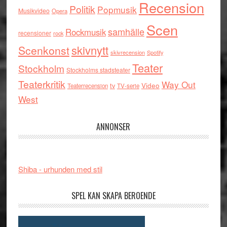
Recension
Politik
Popmusik
Musikvideo
Opera
Scen
samhälle
Rockmusik
recensioner
rock
skivnytt
Scenkonst
skivrecension
Spotify
Teater
Stockholm
Stockholms stadsteater
Teaterkritik
Way Out
tv
Video
Teaterrecension
TV-serie
West
ANNONSER
Shiba - urhunden med stil
SPEL KAN SKAPA BEROENDE