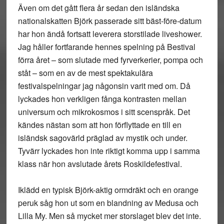
Även om det gått flera år sedan den isländska
nationalskatten Björk passerade sitt bäst-före-datum
har hon ändå fortsatt leverera storstilade liveshower.
Jag håller fortfarande hennes spelning på Bestival
förra året – som slutade med fyrverkerier, pompa och
ståt – som en av de mest spektakulära
festivalspelningar jag någonsin varit med om. Då
lyckades hon verkligen fånga kontrasten mellan
universum och mikrokosmos i sitt scenspråk. Det
kändes nästan som att hon förflyttade en till en
isländsk sagovärld präglad av mystik och under.
Tyvärr lyckades hon inte riktigt komma upp i samma
klass när hon avslutade årets Roskildefestival.
Iklädd en typisk Björk-aktig ormdräkt och en orange
peruk såg hon ut som en blandning av Medusa och
Lilla My. Men så mycket mer storslaget blev det inte.