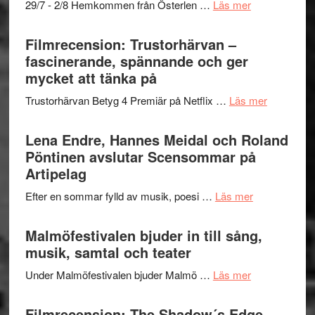
om
29/7 - 2/8 Hemkommen från Österlen …
Läs mer
en
Ystad
humoristisk
Sweden
Filmrecension: Trustorhärvan –
och
Jazz
fascinerande, spännande och ger
hjärtevarm
Festival
mycket att tänka på
lättsam
2026
kompott
om
Trustorhärvan Betyg 4 Premiär på Netflix …
Läs mer
–
Filmrecens
I
Trustorhä
Lena Endre, Hannes Meidal och Roland
Delvis
–
Pöntinen avslutar Scensommar på
bortom
fascineran
Artipelag
genrens
spännand
vidsträckta
om
Efter en sommar fylld av musik, poesi …
Läs mer
och
terräng
Lena
ger
Endre,
Malmöfestivalen bjuder in till sång,
mycket
Hannes
musik, samtal och teater
att
Meidal
tänka
om
Under Malmöfestivalen bjuder Malmö …
Läs mer
och
på
Malmöfestiva
Roland
bjuder
Filmrecension: The Shadow´s Edge –
Pöntinen