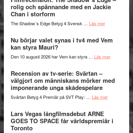
in
rolig och spännande med en Jackie
avslutar
till
Chan i storform
Scensommar
sång,
på
om
The Shadow´s Edge Betyg 4 Svensk …
Läs mer
musik,
Artipelag
Filmrecension
samtal
The
Nu börjar valet synas i tv4 med Vem
och
Shadow
kan styra Mauri?
teater
´s
om
Den 10 augusti 2026 har Vem kan styra …
Läs mer
Edge
Nu
–
börjar
Recension av tv-serie: Svärtan –
rolig
valet
välgjort om människans mörker med
och
synas
imponerande unga skådespelare
spännande
i
med
om
Svärtan Betyg 4 Premiär på SVT Play: …
Läs mer
tv4
en
Recension
med
Jackie
av
Lars Vegas långfilmsdebut ARNE
Vem
Chan
tv-
GOES TO SPACE får världspremiär i
kan
i
serie:
Toronto
styra
storform
Svärtan