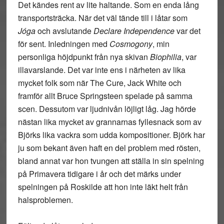
Det kändes rent av lite haltande. Som en enda lång
transportsträcka. När det väl tände till i låtar som
Jóga
och avslutande
Declare Independence
var det
för sent. Inledningen med
Cosmogony
, min
personliga höjdpunkt från nya skivan
Biophilia
, var
illavarslande. Det var inte ens i närheten av lika
mycket folk som när The Cure, Jack White och
framför allt Bruce Springsteen spelade på samma
scen. Dessutom var ljudnivån löjligt låg. Jag hörde
nästan lika mycket av grannarnas fyllesnack som av
Björks lika vackra som udda kompositioner. Björk har
ju som bekant även haft en del problem med rösten,
bland annat var hon tvungen att ställa in sin spelning
på Primavera tidigare i år och det märks under
spelningen på Roskilde att hon inte läkt helt från
halsproblemen.