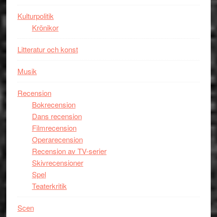
Man
Kulturpolitik
filmen
Krönikor
någonsin
Litteratur och konst
Musik
Recension
Bokrecension
Dans recension
Filmrecension
Operarecension
Recension av TV-serier
Skivrecensioner
Spel
Teaterkritik
Scen