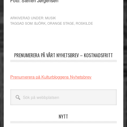
Foto: Steffen Jørgensen
ARKIVERAD UNDER:
MUSIK
TAGGAD SOM:
BJÖRK
,
ORANGE STAGE
,
ROSKILDE
Primärt
sidofält
PRENUMERERA PÅ VÅRT NYHETSBREV – KOSTNADSFRITT
Prenumerera på Kulturbloggens Nyhetsbrev
Sök
på
webbplatsen
NYTT