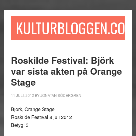
Hoppa
Hoppa
Hoppa
till
till
till
huvudinnehåll
det
sidfot
KULTURBLOGGEN.COM
primära
sidofältet
Roskilde Festival: Björk
var sista akten på Orange
Stage
11 JULI, 2012
BY
JONATAN SÖDERGREN
Björk, Orange Stage
Roskilde Festival 8 juli 2012
Betyg: 3