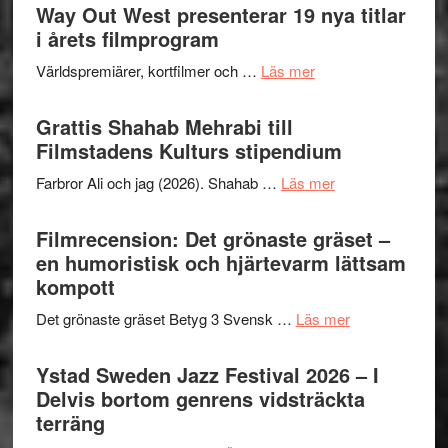
Way Out West presenterar 19 nya titlar
i årets filmprogram
om
Världspremiärer, kortfilmer och …
Läs mer
Way
Out
Grattis Shahab Mehrabi till
West
Filmstadens Kulturs stipendium
presenterar
om
Farbror Ali och jag (2026). Shahab …
Läs mer
19
Grattis
nya
Shahab
Filmrecension: Det grönaste gräset –
titlar
Mehrabi
en humoristisk och hjärtevarm lättsam
i
till
kompott
årets
Filmstadens
filmprogram
om
Det grönaste gräset Betyg 3 Svensk …
Läs mer
Kulturs
Filmrecension:
stipendium
Det
Ystad Sweden Jazz Festival 2026 – I
grönaste
Delvis bortom genrens vidsträckta
gräset
terräng
–