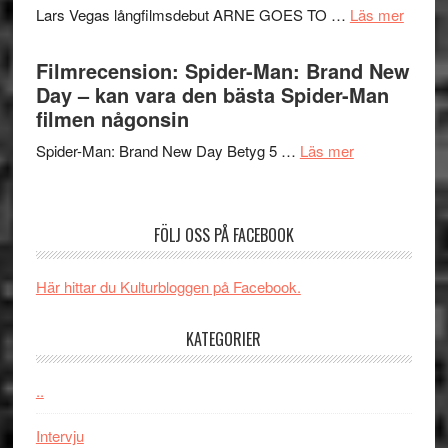
Mauri?
om
Lars Vegas långfilmsdebut ARNE GOES TO …
Läs mer
–
Lars
välgjort
Vegas
Filmrecension: Spider-Man: Brand New
om
långfi
Day – kan vara den bästa Spider-Man
människans
ARNE
filmen någonsin
mörker
GOES
med
om
Spider-Man: Brand New Day Betyg 5 …
Läs mer
TO
imponerande
Filmrecension
SPAC
unga
Spider-
får
skådespelar
Man:
världs
FÖLJ OSS PÅ FACEBOOK
Brand
i
New
Toront
Här hittar du Kulturbloggen på Facebook.
Day
–
KATEGORIER
kan
vara
den
..
bästa
Intervju
Spider-