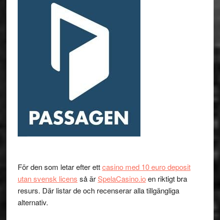
För den som letar efter ett
casino med 10 euro deposit
utan svensk licens
så är
SpelaCasino.io
en riktigt bra
resurs. Där listar de och recenserar alla tillgängliga
alternativ.