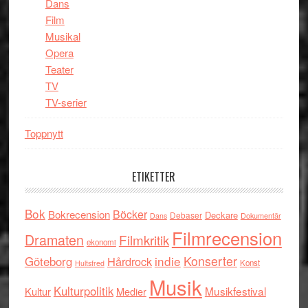
Dans
Film
Musikal
Opera
Teater
TV
TV-serier
Toppnytt
ETIKETTER
Bok
Böcker
Bokrecension
Deckare
Debaser
Dokumentär
Dans
Filmrecension
Dramaten
Filmkritik
ekonomi
indie
Konserter
Göteborg
Hårdrock
Konst
Hultsfred
Musik
Kulturpolitik
Musikfestival
Kultur
Medier