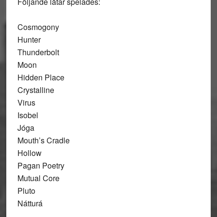
Följande låtar spelades:
Cosmogony
Hunter
Thunderbolt
Moon
Hidden Place
Crystalline
Virus
Isobel
Jóga
Mouth’s Cradle
Hollow
Pagan Poetry
Mutual Core
Pluto
Nátturá