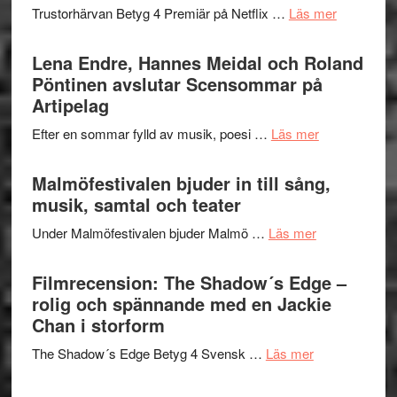
kompott
om
Trustorhärvan Betyg 4 Premiär på Netflix …
Läs mer
–
Filmrecens
I
Trustorhä
Lena Endre, Hannes Meidal och Roland
Delvis
–
Pöntinen avslutar Scensommar på
bortom
fascineran
Artipelag
genrens
spännand
vidsträckta
om
Efter en sommar fylld av musik, poesi …
Läs mer
och
terräng
Lena
ger
Endre,
Malmöfestivalen bjuder in till sång,
mycket
Hannes
musik, samtal och teater
att
Meidal
tänka
om
Under Malmöfestivalen bjuder Malmö …
Läs mer
och
på
Malmöfestiva
Roland
bjuder
Filmrecension: The Shadow´s Edge –
Pöntinen
in
rolig och spännande med en Jackie
avslutar
till
Chan i storform
Scensommar
sång,
på
om
The Shadow´s Edge Betyg 4 Svensk …
Läs mer
musik,
Artipelag
Filmrecension
samtal
The