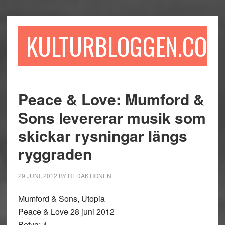
Hoppa
Hoppa
Hoppa
till
till
till
huvudinnehåll
det
sidfot
KULTURBLOGGEN.COM
primära
sidofältet
Peace & Love: Mumford &
Sons levererar musik som
skickar rysningar längs
ryggraden
29 JUNI, 2012
BY
REDAKTIONEN
Mumford & Sons, Utopia
Peace & Love 28 juni 2012
Betyg: 4