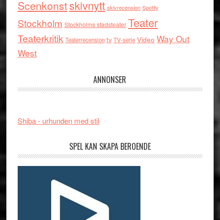
skivnytt
Scenkonst
skivrecension
Spotify
Teater
Stockholm
Stockholms stadsteater
Teaterkritik
Way Out
tv
Video
Teaterrecension
TV-serie
West
ANNONSER
Shiba - urhunden med stil
SPEL KAN SKAPA BEROENDE