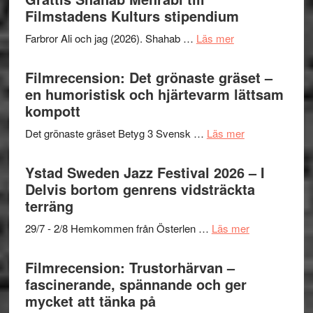
West
Filmstadens Kulturs stipendium
Want
presenterar
to
om
Farbror Ali och jag (2026). Shahab …
Läs mer
19
Believe
Grattis
nya
–
Shahab
Filmrecension: Det grönaste gräset –
titlar
Vrach
Mehrabi
en humoristisk och hjärtevarm lättsam
i
Frankenshtey
till
kompott
årets
–
Filmstadens
filmprogram
med
om
Det grönaste gräset Betyg 3 Svensk …
Läs mer
Kulturs
Fox
Filmrecension:
stipendium
Mulder
Det
Ystad Sweden Jazz Festival 2026 – I
och
grönaste
Delvis bortom genrens vidsträckta
Dana
gräset
terräng
Scully
–
om
29/7 - 2/8 Hemkommen från Österlen …
Läs mer
en
Ystad
humoristisk
Sweden
Filmrecension: Trustorhärvan –
och
Jazz
fascinerande, spännande och ger
hjärtevarm
Festival
mycket att tänka på
lättsam
2026