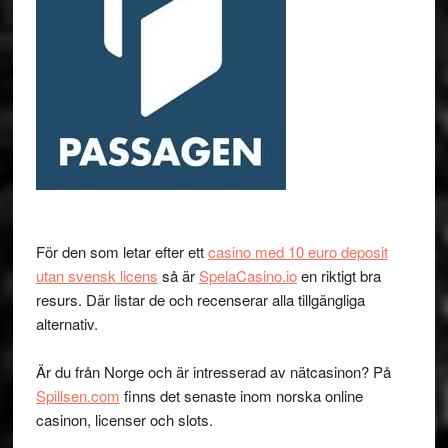
För den som letar efter ett
casino med 10 euro deposit
utan svensk licens
så är
SpelaCasino.io
en riktigt bra
resurs. Där listar de och recenserar alla tillgängliga
alternativ.
Är du från Norge och är intresserad av nätcasinon? På
Spillsen.com
finns det senaste inom norska online
casinon, licenser och slots.