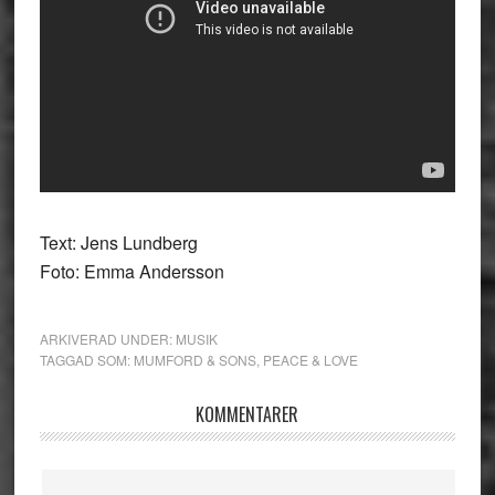
Text: Jens Lundberg
Foto: Emma Andersson
ARKIVERAD UNDER:
MUSIK
TAGGAD SOM:
MUMFORD & SONS
,
PEACE & LOVE
Läsarkommentarer
KOMMENTARER