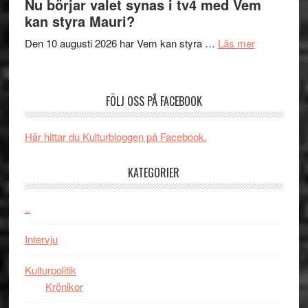
Nu börjar valet synas i tv4 med Vem
och
Shadow
kan styra Mauri?
teater
´s
om
Den 10 augusti 2026 har Vem kan styra …
Läs mer
Edge
Nu
–
börjar
rolig
valet
och
FÖLJ OSS PÅ FACEBOOK
synas
spännande
i
med
Här hittar du Kulturbloggen på Facebook.
tv4
en
med
Jackie
KATEGORIER
Vem
Chan
kan
i
styra
..
storform
Mauri?
Intervju
Kulturpolitik
Krönikor