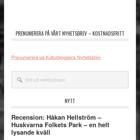
Primärt
sidofält
PRENUMERERA PÅ VÅRT NYHETSBREV – KOSTNADSFRITT
Prenumerera på Kulturbloggens Nyhetsbrev
Sök
på
webbplatsen
NYTT
Recension: Håkan Hellström –
Huskvarna Folkets Park – en helt
lysande kväll