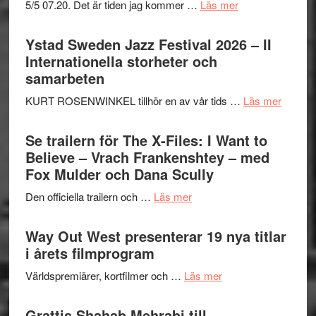
om
5/5 07.20. Det är tiden jag kommer …
Läs mer
Recension:
Håkan
Ystad Sweden Jazz Festival 2026 – II
Hellström
Internationella storheter och
–
samarbeten
Huskvarna
om
KURT ROSENWINKEL tillhör en av vår tids …
Läs mer
Folkets
Ystad
Park
Swede
Se trailern för The X-Files: I Want to
–
Jazz
Believe – Vrach Frankenshtey – med
en
Festiva
Fox Mulder och Dana Scully
helt
2026
lysande
om
Den officiella trailern och …
Läs mer
–
kväll
Se
II
trailern
Way Out West presenterar 19 nya titlar
Internat
för
i årets filmprogram
storhet
The
och
om
Världspremiärer, kortfilmer och …
Läs mer
X-
samarb
Way
Files:
Out
Grattis Shahab Mehrabi till
I