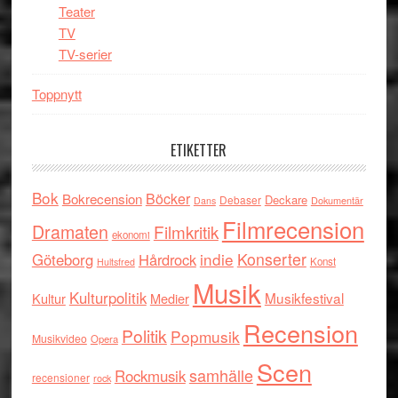
Teater
TV
TV-serier
Toppnytt
ETIKETTER
Bok
Böcker
Bokrecension
Deckare
Debaser
Dokumentär
Dans
Filmrecension
Dramaten
Filmkritik
ekonomi
indie
Konserter
Göteborg
Hårdrock
Konst
Hultsfred
Musik
Kulturpolitik
Musikfestival
Kultur
Medier
Recension
Politik
Popmusik
Musikvideo
Opera
Scen
samhälle
Rockmusik
recensioner
rock