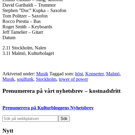
David Garibaldi – Trummor
Stephen ”Doc” Kupka – Saxofon
Tom Politzer – Saxofon
Rocco Prestia – Bas
Roger Smith – Keyboards
Jeff Tamelier – Gitarr
Datum
2.11 Stockholm, Nalen
3.11 Malmö, Kulturbolaget
Arkiverad under:
Musik
Taggad som:
höst
,
Konserter
,
Malmö
,
Musik
,
soulfunk
,
Stockholm
,
tower of power
Primärt
Prenumerera på vårt nyhetsbrev – kostnadsfritt
sidofält
Prenumerera på Kulturbloggens Nyhetsbrev
Sök
på
webbplatsen
Nytt