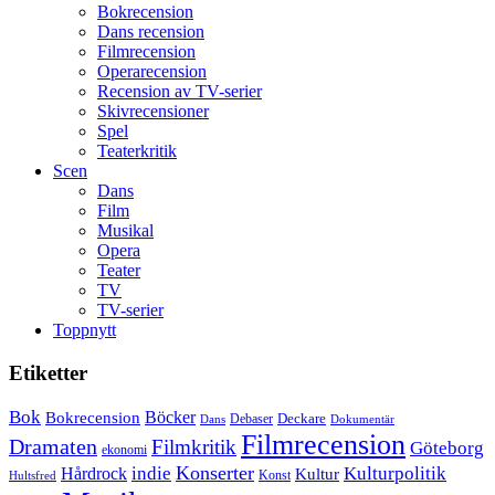
Bokrecension
Dans recension
Filmrecension
Operarecension
Recension av TV-serier
Skivrecensioner
Spel
Teaterkritik
Scen
Dans
Film
Musikal
Opera
Teater
TV
TV-serier
Toppnytt
Etiketter
Bok
Bokrecension
Böcker
Deckare
Debaser
Dokumentär
Dans
Filmrecension
Dramaten
Filmkritik
Göteborg
ekonomi
Konserter
Hårdrock
indie
Kulturpolitik
Kultur
Konst
Hultsfred