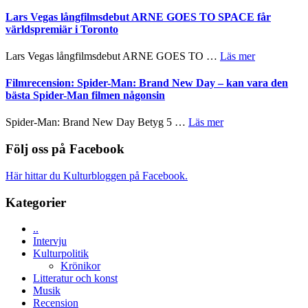
Recension
en
med
av
Lars Vegas långfilmsdebut ARNE GOES TO SPACE får
Jackie
Vem
tv-
världspremiär i Toronto
Chan
kan
serie:
i
styra
Svärtan
storform
om
Lars Vegas långfilmsdebut ARNE GOES TO …
Läs mer
Mauri?
–
Lars
välgjort
Vegas
Filmrecension: Spider-Man: Brand New Day – kan vara den
om
långfilmsde
bästa Spider-Man filmen någonsin
människans
ARNE
mörker
GOES
om
Spider-Man: Brand New Day Betyg 5 …
Läs mer
med
TO
Filmrecension:
imponerande
SPACE
Spider-
Följ oss på Facebook
unga
får
Man:
skådespelare
världspremi
Brand
Här hittar du Kulturbloggen på Facebook.
i
New
Toronto
Day
Kategorier
–
kan
..
vara
Intervju
den
Kulturpolitik
bästa
Krönikor
Spider-
Litteratur och konst
Man
Musik
filmen
Recension
någonsin