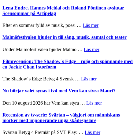
Filmrecension:
I
Trustorhärvan
Lena Endre, Hannes Meidal och Roland Pöntinen avslutar
Delvis
–
Scensommar på Artipelag
bortom
fascinerande,
genrens
spännande
om
Efter en sommar fylld av musik, poesi …
Läs mer
vidsträckta
och
Lena
terräng
ger
Endre,
Malmöfestivalen bjuder in till sång, musik, samtal och teater
mycket
Hannes
att
Meidal
om
Under Malmöfestivalen bjuder Malmö …
Läs mer
tänka
och
Malmöfestivalen
på
Roland
bjuder
Filmrecension: The Shadow´s Edge – rolig och spännande med
Pöntinen
in
en Jackie Chan i storform
avslutar
till
Scensommar
sång,
om
The Shadow´s Edge Betyg 4 Svensk …
Läs mer
på
musik,
Filmrecension:
Artipelag
samtal
The
Nu börjar valet synas i tv4 med Vem kan styra Mauri?
och
Shadow
teater
´s
om
Den 10 augusti 2026 har Vem kan styra …
Läs mer
Edge
Nu
–
börjar
Recension av tv-serie: Svärtan – välgjort om människans
rolig
valet
mörker med imponerande unga skådespelare
och
synas
spännande
i
om
Svärtan Betyg 4 Premiär på SVT Play: …
Läs mer
med
tv4