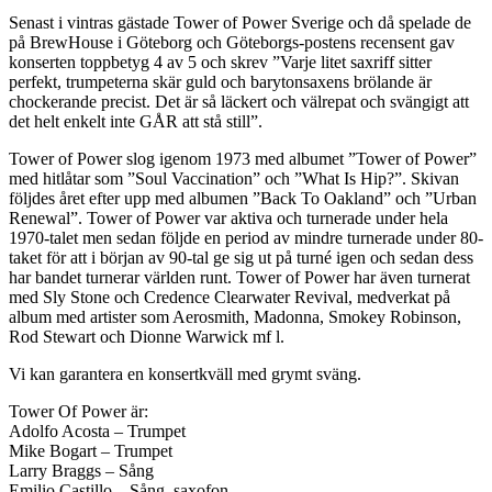
Senast i vintras gästade Tower of Power Sverige och då spelade de
på BrewHouse i Göteborg och Göteborgs-postens recensent gav
konserten toppbetyg 4 av 5 och skrev ”Varje litet saxriff sitter
perfekt, trumpeterna skär guld och barytonsaxens brölande är
chockerande precist. Det är så läckert och välrepat och svängigt att
det helt enkelt inte GÅR att stå still”.
Tower of Power slog igenom 1973 med albumet ”Tower of Power”
med hitlåtar som ”Soul Vaccination” och ”What Is Hip?”. Skivan
följdes året efter upp med albumen ”Back To Oakland” och ”Urban
Renewal”. Tower of Power var aktiva och turnerade under hela
1970-talet men sedan följde en period av mindre turnerade under 80-
taket för att i början av 90-tal ge sig ut på turné igen och sedan dess
har bandet turnerar världen runt. Tower of Power har även turnerat
med Sly Stone och Credence Clearwater Revival, medverkat på
album med artister som Aerosmith, Madonna, Smokey Robinson,
Rod Stewart och Dionne Warwick mf l.
Vi kan garantera en konsertkväll med grymt sväng.
Tower Of Power är:
Adolfo Acosta – Trumpet
Mike Bogart – Trumpet
Larry Braggs – Sång
Emilio Castillo – Sång, saxofon