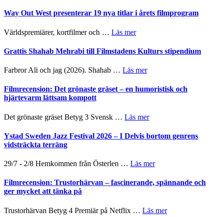
Way Out West presenterar 19 nya titlar i årets filmprogram
om
Världspremiärer, kortfilmer och …
Läs mer
Way
Out
Grattis Shahab Mehrabi till Filmstadens Kulturs stipendium
West
presenterar
om
Farbror Ali och jag (2026). Shahab …
Läs mer
19
Grattis
nya
Shahab
Filmrecension: Det grönaste gräset – en humoristisk och
titlar
Mehrabi
hjärtevarm lättsam kompott
i
till
årets
Filmstadens
om
Det grönaste gräset Betyg 3 Svensk …
Läs mer
filmprogram
Kulturs
Filmrecension:
stipendium
Det
Ystad Sweden Jazz Festival 2026 – I Delvis bortom genrens
grönaste
vidsträckta terräng
gräset
–
om
29/7 - 2/8 Hemkommen från Österlen …
Läs mer
en
Ystad
humoristisk
Sweden
Filmrecension: Trustorhärvan – fascinerande, spännande och
och
Jazz
ger mycket att tänka på
hjärtevarm
Festival
lättsam
2026
om
Trustorhärvan Betyg 4 Premiär på Netflix …
Läs mer
kompott
–