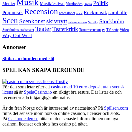
Musik
Politik
Musikfestival
Medier
Musikvideo
Opera
Recension
samhälle
Popmusik
Rockmusik
recensioner
rock
Scen
skivnytt
Scenkonst
Stockholm
skivrecension
Spotify
Teater
Teaterkritik
Video
Stockholms stadsteater
tv
Teaterrecension
TV-serie
Way Out West
Annonser
Shiba - urhunden med stil
SPEL KAN SKAPA BEROENDE
För den som letar efter ett
casino med 10 euro deposit utan svensk
licens
så är
SpelaCasino.io
en riktigt bra resurs. Där listar de och
recenserar alla tillgängliga alternativ.
Är du från Norge och är intresserad av nätcasinon? På
Spillsen.com
finns det senaste inom norska online casinon, licenser och slots.
På
Casinodealen.se
hittar ni den senaste informationen om nya
casinon, licenser och slots hos casino på nätet.