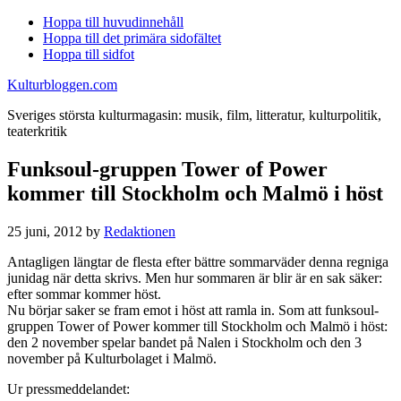
Hoppa till huvudinnehåll
Hoppa till det primära sidofältet
Hoppa till sidfot
Kulturbloggen.com
Sveriges största kulturmagasin: musik, film, litteratur, kulturpolitik,
teaterkritik
Funksoul-gruppen Tower of Power
kommer till Stockholm och Malmö i höst
25 juni, 2012
by
Redaktionen
Antagligen längtar de flesta efter bättre sommarväder denna regniga
junidag när detta skrivs. Men hur sommaren är blir är en sak säker:
efter sommar kommer höst.
Nu börjar saker se fram emot i höst att ramla in. Som att funksoul-
gruppen Tower of Power kommer till Stockholm och Malmö i höst:
den 2 november spelar bandet på Nalen i Stockholm och den 3
november på Kulturbolaget i Malmö.
Ur pressmeddelandet: