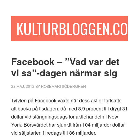
Hoppa
Hoppa
Hoppa
till
till
till
huvudinnehåll
det
sidfot
KULTURBLOGGEN.COM
primära
sidofältet
Facebook – ”Vad var det
vi sa”-dagen närmar sig
23 MAJ, 2012
BY
ROSEMARI SÖDERGREN
Tvivlen på Facebook växte när dess aktier fortsatte
att backa på tisdagen, då med 8,9 procent till drygt 31
dollar vid stängningsdags för aktiehandeln i New
York. Börsvärdet har sjunkit från 104 miljarder dollar
vid säljstarten i fredags till 86 miljarder.