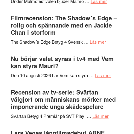
om
Under Malmöfestivalen bjuder Malmö …
Läs mer
och
på
Malmöfestiva
Roland
bjuder
Filmrecension: The Shadow´s Edge –
Pöntinen
in
rolig och spännande med en Jackie
avslutar
till
Chan i storform
Scensommar
sång,
på
om
The Shadow´s Edge Betyg 4 Svensk …
Läs mer
musik,
Artipelag
Filmrecension
samtal
The
Nu börjar valet synas i tv4 med Vem
och
Shadow
kan styra Mauri?
teater
´s
om
Den 10 augusti 2026 har Vem kan styra …
Läs mer
Edge
Nu
–
börjar
Recension av tv-serie: Svärtan –
rolig
valet
välgjort om människans mörker med
och
synas
imponerande unga skådespelare
spännande
i
med
om
Svärtan Betyg 4 Premiär på SVT Play: …
Läs mer
tv4
en
Recension
med
Jackie
av
Lars Vegas långfilmsdebut ARNE
Vem