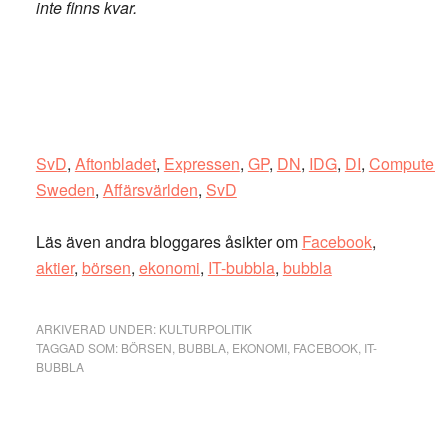
inte finns kvar.
SvD
,
Aftonbladet
,
Expressen
,
GP
,
DN
,
IDG
,
DI
,
Computer
Sweden
,
Affärsvärlden
,
SvD
Läs även andra bloggares åsikter om
Facebook
,
aktier
,
börsen
,
ekonomi
,
IT-bubbla
,
bubbla
ARKIVERAD UNDER:
KULTURPOLITIK
TAGGAD SOM:
BÖRSEN
,
BUBBLA
,
EKONOMI
,
FACEBOOK
,
IT-
BUBBLA
Primärt