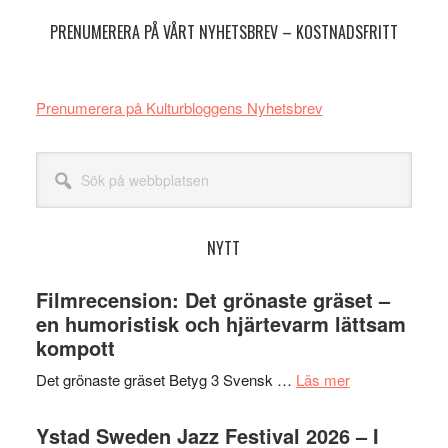
sidofält
PRENUMERERA PÅ VÅRT NYHETSBREV – KOSTNADSFRITT
Prenumerera på Kulturbloggens Nyhetsbrev
Sök
på
webbplatsen
NYTT
Filmrecension: Det grönaste gräset –
en humoristisk och hjärtevarm lättsam
kompott
om
Det grönaste gräset Betyg 3 Svensk …
Läs mer
Filmrecension:
Det
Ystad Sweden Jazz Festival 2026 – I