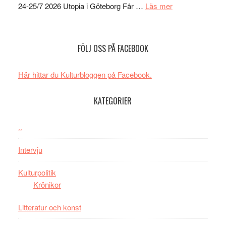
den
om
24-25/7 2026 Utopia i Göteborg Får …
Läs mer
bästa
Uppseendeväck
Spider-
spännvidd
Man
och
FÖLJ OSS PÅ FACEBOOK
filmen
energi
någonsin
när
Här hittar du Kulturbloggen på Facebook.
legendarisk
100-
KATEGORIER
åring
firas
–
..
Wayne
Intervju
Tucker
hyllar
Kulturpolitik
Miles
Krönikor
Davis
på
Litteratur och konst
Utopia