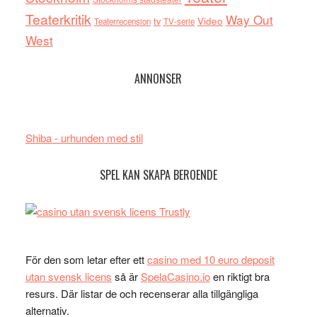
Teaterkritik
Way Out
tv
Video
Teaterrecension
TV-serie
West
ANNONSER
Shiba - urhunden med stil
SPEL KAN SKAPA BEROENDE
För den som letar efter ett
casino med 10 euro deposit
utan svensk licens
så är
SpelaCasino.io
en riktigt bra
resurs. Där listar de och recenserar alla tillgängliga
alternativ.