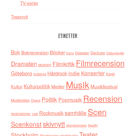
TV-serier
Toppnytt
ETIKETTER
Bok
Böcker
Bokrecension
Deckare
Debaser
Dokumentär
Dans
Filmrecension
Dramaten
Filmkritik
ekonomi
indie
Konserter
Göteborg
Hårdrock
Konst
Hultsfred
Musik
Kulturpolitik
Musikfestival
Kultur
Medier
Recension
Politik
Popmusik
Musikvideo
Opera
Scen
samhälle
Rockmusik
recensioner
rock
skivnytt
Scenkonst
skivrecension
Spotify
Teater
Stockholm
Stockholms stadsteater