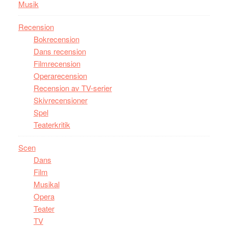
Musik
Recension
Bokrecension
Dans recension
Filmrecension
Operarecension
Recension av TV-serier
Skivrecensioner
Spel
Teaterkritik
Scen
Dans
Film
Musikal
Opera
Teater
TV