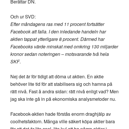
Berättar DN.
Och ur SVD:
Efter måndagens ras med 11 procent fortsätter
Facebook att falla. I den inledande handeln har
aktien tappat ytterligare 8 procent. Därmed har
Facebooks värde minskat med omkring 130 miljarder
kronor sedan noteringen – motsvarande två hela
SKF
.
Nej det är för tidigt att döma ut aktien. En aktie
behöver lite tid för att stabilisera sig och hamna på
rätt nivå. Fast å andra sidan: rätt nivå enligt vad? Men
jag ska inte gå in på ekonomiska analysmetoder nu.
Facebook-aktien hade förstås enorm draghjälp av
coolhetsfaktorn. Många ville säkert köpa aktier bara
för att det är lite cool, lite kul att ha några aktier i