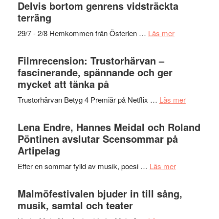
grönaste
Delvis bortom genrens vidsträckta
gräset
terräng
–
om
29/7 - 2/8 Hemkommen från Österlen …
Läs mer
en
Ystad
humoristisk
Sweden
Filmrecension: Trustorhärvan –
och
Jazz
fascinerande, spännande och ger
hjärtevarm
Festival
mycket att tänka på
lättsam
2026
kompott
om
Trustorhärvan Betyg 4 Premiär på Netflix …
Läs mer
–
Filmrecens
I
Trustorhä
Lena Endre, Hannes Meidal och Roland
Delvis
–
Pöntinen avslutar Scensommar på
bortom
fascineran
Artipelag
genrens
spännand
vidsträckta
om
Efter en sommar fylld av musik, poesi …
Läs mer
och
terräng
Lena
ger
Endre,
Malmöfestivalen bjuder in till sång,
mycket
Hannes
musik, samtal och teater
att
Meidal
tänka