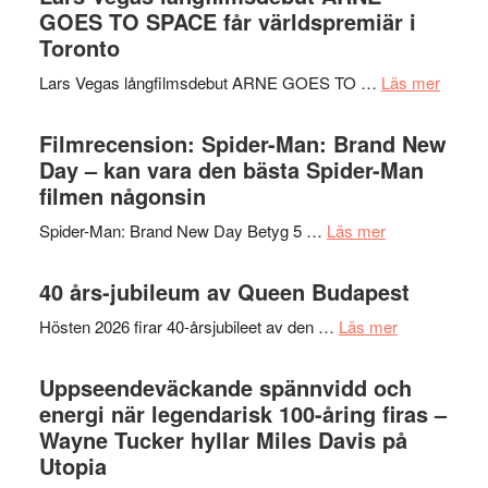
Chan
tv-
GOES TO SPACE får världspremiär i
kan
i
serie:
Toronto
styra
storform
Svärtan
Mauri?
om
Lars Vegas långfilmsdebut ARNE GOES TO …
Läs mer
–
Lars
välgjort
Vegas
Filmrecension: Spider-Man: Brand New
om
långfi
Day – kan vara den bästa Spider-Man
människans
ARNE
filmen någonsin
mörker
GOES
med
om
Spider-Man: Brand New Day Betyg 5 …
Läs mer
TO
imponerande
Filmrecension
SPAC
unga
Spider-
40 års-jubileum av Queen Budapest
får
skådespelar
Man:
världs
om
Hösten 2026 firar 40-årsjubileet av den …
Läs mer
Brand
i
40
New
Toront
års-
Uppseendeväckande spännvidd och
Day
jubileum
energi när legendarisk 100-åring firas –
–
av
Wayne Tucker hyllar Miles Davis på
kan
Queen
Utopia
vara
Budapest