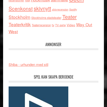
recensioner
rock
skivnytt
Scenkonst
skivrecension
Spotify
Teater
Stockholm
Stockholms stadsteater
Teaterkritik
Way Out
tv
Video
Teaterrecension
TV-serie
West
ANNONSER
Shiba - urhunden med stil
SPEL KAN SKAPA BEROENDE