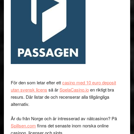
För den som letar efter ett
casino med 10 euro deposit
utan svensk licens
så är
SpelaCasino.io
en riktigt bra
resurs. Där listar de och recenserar alla tillgängliga
alternativ.
Är du från Norge och är intresserad av nätcasinon? På
Spillsen.com
finns det senaste inom norska online
casinon, licenser och slots.