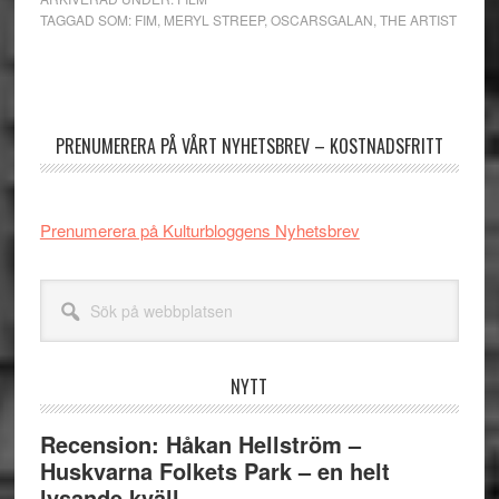
TAGGAD SOM:
FIM
,
MERYL STREEP
,
OSCARSGALAN
,
THE ARTIST
Primärt
sidofält
PRENUMERERA PÅ VÅRT NYHETSBREV – KOSTNADSFRITT
Prenumerera på Kulturbloggens Nyhetsbrev
Sök
på
webbplatsen
NYTT
Recension: Håkan Hellström –
Huskvarna Folkets Park – en helt
lysande kväll