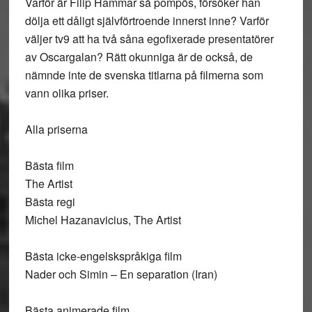
Varför är Filip Hammar så pompös, försöker han
dölja ett dåligt självförtroende innerst inne? Varför
väljer tv9 att ha två såna egofixerade presentatörer
av Oscargalan? Rätt okunniga är de också, de
nämnde inte de svenska titlarna på filmerna som
vann olika priser.
Alla priserna
Bästa film
The Artist
Bästa regi
Michel Hazanavicius, The Artist
Bästa icke-engelskspråkiga film
Nader och Simin – En separation (Iran)
Bästa animerade film