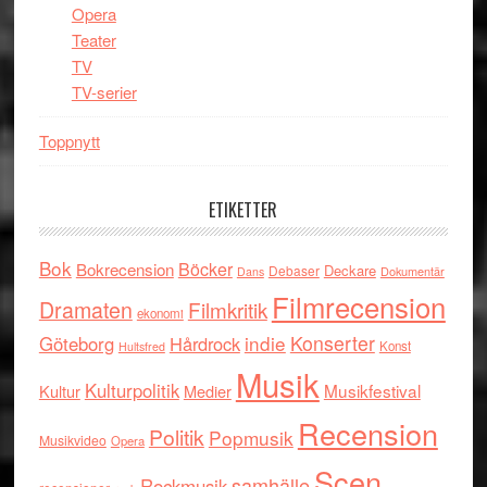
Opera
Teater
TV
TV-serier
Toppnytt
ETIKETTER
Bok
Böcker
Bokrecension
Deckare
Debaser
Dokumentär
Dans
Filmrecension
Dramaten
Filmkritik
ekonomi
indie
Konserter
Göteborg
Hårdrock
Konst
Hultsfred
Musik
Kulturpolitik
Musikfestival
Kultur
Medier
Recension
Politik
Popmusik
Musikvideo
Opera
Scen
samhälle
Rockmusik