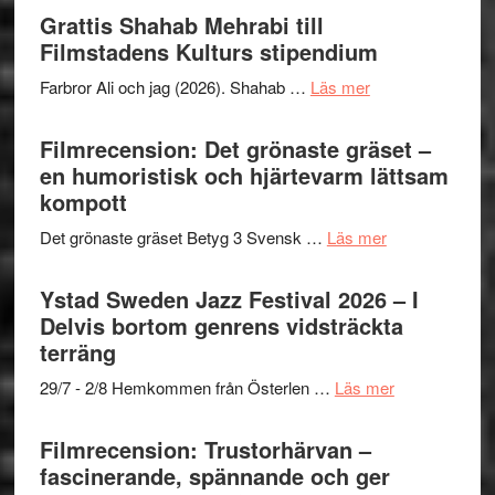
Out
Grattis Shahab Mehrabi till
I
West
Filmstadens Kulturs stipendium
Want
presenterar
to
om
Farbror Ali och jag (2026). Shahab …
Läs mer
19
Believe
Grattis
nya
–
Shahab
Filmrecension: Det grönaste gräset –
titlar
Vrach
Mehrabi
en humoristisk och hjärtevarm lättsam
i
Frankenshtey
till
kompott
årets
–
Filmstadens
filmprogram
med
om
Det grönaste gräset Betyg 3 Svensk …
Läs mer
Kulturs
Fox
Filmrecension:
stipendium
Mulder
Det
Ystad Sweden Jazz Festival 2026 – I
och
grönaste
Delvis bortom genrens vidsträckta
Dana
gräset
terräng
Scully
–
om
29/7 - 2/8 Hemkommen från Österlen …
Läs mer
en
Ystad
humoristisk
Sweden
Filmrecension: Trustorhärvan –
och
Jazz
fascinerande, spännande och ger
hjärtevarm
Festival