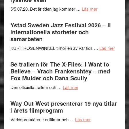
om
5/5 07.20. Det är tiden jag kommer …
Läs mer
Recension:
Håkan
Ystad Sweden Jazz Festival 2026 – II
Hellström
Internationella storheter och
–
samarbeten
Huskvarna
om
KURT ROSENWINKEL tillhör en av vår tids …
Läs mer
Folkets
Ystad
Park
Swede
Se trailern för The X-Files: I Want to
–
Jazz
Believe – Vrach Frankenshtey – med
en
Festiva
Fox Mulder och Dana Scully
helt
2026
lysande
om
Den officiella trailern och …
Läs mer
–
kväll
Se
II
trailern
Way Out West presenterar 19 nya titlar
Internat
för
i årets filmprogram
storhet
The
och
om
Världspremiärer, kortfilmer och …
Läs mer
X-
samarb
Way
Files: