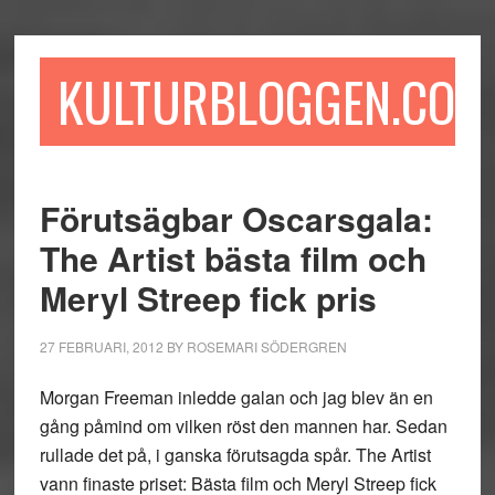
Hoppa
Hoppa
Hoppa
till
till
till
huvudinnehåll
det
sidfot
KULTURBLOGGEN.COM
primära
sidofältet
Förutsägbar Oscarsgala:
The Artist bästa film och
Meryl Streep fick pris
27 FEBRUARI, 2012
BY
ROSEMARI SÖDERGREN
Morgan Freeman inledde galan och jag blev än en
gång påmind om vilken röst den mannen har. Sedan
rullade det på, i ganska förutsagda spår. The Artist
vann finaste priset: Bästa film och Meryl Streep fick