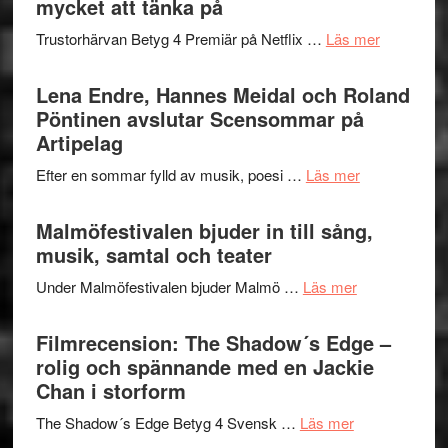
mycket att tänka på
lättsam
2026
kompott
om
Trustorhärvan Betyg 4 Premiär på Netflix …
Läs mer
–
Filmrecens
I
Trustorhä
Lena Endre, Hannes Meidal och Roland
Delvis
–
Pöntinen avslutar Scensommar på
bortom
fascineran
Artipelag
genrens
spännand
vidsträckta
om
Efter en sommar fylld av musik, poesi …
Läs mer
och
terräng
Lena
ger
Endre,
Malmöfestivalen bjuder in till sång,
mycket
Hannes
musik, samtal och teater
att
Meidal
tänka
om
Under Malmöfestivalen bjuder Malmö …
Läs mer
och
på
Malmöfestiva
Roland
bjuder
Filmrecension: The Shadow´s Edge –
Pöntinen
in
rolig och spännande med en Jackie
avslutar
till
Chan i storform
Scensommar
sång,
på
om
The Shadow´s Edge Betyg 4 Svensk …
Läs mer
musik,
Artipelag
Filmrecension