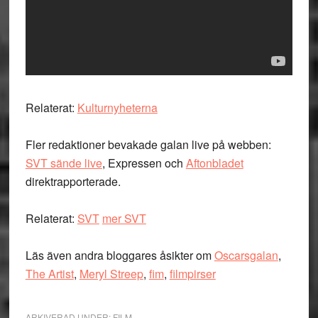
Relaterat:
Kulturnyheterna
Fler redaktioner bevakade galan live på webben:
SVT sände live
, Expressen och
Aftonbladet
direktrapporterade.
Relaterat:
SVT
mer SVT
Läs även andra bloggares åsikter om
Oscarsgalan
,
The Artist
,
Meryl Streep
,
fim
,
filmpirser
ARKIVERAD UNDER:
FILM