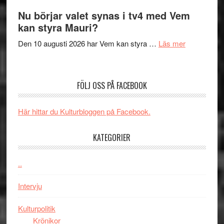
samtal
The
Nu börjar valet synas i tv4 med Vem
och
Shadow
kan styra Mauri?
teater
´s
om
Den 10 augusti 2026 har Vem kan styra …
Läs mer
Edge
Nu
–
börjar
rolig
valet
och
FÖLJ OSS PÅ FACEBOOK
synas
spännande
i
med
Här hittar du Kulturbloggen på Facebook.
tv4
en
med
Jackie
KATEGORIER
Vem
Chan
kan
i
styra
..
storform
Mauri?
Intervju
Kulturpolitik
Krönikor