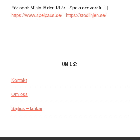
För spel: Minimiålder 18 år - Spela ansvarsfullt |
https://www.spelpaus.se/
|
https://stodlinjen.se/
Footer
OM OSS
Kontakt
Om oss
Sajtips – länkar