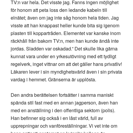
TV:n var hela. Det visste jag. Fanns ingen möjlighet
för honom att peta loss den ledande kabeln till
elnätet; även om jag inte såg honom hela tiden. Jag
visste att han knappast heller kunde bita sig igenom
plasten till koppartråden. Elementet var kanske inom
räckhåll från bakom TV:n, men han kunde ändå inte
jordas. Sladden var oskadad.” Det skulle lika gärna
kunnat vara under en yrkesutövning med ett tydligt
regelverk, inget vittnar om att det gäller hans privatliv!
Läkaren lever i sin myndighetsvärld även i sin privata
vardag i hemmet. Gränserna är upplösta.
Den andra berättelsen fortsätter i samma maniskt
spända stil fast med en annan jagperson, även han
med en anställning i den offentliga sektorn (polis).
Han befinner sig också i en låst värld, full av
upprepningar och vanföreställningar. Vi vet inte om