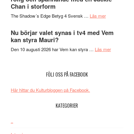
till
Chan i storform
Scensommar
sång,
på
om
The Shadow´s Edge Betyg 4 Svensk …
Läs mer
musik,
Artipelag
Filmrecension
samtal
The
Nu börjar valet synas i tv4 med Vem
och
Shadow
kan styra Mauri?
teater
´s
om
Den 10 augusti 2026 har Vem kan styra …
Läs mer
Edge
Nu
–
börjar
rolig
valet
och
FÖLJ OSS PÅ FACEBOOK
synas
spännande
i
med
Här hittar du Kulturbloggen på Facebook.
tv4
en
med
Jackie
KATEGORIER
Vem
Chan
kan
i
styra
..
storform
Mauri?