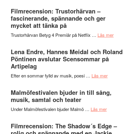
Ystad
humoristisk
Sweden
Filmrecension: Trustorhärvan –
och
Jazz
fascinerande, spännande och ger
hjärtevarm
Festival
mycket att tänka på
lättsam
2026
kompott
om
Trustorhärvan Betyg 4 Premiär på Netflix …
Läs mer
–
Filmrecens
I
Trustorhä
Lena Endre, Hannes Meidal och Roland
Delvis
–
Pöntinen avslutar Scensommar på
bortom
fascineran
Artipelag
genrens
spännand
vidsträckta
om
Efter en sommar fylld av musik, poesi …
Läs mer
och
terräng
Lena
ger
Endre,
Malmöfestivalen bjuder in till sång,
mycket
Hannes
musik, samtal och teater
att
Meidal
tänka
om
Under Malmöfestivalen bjuder Malmö …
Läs mer
och
på
Malmöfestiva
Roland
bjuder
Filmrecension: The Shadow´s Edge –
Pöntinen
in
rolig och spännande med en Jackie
avslutar