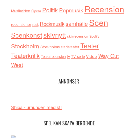
Recension
Politik
Popmusik
Musikvideo
Opera
Scen
samhälle
Rockmusik
recensioner
rock
skivnytt
Scenkonst
skivrecension
Spotify
Teater
Stockholm
Stockholms stadsteater
Teaterkritik
Way Out
tv
Video
Teaterrecension
TV-serie
West
ANNONSER
Shiba - urhunden med stil
SPEL KAN SKAPA BEROENDE