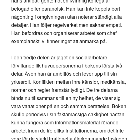
hans antipati gentemot en kvinnlig kollega är
befogad eller paranoisk. Han kan inte koppla bort
någonting i omgivningen utan noterar ständigt alla
detaljer. Han följer regelverket men saknar empati.
Han befordras och organiserar arbetet som chef
exemplariskt, vi finner inget att anmärka på.
I den tredje delen är jaget en socialarbetare,
förvillande lik huvudpersonerna i bokens första två
delar. Även han är ambitiös och lever upp till sin
yrkesroll. Konflikten mellan inre känslor, medkänsla,
normer och regler framstår tydligt. De tre delarna
binds nu tillsammans till en ny helhet, de visar sig
vara variationer på en och samma berättelse. Boken
skulle periodvis i sin faktamässiga saklighet nästan
kunna fungera som informationsmaterial rörande
arbetet inom de tre olika institutionerna, om det inte
vore för de starkt irrationella återkommande inslagen.