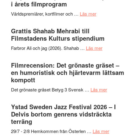
för
i årets filmprogram
storhet
The
och
om
Världspremiärer, kortfilmer och …
Läs mer
X-
samarb
Way
Files:
Out
Grattis Shahab Mehrabi till
I
West
Filmstadens Kulturs stipendium
Want
presenterar
to
om
Farbror Ali och jag (2026). Shahab …
Läs mer
19
Believe
Grattis
nya
–
Shahab
Filmrecension: Det grönaste gräset –
titlar
Vrach
Mehrabi
en humoristisk och hjärtevarm lättsam
i
Frankenshtey
till
kompott
årets
–
Filmstadens
filmprogram
med
om
Det grönaste gräset Betyg 3 Svensk …
Läs mer
Kulturs
Fox
Filmrecension:
stipendium
Mulder
Det
Ystad Sweden Jazz Festival 2026 – I
och
grönaste
Delvis bortom genrens vidsträckta
Dana
gräset
terräng
Scully
–
om
29/7 - 2/8 Hemkommen från Österlen …
Läs mer
en