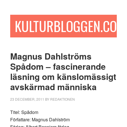
Hoppa
Hoppa
Hoppa
till
till
till
huvudinnehåll
det
sidfot
KULTURBLOGGEN.COM
primära
sidofältet
Magnus Dahlströms
Spådom – fascinerande
läsning om känslomässigt
avskärmad människa
23 DECEMBER, 2011
BY
REDAKTIONEN
Titel: Spådom
Författare: Magnus Dahlström
Förlag: Albert Bonniers förlag