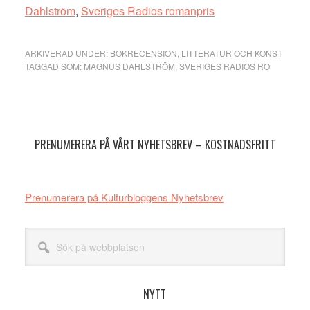
Dahlström
,
Sveriges Radios romanpris
ARKIVERAD UNDER:
BOKRECENSION
,
LITTERATUR OCH KONST
TAGGAD SOM:
MAGNUS DAHLSTRÖM
,
SVERIGES RADIOS RO
Primärt
sidofält
PRENUMERERA PÅ VÅRT NYHETSBREV – KOSTNADSFRITT
Prenumerera på Kulturbloggens Nyhetsbrev
Sök
på
webbplatsen
NYTT