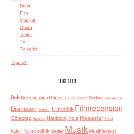
Dans
Film
Musikal
Opera
Teater
TV
TV-serier
Toppnytt
ETIKETTER
Bok
Böcker
Bokrecension
Deckare
Debaser
Dokumentär
Dans
Filmrecension
Dramaten
Filmkritik
ekonomi
indie
Konserter
Göteborg
Hårdrock
Konst
Hultsfred
Musik
Kulturpolitik
Musikfestival
Kultur
Medier