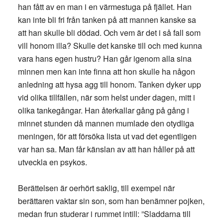
han fått av en man i en värmestuga på fjället. Han
kan inte bli fri från tanken på att mannen kanske sa
att han skulle bli dödad. Och vem är det i så fall som
vill honom illa? Skulle det kanske till och med kunna
vara hans egen hustru? Han går igenom alla sina
minnen men kan inte finna att hon skulle ha någon
anledning att hysa agg till honom. Tanken dyker upp
vid olika tillfällen, när som helst under dagen, mitt i
olika tankegångar. Han återkallar gång på gång i
minnet stunden då mannen mumlade den otydliga
meningen, för att försöka lista ut vad det egentligen
var han sa. Man får känslan av att han håller på att
utveckla en psykos.
Berättelsen är oerhört saklig, till exempel när
berättaren vaktar sin son, som han benämner pojken,
medan frun studerar i rummet intill: ”Sladdarna till