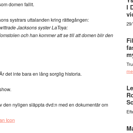
 som domen fallit.
I 
vi
ns systrars uttalanden kring rättegången:
29
 twittrade Jacksons syster LaToya:
mstolen och han kommer att se till att domen blir den
Fi
fa
my
Tru
me
 det inte bara en lång sorglig historia.
Le
 show.
Ro
Sc
 av den nyligen släppta dvd:n med en dokumentär om
Eft
an Icon
Ma