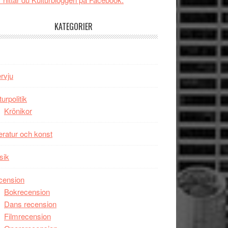
tv4
Jackie
med
Chan
KATEGORIER
Vem
i
kan
storform
styra
Mauri?
ervju
turpolitik
Krönikor
teratur och konst
sik
cension
Bokrecension
Dans recension
Filmrecension