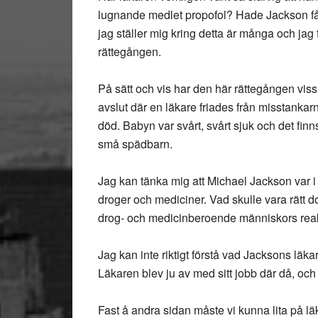
lugnande medlet propofol? Hade Jackson f
jag ställer mig kring detta är många och ja
rättegången.
På sätt och vis har den här rättegången viss
avslut där en läkare friades från misstankarn
död. Babyn var svårt, svårt sjuk och det fin
små spädbarn.
Jag kan tänka mig att Michael Jackson var 
droger och mediciner. Vad skulle vara rätt 
drog- och medicinberoende människors rea
Jag kan inte riktigt förstå vad Jacksons läka
Läkaren blev ju av med sitt jobb där då, och 
Fast å andra sidan måste vi kunna lita på läk