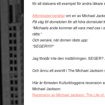
för att statuera ett exempel för andra läkare
Aftonbladet berättar
om en av Michael Jackso
På väg till domstolen för att höra domslutet
”Michaels ande kommer att vara med oss i do
rätta.”
Och senare, när domen lästs upp:
”SEGER!!!!!!”
Jag förstår inte den inställningen. SEGER? Är
Och ännu ett avsnitt i The Michael Jackson
Här är förresten Kulturbloggens recension
Michael Jackson:
Recension av Michael Jackson: The Life of 