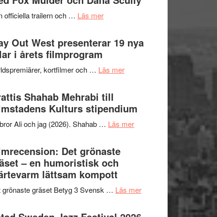
2026
kväll
om
 officiella trailern och …
Läs mer
–
Se
II
trailern
y Out West presenterar 19 nya
Internationella
för
tlar i årets filmprogram
storheter
The
och
om
ldspremiärer, kortfilmer och …
Läs mer
X-
samarbeten
Way
Files:
Out
attis Shahab Mehrabi till
I
West
lmstadens Kulturs stipendium
Want
presenterar
to
om
bror Ali och jag (2026). Shahab …
Läs mer
19
Believe
Grattis
nya
–
Shahab
lmrecension: Det grönaste
titlar
Vrach
Mehrabi
äset – en humoristisk och
i
Frankenshtey
till
ärtevarm lättsam kompott
årets
–
Filmstadens
filmprogram
med
om
 grönaste gräset Betyg 3 Svensk …
Läs mer
Kulturs
Fox
Filmrecension:
stipendium
Mulder
Det
tad Sweden Jazz Festival 2026 –