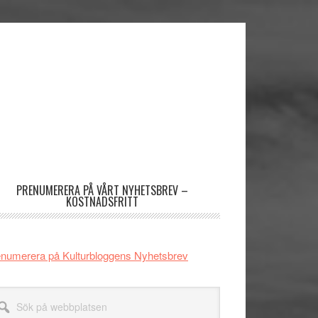
imärt
dofält
PRENUMERERA PÅ VÅRT NYHETSBREV –
KOSTNADSFRITT
numerera på Kulturbloggens Nyhetsbrev
k