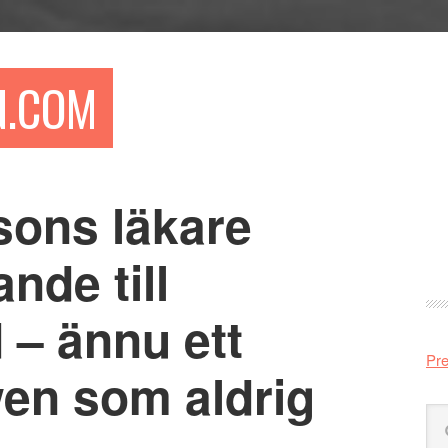
N.COM
sons läkare
Pr
si
nde till
 – ännu ett
Pre
wen som aldrig
Sö
på