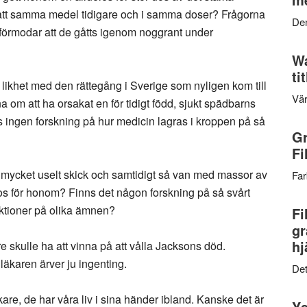
ått samma medel tidigare och i samma doser? Frågorna
Den
g förmodar att de gåtts igenom noggrant under
Wa
ti
 likhet med den rättegång i Sverige som nyligen kom till
Vär
a om att ha orsakat en för tidigt född, sjukt spädbarns
ns ingen forskning på hur medicin lagras i kroppen på så
Gr
Fi
i mycket uselt skick och samtidigt så van med massor av
Far
dos för honom? Finns det någon forskning på så svårt
ktioner på olika ämnen?
Fi
gr
hj
re skulle ha att vinna på att vålla Jacksons död.
läkaren ärver ju ingenting.
Det
are, de har våra liv i sina händer ibland. Kanske det är
Ys