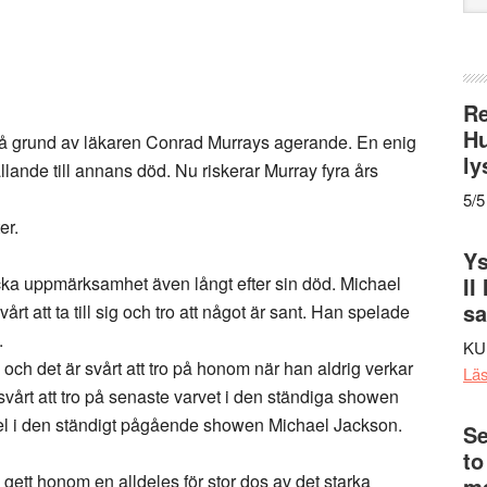
web
Re
Hu
å grund av läkaren Conrad Murrays agerande. En enig
ly
lande till annans död. Nu riskerar Murray fyra års
5/5
er.
Ys
äcka uppmärksamhet även långt efter sin död. Michael
II
s
rt att ta till sig och tro att något är sant. Han spelade
.
KU
 och det är svårt att tro på honom när han aldrig verkar
Lä
 svårt att tro på senaste varvet i den ständiga showen
 del i den ständigt pågående showen Michael Jackson.
Se
to
n gett honom en alldeles för stor dos av det starka
me