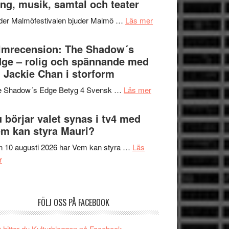
ng, musik, samtal och teater
att
Meidal
tänka
om
der Malmöfestivalen bjuder Malmö …
Läs mer
och
på
Malmöfestivalen
Roland
bjuder
lmrecension: The Shadow´s
Pöntinen
in
ge – rolig och spännande med
avslutar
till
 Jackie Chan i storform
Scensommar
sång,
på
om
e Shadow´s Edge Betyg 4 Svensk …
Läs mer
musik,
Artipelag
Filmrecension:
samtal
The
 börjar valet synas i tv4 med
och
Shadow
m kan styra Mauri?
teater
´s
 10 augusti 2026 har Vem kan styra …
Läs
Edge
om
r
–
Nu
rolig
börjar
och
valet
spännande
FÖLJ OSS PÅ FACEBOOK
synas
med
i
en
 hittar du Kulturbloggen på Facebook.