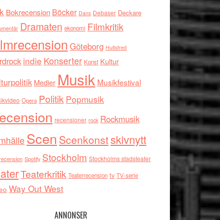
k
Böcker
Bokrecension
Deckare
Debaser
Dans
Dramaten
Filmkritik
umentär
ekonomi
ilmrecension
Göteborg
Hultsfred
indie
Konserter
rdrock
Kultur
Konst
Musik
turpolitik
Musikfestival
Medier
Politik
Popmusik
ikvideo
Opera
ecension
Rockmusik
recensioner
rock
Scen
skivnytt
Scenkonst
mhälle
Stockholm
Stockholms stadsteater
recension
Spotify
ater
Teaterkritik
tv
Teaterrecension
TV-serie
Way Out West
eo
ANNONSER