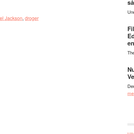
så
Un
el Jackson
,
droger
Fi
Ed
en
Th
Nu
Ve
Den
me
Här