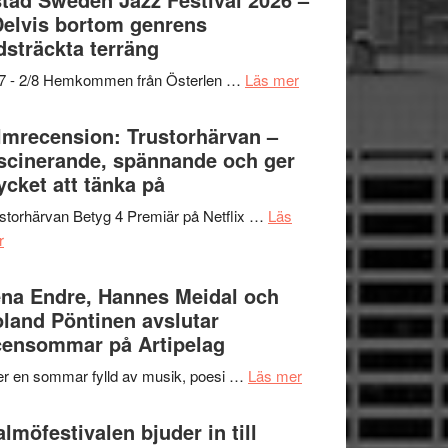
och
grönaste
Delvis bortom genrens
Dana
gräset
dsträckta terräng
Scully
–
om
/7 - 2/8 Hemkommen från Österlen …
Läs mer
en
Ystad
humoristisk
Sweden
lmrecension: Trustorhärvan –
och
Jazz
scinerande, spännande och ger
hjärtevarm
Festival
cket att tänka på
lättsam
2026
kompott
storhärvan Betyg 4 Premiär på Netflix …
Läs
–
om
r
I
Filmrecension:
Delvis
Trustorhärvan
na Endre, Hannes Meidal och
bortom
–
land Pöntinen avslutar
genrens
fascinerande,
ensommar på Artipelag
vidsträckta
spännande
terräng
om
er en sommar fylld av musik, poesi …
Läs mer
och
Lena
ger
Endre,
lmöfestivalen bjuder in till
mycket
Hannes