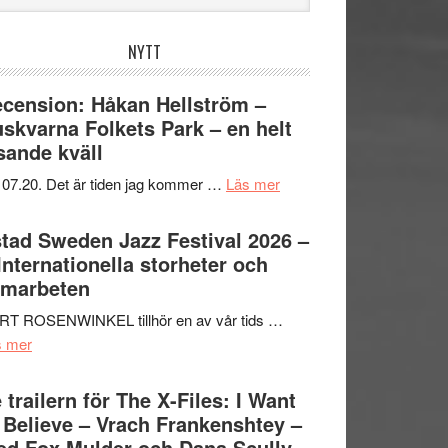
bplatsen
NYTT
cension: Håkan Hellström –
skvarna Folkets Park – en helt
sande kväll
om
 07.20. Det är tiden jag kommer …
Läs mer
Recension:
Håkan
tad Sweden Jazz Festival 2026 –
Hellström
 Internationella storheter och
–
amarbeten
Huskvarna
RT ROSENWINKEL tillhör en av vår tids …
Folkets
om
s mer
Park
Ystad
–
Sweden
 trailern för The X-Files: I Want
en
Jazz
 Believe – Vrach Frankenshtey –
helt
Festival
d Fox Mulder och Dana Scully
lysande