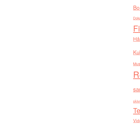
Bo
Dok
F
Hå
Kul
Mus
R
sa
skiv
Te
Vid