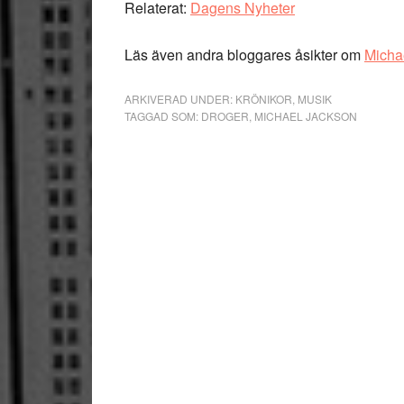
Relaterat:
Dagens Nyheter
Läs även andra bloggares åsikter om
Micha
ARKIVERAD UNDER:
KRÖNIKOR
,
MUSIK
TAGGAD SOM:
DROGER
,
MICHAEL JACKSON