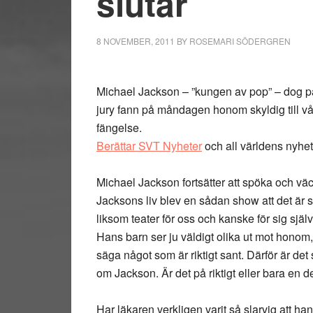
slutar
8 NOVEMBER, 2011
BY
ROSEMARI SÖDERGREN
Michael Jackson – ”kungen av pop” – dog p
jury fann på måndagen honom skyldig till vål
fängelse.
Berättar SVT Nyheter
och all världens nyhet
Michael Jackson fortsätter att spöka och v
Jacksons liv blev en sådan show att det är svå
liksom teater för oss och kanske för sig själv
Hans barn ser ju väldigt olika ut mot honom,
säga något som är riktigt sant. Därför är det
om Jackson. Är det på riktigt eller bara en
Har läkaren verkligen varit så slarvig att ha