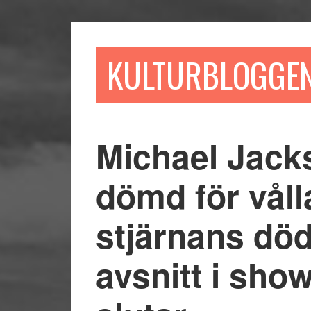
Hoppa
Hoppa
Hoppa
till
till
till
huvudinnehåll
det
sidfot
KULTURBLOGGE
primära
sidofältet
Michael Jack
dömd för vålla
stjärnans död
avsnitt i sho