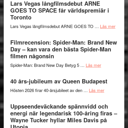
av
Lars Vegas långfilmsdebut ARNE
Vem
Chan
tv-
GOES TO SPACE får världspremiär i
kan
i
serie:
Toronto
styra
storform
Svärtan
Mauri?
om
Lars Vegas långfilmsdebut ARNE GOES TO …
Läs mer
–
Lars
välgjort
Vegas
Filmrecension: Spider-Man: Brand New
om
långfi
Day – kan vara den bästa Spider-Man
människans
ARNE
filmen någonsin
mörker
GOES
med
om
Spider-Man: Brand New Day Betyg 5 …
Läs mer
TO
imponerande
Filmrecension
SPAC
unga
Spider-
40 års-jubileum av Queen Budapest
får
skådespelar
Man:
världs
om
Hösten 2026 firar 40-årsjubileet av den …
Läs mer
Brand
i
40
New
Toront
års-
Uppseendeväckande spännvidd och
Day
jubileum
energi när legendarisk 100-åring firas –
–
av
Wayne Tucker hyllar Miles Davis på
kan
Queen
Utopia
vara