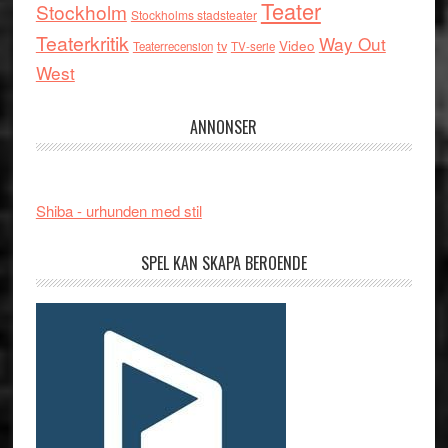
Teater
Stockholm
Stockholms stadsteater
Teaterkritik
Way Out
tv
Video
Teaterrecension
TV-serie
West
ANNONSER
Shiba - urhunden med stil
SPEL KAN SKAPA BEROENDE