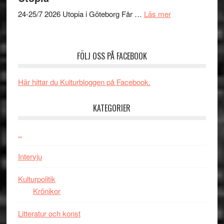
Budapest
den
om
24-25/7 2026 Utopia i Göteborg Får …
Läs mer
bästa
Uppseendeväck
Spider-
spännvidd
Man
och
FÖLJ OSS PÅ FACEBOOK
filmen
energi
någonsin
när
Här hittar du Kulturbloggen på Facebook.
legendarisk
100-
KATEGORIER
åring
firas
–
..
Wayne
Intervju
Tucker
hyllar
Kulturpolitik
Miles
Krönikor
Davis
på
Litteratur och konst
Utopia