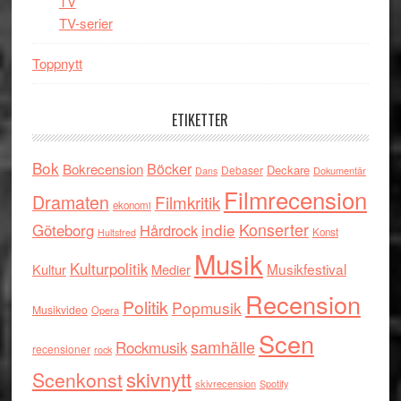
TV
TV-serier
Toppnytt
ETIKETTER
Bok
Böcker
Bokrecension
Deckare
Debaser
Dokumentär
Dans
Filmrecension
Dramaten
Filmkritik
ekonomi
indie
Konserter
Göteborg
Hårdrock
Konst
Hultsfred
Musik
Kulturpolitik
Musikfestival
Kultur
Medier
Recension
Politik
Popmusik
Musikvideo
Opera
Scen
samhälle
Rockmusik
recensioner
rock
skivnytt
Scenkonst
skivrecension
Spotify