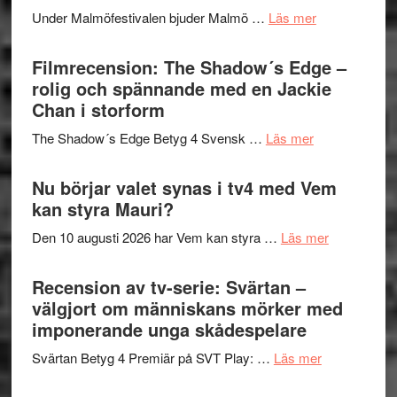
Meidal
tänka
om
Under Malmöfestivalen bjuder Malmö …
Läs mer
och
på
Malmöfestiva
Roland
bjuder
Filmrecension: The Shadow´s Edge –
Pöntinen
in
rolig och spännande med en Jackie
avslutar
till
Chan i storform
Scensommar
sång,
på
om
The Shadow´s Edge Betyg 4 Svensk …
Läs mer
musik,
Artipelag
Filmrecension
samtal
The
Nu börjar valet synas i tv4 med Vem
och
Shadow
kan styra Mauri?
teater
´s
om
Den 10 augusti 2026 har Vem kan styra …
Läs mer
Edge
Nu
–
börjar
Recension av tv-serie: Svärtan –
rolig
valet
välgjort om människans mörker med
och
synas
imponerande unga skådespelare
spännande
i
med
om
Svärtan Betyg 4 Premiär på SVT Play: …
Läs mer
tv4
en
Recension
med
Jackie