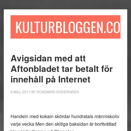
Hoppa
Hoppa
Hoppa
till
till
till
huvudinnehåll
det
sidfot
KULTURBLOGGEN.COM
primära
sidofältet
Avigsidan med att
Aftonbladet tar betalt för
innehåll på Internet
9 MAJ, 2011
BY
ROSEMARI SÖDERGREN
Handeln med kokain skördar hundratals människoliv
varje vecka Men den skitiga baksidan är borttvättad