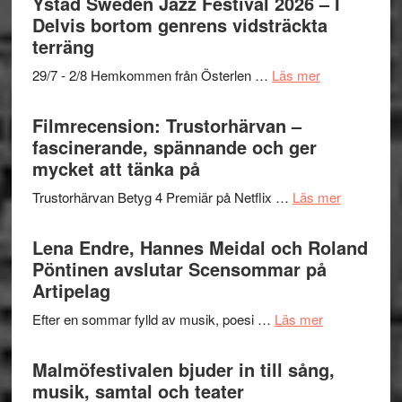
Ystad Sweden Jazz Festival 2026 – I
grönaste
Delvis bortom genrens vidsträckta
gräset
terräng
–
om
29/7 - 2/8 Hemkommen från Österlen …
Läs mer
en
Ystad
humoristisk
Sweden
Filmrecension: Trustorhärvan –
och
Jazz
fascinerande, spännande och ger
hjärtevarm
Festival
mycket att tänka på
lättsam
2026
kompott
om
Trustorhärvan Betyg 4 Premiär på Netflix …
Läs mer
–
Filmrecens
I
Trustorhä
Lena Endre, Hannes Meidal och Roland
Delvis
–
Pöntinen avslutar Scensommar på
bortom
fascineran
Artipelag
genrens
spännand
vidsträckta
om
Efter en sommar fylld av musik, poesi …
Läs mer
och
terräng
Lena
ger
Endre,
Malmöfestivalen bjuder in till sång,
mycket
Hannes
musik, samtal och teater
att