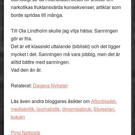
narkotikas fruktansvärda konsekvenser, artiklar som
borde spridas till många.
Till Ola Lindholm skulle jag vilja hälsa: Sanningen
gör er fria.
Det är ett klassiskt uttalande (bibliskt) och det ligger
mycket i det. Sanningen må vara jobbig, men det är
alltid bättre med sanningen.
Vad den än är.
Relaterat:
Dagens Nyheter
Läs även andra bloggares åsikter om
Aftonbladet
,
mediekritik
,
journalistik
,
drogmissbruk
,
Stureplan
,
kokain
Ping Netroots