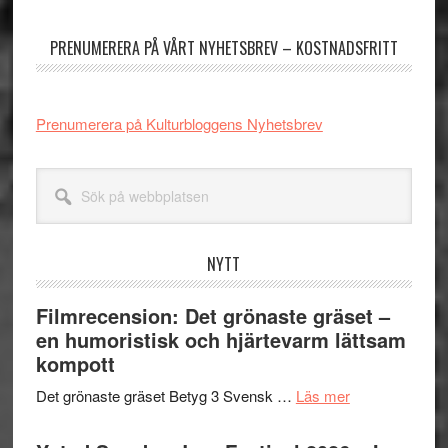
sidofält
PRENUMERERA PÅ VÅRT NYHETSBREV – KOSTNADSFRITT
Prenumerera på Kulturbloggens Nyhetsbrev
Sök
på
webbplatsen
NYTT
Filmrecension: Det grönaste gräset –
en humoristisk och hjärtevarm lättsam
kompott
om
Det grönaste gräset Betyg 3 Svensk …
Läs mer
Filmrecension:
Det