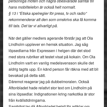
personliga möten och några obesvarade samtal till
hans mobiltelefon är också helt normalt.
§ 13 i ”Etiska spelregler för press, tv och radio”
rekommenderar att den som omskrivs ska få komma
till tals. Det tar vi allvarligt på.
När det gäller mediers agerande förstår jag att Ola
Lindholm upplever en hemsk situation. Jag såg
löpsedlarna från Expressen i helgen där det stod
med stora rubriker att testet visat på kokain. Om Ola
Lindholm varit en vanlig medelsvensson skulle det
aldrig tagits upp. En känd person får räkna med att bli
bevakad på detta sätt.
Däremot reagerar jag på dubbelmoralen. Också
Aftonbladet hade relativt stor text om Lindholm på
sina löpsedlar. Indignationen kring narkotika är stor
från kvällstidningarna.
Samtidigt tar då Aftonbladet betalt för artiklar om