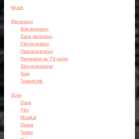
Musik
Recension
Bokrecension
Dans recension
Filmrecension
Operarecension
Recension av TV-serier
Skivrecensioner
Spel
Teaterkritik
Scen
Dans
Film
Musikal
Opera
Teater