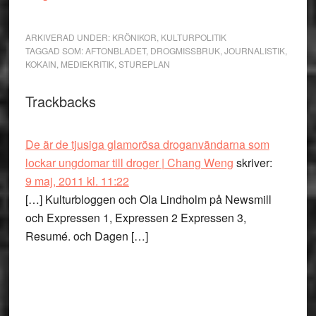
ARKIVERAD UNDER:
KRÖNIKOR
,
KULTURPOLITIK
TAGGAD SOM:
AFTONBLADET
,
DROGMISSBRUK
,
JOURNALISTIK
,
KOKAIN
,
MEDIEKRITIK
,
STUREPLAN
Läsarkommentarer
Trackbacks
De är de tjusiga glamorösa droganvändarna som
lockar ungdomar till droger | Chang Weng
skriver:
9 maj, 2011 kl. 11:22
[…] Kulturbloggen och Ola Lindholm på Newsmill
och Expressen 1, Expressen 2 Expressen 3,
Resumé. och Dagen […]
Primärt