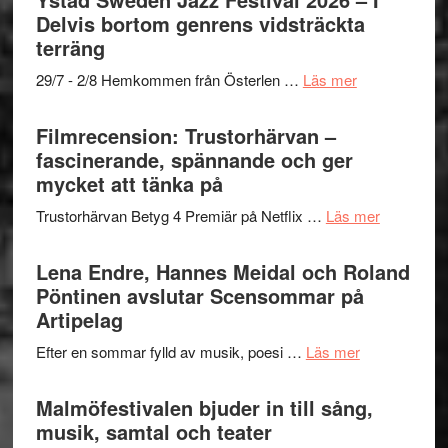
grönaste
Delvis bortom genrens vidsträckta
gräset
terräng
–
om
29/7 - 2/8 Hemkommen från Österlen …
Läs mer
en
Ystad
humoristisk
Sweden
Filmrecension: Trustorhärvan –
och
Jazz
fascinerande, spännande och ger
hjärtevarm
Festival
mycket att tänka på
lättsam
2026
kompott
om
Trustorhärvan Betyg 4 Premiär på Netflix …
Läs mer
–
Filmrecens
I
Trustorhä
Lena Endre, Hannes Meidal och Roland
Delvis
–
Pöntinen avslutar Scensommar på
bortom
fascineran
Artipelag
genrens
spännand
vidsträckta
om
Efter en sommar fylld av musik, poesi …
Läs mer
och
terräng
Lena
ger
Endre,
Malmöfestivalen bjuder in till sång,
mycket
Hannes
musik, samtal och teater
att
Meidal