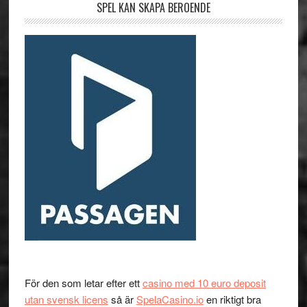
SPEL KAN SKAPA BEROENDE
För den som letar efter ett
casino med 10 euro deposit
utan svensk licens
så är
SpelaCasino.io
en riktigt bra