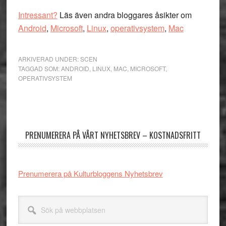
Intressant?
Läs även andra bloggares åsikter om
Android
,
Microsoft
,
Linux
,
operativsystem
,
Mac
ARKIVERAD UNDER:
SCEN
TAGGAD SOM:
ANDROID
,
LINUX
,
MAC
,
MICROSOFT
,
OPERATIVSYSTEM
Primärt
sidofält
PRENUMERERA PÅ VÅRT NYHETSBREV – KOSTNADSFRITT
Prenumerera på Kulturbloggens Nyhetsbrev
Sök
på
webbplatsen