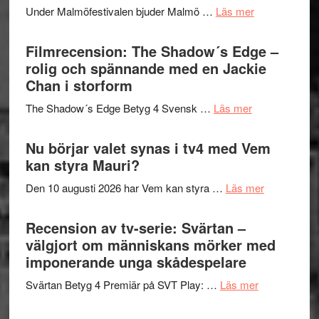
tänka
om
Under Malmöfestivalen bjuder Malmö …
Läs mer
och
på
Malmöfestiva
Roland
bjuder
Filmrecension: The Shadow´s Edge –
Pöntinen
in
rolig och spännande med en Jackie
avslutar
till
Chan i storform
Scensommar
sång,
på
om
The Shadow´s Edge Betyg 4 Svensk …
Läs mer
musik,
Artipelag
Filmrecension
samtal
The
Nu börjar valet synas i tv4 med Vem
och
Shadow
kan styra Mauri?
teater
´s
om
Den 10 augusti 2026 har Vem kan styra …
Läs mer
Edge
Nu
–
börjar
Recension av tv-serie: Svärtan –
rolig
valet
välgjort om människans mörker med
och
synas
imponerande unga skådespelare
spännande
i
med
om
Svärtan Betyg 4 Premiär på SVT Play: …
Läs mer
tv4
en
Recension
med
Jackie
av