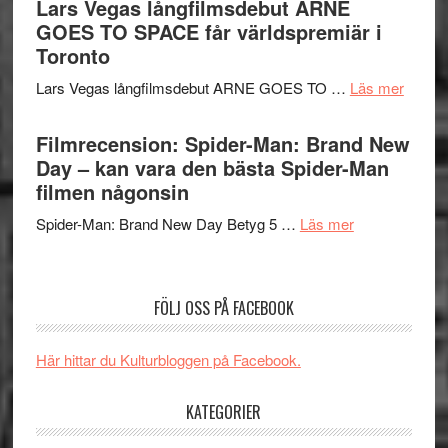
Lars Vegas långfilmsdebut ARNE
Vem
Chan
tv-
GOES TO SPACE får världspremiär i
kan
i
serie:
Toronto
styra
storform
Svärtan
Mauri?
om
Lars Vegas långfilmsdebut ARNE GOES TO …
Läs mer
–
Lars
välgjort
Vegas
Filmrecension: Spider-Man: Brand New
om
långfi
Day – kan vara den bästa Spider-Man
människans
ARNE
filmen någonsin
mörker
GOES
med
om
Spider-Man: Brand New Day Betyg 5 …
Läs mer
TO
imponerande
Filmrecension
SPAC
unga
Spider-
får
skådespelar
Man:
världs
FÖLJ OSS PÅ FACEBOOK
Brand
i
New
Toront
Här hittar du Kulturbloggen på Facebook.
Day
–
KATEGORIER
kan
vara