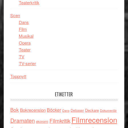
Teaterkritik
Scen
Dans
Film
Musikal
Opera
Teater
TV
TV-serier
Toppnytt
ETIKETTER
Bok
Böcker
Bokrecension
Deckare
Debaser
Dokumentär
Dans
Filmrecension
Dramaten
Filmkritik
ekonomi