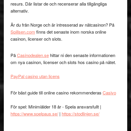
resurs. Där listar de och recenserar alla tillgängliga
alternativ.
Är du från Norge och är intresserad av nätcasinon? På
Spillsen.com
finns det senaste inom norska online
casinon, licenser och slots.
På
Casinodealen.se
hittar ni den senaste informationen
om nya casinon, licenser och slots hos casino på nätet.
PayPal casino utan licens
För bäst guide till online casino rekommenderas
Casivo
För spel: Minimiålder 18 år - Spela ansvarsfullt |
https://www.spelpaus.se/
|
https://stodlinjen.se/