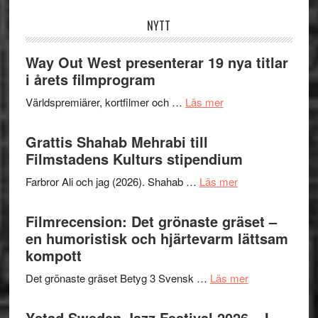
NYTT
Way Out West presenterar 19 nya titlar
i årets filmprogram
om
Världspremiärer, kortfilmer och …
Läs mer
Way
Out
Grattis Shahab Mehrabi till
West
Filmstadens Kulturs stipendium
presenterar
om
Farbror Ali och jag (2026). Shahab …
Läs mer
19
Grattis
nya
Shahab
Filmrecension: Det grönaste gräset –
titlar
Mehrabi
en humoristisk och hjärtevarm lättsam
i
till
kompott
årets
Filmstadens
filmprogram
om
Det grönaste gräset Betyg 3 Svensk …
Läs mer
Kulturs
Filmrecension:
stipendium
Det
Ystad Sweden Jazz Festival 2026 – I