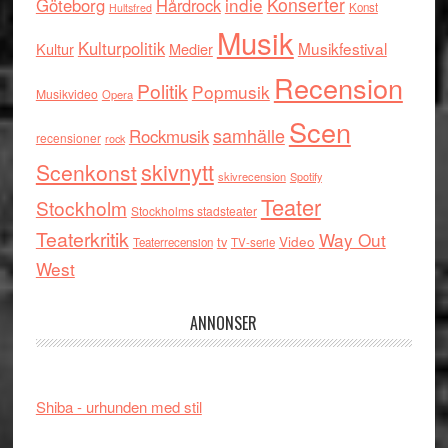
indie
Konserter
Göteborg
Hårdrock
Konst
Hultsfred
Musik
Kulturpolitik
Musikfestival
Kultur
Medier
Recension
Politik
Popmusik
Musikvideo
Opera
Scen
samhälle
Rockmusik
recensioner
rock
skivnytt
Scenkonst
skivrecension
Spotify
Teater
Stockholm
Stockholms stadsteater
Teaterkritik
Way Out
tv
Video
Teaterrecension
TV-serie
West
ANNONSER
Shiba - urhunden med stil