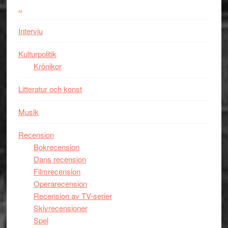
den
..
bästa
Intervju
Spider-
Man
Kulturpolitik
filmen
Krönikor
någonsin
Litteratur och konst
Musik
Recension
Bokrecension
Dans recension
Filmrecension
Operarecension
Recension av TV-serier
Skivrecensioner
Spel