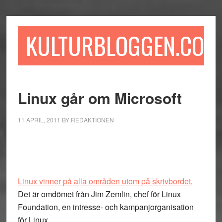
Hoppa
Hoppa
Hoppa
till
till
till
huvudinnehåll
det
sidfot
KULTURBLOGGEN.COM
primära
sidofältet
Linux går om Microsoft
11 APRIL, 2011
BY
REDAKTIONEN
Linux vinner på alla områden utom på skrivbordet
.
Det är omdömet från Jim Zemlin, chef för Linux
Foundation, en intresse- och kampanjorganisation
för Linux.