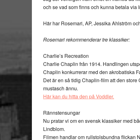
och se vad som finns och kunna betala via Inte
Här har Rosemari, AP, Jessika Ahlström och
Rosemari rekommenderar tre klassiker:
Charlie’s Recreation
Charlie Chaplin från 1914. Handlingen utspe
Chaplin konkurrerar med den akrobatiska Fa
Det är en så tidig Chaplin-film att den store
mustasch ännu.
Här kan du hitta den på Voddler.
Rännstensungar
Nu pratar vi om en svensk klassiker med bå
Lindblom.
Filmen handlar om rullstolsbundna flickan 