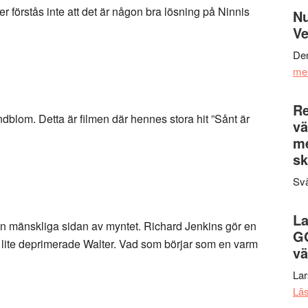
förstås inte att det är någon bra lösning på Ninnis
Nu
Ve
Den
me
Re
dblom. Detta är filmen där hennes stora hit ”Sånt är
vä
m
sk
Svä
La
en mänskliga sidan av myntet. Richard Jenkins gör en
G
lite deprimerade Walter. Vad som börjar som en varm
vä
La
Lä