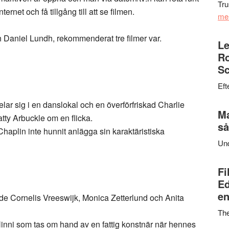
Tru
rnet och få tillgång till att se filmen.
me
 Daniel Lundh, rekommenderat tre filmer var.
Le
Ro
Sc
Eft
lar sig i en danslokal och en överförfriskad Charlie
Ma
tty Arbuckle om en flicka.
så
 Chaplin inte hunnit anlägga sin karaktäristiska
Un
Fi
Ed
en
de Cornelis Vreeswijk, Monica Zetterlund och Anita
Th
Ninni som tas om hand av en fattig konstnär när hennes