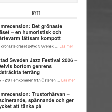
bplatsen
NYTT
lmrecension: Det grönaste
äset – en humoristisk och
ärtevarm lättsam kompott
om
 grönaste gräset Betyg 3 Svensk …
Läs mer
Filmrecension:
Det
tad Sweden Jazz Festival 2026 –
grönaste
Delvis bortom genrens
gräset
dsträckta terräng
–
om
/7 - 2/8 Hemkommen från Österlen …
Läs mer
en
Ystad
humoristisk
Sweden
lmrecension: Trustorhärvan –
och
Jazz
scinerande, spännande och ger
hjärtevarm
Festival
cket att tänka på
lättsam
2026
kompott