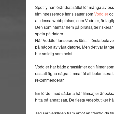
Spotify har förändrat sättet för många av oss
filmintresserade finns sajter som
Voddler
och
att dessa webbplatser, som Voddler, är laglig
Den som hämtar hem på piratsajter riskerar båd
spela på datorn.
När Voddler lanserades först, i första betave
på någon av våra datorer. Men det var länge
hur smidig som helst.
Voddler har både gratisfilmer och filmer som
oss att ägna några timmar åt att botanisera b
rekommenderar.
En fördel med sådana här filmsajter är också a
hitta på annat sätt. De flesta videobutiker hå
Jag ser verkligen fram emot en framtid då fi