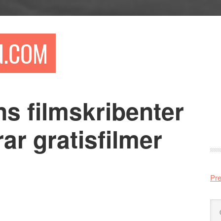
N.COM
s filmskribenter
Pr
si
r gratisfilmer
Pre
Sö
på