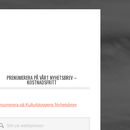
imärt
dofält
PRENUMERERA PÅ VÅRT NYHETSBREV –
KOSTNADSFRITT
numerera på Kulturbloggens Nyhetsbrev
k