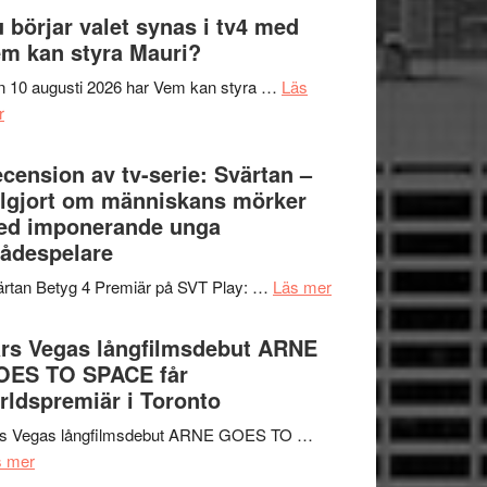
The
 börjar valet synas i tv4 med
och
Shadow
m kan styra Mauri?
teater
´s
 10 augusti 2026 har Vem kan styra …
Läs
Edge
om
r
–
Nu
rolig
börjar
cension av tv-serie: Svärtan –
och
valet
lgjort om människans mörker
spännande
synas
ed imponerande unga
med
i
ådespelare
en
tv4
Jackie
om
rtan Betyg 4 Premiär på SVT Play: …
Läs mer
med
Chan
Recension
Vem
i
av
rs Vegas långfilmsdebut ARNE
kan
storform
tv-
OES TO SPACE får
styra
serie:
rldspremiär i Toronto
Mauri?
Svärtan
rs Vegas långfilmsdebut ARNE GOES TO …
–
om
s mer
välgjort
Lars