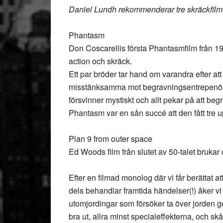
Daniel Lundh rekommenderar tre skräckfilm
Phantasm
Don Coscarellis första Phantasmfilm från 1
action och skräck.
Ett par bröder tar hand om varandra efter att 
misstänksamma mot begravningsentrepenören,
försvinner mystiskt och allt pekar på att b
Phantasm var en sån succé att den fått tre upp
Plan 9 from outer space
Ed Woods film från slutet av 50-talet brukar
Efter en filmad monolog där vi får berättat 
dels behandlar framtida händelser(!) åker vi k
utomjordingar som försöker ta över jorden ge
bra ut, allra minst specialeffekterna, och s