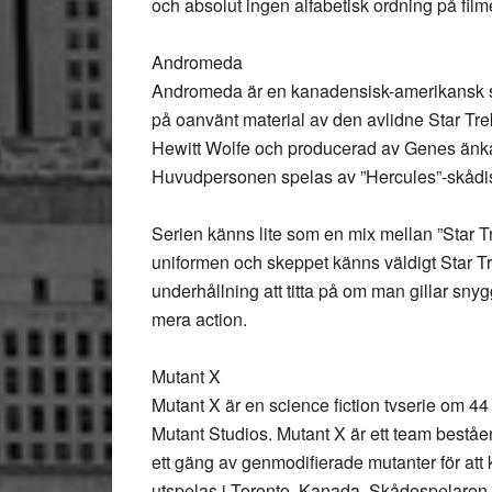
och absolut ingen alfabetisk ordning på fil
Andromeda
Andromeda är en kanadensisk-amerikansk sc
på oanvänt material av den avlidne Star T
Hewitt Wolfe och producerad av Genes änk
Huvudpersonen spelas av ”Hercules”-skådi
Serien känns lite som en mix mellan ”Star T
uniformen och skeppet känns väldigt Star Tr
underhållning att titta på om man gillar s
mera action.
Mutant X
Mutant X är en science fiction tvserie om 4
Mutant Studios. Mutant X är ett team bestå
ett gäng av genmodifierade mutanter för at
utspelas i Toronto, Kanada. Skådespelaren