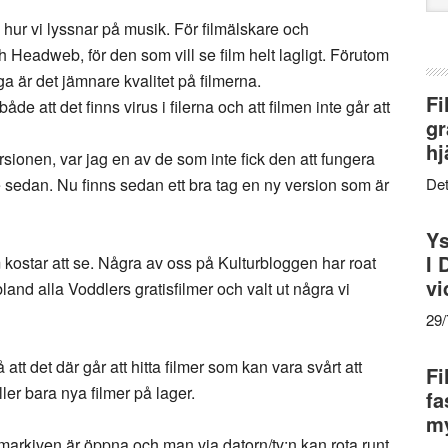
web
 hur vi lyssnar på musik. För filmälskare och
 Headweb, för den som vill se film helt lagligt. Förutom
a är det jämnare kvalitet på filmerna.
Fi
e att det finns virus i filerna och att filmen inte går att
gr
hj
rsionen, var jag en av de som inte fick den att fungera
 sedan. Nu finns sedan ett bra tag en ny version som är
Det
Ys
I 
 kostar att se. Några av oss på Kulturbloggen har roat
vi
land alla Voddlers gratisfilmer och valt ut några vi
29
tt det där går att hitta filmer som kan vara svårt att
Fi
ller bara nya filmer på lager.
fa
my
lmarkiven är öppna och man via datorn/tv:n kan rota runt