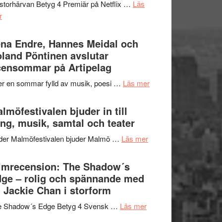
storhärvan Betyg 4 Premiär på Netflix …
Läs
–
om
r
I
Filmrecension:
Delvis
Trustorhärvan
na Endre, Hannes Meidal och
bortom
–
land Pöntinen avslutar
genrens
fascinerande,
ensommar på Artipelag
vidsträckta
spännande
terräng
om
er en sommar fylld av musik, poesi …
Läs mer
och
Lena
ger
Endre,
lmöfestivalen bjuder in till
mycket
Hannes
ng, musik, samtal och teater
att
Meidal
tänka
om
der Malmöfestivalen bjuder Malmö …
Läs mer
och
på
Malmöfestivalen
Roland
bjuder
lmrecension: The Shadow´s
Pöntinen
in
ge – rolig och spännande med
avslutar
till
 Jackie Chan i storform
Scensommar
sång,
på
om
e Shadow´s Edge Betyg 4 Svensk …
Läs mer
musik,
Artipelag
Filmrecension:
samtal