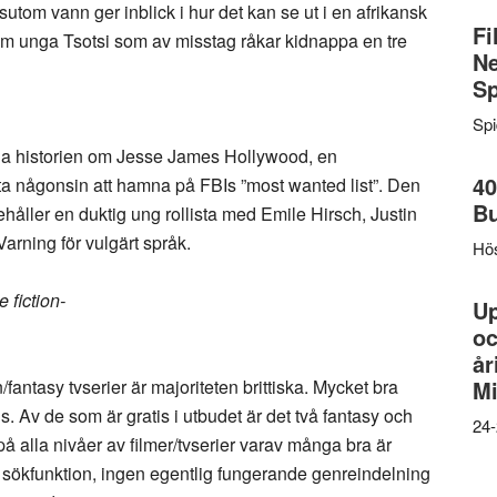
tom vann ger inblick i hur det kan se ut i en afrikansk
Fi
m unga Tsotsi som av misstag råkar kidnappa en tre
Ne
Sp
Sp
iga historien om Jesse James Hollywood, en
40
a någonsin att hamna på FBIs ”most wanted list”. Den
B
håller en duktig ung rollista med Emile Hirsch, Justin
arning för vulgärt språk.
Hös
 fiction-
U
oc
år
/fantasy tvserier är majoriteten brittiska. Mycket bra
Mi
. Av de som är gratis i utbudet är det två fantasy och
24-
d på alla nivåer av filmer/tvserier varav många bra är
e sökfunktion, ingen egentlig fungerande genreindelning