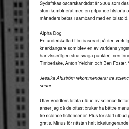
Sydafrikas oscarskandidat år 2006 som dessu
slum kombinerat med en gripande historia o
månaders bebis i samband med en bilstöld.
Alpha Dog
En underskattad film baserad på den verkl
knarklangare som blev en av världens yngst
har visserligen sina svaga punkter, men inne
Timberlake, Anton Yelchin och Ben Foster. V
Jessika Ahlström rekommenderar tre science
serier:
Utav Voddlers totala utbud av science fiction
anser jag då de oftast brukar ha bättre manus
tre science fictionserier. Plus för stort utbu
gratis. Minus för nästan helt ickefungerand