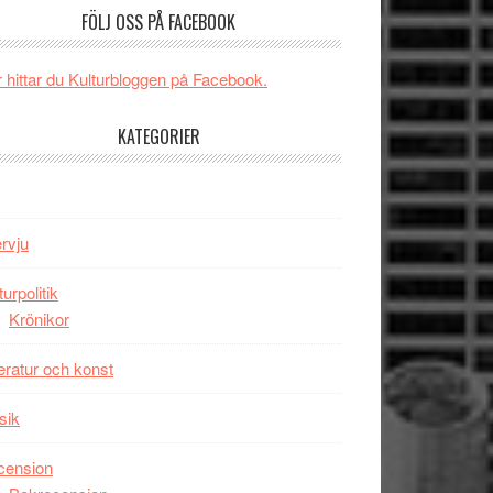
och
FÖLJ OSS PÅ FACEBOOK
någonsin
energi
när
 hittar du Kulturbloggen på Facebook.
legendarisk
100-
KATEGORIER
åring
firas
–
Wayne
ervju
Tucker
hyllar
turpolitik
Miles
Krönikor
Davis
på
teratur och konst
Utopia
sik
cension