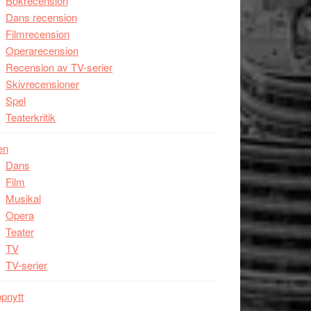
Bokrecension
Dans recension
Filmrecension
Operarecension
Recension av TV-serier
Skivrecensioner
Spel
Teaterkritik
en
Dans
Film
Musikal
Opera
Teater
TV
TV-serier
pnytt