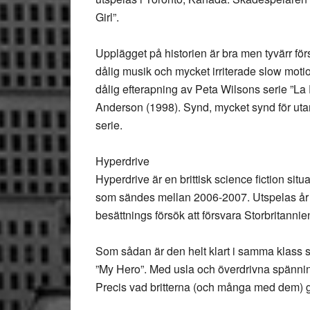
Girl”.
Upplägget på historien är bra men tyvärr för
dålig musik och mycket irriterade slow motion
dålig efterapning av Peta Wilsons serie ”La
Anderson (1998). Synd, mycket synd för utan
serie.
Hyperdrive
Hyperdrive är en brittisk science fiction s
som sändes mellan 2006-2007. Utspelas 
besättnings försök att försvara Storbritannie
Som sådan är den helt klart i samma klass
”My Hero”. Med usla och överdrivna spänni
Precis vad britterna (och många med dem) gilla