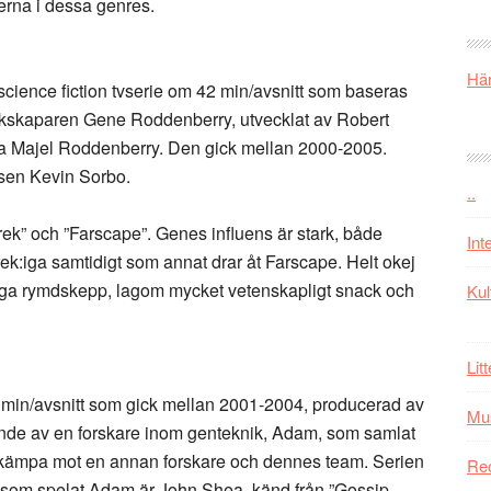
merna i dessa genres.
Här
ience fiction tvserie om 42 min/avsnitt som baseras
rekskaparen Gene Roddenberry, utvecklat av Robert
a Majel Roddenberry. Den gick mellan 2000-2005.
sen Kevin Sorbo.
..
rek” och ”Farscape”. Genes influens är stark, både
Int
ek:iga samtidigt som annat drar åt Farscape. Helt okej
nygga rymdskepp, lagom mycket vetenskapligt snack och
Kul
Lit
4 min/avsnitt som gick mellan 2001-2004, producerad av
Mu
ende av en forskare inom genteknik, Adam, som samlat
t kämpa mot en annan forskare och dennes team. Serien
Re
 som spelat Adam är John Shea, känd från ”Gossip