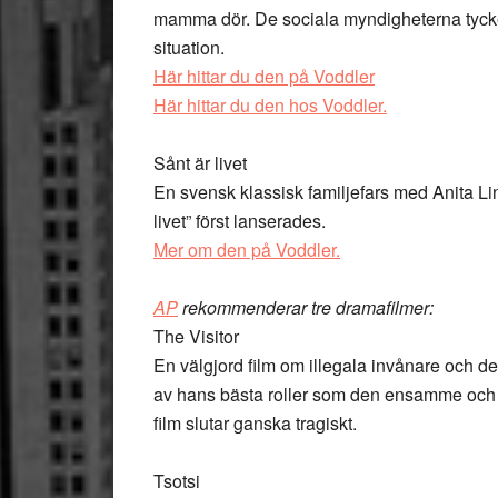
mamma dör. De sociala myndigheterna tycker 
situation.
Här hittar du den på Voddler
Här hittar du den hos Voddler.
Sånt är livet
En svensk klassisk familjefars med Anita Lin
livet” först lanserades.
Mer om den på Voddler.
AP
rekommenderar tre dramafilmer:
The Visitor
En välgjord film om illegala invånare och d
av hans bästa roller som den ensamme och 
film slutar ganska tragiskt.
Tsotsi