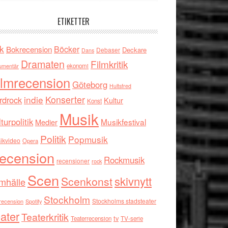
ETIKETTER
k
Böcker
Bokrecension
Deckare
Debaser
Dans
Dramaten
Filmkritik
umentär
ekonomi
ilmrecension
Göteborg
Hultsfred
indie
Konserter
rdrock
Kultur
Konst
Musik
turpolitik
Musikfestival
Medier
Politik
Popmusik
ikvideo
Opera
ecension
Rockmusik
recensioner
rock
Scen
skivnytt
Scenkonst
mhälle
Stockholm
Stockholms stadsteater
recension
Spotify
ater
Teaterkritik
tv
Teaterrecension
TV-serie