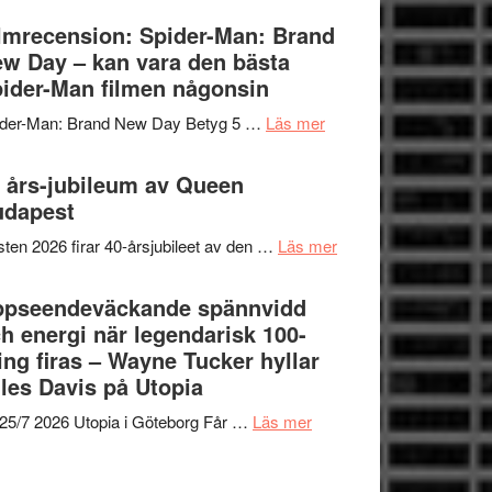
om
Vegas
lmrecension: Spider-Man: Brand
människans
långfilmsdebut
w Day – kan vara den bästa
mörker
ARNE
ider-Man filmen någonsin
med
GOES
imponerande
om
ider-Man: Brand New Day Betyg 5 …
Läs mer
TO
unga
Filmrecension:
SPACE
skådespelare
Spider-
 års-jubileum av Queen
får
Man:
udapest
världspremiär
Brand
i
om
ten 2026 firar 40-årsjubileet av den …
Läs mer
New
Toronto
40
Day
års-
ppseendeväckande spännvidd
–
jubileum
h energi när legendarisk 100-
kan
av
ing firas – Wayne Tucker hyllar
vara
Queen
les Davis på Utopia
den
Budapest
bästa
om
25/7 2026 Utopia i Göteborg Får …
Läs mer
Spider-
Uppseendeväckande
Man
spännvidd
filmen