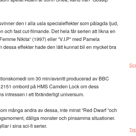
svinner den i alla usla specialeffekter som pålagda ljud,
 och fast cut-filmande. Det hela får serien att likna en
 Femme Nikita” (1997) eller ”V.I.P” med Pamela
 dessa effekter hade den lätt kunnat bli en mycket bra
Sc
ituationskomedi om 30 min/avsnitt producerad av BBC
år 2151 ombord på HMS Camden Lock om dess
ns intressen i ett föränderligt universum.
 som många andra av dessa, inte minst ”Red Dwarf ”och
ngsmoment, dåliga monster och pinsamma situationer.
r i sina sci-fi serier.
Top