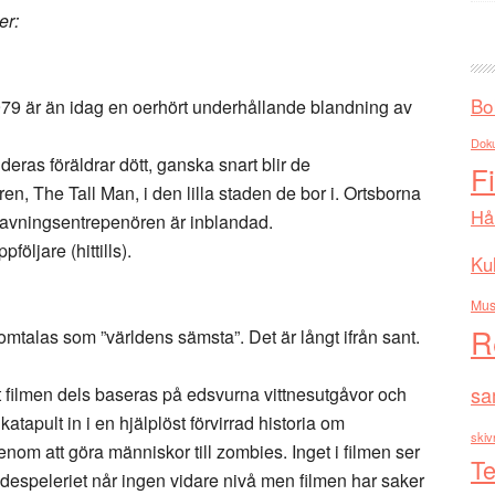
er:
Bo
979 är än idag en oerhört underhållande blandning av
Dok
deras föräldrar dött, ganska snart blir de
F
 The Tall Man, i den lilla staden de bor i. Ortsborna
Hå
egravningsentrepenören är inblandad.
följare (hittills).
Kul
Mus
R
 omtalas som ”världens sämsta”. Det är långt ifrån sant.
sa
att filmen dels baseras på edsvurna vittnesutgåvor och
atapult in i en hjälplöst förvirrad historia om
skiv
nom att göra människor till zombies. Inget i filmen ser
Te
kådespeleriet når ingen vidare nivå men filmen har saker