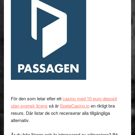
För den som letar efter ett
casino med 10 euro deposit
utan svensk licens
så är
SpelaCasino.io
en riktigt bra
resurs. Där listar de och recenserar alla tillgängliga
alternativ.
Är du från Norge och är intresserad av nätcasinon? På