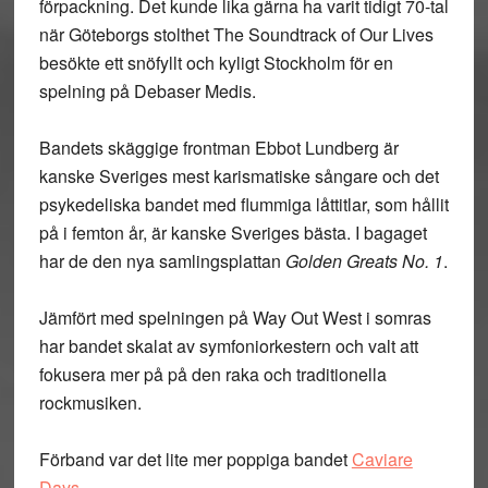
förpackning. Det kunde lika gärna ha varit tidigt 70-tal
när Göteborgs stolthet The Soundtrack of Our Lives
besökte ett snöfyllt och kyligt Stockholm för en
spelning på Debaser Medis.
Bandets skäggige frontman Ebbot Lundberg är
kanske Sveriges mest karismatiske sångare och det
psykedeliska bandet med flummiga låttitlar, som hållit
på i femton år, är kanske Sveriges bästa. I bagaget
har de den nya samlingsplattan
Golden Greats No. 1
.
Jämfört med spelningen på Way Out West i somras
har bandet skalat av symfoniorkestern och valt att
fokusera mer på på den raka och traditionella
rockmusiken.
Förband var det lite mer poppiga bandet
Caviare
Days
.