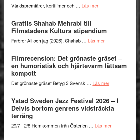
The
och
om
Världspremiärer, kortfilmer och …
Läs mer
X-
samarb
Way
Files:
Out
Grattis Shahab Mehrabi till
I
West
Filmstadens Kulturs stipendium
Want
presenterar
to
om
Farbror Ali och jag (2026). Shahab …
Läs mer
19
Believe
Grattis
nya
–
Shahab
Filmrecension: Det grönaste gräset –
titlar
Vrach
Mehrabi
en humoristisk och hjärtevarm lättsam
i
Frankenshtey
till
kompott
årets
–
Filmstadens
filmprogram
med
om
Det grönaste gräset Betyg 3 Svensk …
Läs mer
Kulturs
Fox
Filmrecension:
stipendium
Mulder
Det
Ystad Sweden Jazz Festival 2026 – I
och
grönaste
Delvis bortom genrens vidsträckta
Dana
gräset
terräng
Scully
–
om
29/7 - 2/8 Hemkommen från Österlen …
Läs mer
en
Ystad
humoristisk