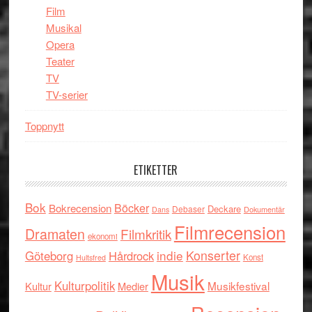
Film
Musikal
Opera
Teater
TV
TV-serier
Toppnytt
ETIKETTER
Bok
Böcker
Bokrecension
Deckare
Debaser
Dokumentär
Dans
Filmrecension
Dramaten
Filmkritik
ekonomi
indie
Konserter
Göteborg
Hårdrock
Konst
Hultsfred
Musik
Kulturpolitik
Musikfestival
Kultur
Medier