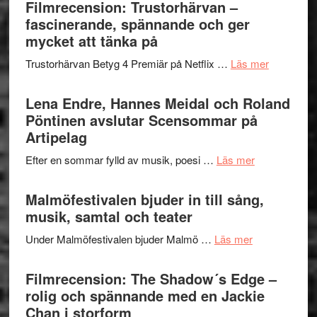
Sweden
Filmrecension: Trustorhärvan –
och
Jazz
fascinerande, spännande och ger
hjärtevarm
Festival
mycket att tänka på
lättsam
2026
kompott
om
Trustorhärvan Betyg 4 Premiär på Netflix …
Läs mer
–
Filmrecens
I
Trustorhä
Lena Endre, Hannes Meidal och Roland
Delvis
–
Pöntinen avslutar Scensommar på
bortom
fascineran
Artipelag
genrens
spännand
vidsträckta
om
Efter en sommar fylld av musik, poesi …
Läs mer
och
terräng
Lena
ger
Endre,
Malmöfestivalen bjuder in till sång,
mycket
Hannes
musik, samtal och teater
att
Meidal
tänka
om
Under Malmöfestivalen bjuder Malmö …
Läs mer
och
på
Malmöfestiva
Roland
bjuder
Filmrecension: The Shadow´s Edge –
Pöntinen
in
rolig och spännande med en Jackie
avslutar
till
Chan i storform
Scensommar