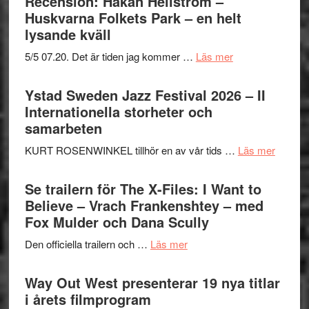
Recension: Håkan Hellström –
Huskvarna Folkets Park – en helt
lysande kväll
om
5/5 07.20. Det är tiden jag kommer …
Läs mer
Recension:
Håkan
Ystad Sweden Jazz Festival 2026 – II
Hellström
Internationella storheter och
–
samarbeten
Huskvarna
om
KURT ROSENWINKEL tillhör en av vår tids …
Läs mer
Folkets
Ystad
Park
Swede
Se trailern för The X-Files: I Want to
–
Jazz
Believe – Vrach Frankenshtey – med
en
Festiva
Fox Mulder och Dana Scully
helt
2026
lysande
om
Den officiella trailern och …
Läs mer
–
kväll
Se
II
trailern
Way Out West presenterar 19 nya titlar
Internat
för
i årets filmprogram
storhet