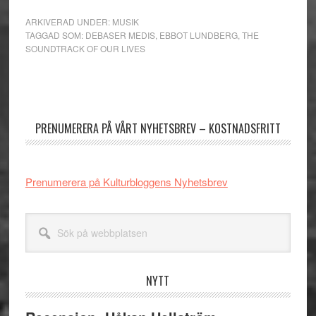
ARKIVERAD UNDER:
MUSIK
TAGGAD SOM:
DEBASER MEDIS
,
EBBOT LUNDBERG
,
THE
SOUNDTRACK OF OUR LIVES
Primärt
sidofält
PRENUMERERA PÅ VÅRT NYHETSBREV – KOSTNADSFRITT
Prenumerera på Kulturbloggens Nyhetsbrev
Sök
på
webbplatsen
NYTT