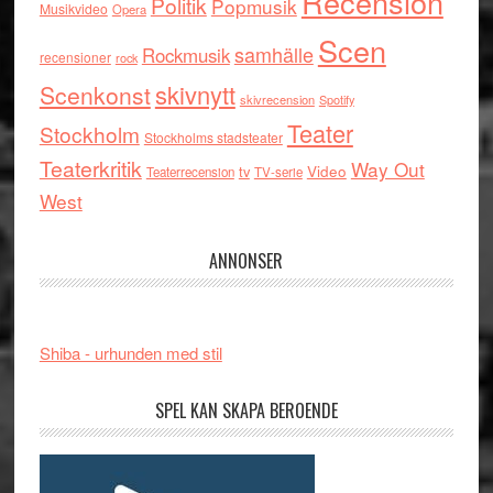
Recension
Politik
Popmusik
Musikvideo
Opera
Scen
samhälle
Rockmusik
recensioner
rock
skivnytt
Scenkonst
skivrecension
Spotify
Teater
Stockholm
Stockholms stadsteater
Teaterkritik
Way Out
tv
Video
Teaterrecension
TV-serie
West
ANNONSER
Shiba - urhunden med stil
SPEL KAN SKAPA BEROENDE