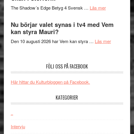
sång,
på
om
The Shadow´s Edge Betyg 4 Svensk …
Läs mer
musik,
Artipelag
Filmrecension
samtal
The
Nu börjar valet synas i tv4 med Vem
och
Shadow
kan styra Mauri?
teater
´s
om
Den 10 augusti 2026 har Vem kan styra …
Läs mer
Edge
Nu
–
börjar
rolig
valet
och
FÖLJ OSS PÅ FACEBOOK
synas
spännande
i
med
Här hittar du Kulturbloggen på Facebook.
tv4
en
med
Jackie
KATEGORIER
Vem
Chan
kan
i
styra
..
storform
Mauri?
Intervju