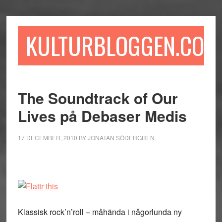
Hoppa
Hoppa
Hoppa
till
till
till
huvudinnehåll
det
sidfot
KULTURBLOGGEN.COM
primära
sidofältet
The Soundtrack of Our
Lives på Debaser Medis
17 DECEMBER, 2010
BY
JONATAN SÖDERGREN
Klassisk rock’n’roll – måhända i någorlunda ny