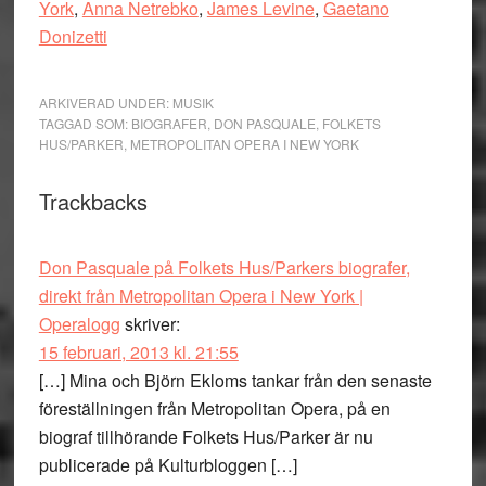
York
,
Anna Netrebko
,
James Levine
,
Gaetano
Donizetti
ARKIVERAD UNDER:
MUSIK
TAGGAD SOM:
BIOGRAFER
,
DON PASQUALE
,
FOLKETS
HUS/PARKER
,
METROPOLITAN OPERA I NEW YORK
Läsarkommentarer
Trackbacks
Don Pasquale på Folkets Hus/Parkers biografer,
direkt från Metropolitan Opera i New York |
Operalogg
skriver:
15 februari, 2013 kl. 21:55
[…] Mina och Björn Ekloms tankar från den senaste
föreställningen från Metropolitan Opera, på en
biograf tillhörande Folkets Hus/Parker är nu
publicerade på Kulturbloggen […]