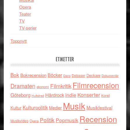
Opera
Teater
TV
TV-serier
Toppnytt
ETIKETTER
Bok
Böcker
Bokrecension
Deckare
Debaser
Dokumentär
Dans
Filmrecension
Dramaten
Filmkritik
ekonomi
indie
Konserter
Göteborg
Hårdrock
Konst
Hultsfred
Musik
Kulturpolitik
Musikfestival
Kultur
Medier
Recension
Politik
Popmusik
Musikvideo
Opera