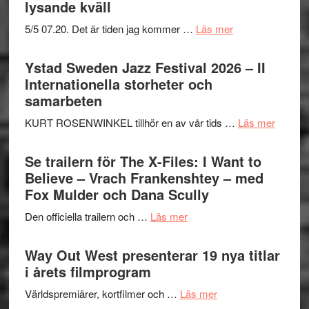
lysande kväll
om
5/5 07.20. Det är tiden jag kommer …
Läs mer
Recension:
Håkan
Ystad Sweden Jazz Festival 2026 – II
Hellström
Internationella storheter och
–
samarbeten
Huskvarna
om
KURT ROSENWINKEL tillhör en av vår tids …
Läs mer
Folkets
Ystad
Park
Swede
Se trailern för The X-Files: I Want to
–
Jazz
Believe – Vrach Frankenshtey – med
en
Festiva
Fox Mulder och Dana Scully
helt
2026
lysande
om
Den officiella trailern och …
Läs mer
–
kväll
Se
II
trailern
Way Out West presenterar 19 nya titlar
Internat
för
i årets filmprogram
storhet
The
och
om
Världspremiärer, kortfilmer och …
Läs mer
X-
samarb