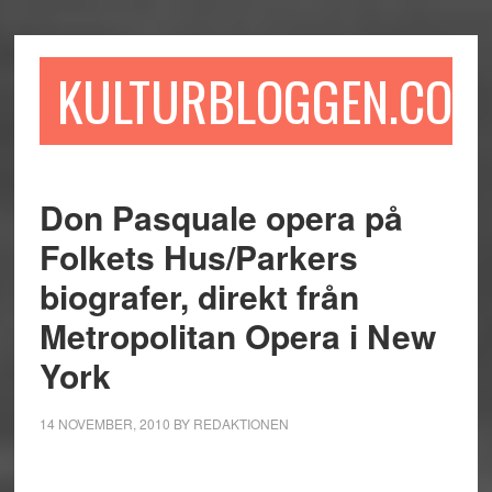
Hoppa
Hoppa
Hoppa
till
till
till
huvudinnehåll
det
sidfot
KULTURBLOGGEN.COM
primära
sidofältet
Don Pasquale opera på
Folkets Hus/Parkers
biografer, direkt från
Metropolitan Opera i New
York
14 NOVEMBER, 2010
BY
REDAKTIONEN