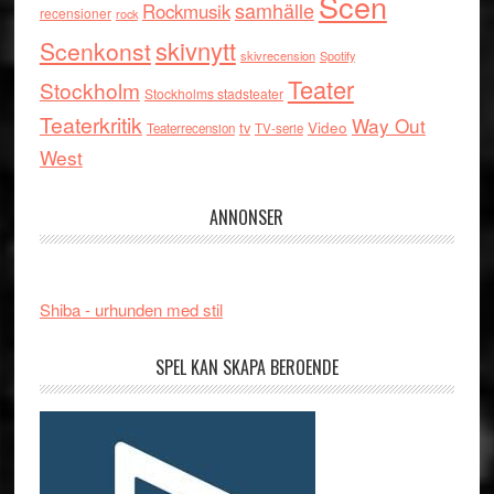
Scen
samhälle
Rockmusik
recensioner
rock
skivnytt
Scenkonst
skivrecension
Spotify
Teater
Stockholm
Stockholms stadsteater
Teaterkritik
Way Out
tv
Video
Teaterrecension
TV-serie
West
ANNONSER
Shiba - urhunden med stil
SPEL KAN SKAPA BEROENDE