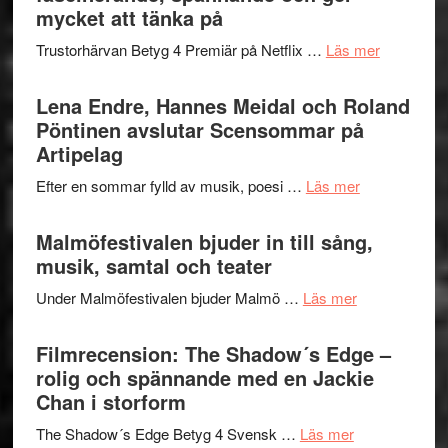
Festival
mycket att tänka på
lättsam
2026
kompott
om
Trustorhärvan Betyg 4 Premiär på Netflix …
Läs mer
–
Filmrecens
I
Trustorhä
Lena Endre, Hannes Meidal och Roland
Delvis
–
Pöntinen avslutar Scensommar på
bortom
fascineran
Artipelag
genrens
spännand
vidsträckta
om
Efter en sommar fylld av musik, poesi …
Läs mer
och
terräng
Lena
ger
Endre,
Malmöfestivalen bjuder in till sång,
mycket
Hannes
musik, samtal och teater
att
Meidal
tänka
om
Under Malmöfestivalen bjuder Malmö …
Läs mer
och
på
Malmöfestiva
Roland
bjuder
Filmrecension: The Shadow´s Edge –
Pöntinen
in
rolig och spännande med en Jackie
avslutar
till
Chan i storform
Scensommar
sång,
på
om
The Shadow´s Edge Betyg 4 Svensk …
Läs mer
musik,