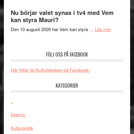
Artipelag
Filmrecension
samtal
The
Nu börjar valet synas i tv4 med Vem
och
Shadow
kan styra Mauri?
teater
´s
om
Den 10 augusti 2026 har Vem kan styra …
Läs mer
Edge
Nu
–
börjar
rolig
valet
och
FÖLJ OSS PÅ FACEBOOK
synas
spännande
i
med
Här hittar du Kulturbloggen på Facebook.
tv4
en
med
Jackie
KATEGORIER
Vem
Chan
kan
i
styra
..
storform
Mauri?
Intervju
Kulturpolitik