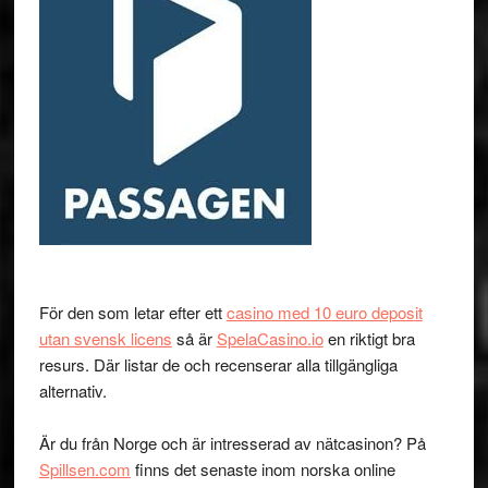
För den som letar efter ett
casino med 10 euro deposit
utan svensk licens
så är
SpelaCasino.io
en riktigt bra
resurs. Där listar de och recenserar alla tillgängliga
alternativ.
Är du från Norge och är intresserad av nätcasinon? På
Spillsen.com
finns det senaste inom norska online