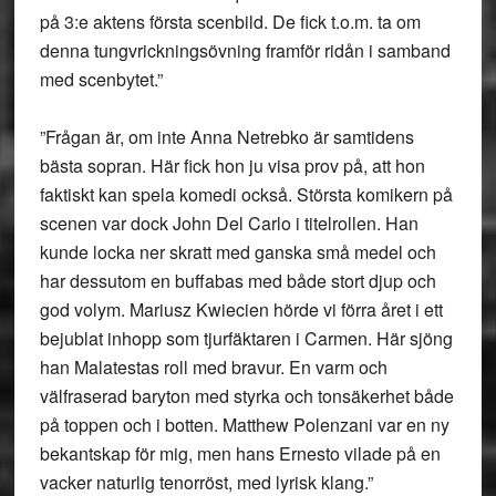
på 3:e aktens första scenbild. De fick t.o.m. ta om
denna tungvrickningsövning framför ridån i samband
med scenbytet.”
”Frågan är, om inte Anna Netrebko är samtidens
bästa sopran. Här fick hon ju visa prov på, att hon
faktiskt kan spela komedi också. Största komikern på
scenen var dock John Del Carlo i titelrollen. Han
kunde locka ner skratt med ganska små medel och
har dessutom en buffabas med både stort djup och
god volym. Mariusz Kwiecien hörde vi förra året i ett
bejublat inhopp som tjurfäktaren i Carmen. Här sjöng
han Malatestas roll med bravur. En varm och
välfraserad baryton med styrka och tonsäkerhet både
på toppen och i botten. Matthew Polenzani var en ny
bekantskap för mig, men hans Ernesto vilade på en
vacker naturlig tenorröst, med lyrisk klang.”