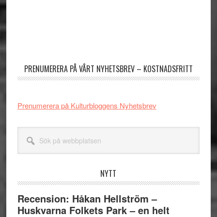
Primärt
sidofält
PRENUMERERA PÅ VÅRT NYHETSBREV – KOSTNADSFRITT
Prenumerera på Kulturbloggens Nyhetsbrev
Sök
på
webbplatsen
NYTT
Recension: Håkan Hellström –
Huskvarna Folkets Park – en helt