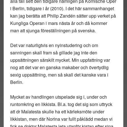
alla fall sett den tidigare nämligen på Komische Oper
i Berlin, tidigare i år (2010). I det här sammanhanget
kan jag berätta att Philip Zandén sätter upp verket på
Kungliga Operan i mars nästa år och då kommer
man att sjunga föreställningen på svenska.
Det var naturligtvis en nyinstudering och om
sanningen skall fram så gillade jag inte den
uppsättningen särskilt mycket. Min uppfattning var
nog att det var en ganska makaber och övertydlig
sexig uppsättning, men så skall det kanske vara i
Berlin.
Mycket av handlingen utspelade sig i, under och
runtomkring en likkista. Bl.a. tog det sig som uttryck
att dr Malatesta skulle ha ett kärleksmöte under
likkistan, men där Norina var fullt påklädd medan vi
fick se doktor Malatesta leta utanför kistan efter sina