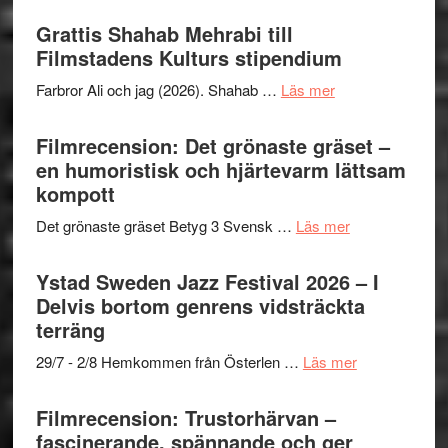
Way
Files:
Out
Grattis Shahab Mehrabi till
I
West
Filmstadens Kulturs stipendium
Want
presenterar
to
om
Farbror Ali och jag (2026). Shahab …
Läs mer
19
Believe
Grattis
nya
–
Shahab
Filmrecension: Det grönaste gräset –
titlar
Vrach
Mehrabi
en humoristisk och hjärtevarm lättsam
i
Frankenshtey
till
kompott
årets
–
Filmstadens
filmprogram
med
om
Det grönaste gräset Betyg 3 Svensk …
Läs mer
Kulturs
Fox
Filmrecension:
stipendium
Mulder
Det
Ystad Sweden Jazz Festival 2026 – I
och
grönaste
Delvis bortom genrens vidsträckta
Dana
gräset
terräng
Scully
–
om
29/7 - 2/8 Hemkommen från Österlen …
Läs mer
en
Ystad
humoristisk
Sweden
Filmrecension: Trustorhärvan –
och
Jazz
fascinerande, spännande och ger
hjärtevarm