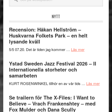
på
webbplatsen
NYTT
Recension: Håkan Hellström –
Huskvarna Folkets Park – en helt
lysande kväll
om
5/5 07.20. Det är tiden jag kommer …
Läs mer
Recension:
Håkan
Ystad Sweden Jazz Festival 2026 – II
Hellström
Internationella storheter och
–
samarbeten
Huskvarna
om
KURT ROSENWINKEL tillhör en av vår tids …
Läs mer
Folkets
Ystad
Park
Swede
Se trailern för The X-Files: I Want to
–
Jazz
Believe – Vrach Frankenshtey – med
en
Festiva
Fox Mulder och Dana Scully
helt