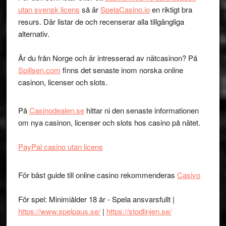
utan svensk licens
så är
SpelaCasino.io
en riktigt bra
resurs. Där listar de och recenserar alla tillgängliga
alternativ.
Är du från Norge och är intresserad av nätcasinon? På
Spillsen.com
finns det senaste inom norska online
casinon, licenser och slots.
På
Casinodealen.se
hittar ni den senaste informationen
om nya casinon, licenser och slots hos casino på nätet.
PayPal casino utan licens
För bäst guide till online casino rekommenderas
Casivo
För spel: Minimiålder 18 år - Spela ansvarsfullt |
https://www.spelpaus.se/
|
https://stodlinjen.se/