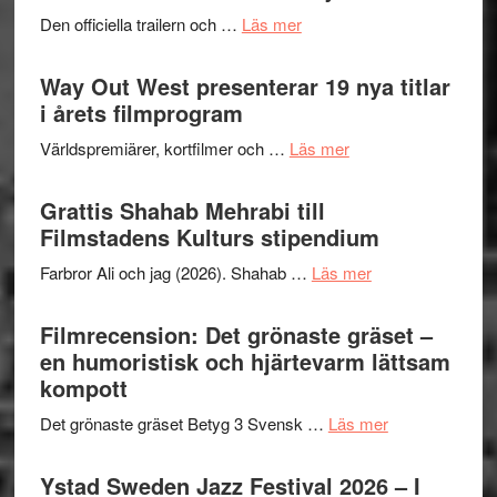
2026
lysande
om
Den officiella trailern och …
Läs mer
–
kväll
Se
II
trailern
Way Out West presenterar 19 nya titlar
Internat
för
i årets filmprogram
storhet
The
och
om
Världspremiärer, kortfilmer och …
Läs mer
X-
samarb
Way
Files:
Out
Grattis Shahab Mehrabi till
I
West
Filmstadens Kulturs stipendium
Want
presenterar
to
om
Farbror Ali och jag (2026). Shahab …
Läs mer
19
Believe
Grattis
nya
–
Shahab
Filmrecension: Det grönaste gräset –
titlar
Vrach
Mehrabi
en humoristisk och hjärtevarm lättsam
i
Frankenshtey
till
kompott
årets
–
Filmstadens
filmprogram
med
om
Det grönaste gräset Betyg 3 Svensk …
Läs mer
Kulturs
Fox
Filmrecension:
stipendium
Mulder
Det
Ystad Sweden Jazz Festival 2026 – I