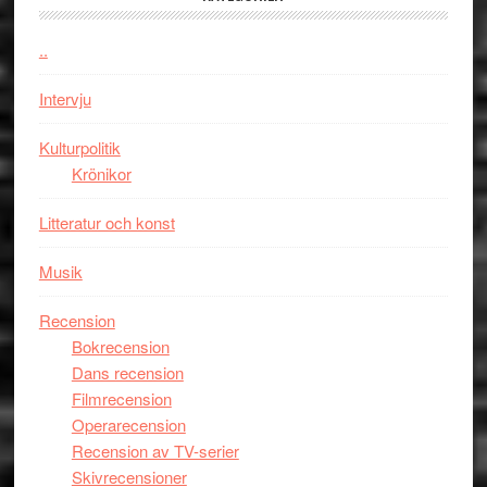
Chan
kan
i
styra
..
storform
Mauri?
Intervju
Kulturpolitik
Krönikor
Litteratur och konst
Musik
Recension
Bokrecension
Dans recension
Filmrecension
Operarecension
Recension av TV-serier
Skivrecensioner