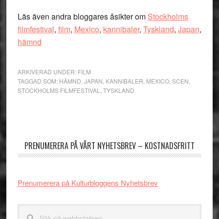
Läs även andra bloggares åsikter om
Stockholms
filmfestival
,
film
,
Mexico
,
kannibaler
,
Tyskland
,
Japan
,
hämnd
ARKIVERAD UNDER:
FILM
TAGGAD SOM:
HÄMND
,
JAPAN
,
KANNIBALER
,
MEXICO
,
SCEN
,
STOCKHOLMS FILMFESTIVAL
,
TYSKLAND
Primärt
sidofält
PRENUMERERA PÅ VÅRT NYHETSBREV – KOSTNADSFRITT
Prenumerera på Kulturbloggens Nyhetsbrev
Sök