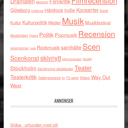
Filmrecension
Dramaten
Filmkritik
ekonomi
indie
Konserter
Göteborg
Hårdrock
Konst
Hultsfred
Musik
Kulturpolitik
Musikfestival
Kultur
Medier
Recension
Politik
Popmusik
Musikvideo
Opera
Scen
samhälle
Rockmusik
recensioner
rock
skivnytt
Scenkonst
skivrecension
Spotify
Teater
Stockholm
Stockholms stadsteater
Teaterkritik
Way Out
tv
Video
Teaterrecension
TV-serie
West
ANNONSER
Shiba - urhunden med stil