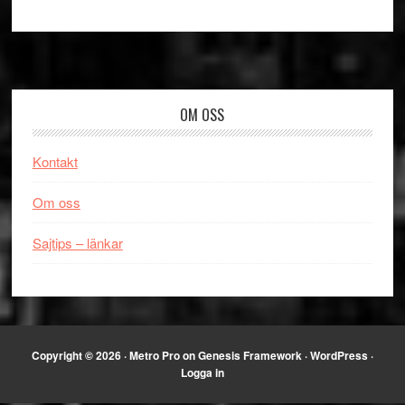
Footer
OM OSS
Kontakt
Om oss
Sajtips – länkar
Copyright © 2026 ·
Metro Pro
on
Genesis Framework
·
WordPress
·
Logga in