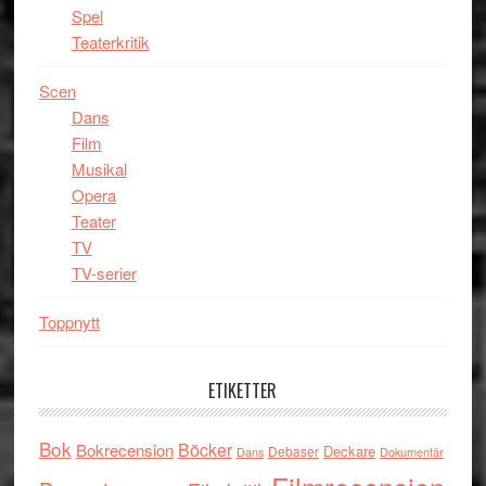
Spel
Teaterkritik
Scen
Dans
Film
Musikal
Opera
Teater
TV
TV-serier
Toppnytt
ETIKETTER
Bok
Böcker
Bokrecension
Deckare
Debaser
Dokumentär
Dans