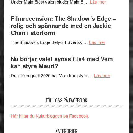
om
Under Malmöfestivalen bjuder Malmö …
Läs mer
och
på
Malmöfestiva
Roland
bjuder
Filmrecension: The Shadow´s Edge –
Pöntinen
in
rolig och spännande med en Jackie
avslutar
till
Chan i storform
Scensommar
sång,
på
om
The Shadow´s Edge Betyg 4 Svensk …
Läs mer
musik,
Artipelag
Filmrecension
samtal
The
Nu börjar valet synas i tv4 med Vem
och
Shadow
kan styra Mauri?
teater
´s
om
Den 10 augusti 2026 har Vem kan styra …
Läs mer
Edge
Nu
–
börjar
rolig
valet
och
FÖLJ OSS PÅ FACEBOOK
synas
spännande
i
med
Här hittar du Kulturbloggen på Facebook.
tv4
en
med
Jackie
KATEGORIER
Vem