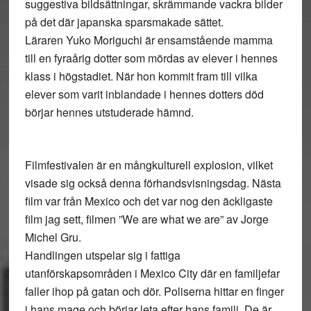
suggestiva bildsättningar, skrämmande vackra bilder
på det där japanska sparsmakade sättet.
Läraren Yuko Moriguchi är ensamstående mamma
till en fyraårig dotter som mördas av elever i hennes
klass i högstadiet. När hon kommit fram till vilka
elever som varit inblandade i hennes dotters död
börjar hennes utstuderade hämnd.
Filmfestivalen är en mångkulturell explosion, vilket
visade sig också denna förhandsvisningsdag. Nästa
film var från Mexico och det var nog den äckligaste
film jag sett, filmen ”We are what we are” av Jorge
Michel Gru.
Handlingen utspelar sig i fattiga
utanförskapsområden i Mexico City där en familjefar
faller ihop på gatan och dör. Poliserna hittar en finger
i hans mage och börjar leta efter hans familj. De är