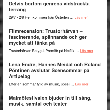
och
grönaste
Delvis bortom genrens vidsträckta
Dana
gräset
terräng
Scully
–
om
29/7 - 2/8 Hemkommen från Österlen …
Läs mer
en
Ystad
humoristisk
Sweden
Filmrecension: Trustorhärvan –
och
Jazz
fascinerande, spännande och ger
hjärtevarm
Festival
mycket att tänka på
lättsam
2026
kompott
om
Trustorhärvan Betyg 4 Premiär på Netflix …
Läs mer
–
Filmrecens
I
Trustorhä
Lena Endre, Hannes Meidal och Roland
Delvis
–
Pöntinen avslutar Scensommar på
bortom
fascineran
Artipelag
genrens
spännand
vidsträckta
om
Efter en sommar fylld av musik, poesi …
Läs mer
och
terräng
Lena
ger
Endre,
Malmöfestivalen bjuder in till sång,
mycket
Hannes
musik, samtal och teater
att
Meidal
tänka