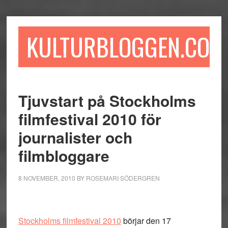
Hoppa
Hoppa
Hoppa
till
till
till
huvudinnehåll
det
sidfot
KULTURBLOGGEN.COM
primära
sidofältet
Tjuvstart på Stockholms
filmfestival 2010 för
journalister och
filmbloggare
8 NOVEMBER, 2010
BY
ROSEMARI SÖDERGREN
Stockholms filmfestival 2010
börjar den 17