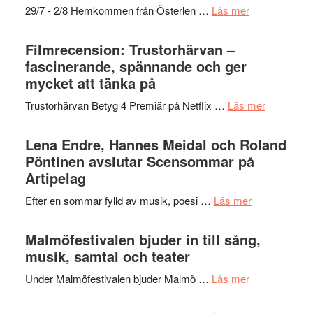
om
29/7 - 2/8 Hemkommen från Österlen …
Läs mer
en
Ystad
humoristisk
Sweden
Filmrecension: Trustorhärvan –
och
Jazz
fascinerande, spännande och ger
hjärtevarm
Festival
mycket att tänka på
lättsam
2026
kompott
om
Trustorhärvan Betyg 4 Premiär på Netflix …
Läs mer
–
Filmrecens
I
Trustorhä
Lena Endre, Hannes Meidal och Roland
Delvis
–
Pöntinen avslutar Scensommar på
bortom
fascineran
Artipelag
genrens
spännand
vidsträckta
om
Efter en sommar fylld av musik, poesi …
Läs mer
och
terräng
Lena
ger
Endre,
Malmöfestivalen bjuder in till sång,
mycket
Hannes
musik, samtal och teater
att
Meidal
tänka
om
Under Malmöfestivalen bjuder Malmö …
Läs mer
och
på
Malmöfestiva
Roland
bjuder