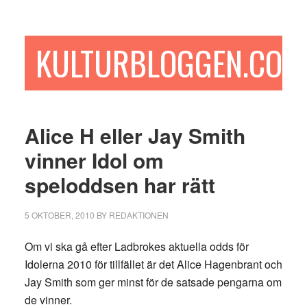
Hoppa
Hoppa
Hoppa
till
till
till
huvudinnehåll
det
sidfot
KULTURBLOGGEN.COM
primära
sidofältet
Alice H eller Jay Smith
vinner Idol om
speloddsen har rätt
5 OKTOBER, 2010
BY
REDAKTIONEN
Om vi ska gå efter Ladbrokes aktuella odds för
Idolerna 2010 för tillfället är det Alice Hagenbrant och
Jay Smith som ger minst för de satsade pengarna om
de vinner.