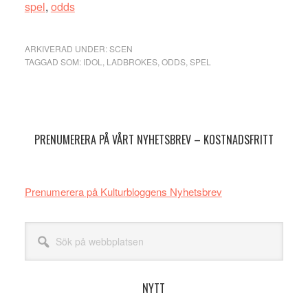
spel
,
odds
ARKIVERAD UNDER:
SCEN
TAGGAD SOM:
IDOL
,
LADBROKES
,
ODDS
,
SPEL
Primärt
sidofält
PRENUMERERA PÅ VÅRT NYHETSBREV – KOSTNADSFRITT
Prenumerera på Kulturbloggens Nyhetsbrev
Sök
på
webbplatsen
NYTT