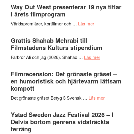
Way Out West presenterar 19 nya titlar
i årets filmprogram
om
Världspremiärer, kortfilmer och …
Läs mer
Way
Out
Grattis Shahab Mehrabi till
West
Filmstadens Kulturs stipendium
presenterar
om
Farbror Ali och jag (2026). Shahab …
Läs mer
19
Grattis
nya
Shahab
Filmrecension: Det grönaste gräset –
titlar
Mehrabi
en humoristisk och hjärtevarm lättsam
i
till
kompott
årets
Filmstadens
filmprogram
om
Det grönaste gräset Betyg 3 Svensk …
Läs mer
Kulturs
Filmrecension:
stipendium
Det
Ystad Sweden Jazz Festival 2026 – I
grönaste
Delvis bortom genrens vidsträckta
gräset
terräng
–