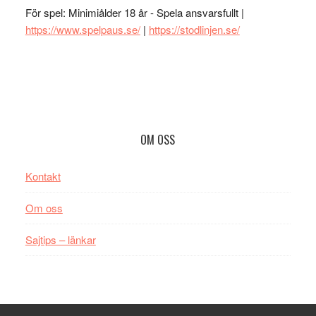
För spel: Minimiålder 18 år - Spela ansvarsfullt |
https://www.spelpaus.se/
|
https://stodlinjen.se/
Footer
OM OSS
Kontakt
Om oss
Sajtips – länkar