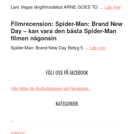
Svärtan
Mauri?
om
Lars Vegas långfilmsdebut ARNE GOES TO …
Läs mer
–
Lars
välgjort
Vegas
Filmrecension: Spider-Man: Brand New
om
långfi
Day – kan vara den bästa Spider-Man
människans
ARNE
filmen någonsin
mörker
GOES
med
om
Spider-Man: Brand New Day Betyg 5 …
Läs mer
TO
imponerande
Filmrecension
SPAC
unga
Spider-
får
skådespelar
Man:
världs
FÖLJ OSS PÅ FACEBOOK
Brand
i
New
Toront
Här hittar du Kulturbloggen på Facebook.
Day
–
KATEGORIER
kan
vara
den
..
bästa
Intervju
Spider-