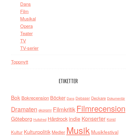
Dans
Film
Musikal
Opera
Teater
TV
TV-serier
Toppnytt
ETIKETTER
Bok
Böcker
Bokrecension
Deckare
Debaser
Dokumentär
Dans
Filmrecension
Dramaten
Filmkritik
ekonomi
indie
Konserter
Göteborg
Hårdrock
Konst
Hultsfred
Musik
Kulturpolitik
Musikfestival
Kultur
Medier