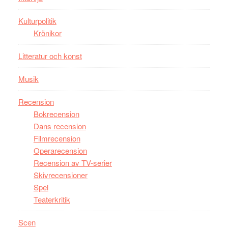
Man
Kulturpolitik
filmen
Krönikor
någonsin
Litteratur och konst
Musik
Recension
Bokrecension
Dans recension
Filmrecension
Operarecension
Recension av TV-serier
Skivrecensioner
Spel
Teaterkritik
Scen