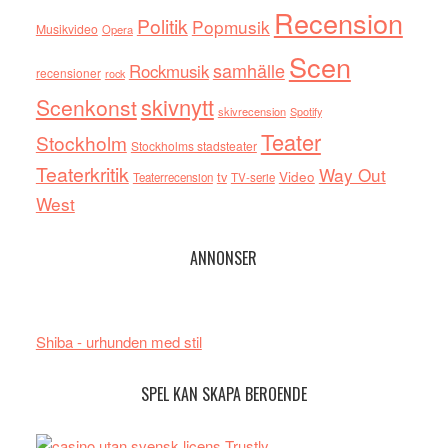
Recension
Politik
Popmusik
Musikvideo
Opera
Scen
samhälle
Rockmusik
recensioner
rock
skivnytt
Scenkonst
skivrecension
Spotify
Teater
Stockholm
Stockholms stadsteater
Teaterkritik
Way Out
tv
Video
Teaterrecension
TV-serie
West
ANNONSER
Shiba - urhunden med stil
SPEL KAN SKAPA BEROENDE