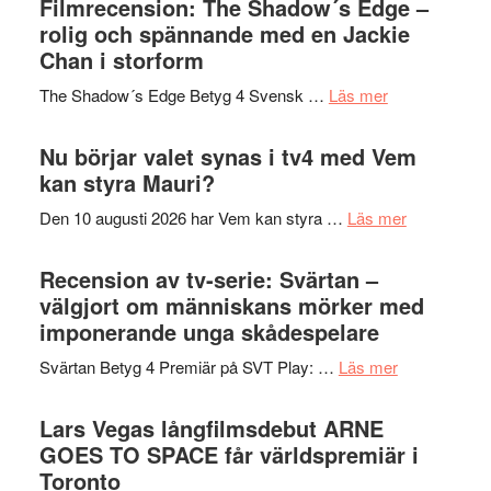
Filmrecension: The Shadow´s Edge –
Pöntinen
in
rolig och spännande med en Jackie
avslutar
till
Chan i storform
Scensommar
sång,
på
om
The Shadow´s Edge Betyg 4 Svensk …
Läs mer
musik,
Artipelag
Filmrecension
samtal
The
Nu börjar valet synas i tv4 med Vem
och
Shadow
kan styra Mauri?
teater
´s
om
Den 10 augusti 2026 har Vem kan styra …
Läs mer
Edge
Nu
–
börjar
Recension av tv-serie: Svärtan –
rolig
valet
välgjort om människans mörker med
och
synas
imponerande unga skådespelare
spännande
i
med
om
Svärtan Betyg 4 Premiär på SVT Play: …
Läs mer
tv4
en
Recension
med
Jackie
av
Lars Vegas långfilmsdebut ARNE
Vem
Chan
tv-
GOES TO SPACE får världspremiär i
kan
i
serie:
Toronto
styra
storform