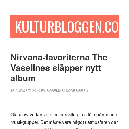
Hoppa
Hoppa
Hoppa
till
till
till
huvudinnehåll
det
sidfot
KULTURBLOGGEN.COM
primära
sidofältet
Nirvana-favoriterna The
Vaselines släpper nytt
album
18 AUGUSTI, 2010
BY
ROSEMARI SÖDERGREN
Glasgow verkar vara en särskild plats för spännande
musikgrupper. Det måste vara något i atmosfären där