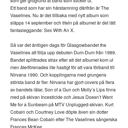
som ger grogrund åt band som sticker ut.
Ett band som har sin härstamning därifrån är The
Vaselines. Nu är det tillbaka med nytt album som
släpps 14 september och titeln på albumet är det lätt
fantasieggande: Sex With An X.
Så var det äntligen dags för Glasgowbandet the
Vaselines att följa upp debuten Dum-Dum från 1989.
Bandet splittrades strax efter att det albumet kom ut
men återförenades lite hastigt för att vara förband till
Nirvana 1990. Och kopplingarna med grungens
största band är fler. Nirvana har gjort covers på flera
av bandets låtar, Son of a Gun och Molly’s Lips finns
med på skivan Incesticide och Jesus Doesn’t Want
Me for a Sunbeam på MTV Unplugged-skivan. Kurt
Cobain och Courtney Love döpte även sin dotter
Frances Bean Cobain efter The Vaselines sångerska
Frances McKee.