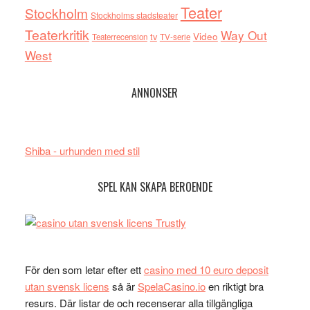
Teater
Stockholm
Stockholms stadsteater
Teaterkritik
Way Out
tv
Video
Teaterrecension
TV-serie
West
ANNONSER
Shiba - urhunden med stil
SPEL KAN SKAPA BEROENDE
För den som letar efter ett
casino med 10 euro deposit
utan svensk licens
så är
SpelaCasino.io
en riktigt bra
resurs. Där listar de och recenserar alla tillgängliga