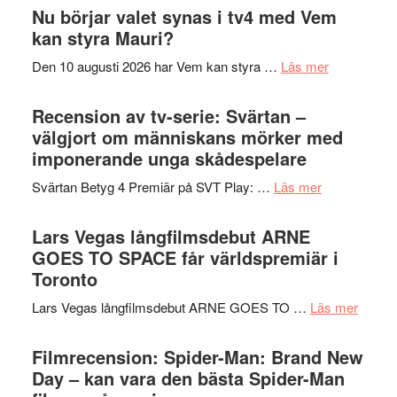
The
Nu börjar valet synas i tv4 med Vem
och
Shadow
kan styra Mauri?
teater
´s
om
Den 10 augusti 2026 har Vem kan styra …
Läs mer
Edge
Nu
–
börjar
Recension av tv-serie: Svärtan –
rolig
valet
välgjort om människans mörker med
och
synas
imponerande unga skådespelare
spännande
i
med
om
Svärtan Betyg 4 Premiär på SVT Play: …
Läs mer
tv4
en
Recension
med
Jackie
av
Lars Vegas långfilmsdebut ARNE
Vem
Chan
tv-
GOES TO SPACE får världspremiär i
kan
i
serie:
Toronto
styra
storform
Svärtan
Mauri?
om
Lars Vegas långfilmsdebut ARNE GOES TO …
Läs mer
–
Lars
välgjort
Vegas
Filmrecension: Spider-Man: Brand New
om
långfi
Day – kan vara den bästa Spider-Man
människans
ARNE