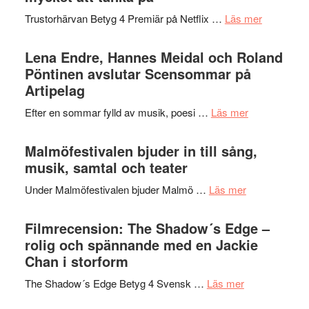
2026
kompott
om
Trustorhärvan Betyg 4 Premiär på Netflix …
Läs mer
–
Filmrecens
I
Trustorhä
Lena Endre, Hannes Meidal och Roland
Delvis
–
Pöntinen avslutar Scensommar på
bortom
fascineran
Artipelag
genrens
spännand
vidsträckta
om
Efter en sommar fylld av musik, poesi …
Läs mer
och
terräng
Lena
ger
Endre,
Malmöfestivalen bjuder in till sång,
mycket
Hannes
musik, samtal och teater
att
Meidal
tänka
om
Under Malmöfestivalen bjuder Malmö …
Läs mer
och
på
Malmöfestiva
Roland
bjuder
Filmrecension: The Shadow´s Edge –
Pöntinen
in
rolig och spännande med en Jackie
avslutar
till
Chan i storform
Scensommar
sång,
på
om
The Shadow´s Edge Betyg 4 Svensk …
Läs mer
musik,
Artipelag
Filmrecension
samtal