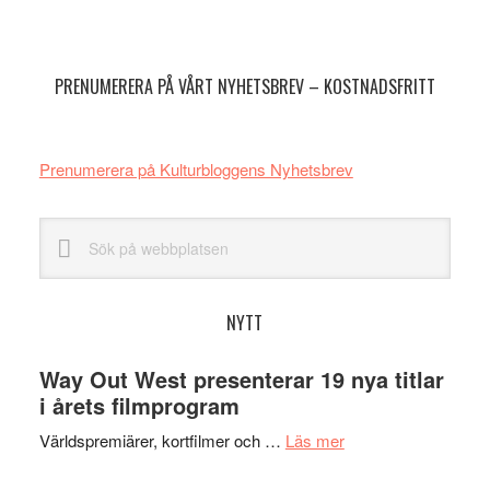
Primärt
sidofält
PRENUMERERA PÅ VÅRT NYHETSBREV – KOSTNADSFRITT
Prenumerera på Kulturbloggens Nyhetsbrev
Sök
på
webbplatsen
NYTT
Way Out West presenterar 19 nya titlar
i årets filmprogram
om
Världspremiärer, kortfilmer och …
Läs mer
Way