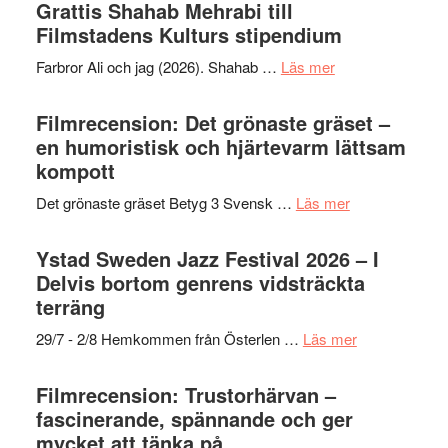
Out
Grattis Shahab Mehrabi till
West
Filmstadens Kulturs stipendium
presenterar
om
Farbror Ali och jag (2026). Shahab …
Läs mer
19
Grattis
nya
Shahab
Filmrecension: Det grönaste gräset –
titlar
Mehrabi
en humoristisk och hjärtevarm lättsam
i
till
kompott
årets
Filmstadens
filmprogram
om
Det grönaste gräset Betyg 3 Svensk …
Läs mer
Kulturs
Filmrecension:
stipendium
Det
Ystad Sweden Jazz Festival 2026 – I
grönaste
Delvis bortom genrens vidsträckta
gräset
terräng
–
om
29/7 - 2/8 Hemkommen från Österlen …
Läs mer
en
Ystad
humoristisk
Sweden
Filmrecension: Trustorhärvan –
och
Jazz
fascinerande, spännande och ger
hjärtevarm
Festival
mycket att tänka på
lättsam