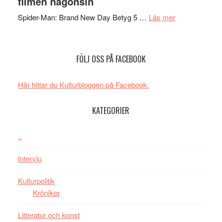
filmen någonsin
mörker
GOES
med
om
Spider-Man: Brand New Day Betyg 5 …
Läs mer
TO
imponerande
Filmrecension
SPAC
unga
Spider-
får
skådespelar
Man:
världs
FÖLJ OSS PÅ FACEBOOK
Brand
i
New
Toront
Här hittar du Kulturbloggen på Facebook.
Day
–
KATEGORIER
kan
vara
den
..
bästa
Intervju
Spider-
Man
Kulturpolitik
filmen
Krönikor
någonsin
Litteratur och konst