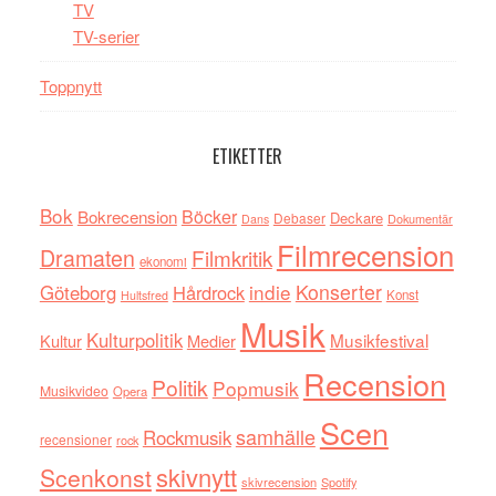
TV
TV-serier
Toppnytt
ETIKETTER
Bok
Böcker
Bokrecension
Deckare
Debaser
Dokumentär
Dans
Filmrecension
Dramaten
Filmkritik
ekonomi
indie
Konserter
Göteborg
Hårdrock
Konst
Hultsfred
Musik
Kulturpolitik
Musikfestival
Kultur
Medier
Recension
Politik
Popmusik
Musikvideo
Opera
Scen
samhälle
Rockmusik
recensioner
rock
skivnytt
Scenkonst
skivrecension
Spotify