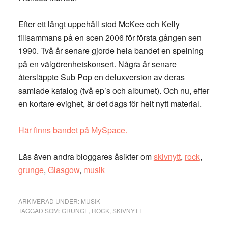
Efter ett långt uppehåll stod McKee och Kelly
tillsammans på en scen 2006 för första gången sen
1990. Två år senare gjorde hela bandet en spelning
på en välgörenhetskonsert. Några år senare
återsläppte Sub Pop en deluxversion av deras
samlade katalog (två ep’s och albumet). Och nu, efter
en kortare evighet, är det dags för helt nytt material.
Här finns bandet på MySpace.
Läs även andra bloggares åsikter om
skivnytt
,
rock
,
grunge
,
Glasgow
,
musik
ARKIVERAD UNDER:
MUSIK
TAGGAD SOM:
GRUNGE
,
ROCK
,
SKIVNYTT