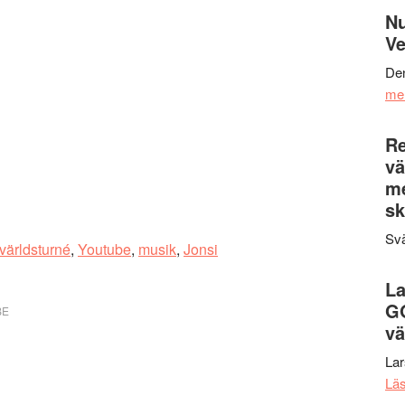
Nu
Ve
Den
me
Re
vä
m
sk
Svä
världsturné
,
Youtube
,
musik
,
Jonsi
La
G
BE
vä
La
Lä