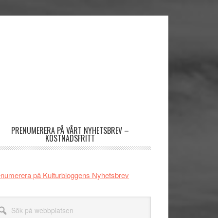
imärt
dofält
PRENUMERERA PÅ VÅRT NYHETSBREV –
KOSTNADSFRITT
numerera på Kulturbloggens Nyhetsbrev
k