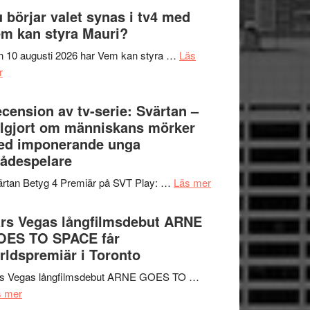
The
 börjar valet synas i tv4 med
och
Shadow
m kan styra Mauri?
teater
´s
 10 augusti 2026 har Vem kan styra …
Läs
Edge
om
r
–
Nu
rolig
börjar
cension av tv-serie: Svärtan –
och
valet
lgjort om människans mörker
spännande
synas
ed imponerande unga
med
i
ådespelare
en
tv4
Jackie
om
rtan Betyg 4 Premiär på SVT Play: …
Läs mer
med
Chan
Recension
Vem
i
av
rs Vegas långfilmsdebut ARNE
kan
storform
tv-
OES TO SPACE får
styra
serie:
rldspremiär i Toronto
Mauri?
Svärtan
rs Vegas långfilmsdebut ARNE GOES TO …
–
om
s mer
välgjort
Lars