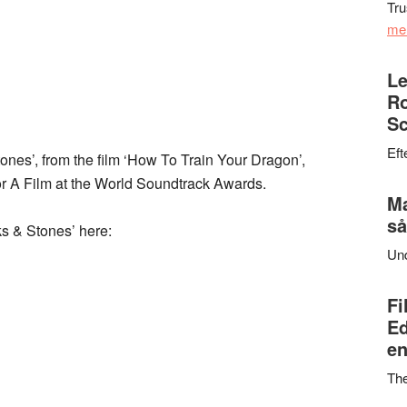
Tru
me
Le
Ro
Sc
Eft
tones’, from the film ‘How To Train Your Dragon’,
or A Film at the World Soundtrack Awards.
Ma
så
cks & Stones’ here:
Un
Fi
Ed
en
Th