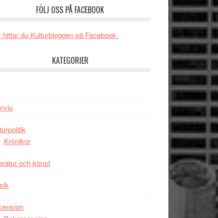
och
FÖLJ OSS PÅ FACEBOOK
någonsin
energi
när
 hittar du Kulturbloggen på Facebook.
legendarisk
100-
KATEGORIER
åring
firas
–
Wayne
ervju
Tucker
hyllar
turpolitik
Miles
Krönikor
Davis
på
teratur och konst
Utopia
sik
cension