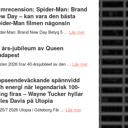
om
Vegas
lmrecension: Spider-Man: Brand
människans
långfilmsdebut
w Day – kan vara den bästa
mörker
ARNE
ider-Man filmen någonsin
med
GOES
imponerande
om
ider-Man: Brand New Day Betyg 5 …
Läs mer
TO
unga
Filmrecension:
SPACE
skådespelare
Spider-
 års-jubileum av Queen
får
Man:
udapest
världspremiär
Brand
i
om
ten 2026 firar 40-årsjubileet av den …
Läs mer
New
Toronto
40
Day
års-
ppseendeväckande spännvidd
–
jubileum
h energi när legendarisk 100-
kan
av
ing firas – Wayne Tucker hyllar
vara
Queen
les Davis på Utopia
den
Budapest
bästa
om
25/7 2026 Utopia i Göteborg Får …
Läs mer
Spider-
Uppseendeväckande
Man
spännvidd
filmen