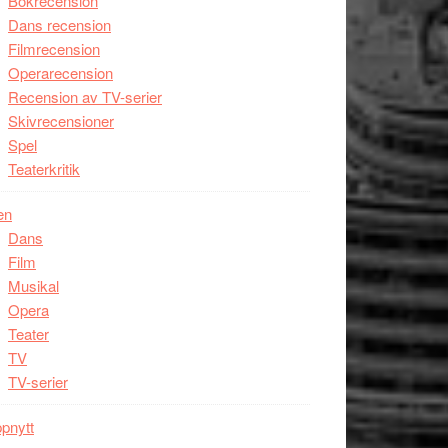
Bokrecension
Dans recension
Filmrecension
Operarecension
Recension av TV-serier
Skivrecensioner
Spel
Teaterkritik
en
Dans
Film
Musikal
Opera
Teater
TV
TV-serier
pnytt