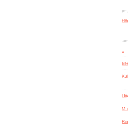
Här
..
Int
Kul
Lit
Mu
Re