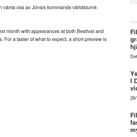
web
kan vänta oss av Jónsis kommande världsturné.
Fi
next month with appearances at both Bestival and
gr
 For a taster of what to expect, a short preview is
hj
Det
Ys
I 
vi
29
Fi
fa
my