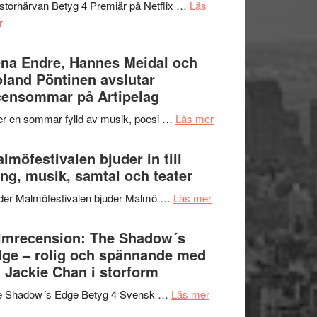
storhärvan Betyg 4 Premiär på Netflix …
Läs
–
om
r
I
Filmrecension:
Delvis
Trustorhärvan
na Endre, Hannes Meidal och
bortom
–
land Pöntinen avslutar
genrens
fascinerande,
ensommar på Artipelag
vidsträckta
spännande
terräng
om
er en sommar fylld av musik, poesi …
Läs mer
och
Lena
ger
Endre,
lmöfestivalen bjuder in till
mycket
Hannes
ng, musik, samtal och teater
att
Meidal
tänka
om
der Malmöfestivalen bjuder Malmö …
Läs mer
och
på
Malmöfestivalen
Roland
bjuder
lmrecension: The Shadow´s
Pöntinen
in
ge – rolig och spännande med
avslutar
till
 Jackie Chan i storform
Scensommar
sång,
på
om
e Shadow´s Edge Betyg 4 Svensk …
Läs mer
musik,
Artipelag
Filmrecension:
samtal