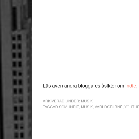
Läs även andra bloggares åsikter om
indie
,
ARKIVERAD UNDER:
MUSIK
TAGGAD SOM:
INDIE
,
MUSIK
,
VÄRLDSTURNÉ
,
YOUTU