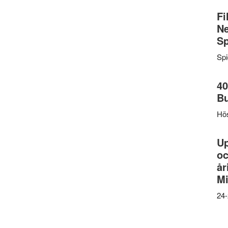
Fi
Ne
Sp
Sp
40
B
Hös
U
oc
år
Mi
24-