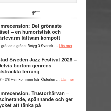
bplatsen
NYTT
lmrecension: Det grönaste
äset – en humoristisk och
ärtevarm lättsam kompott
om
 grönaste gräset Betyg 3 Svensk …
Läs mer
Filmrecension:
Det
tad Sweden Jazz Festival 2026 –
grönaste
Delvis bortom genrens
gräset
dsträckta terräng
–
om
/7 - 2/8 Hemkommen från Österlen …
Läs mer
en
Ystad
humoristisk
Sweden
lmrecension: Trustorhärvan –
och
Jazz
scinerande, spännande och ger
hjärtevarm
Festival
cket att tänka på
lättsam
2026
kompott