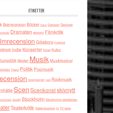
ETIKETTER
k
Böcker
Bokrecension
Deckare
Debaser
Dans
Dramaten
Filmkritik
umentär
ekonomi
ilmrecension
Göteborg
Hultsfred
indie
Konserter
rdrock
Kultur
Konst
Musik
turpolitik
Musikfestival
Medier
Politik
Popmusik
ikvideo
Opera
ecension
Rockmusik
recensioner
rock
Scen
skivnytt
Scenkonst
mhälle
Stockholm
Stockholms stadsteater
recension
Spotify
ater
Teaterkritik
tv
Teaterrecension
TV-serie