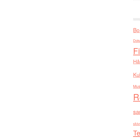
Bo
Dok
F
Hå
Kul
Mus
R
sa
skiv
Te