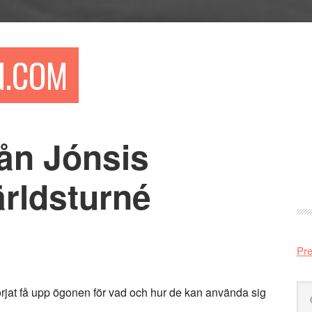
N.COM
rån Jónsis
Pr
si
rldsturné
Pre
Sö
 börjat få upp ögonen för vad och hur de kan använda sig
på