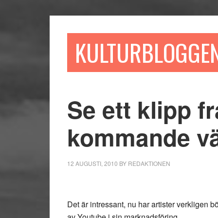
Hoppa
Hoppa
Hoppa
till
till
till
huvudinnehåll
det
sidfot
KULTURBLOGGE
primära
sidofältet
Se ett klipp f
kommande vä
12 AUGUSTI, 2010
BY
REDAKTIONEN
Det är intressant, nu har artister verkligen
av Youtube i sin marknadsföring.