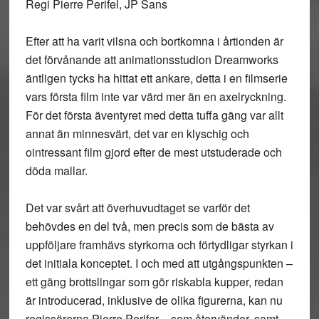
Regi Pierre Perifel, JP Sans
Efter att ha varit vilsna och bortkomna i årtionden är
det förvånande att animationsstudion Dreamworks
äntligen tycks ha hittat ett ankare, detta i en filmserie
vars första film inte var värd mer än en axelryckning.
För det första äventyret med detta tuffa gäng var allt
annat än minnesvärt, det var en klyschig och
ointressant film gjord efter de mest utstuderade och
döda mallar.
Det var svårt att överhuvudtaget se varför det
behövdes en del två, men precis som de bästa av
uppföljare framhävs styrkorna och förtydligar styrkan i
det initiala konceptet. I och med att utgångspunkten –
ett gäng brottslingar som gör riskabla kupper, redan
är introducerad, inklusive de olika figurerna, kan nu
regissörerna Pierre Perifer – som återvänder, samt