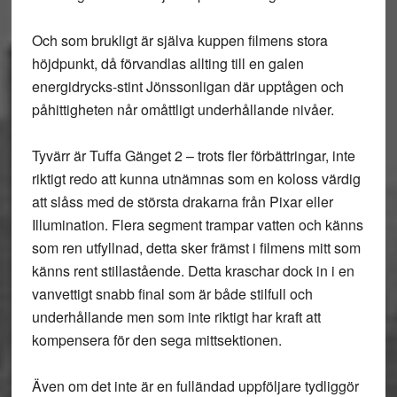
Och som brukligt är själva kuppen filmens stora
höjdpunkt, då förvandlas allting till en galen
energidrycks-stint Jönssonligan där upptågen och
påhittigheten når omåttligt underhållande nivåer.
Tyvärr är Tuffa Gänget 2 – trots fler förbättringar, inte
riktigt redo att kunna utnämnas som en koloss värdig
att slåss med de största drakarna från Pixar eller
Illumination. Flera segment trampar vatten och känns
som ren utfyllnad, detta sker främst i filmens mitt som
känns rent stillastående. Detta kraschar dock in i en
vanvettigt snabb final som är både stilfull och
underhållande men som inte riktigt har kraft att
kompensera för den sega mittsektionen.
Även om det inte är en fulländad uppföljare tydliggör