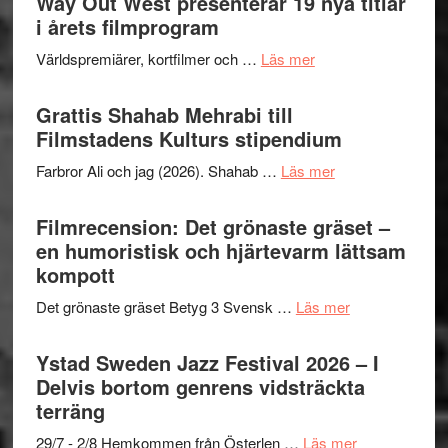
Way Out West presenterar 19 nya titlar
Internat
för
i årets filmprogram
storhet
The
och
om
Världspremiärer, kortfilmer och …
Läs mer
X-
samarb
Way
Files:
Out
Grattis Shahab Mehrabi till
I
West
Filmstadens Kulturs stipendium
Want
presenterar
to
om
Farbror Ali och jag (2026). Shahab …
Läs mer
19
Believe
Grattis
nya
–
Shahab
Filmrecension: Det grönaste gräset –
titlar
Vrach
Mehrabi
en humoristisk och hjärtevarm lättsam
i
Frankenshtey
till
kompott
årets
–
Filmstadens
filmprogram
med
om
Det grönaste gräset Betyg 3 Svensk …
Läs mer
Kulturs
Fox
Filmrecension:
stipendium
Mulder
Det
Ystad Sweden Jazz Festival 2026 – I
och
grönaste
Delvis bortom genrens vidsträckta
Dana
gräset
terräng
Scully
–
om
29/7 - 2/8 Hemkommen från Österlen …
Läs mer