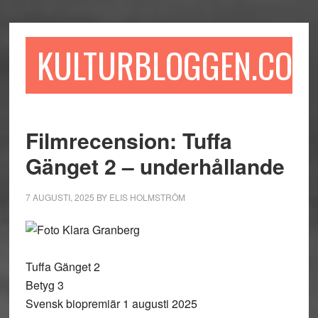
Hoppa
Hoppa
Hoppa
till
till
till
huvudinnehåll
det
sidfot
KULTURBLOGGEN.COM
primära
sidofältet
Filmrecension: Tuffa
Gänget 2 – underhållande
7 AUGUSTI, 2025
BY
ELIS HOLMSTRÖM
Tuffa Gänget 2
Betyg 3
Svensk biopremiär 1 augusti 2025