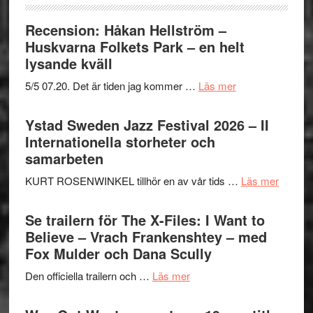
Recension: Håkan Hellström –
Huskvarna Folkets Park – en helt
lysande kväll
om
5/5 07.20. Det är tiden jag kommer …
Läs mer
Recension:
Håkan
Ystad Sweden Jazz Festival 2026 – II
Hellström
Internationella storheter och
–
samarbeten
Huskvarna
om
KURT ROSENWINKEL tillhör en av vår tids …
Läs mer
Folkets
Ystad
Park
Swede
Se trailern för The X-Files: I Want to
–
Jazz
Believe – Vrach Frankenshtey – med
en
Festiva
Fox Mulder och Dana Scully
helt
2026
lysande
om
Den officiella trailern och …
Läs mer
–
kväll
Se
II
trailern