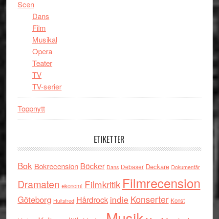
Scen
Dans
Film
Musikal
Opera
Teater
TV
TV-serier
Toppnytt
ETIKETTER
Bok
Böcker
Bokrecension
Deckare
Debaser
Dokumentär
Dans
Filmrecension
Dramaten
Filmkritik
ekonomi
indie
Konserter
Göteborg
Hårdrock
Konst
Hultsfred
Musik