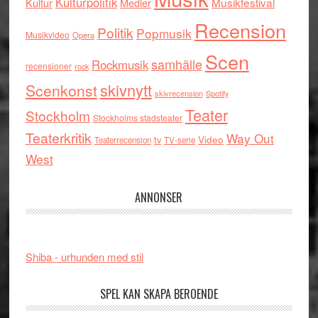
Kulturpolitik
Musikfestival
Kultur
Medier
Recension
Politik
Popmusik
Musikvideo
Opera
Scen
samhälle
Rockmusik
recensioner
rock
skivnytt
Scenkonst
skivrecension
Spotify
Teater
Stockholm
Stockholms stadsteater
Teaterkritik
Way Out
tv
Video
Teaterrecension
TV-serie
West
ANNONSER
Shiba - urhunden med stil
SPEL KAN SKAPA BEROENDE