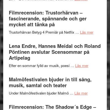
en
Ystad
humoristisk
Sweden
Filmrecension: Trustorhärvan –
och
Jazz
fascinerande, spännande och ger
hjärtevarm
Festival
mycket att tänka på
lättsam
2026
kompott
om
Trustorhärvan Betyg 4 Premiär på Netflix …
Läs mer
–
Filmrecens
I
Trustorhä
Lena Endre, Hannes Meidal och Roland
Delvis
–
Pöntinen avslutar Scensommar på
bortom
fascineran
Artipelag
genrens
spännand
vidsträckta
om
Efter en sommar fylld av musik, poesi …
Läs mer
och
terräng
Lena
ger
Endre,
Malmöfestivalen bjuder in till sång,
mycket
Hannes
musik, samtal och teater
att
Meidal
tänka
om
Under Malmöfestivalen bjuder Malmö …
Läs mer
och
på
Malmöfestiva
Roland
bjuder
Filmrecension: The Shadow´s Edge –
Pöntinen