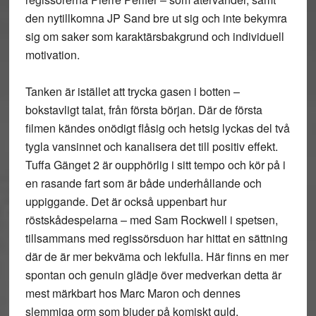
den nytillkomna JP Sand bre ut sig och inte bekymra
sig om saker som karaktärsbakgrund och individuell
motivation.
Tanken är istället att trycka gasen i botten –
bokstavligt talat, från första början. Där de första
filmen kändes onödigt flåsig och hetsig lyckas del två
tygla vansinnet och kanalisera det till positiv effekt.
Tuffa Gänget 2 är oupphörlig i sitt tempo och kör på i
en rasande fart som är både underhållande och
uppiggande. Det är också uppenbart hur
röstskådespelarna – med Sam Rockwell i spetsen,
tillsammans med regissörsduon har hittat en sättning
där de är mer bekväma och lekfulla. Här finns en mer
spontan och genuin glädje över medverkan detta är
mest märkbart hos Marc Maron och dennes
slemmiga orm som bjuder på komiskt guld.