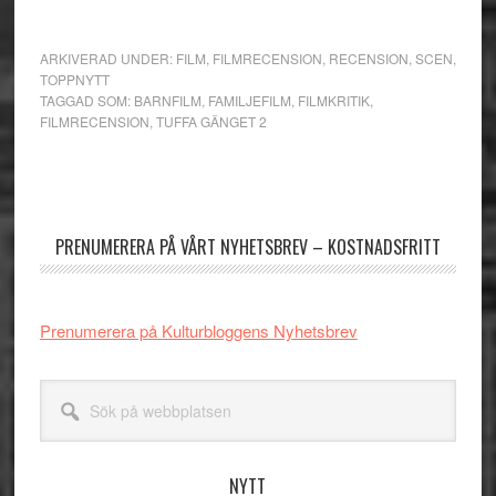
ARKIVERAD UNDER:
FILM
,
FILMRECENSION
,
RECENSION
,
SCEN
,
TOPPNYTT
TAGGAD SOM:
BARNFILM
,
FAMILJEFILM
,
FILMKRITIK
,
FILMRECENSION
,
TUFFA GÄNGET 2
Primärt
sidofält
PRENUMERERA PÅ VÅRT NYHETSBREV – KOSTNADSFRITT
Prenumerera på Kulturbloggens Nyhetsbrev
Sök
på
webbplatsen
NYTT