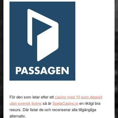
För den som letar efter ett
casino med 10 euro deposit
utan svensk licens
så är
SpelaCasino.io
en riktigt bra
resurs. Där listar de och recenserar alla tillgängliga
alternativ.