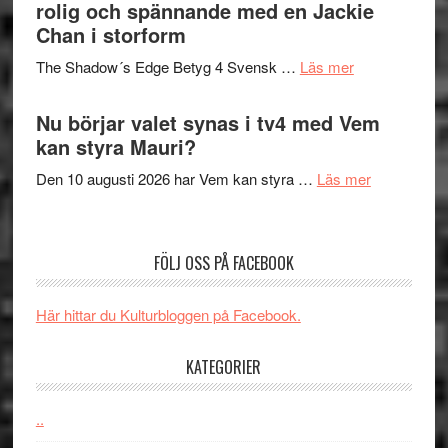
in
rolig och spännande med en Jackie
avslutar
till
Chan i storform
Scensommar
sång,
på
om
The Shadow´s Edge Betyg 4 Svensk …
Läs mer
musik,
Artipelag
Filmrecension
samtal
The
Nu börjar valet synas i tv4 med Vem
och
Shadow
kan styra Mauri?
teater
´s
om
Den 10 augusti 2026 har Vem kan styra …
Läs mer
Edge
Nu
–
börjar
rolig
valet
och
FÖLJ OSS PÅ FACEBOOK
synas
spännande
i
med
Här hittar du Kulturbloggen på Facebook.
tv4
en
med
Jackie
KATEGORIER
Vem
Chan
kan
i
styra
..
storform
Mauri?