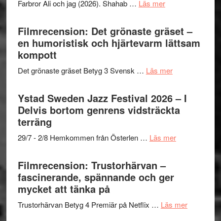
om
Farbror Ali och jag (2026). Shahab …
Läs mer
19
Believe
Grattis
nya
–
Shahab
Filmrecension: Det grönaste gräset –
titlar
Vrach
Mehrabi
en humoristisk och hjärtevarm lättsam
i
Frankenshtey
till
kompott
årets
–
Filmstadens
filmprogram
med
om
Det grönaste gräset Betyg 3 Svensk …
Läs mer
Kulturs
Fox
Filmrecension:
stipendium
Mulder
Det
Ystad Sweden Jazz Festival 2026 – I
och
grönaste
Delvis bortom genrens vidsträckta
Dana
gräset
terräng
Scully
–
om
29/7 - 2/8 Hemkommen från Österlen …
Läs mer
en
Ystad
humoristisk
Sweden
Filmrecension: Trustorhärvan –
och
Jazz
fascinerande, spännande och ger
hjärtevarm
Festival
mycket att tänka på
lättsam
2026
kompott
om
Trustorhärvan Betyg 4 Premiär på Netflix …
Läs mer
–
Filmrecens
I