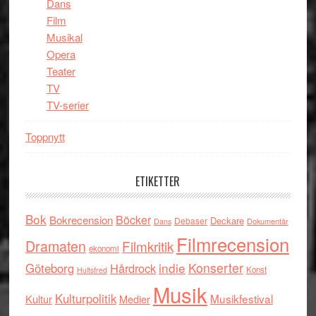
Dans
Film
Musikal
Opera
Teater
TV
TV-serier
Toppnytt
ETIKETTER
Bok
Böcker
Bokrecension
Deckare
Debaser
Dokumentär
Dans
Filmrecension
Dramaten
Filmkritik
ekonomi
indie
Konserter
Göteborg
Hårdrock
Konst
Hultsfred
Musik
Kulturpolitik
Musikfestival
Kultur
Medier