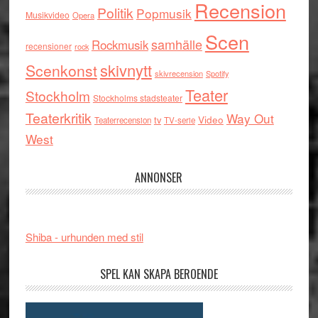
Recension
Politik
Popmusik
Musikvideo
Opera
Scen
samhälle
Rockmusik
recensioner
rock
skivnytt
Scenkonst
skivrecension
Spotify
Teater
Stockholm
Stockholms stadsteater
Teaterkritik
Way Out
tv
Video
Teaterrecension
TV-serie
West
ANNONSER
Shiba - urhunden med stil
SPEL KAN SKAPA BEROENDE