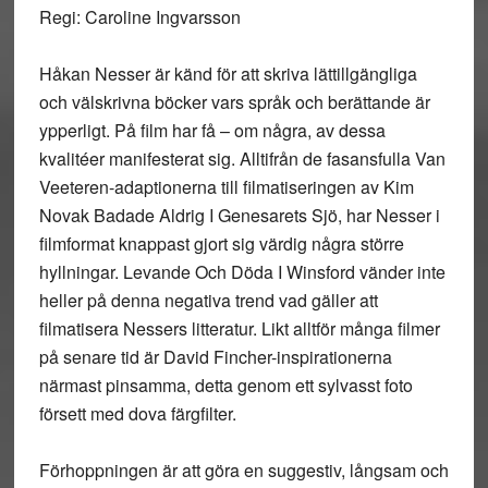
Regi: Caroline Ingvarsson
Håkan Nesser är känd för att skriva lättillgängliga
och välskrivna böcker vars språk och berättande är
ypperligt. På film har få – om några, av dessa
kvalitéer manifesterat sig. Alltifrån de fasansfulla Van
Veeteren-adaptionerna till filmatiseringen av Kim
Novak Badade Aldrig I Genesarets Sjö, har Nesser i
filmformat knappast gjort sig värdig några större
hyllningar. Levande Och Döda I Winsford vänder inte
heller på denna negativa trend vad gäller att
filmatisera Nessers litteratur. Likt alltför många filmer
på senare tid är David Fincher-inspirationerna
närmast pinsamma, detta genom ett sylvasst foto
försett med dova färgfilter.
Förhoppningen är att göra en suggestiv, långsam och