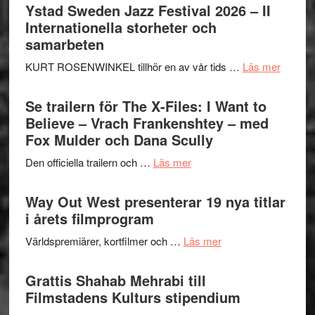
Ystad Sweden Jazz Festival 2026 – II
Internationella storheter och
samarbeten
om
KURT ROSENWINKEL tillhör en av vår tids …
Läs mer
Ystad
Swede
Se trailern för The X-Files: I Want to
Jazz
Believe – Vrach Frankenshtey – med
Festiva
Fox Mulder och Dana Scully
2026
om
Den officiella trailern och …
Läs mer
–
Se
II
trailern
Way Out West presenterar 19 nya titlar
Internat
för
i årets filmprogram
storhet
The
och
om
Världspremiärer, kortfilmer och …
Läs mer
X-
samarb
Way
Files:
Out
Grattis Shahab Mehrabi till
I
West
Filmstadens Kulturs stipendium
Want
presenterar
to