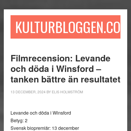
Hoppa
Hoppa
Hoppa
till
till
till
huvudinnehåll
det
sidfot
KULTURBLOGGEN.COM
primära
sidofältet
Filmrecension: Levande
och döda i Winsford –
tanken bättre än resultatet
13 DECEMBER, 2024
BY
ELIS HOLMSTRÖM
Levande och döda i Winsford
Betyg: 2
Svensk biopremiär: 13 december