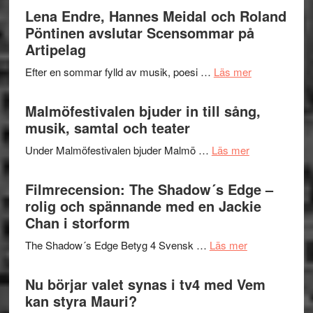
Trustorhä
Lena Endre, Hannes Meidal och Roland
Delvis
–
Pöntinen avslutar Scensommar på
bortom
fascineran
Artipelag
genrens
spännand
vidsträckta
om
Efter en sommar fylld av musik, poesi …
Läs mer
och
terräng
Lena
ger
Endre,
Malmöfestivalen bjuder in till sång,
mycket
Hannes
musik, samtal och teater
att
Meidal
tänka
om
Under Malmöfestivalen bjuder Malmö …
Läs mer
och
på
Malmöfestiva
Roland
bjuder
Filmrecension: The Shadow´s Edge –
Pöntinen
in
rolig och spännande med en Jackie
avslutar
till
Chan i storform
Scensommar
sång,
på
om
The Shadow´s Edge Betyg 4 Svensk …
Läs mer
musik,
Artipelag
Filmrecension
samtal
The
Nu börjar valet synas i tv4 med Vem
och
Shadow
kan styra Mauri?
teater
´s