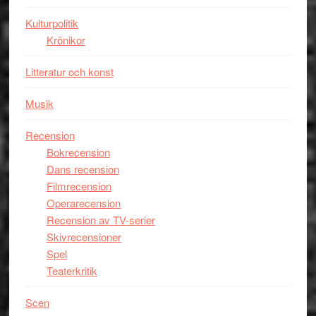
unga
Kulturpolitik
skådespelar
Krönikor
Litteratur och konst
Musik
Recension
Bokrecension
Dans recension
Filmrecension
Operarecension
Recension av TV-serier
Skivrecensioner
Spel
Teaterkritik
Scen