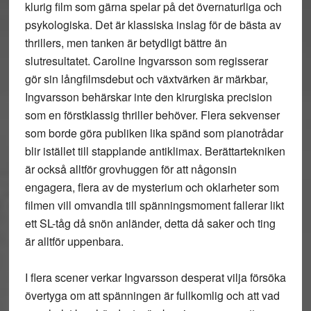
klurig film som gärna spelar på det övernaturliga och
psykologiska. Det är klassiska inslag för de bästa av
thrillers, men tanken är betydligt bättre än
slutresultatet. Caroline Ingvarsson som regisserar
gör sin långfilmsdebut och växtvärken är märkbar,
Ingvarsson behärskar inte den kirurgiska precision
som en förstklassig thriller behöver. Flera sekvenser
som borde göra publiken lika spänd som pianotrådar
blir istället till stapplande antiklimax. Berättartekniken
är också alltför grovhuggen för att någonsin
engagera, flera av de mysterium och oklarheter som
filmen vill omvandla till spänningsmoment fallerar likt
ett SL-tåg då snön anländer, detta då saker och ting
är alltför uppenbara.
I flera scener verkar Ingvarsson desperat vilja försöka
övertyga om att spänningen är fullkomlig och att vad