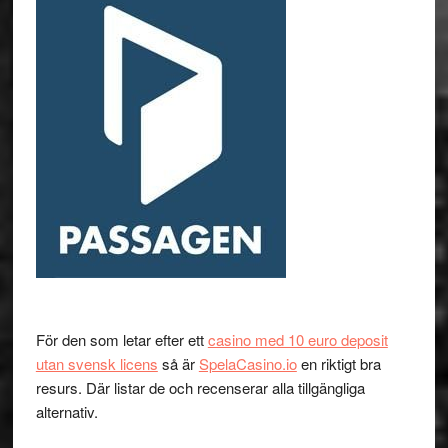
För den som letar efter ett
casino med 10 euro deposit
utan svensk licens
så är
SpelaCasino.io
en riktigt bra
resurs. Där listar de och recenserar alla tillgängliga
alternativ.