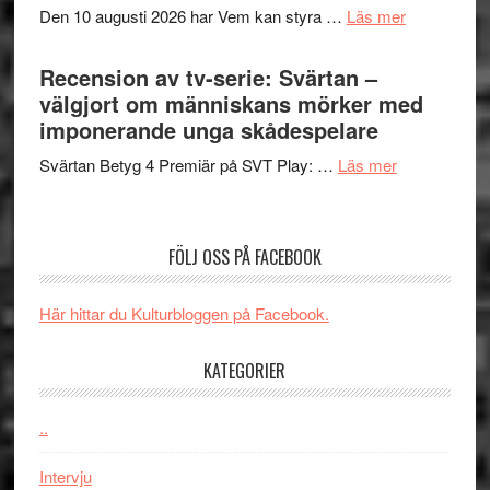
om
Den 10 augusti 2026 har Vem kan styra …
Läs mer
Edge
Nu
–
börjar
Recension av tv-serie: Svärtan –
rolig
valet
välgjort om människans mörker med
och
synas
imponerande unga skådespelare
spännande
i
med
om
Svärtan Betyg 4 Premiär på SVT Play: …
Läs mer
tv4
en
Recension
med
Jackie
av
Vem
Chan
tv-
kan
FÖLJ OSS PÅ FACEBOOK
i
serie:
styra
storform
Svärtan
Mauri?
Här hittar du Kulturbloggen på Facebook.
–
välgjort
KATEGORIER
om
människans
mörker
..
med
Intervju
imponerande