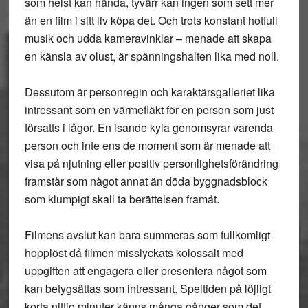
som helst kan hända, tyvärr kan ingen som sett mer
än en film i sitt liv köpa det. Och trots konstant hotfull
musik och udda kameravinklar – menade att skapa
en känsla av olust, är spänningshalten lika med noll.
Dessutom är personregin och karaktärsgalleriet lika
intressant som en värmefläkt för en person som just
försatts i lågor. En isande kyla genomsyrar varenda
person och inte ens de moment som är menade att
visa på njutning eller positiv personlighetsförändring
framstår som något annat än döda byggnadsblock
som klumpigt skall ta berättelsen framåt.
Filmens avslut kan bara summeras som fullkomligt
hopplöst då filmen misslyckats kolossalt med
uppgiften att engagera eller presentera något som
kan betygsättas som intressant. Speltiden på löjligt
korta nittio minuter känns många gånger som det