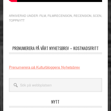
ARKIVERAD UNDER:
FILM
,
FILMRECENSION
,
RECENSION
,
SCEN
,
TOPPNYTT
Primärt
sidofält
PRENUMERERA PÅ VÅRT NYHETSBREV – KOSTNADSFRITT
Prenumerera på Kulturbloggens Nyhetsbrev
Sök
på
webbplatsen
NYTT