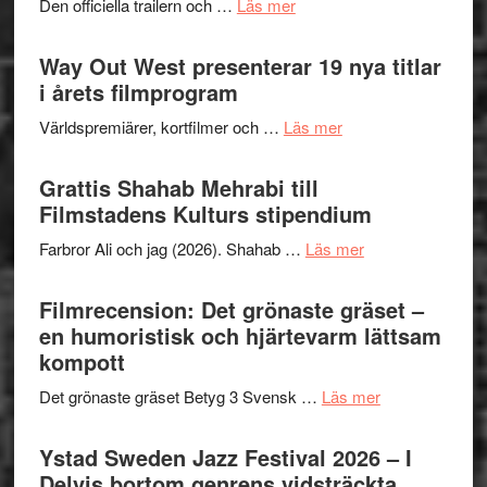
om
Den officiella trailern och …
Läs mer
–
kväll
Se
II
trailern
Way Out West presenterar 19 nya titlar
Internat
för
i årets filmprogram
storhet
The
och
om
Världspremiärer, kortfilmer och …
Läs mer
X-
samarb
Way
Files:
Out
Grattis Shahab Mehrabi till
I
West
Filmstadens Kulturs stipendium
Want
presenterar
to
om
Farbror Ali och jag (2026). Shahab …
Läs mer
19
Believe
Grattis
nya
–
Shahab
Filmrecension: Det grönaste gräset –
titlar
Vrach
Mehrabi
en humoristisk och hjärtevarm lättsam
i
Frankenshtey
till
kompott
årets
–
Filmstadens
filmprogram
med
om
Det grönaste gräset Betyg 3 Svensk …
Läs mer
Kulturs
Fox
Filmrecension:
stipendium
Mulder
Det
Ystad Sweden Jazz Festival 2026 – I
och
grönaste
Delvis bortom genrens vidsträckta