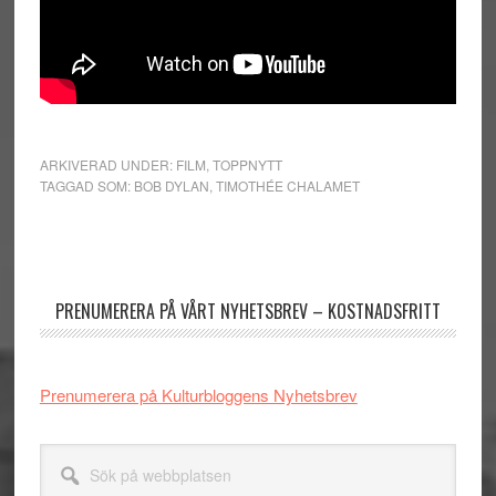
ARKIVERAD UNDER:
FILM
,
TOPPNYTT
TAGGAD SOM:
BOB DYLAN
,
TIMOTHÉE CHALAMET
Primärt
sidofält
PRENUMERERA PÅ VÅRT NYHETSBREV – KOSTNADSFRITT
Prenumerera på Kulturbloggens Nyhetsbrev
Sök
på