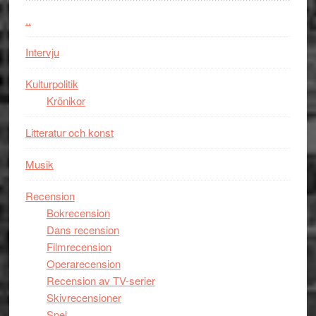
kan
i
styra
..
storform
Mauri?
Intervju
Kulturpolitik
Krönikor
Litteratur och konst
Musik
Recension
Bokrecension
Dans recension
Filmrecension
Operarecension
Recension av TV-serier
Skivrecensioner
Spel