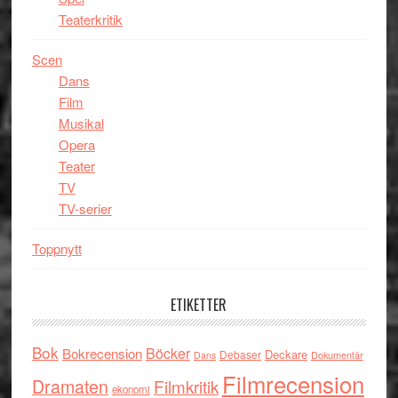
Teaterkritik
Scen
Dans
Film
Musikal
Opera
Teater
TV
TV-serier
Toppnytt
ETIKETTER
Bok
Böcker
Bokrecension
Deckare
Debaser
Dokumentär
Dans
Filmrecension
Dramaten
Filmkritik
ekonomi