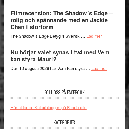
på
Malmöfestiva
Roland
bjuder
Filmrecension: The Shadow´s Edge –
Pöntinen
in
rolig och spännande med en Jackie
avslutar
till
Chan i storform
Scensommar
sång,
på
om
The Shadow´s Edge Betyg 4 Svensk …
Läs mer
musik,
Artipelag
Filmrecension
samtal
The
Nu börjar valet synas i tv4 med Vem
och
Shadow
kan styra Mauri?
teater
´s
om
Den 10 augusti 2026 har Vem kan styra …
Läs mer
Edge
Nu
–
börjar
rolig
valet
och
FÖLJ OSS PÅ FACEBOOK
synas
spännande
i
med
Här hittar du Kulturbloggen på Facebook.
tv4
en
med
Jackie
KATEGORIER
Vem
Chan