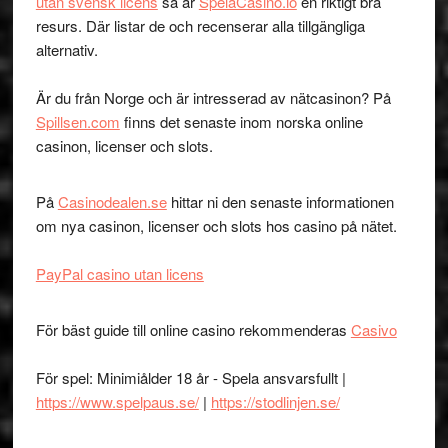
utan svensk licens
så är
SpelaCasino.io
en riktigt bra
resurs. Där listar de och recenserar alla tillgängliga
alternativ.
Är du från Norge och är intresserad av nätcasinon? På
Spillsen.com
finns det senaste inom norska online
casinon, licenser och slots.
På
Casinodealen.se
hittar ni den senaste informationen
om nya casinon, licenser och slots hos casino på nätet.
PayPal casino utan licens
För bäst guide till online casino rekommenderas
Casivo
För spel: Minimiålder 18 år - Spela ansvarsfullt |
https://www.spelpaus.se/
|
https://stodlinjen.se/