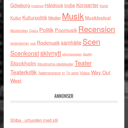
indie
Konserter
Göteborg
Hårdrock
Konst
Hultsfred
Musik
Kulturpolitik
Musikfestival
Kultur
Medier
Recension
Politik
Popmusik
Musikvideo
Opera
Scen
samhälle
Rockmusik
recensioner
rock
skivnytt
Scenkonst
skivrecension
Spotify
Teater
Stockholm
Stockholms stadsteater
Teaterkritik
Way Out
tv
Video
Teaterrecension
TV-serie
West
ANNONSER
Shiba - urhunden med stil