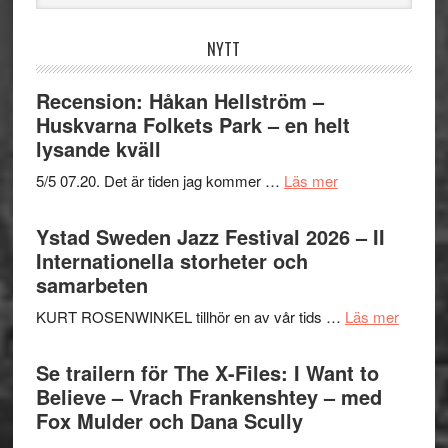
webbplatsen
NYTT
Recension: Håkan Hellström –
Huskvarna Folkets Park – en helt
lysande kväll
om
5/5 07.20. Det är tiden jag kommer …
Läs mer
Recension:
Håkan
Ystad Sweden Jazz Festival 2026 – II
Hellström
Internationella storheter och
–
samarbeten
Huskvarna
om
KURT ROSENWINKEL tillhör en av vår tids …
Läs mer
Folkets
Ystad
Park
Swede
Se trailern för The X-Files: I Want to
–
Jazz
Believe – Vrach Frankenshtey – med
en
Festiva
Fox Mulder och Dana Scully
helt
2026
lysande