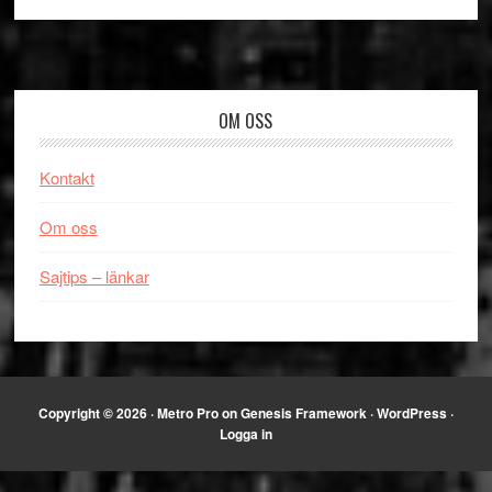
Footer
OM OSS
Kontakt
Om oss
Sajtips – länkar
Copyright © 2026 ·
Metro Pro
on
Genesis Framework
·
WordPress
·
Logga in