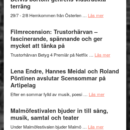
Dana
gräset
terräng
Scully
–
om
29/7 - 2/8 Hemkommen från Österlen …
Läs mer
en
Ystad
humoristisk
Sweden
Filmrecension: Trustorhärvan –
och
Jazz
fascinerande, spännande och ger
hjärtevarm
Festival
mycket att tänka på
lättsam
2026
kompott
om
Trustorhärvan Betyg 4 Premiär på Netflix …
Läs mer
–
Filmrecens
I
Trustorhä
Lena Endre, Hannes Meidal och Roland
Delvis
–
Pöntinen avslutar Scensommar på
bortom
fascineran
Artipelag
genrens
spännand
vidsträckta
om
Efter en sommar fylld av musik, poesi …
Läs mer
och
terräng
Lena
ger
Endre,
Malmöfestivalen bjuder in till sång,
mycket
Hannes
musik, samtal och teater
att
Meidal
tänka
om
Under Malmöfestivalen bjuder Malmö …
Läs mer
och