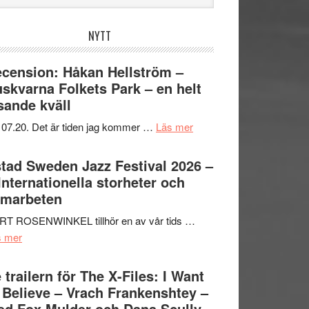
bplatsen
NYTT
cension: Håkan Hellström –
skvarna Folkets Park – en helt
sande kväll
om
 07.20. Det är tiden jag kommer …
Läs mer
Recension:
Håkan
tad Sweden Jazz Festival 2026 –
Hellström
 Internationella storheter och
–
amarbeten
Huskvarna
RT ROSENWINKEL tillhör en av vår tids …
Folkets
om
s mer
Park
Ystad
–
Sweden
 trailern för The X-Files: I Want
en
Jazz
 Believe – Vrach Frankenshtey –
helt
Festival
d Fox Mulder och Dana Scully
lysande