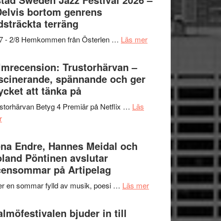
och
grönaste
Delvis bortom genrens
Dana
gräset
dsträckta terräng
Scully
–
om
/7 - 2/8 Hemkommen från Österlen …
Läs mer
en
Ystad
humoristisk
Sweden
lmrecension: Trustorhärvan –
och
Jazz
scinerande, spännande och ger
hjärtevarm
Festival
cket att tänka på
lättsam
2026
kompott
storhärvan Betyg 4 Premiär på Netflix …
Läs
–
om
r
I
Filmrecension:
Delvis
Trustorhärvan
na Endre, Hannes Meidal och
bortom
–
land Pöntinen avslutar
genrens
fascinerande,
ensommar på Artipelag
vidsträckta
spännande
terräng
om
er en sommar fylld av musik, poesi …
Läs mer
och
Lena
ger
Endre,
lmöfestivalen bjuder in till
mycket
Hannes