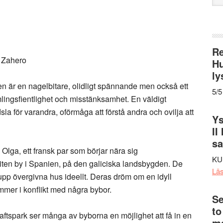
web
Re
s Zahero
Hu
ly
en är en nagelbitare, olidligt spännande men också ett
5/5
ingsfientlighet och misstänksamhet. En väldigt
sla för varandra, oförmåga att förstå andra och ovilja att
Ys
II
s
h Olga, ett fransk par som börjar nära sig
KU
n liten by i Spanien, på den galiciska landsbygden. De
Lä
 upp övergivna hus ideellt. Deras dröm om en idyll
ommer i konflikt med några bybor.
Se
to
dkraftspark ser många av byborna en möjlighet att få in en
me