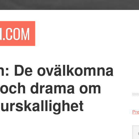
N.COM
n: De ovälkomna
Pr
si
e och drama om
urskallighet
Pre
Sö
på