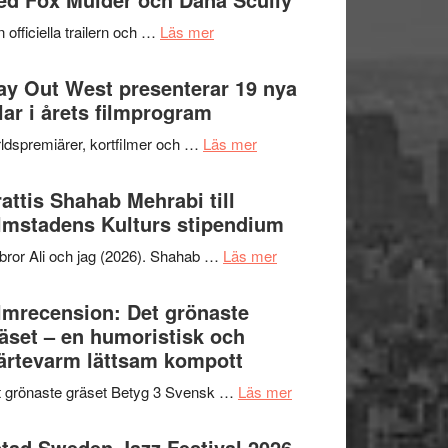
2026
kväll
om
 officiella trailern och …
Läs mer
–
Se
II
trailern
y Out West presenterar 19 nya
Internationella
för
tlar i årets filmprogram
storheter
The
och
om
ldspremiärer, kortfilmer och …
Läs mer
X-
samarbeten
Way
Files:
Out
attis Shahab Mehrabi till
I
West
lmstadens Kulturs stipendium
Want
presenterar
to
om
bror Ali och jag (2026). Shahab …
Läs mer
19
Believe
Grattis
nya
–
Shahab
lmrecension: Det grönaste
titlar
Vrach
Mehrabi
äset – en humoristisk och
i
Frankenshtey
till
ärtevarm lättsam kompott
årets
–
Filmstadens
filmprogram
med
om
 grönaste gräset Betyg 3 Svensk …
Läs mer
Kulturs
Fox
Filmrecension:
stipendium
Mulder
Det
tad Sweden Jazz Festival 2026 –