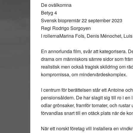
De ovälkomna
Betyg 4
Svensk biopremiär 22 september 2023
Regi Rodrigo Sorgoyen
I rollernaMarina Foïs, Denis Ménochet, Lui
En annorlunda film, svår att kategorisera. D
drama om människors sämre sidor som främl
realistisk men också tragisk skildring om räd
kompromissa, om mindervärdeskomplex.
I centrum för berättelsen står ett Antoine oc
pensionsåldern. De har slagit sig till ro i e
odlar grönsaker, framför tomater, och rustar
förvandlas snart till en otäck plats när de k
När ett norskt företag vill installera en vin