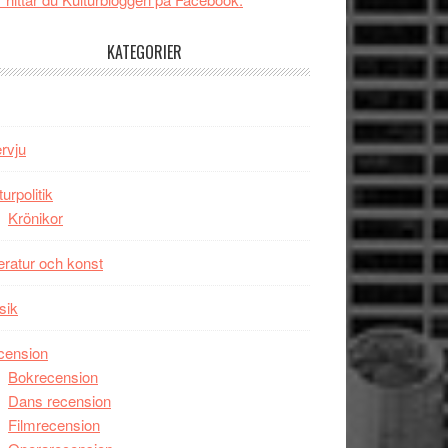
tv4
Jackie
med
Chan
KATEGORIER
Vem
i
kan
storform
styra
Mauri?
ervju
turpolitik
Krönikor
teratur och konst
sik
cension
Bokrecension
Dans recension
Filmrecension