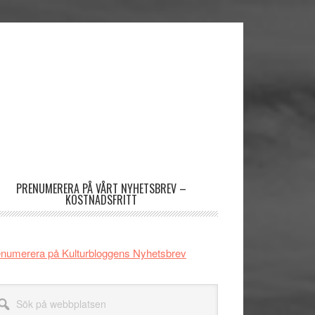
imärt
dofält
PRENUMERERA PÅ VÅRT NYHETSBREV –
KOSTNADSFRITT
numerera på Kulturbloggens Nyhetsbrev
k