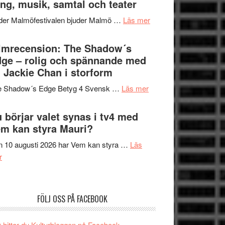
ng, musik, samtal och teater
att
Meidal
tänka
om
der Malmöfestivalen bjuder Malmö …
Läs mer
och
på
Malmöfestivalen
Roland
bjuder
lmrecension: The Shadow´s
Pöntinen
in
ge – rolig och spännande med
avslutar
till
 Jackie Chan i storform
Scensommar
sång,
på
om
e Shadow´s Edge Betyg 4 Svensk …
Läs mer
musik,
Artipelag
Filmrecension:
samtal
The
 börjar valet synas i tv4 med
och
Shadow
m kan styra Mauri?
teater
´s
 10 augusti 2026 har Vem kan styra …
Läs
Edge
om
r
–
Nu
rolig
börjar
och
valet
spännande
FÖLJ OSS PÅ FACEBOOK
synas
med
i
en
 hittar du Kulturbloggen på Facebook.