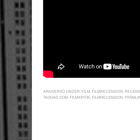
ARKIVERAD UNDER:
FILM
,
FILMRECENSION
,
RECENS
TAGGAD SOM:
FILMKRITIK
,
FILMRECENSION
,
FRÄMLI