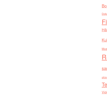
Bo
Dok
F
Hå
Kul
Mus
R
sa
skiv
Te
Vid