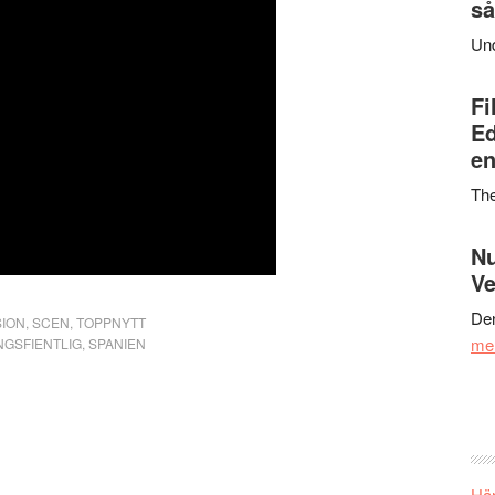
så
Un
Fi
Ed
en
Th
Nu
Ve
Den
ION
,
SCEN
,
TOPPNYTT
me
NGSFIENTLIG
,
SPANIEN
Här