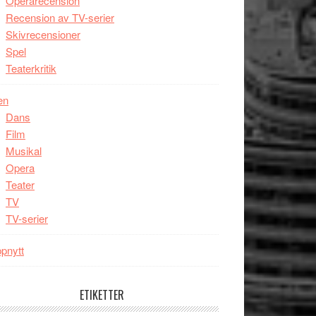
Operarecension
Recension av TV-serier
Skivrecensioner
Spel
Teaterkritik
en
Dans
Film
Musikal
Opera
Teater
TV
TV-serier
pnytt
ETIKETTER