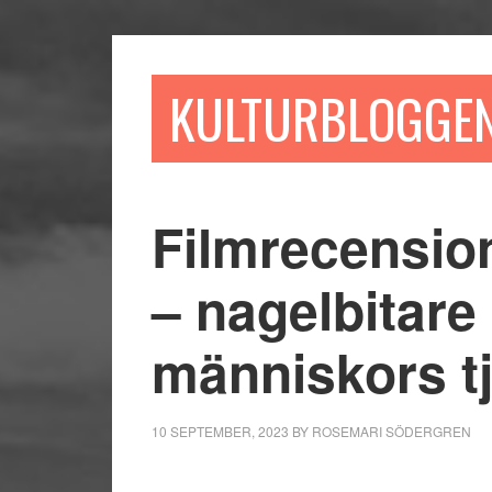
Hoppa
Hoppa
Hoppa
till
till
till
huvudinnehåll
det
sidfot
KULTURBLOGGE
primära
sidofältet
Filmrecensio
– nagelbitar
människors tj
10 SEPTEMBER, 2023
BY
ROSEMARI SÖDERGREN