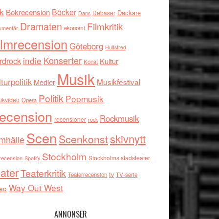
k
Böcker
Bokrecension
Deckare
Debaser
Dans
Dramaten
Filmkritik
umentär
ekonomi
ilmrecension
Göteborg
Hultsfred
indie
Konserter
rdrock
Kultur
Konst
Musik
turpolitik
Musikfestival
Medier
Politik
Popmusik
ikvideo
Opera
ecension
Rockmusik
recensioner
rock
Scen
skivnytt
Scenkonst
mhälle
Stockholm
Stockholms stadsteater
recension
Spotify
ater
Teaterkritik
tv
Teaterrecension
TV-serie
Way Out West
eo
ANNONSER