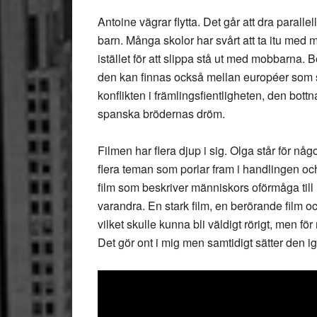
Antoine vägrar flytta. Det går att dra paralle
barn. Många skolor har svårt att ta itu med 
istället för att slippa stå ut med mobbarna. B
den kan finnas också mellan européer som s
konflikten i främlingsfientligheten, den bott
spanska brödernas dröm.
Filmen har flera djup i sig. Olga står för någ
flera teman som porlar fram i handlingen och 
film som beskriver människors oförmåga till 
varandra. En stark film, en berörande film o
vilket skulle kunna bli väldigt rörigt, men fö
Det gör ont i mig men samtidigt sätter den i