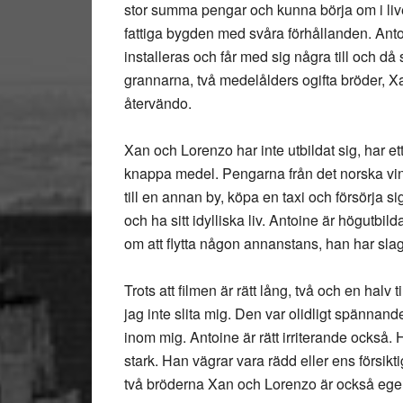
stor summa pengar och kunna börja om i livet
fattiga bygden med svåra förhållanden. Anto
installeras och får med sig några till och då 
grannarna, två medelålders ogifta bröder, Xa
återvändo.
Xan och Lorenzo har inte utbildat sig, har 
knappa medel. Pengarna från det norska vind
till en annan by, köpa en taxi och försörja s
och ha sitt idylliska liv. Antoine är högutb
om att flytta någon annanstans, han har slagit
Trots att filmen är rätt lång, två och en hal
jag inte slita mig. Den var olidligt spännan
inom mig. Antoine är rätt irriterande också. 
stark. Han vägrar vara rädd eller ens försik
två bröderna Xan och Lorenzo är också ege