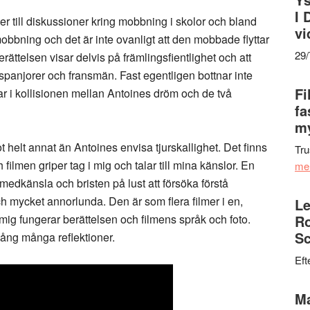
I 
ller till diskussioner kring mobbning i skolor och bland
vi
mobbning och det är inte ovanligt att den mobbade flyttar
29
erättelsen visar delvis på främlingsfientlighet och att
panjorer och fransmän. Fast egentligen bottnar inte
Fi
nar i kollisionen mellan Antoines dröm och de två
fa
my
ot helt annat än Antoines envisa tjurskallighet. Det finns
Tru
filmen griper tag i mig och talar till mina känslor. En
me
medkänsla och bristen på lust att försöka förstå
ch mycket annorlunda. Den är som flera filmer i en,
Le
r mig fungerar berättelsen och filmens språk och foto.
Ro
Sc
gång många reflektioner.
Eft
Ma