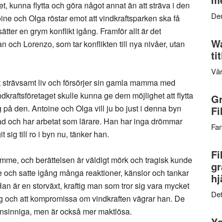
, kunna flytta och göra något annat än att sträva i den
Den
ine och Olga röstar emot att vindkraftsparken ska få
sätter en grym konflikt igång. Framför allt är det
Wa
n och Lorenzo, som tar konflikten till nya nivåer, utan
ti
Vär
ett strävsamt liv och försörjer sin gamla mamma med
kraftsföretaget skulle kunna ge dem möjlighet att flytta
Gr
ig på den. Antoine och Olga vill ju bo just i denna byn
Fi
ildad och har arbetat som lärare. Han har inga drömmar
Far
 sig till ro i byn nu, tänker han.
Fi
v timme, och berättelsen är väldigt mörk och tragisk kunde
gr
de och satte igång många reaktioner, känslor och tankar
hj
Han är en storväxt, kraftig man som tror sig vara mycket
Det
tig och att kompromissa om vindkraften vägrar han. De
nsinniga, men är också mer maktlösa.
Ys