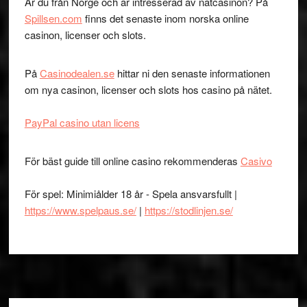
Är du från Norge och är intresserad av nätcasinon? På
Spillsen.com
finns det senaste inom norska online
casinon, licenser och slots.
På
Casinodealen.se
hittar ni den senaste informationen
om nya casinon, licenser och slots hos casino på nätet.
PayPal casino utan licens
För bäst guide till online casino rekommenderas
Casivo
För spel: Minimiålder 18 år - Spela ansvarsfullt |
https://www.spelpaus.se/
|
https://stodlinjen.se/