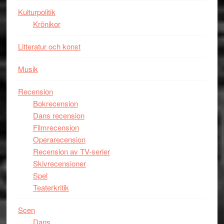
Chan
Kulturpolitik
i
Krönikor
storform
Litteratur och konst
Musik
Recension
Bokrecension
Dans recension
Filmrecension
Operarecension
Recension av TV-serier
Skivrecensioner
Spel
Teaterkritik
Scen
Dans