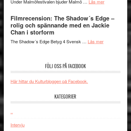
om
Under Malmöfestivalen bjuder Malmö …
Läs mer
och
på
Malmöfestiva
Roland
bjuder
Filmrecension: The Shadow´s Edge –
Pöntinen
in
rolig och spännande med en Jackie
avslutar
till
Chan i storform
Scensommar
sång,
på
om
The Shadow´s Edge Betyg 4 Svensk …
Läs mer
musik,
Artipelag
Filmrecension
samtal
The
och
Shadow
teater
FÖLJ OSS PÅ FACEBOOK
´s
Edge
Här hittar du Kulturbloggen på Facebook.
–
rolig
KATEGORIER
och
spännande
med
..
en
Intervju
Jackie