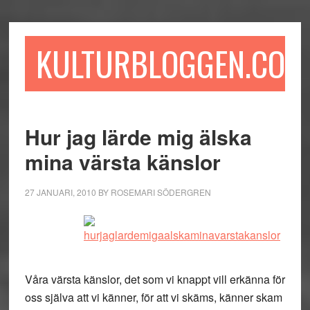
Hoppa
Hoppa
Hoppa
till
till
till
huvudinnehåll
det
sidfot
KULTURBLOGGEN.COM
primära
sidofältet
Hur jag lärde mig älska
mina värsta känslor
27 JANUARI, 2010
BY
ROSEMARI SÖDERGREN
Våra värsta känslor, det som vi knappt vill erkänna för
oss själva att vi känner, för att vi skäms, känner skam