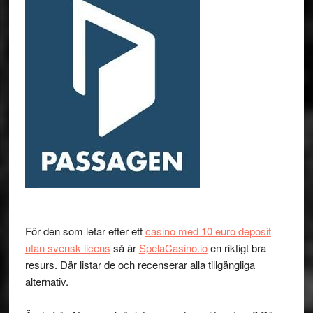
För den som letar efter ett
casino med 10 euro deposit
utan svensk licens
så är
SpelaCasino.io
en riktigt bra
resurs. Där listar de och recenserar alla tillgängliga
alternativ.