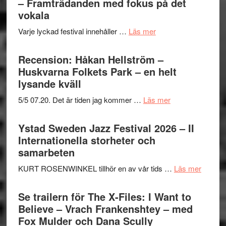
– Framträdanden med fokus på det
vokala
om
Varje lyckad festival innehåller …
Läs mer
Ystad
Sweden
Recension: Håkan Hellström –
Jazz
Huskvarna Folkets Park – en helt
Festival
lysande kväll
2026
om
5/5 07.20. Det är tiden jag kommer …
Läs mer
del
Recension:
III
Håkan
Ystad Sweden Jazz Festival 2026 – II
–
Hellström
Internationella storheter och
Framträdanden
–
samarbeten
med
Huskvarna
fokus
om
KURT ROSENWINKEL tillhör en av vår tids …
Läs mer
Folkets
på
Ystad
Park
det
Swede
Se trailern för The X-Files: I Want to
–
vokala
Jazz
Believe – Vrach Frankenshtey – med
en
Festiva
Fox Mulder och Dana Scully
helt