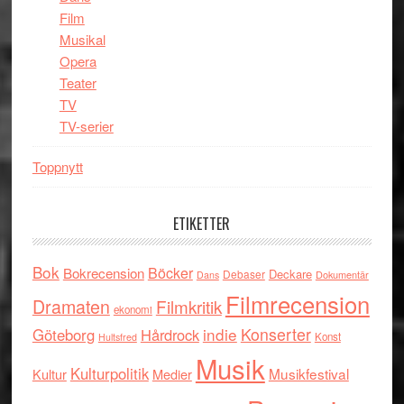
Film
Musikal
Opera
Teater
TV
TV-serier
Toppnytt
ETIKETTER
Bok
Böcker
Bokrecension
Deckare
Debaser
Dokumentär
Dans
Filmrecension
Dramaten
Filmkritik
ekonomi
indie
Konserter
Göteborg
Hårdrock
Konst
Hultsfred
Musik
Kulturpolitik
Musikfestival
Kultur
Medier