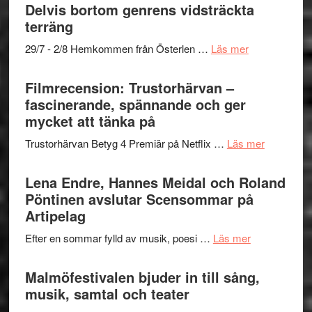
och
grönaste
Delvis bortom genrens vidsträckta
Dana
gräset
terräng
Scully
–
om
29/7 - 2/8 Hemkommen från Österlen …
Läs mer
en
Ystad
humoristisk
Sweden
Filmrecension: Trustorhärvan –
och
Jazz
fascinerande, spännande och ger
hjärtevarm
Festival
mycket att tänka på
lättsam
2026
kompott
om
Trustorhärvan Betyg 4 Premiär på Netflix …
Läs mer
–
Filmrecens
I
Trustorhä
Lena Endre, Hannes Meidal och Roland
Delvis
–
Pöntinen avslutar Scensommar på
bortom
fascineran
Artipelag
genrens
spännand
vidsträckta
om
Efter en sommar fylld av musik, poesi …
Läs mer
och
terräng
Lena
ger
Endre,
Malmöfestivalen bjuder in till sång,
mycket
Hannes
musik, samtal och teater
att
Meidal
tänka