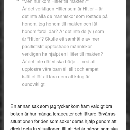
”Men hur kom Hitler till makten?”
Är det verkligen Hitler som är Hitler – är
det inte alla de människor som röstade på
honom, tog honom till makten och lät
honom förbli där? Är det inte de (vi) som
är ”Hitler”? Skulle ett samhälle av mer
pacifistiskt uppfostrade människor
verkligen ha hjälpt en Hitler till makten?
Är det inte där vi ska börja – med att
uppfostra våra barn till tillit och empati
istället för att lära dem att kring är
oundvikligt.
En annan sak som jag tycker kom fram väldigt bra i
boken är hur många terapeuter och läkare förvärras
situationen för den som söker deras hjälp genom att
direkt dela in situationen till att det är någon som ska