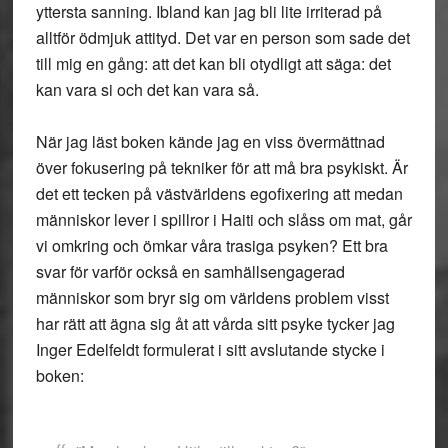
yttersta sanning. Ibland kan jag bli lite irriterad på
alltför ödmjuk attityd. Det var en person som sade det
till mig en gång: att det kan bli otydligt att säga: det
kan vara si och det kan vara så.
När jag läst boken kände jag en viss övermättnad
över fokusering på tekniker för att må bra psykiskt. Är
det ett tecken på västvärldens egofixering att medan
människor lever i spillror i Haiti och slåss om mat, går
vi omkring och ömkar våra trasiga psyken? Ett bra
svar för varför också en samhällsengagerad
människor som bryr sig om världens problem visst
har rätt att ägna sig åt att vårda sitt psyke tycker jag
Inger Edelfeldt formulerat i sitt avslutande stycke i
boken: