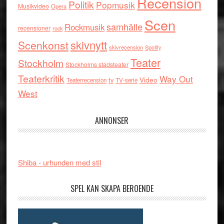
Recension
Politik
Popmusik
Musikvideo
Opera
Scen
samhälle
Rockmusik
recensioner
rock
skivnytt
Scenkonst
skivrecension
Spotify
Teater
Stockholm
Stockholms stadsteater
Teaterkritik
Way Out
tv
Video
Teaterrecension
TV-serie
West
ANNONSER
Shiba - urhunden med stil
SPEL KAN SKAPA BEROENDE