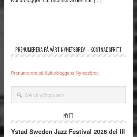
Kulturbloggen har recenserat den här. […]
Primärt
sidofält
PRENUMERERA PÅ VÅRT NYHETSBREV – KOSTNADSFRITT
Prenumerera på Kulturbloggens Nyhetsbrev
Sök
på
webbplatsen
NYTT
Ystad Sweden Jazz Festival 2026 del III