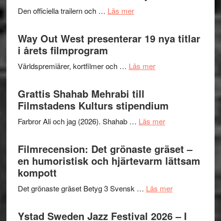
2026
lysande
om
Den officiella trailern och …
Läs mer
–
kväll
Se
II
trailern
Way Out West presenterar 19 nya titlar
Internat
för
i årets filmprogram
storhet
The
och
om
Världspremiärer, kortfilmer och …
Läs mer
X-
samarb
Way
Files:
Out
Grattis Shahab Mehrabi till
I
West
Filmstadens Kulturs stipendium
Want
presenterar
to
om
Farbror Ali och jag (2026). Shahab …
Läs mer
19
Believe
Grattis
nya
–
Shahab
Filmrecension: Det grönaste gräset –
titlar
Vrach
Mehrabi
en humoristisk och hjärtevarm lättsam
i
Frankenshtey
till
kompott
årets
–
Filmstadens
filmprogram
med
om
Det grönaste gräset Betyg 3 Svensk …
Läs mer
Kulturs
Fox
Filmrecension:
stipendium
Mulder
Det
Ystad Sweden Jazz Festival 2026 – I