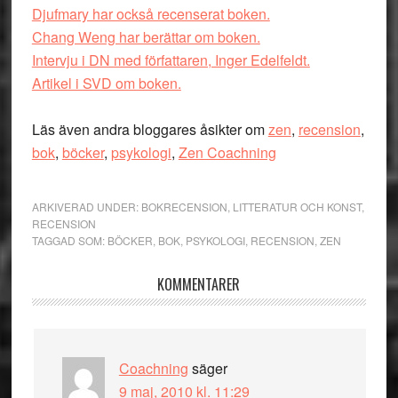
Djufmary har också recenserat boken.
Chang Weng har berättar om boken.
Intervju i DN med författaren, Inger Edelfeldt.
Artikel i SVD om boken.
Läs även andra bloggares åsikter om
zen
,
recension
,
bok
,
böcker
,
psykologi
,
Zen Coachning
ARKIVERAD UNDER:
BOKRECENSION
,
LITTERATUR OCH KONST
,
RECENSION
TAGGAD SOM:
BÖCKER
,
BOK
,
PSYKOLOGI
,
RECENSION
,
ZEN
Läsarkommentarer
KOMMENTARER
Coachning
säger
9 maj, 2010 kl. 11:29