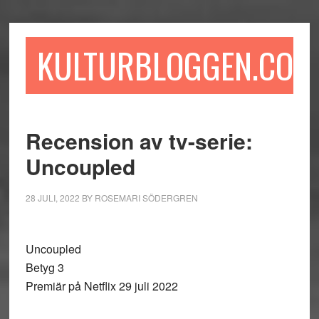
Hoppa
Hoppa
Hoppa
till
till
till
huvudinnehåll
det
sidfot
KULTURBLOGGEN.COM
primära
sidofältet
Recension av tv-serie:
Uncoupled
28 JULI, 2022
BY
ROSEMARI SÖDERGREN
Uncoupled
Betyg 3
Premiär på Netflix 29 juli 2022