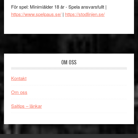
För spel: Minimiålder 18 år - Spela ansvarsfullt |
https://www.spelpaus.se/
|
https://stodlinjen.se/
Footer
OM OSS
Kontakt
Om oss
Sajtips – länkar