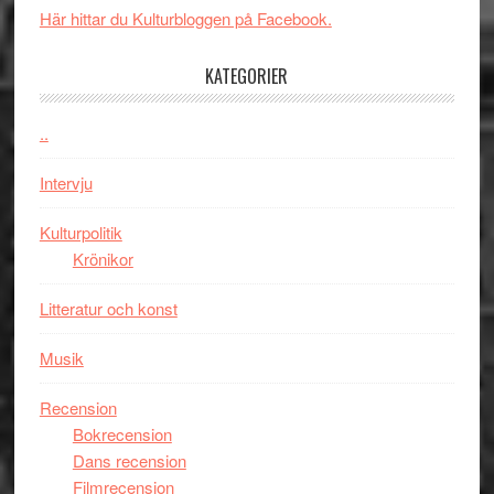
Toront
Här hittar du Kulturbloggen på Facebook.
Day
–
KATEGORIER
kan
vara
den
..
bästa
Intervju
Spider-
Man
Kulturpolitik
filmen
Krönikor
någonsin
Litteratur och konst
Musik
Recension
Bokrecension
Dans recension
Filmrecension