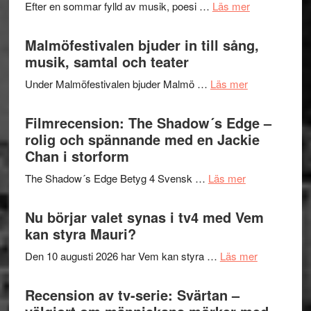
om
Efter en sommar fylld av musik, poesi …
Läs mer
och
terräng
Lena
ger
Endre,
Malmöfestivalen bjuder in till sång,
mycket
Hannes
musik, samtal och teater
att
Meidal
tänka
om
Under Malmöfestivalen bjuder Malmö …
Läs mer
och
på
Malmöfestiva
Roland
bjuder
Filmrecension: The Shadow´s Edge –
Pöntinen
in
rolig och spännande med en Jackie
avslutar
till
Chan i storform
Scensommar
sång,
på
om
The Shadow´s Edge Betyg 4 Svensk …
Läs mer
musik,
Artipelag
Filmrecension
samtal
The
Nu börjar valet synas i tv4 med Vem
och
Shadow
kan styra Mauri?
teater
´s
om
Den 10 augusti 2026 har Vem kan styra …
Läs mer
Edge
Nu
–
börjar
Recension av tv-serie: Svärtan –
rolig
valet
och