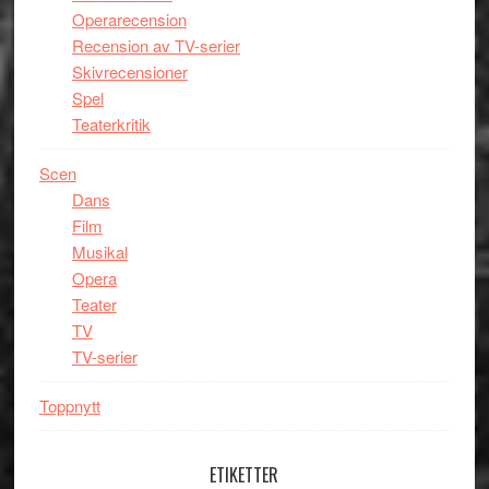
Operarecension
Recension av TV-serier
Skivrecensioner
Spel
Teaterkritik
Scen
Dans
Film
Musikal
Opera
Teater
TV
TV-serier
Toppnytt
ETIKETTER