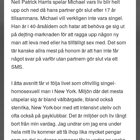
Neil Patrick Harris spelar Michael vars liv blir helt
upp och ned då hans partner gör slut efter 17 år
tillsammans. Michael vill verkligen inte vara singel.
Han är i 40-årsåldern och hatar att behöva ge sig ut
på dejting-marknaden för att ragga upp någon ny
man att leva med eller ha tillfälligt sex med. Det som
tär kanske allra mest på honom är att han inte får
något svar på varför utan partnern gör slut via ett
SMS.
I åtta avsnitt får vi följa livet som ofrivillig singel-
homosexuell man i New York. Miljön där det mesta
utspelar sig är bland välbärgade, ibland också
stenrika, New York-bor med ett intensivt uteliv och
ofta också på gayklubbar. Det är miljöer och liv långt
bort från min vardag. Jag undrar om jag ens under
hela mitt liv kommer att få ihop lika mycket pengar
som en del av dessa personer får in under en vecka.