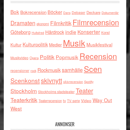
Bok
Böcker
Bokrecension
Deckare
Debaser
Dokumentär
Dans
Filmrecension
Dramaten
Filmkritik
ekonomi
indie
Konserter
Göteborg
Hårdrock
Konst
Hultsfred
Musik
Kulturpolitik
Musikfestival
Kultur
Medier
Recension
Politik
Popmusik
Musikvideo
Opera
Scen
samhälle
Rockmusik
recensioner
rock
skivnytt
Scenkonst
skivrecension
Spotify
Teater
Stockholm
Stockholms stadsteater
Teaterkritik
Way Out
tv
Video
Teaterrecension
TV-serie
West
ANNONSER