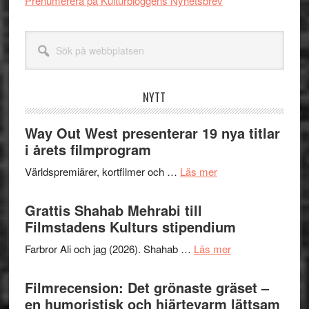
Prenumerera på Kulturbloggens Nyhetsbrev
Sök
på
webbplatsen
NYTT
Way Out West presenterar 19 nya titlar
i årets filmprogram
om
Världspremiärer, kortfilmer och …
Läs mer
Way
Out
Grattis Shahab Mehrabi till
West
Filmstadens Kulturs stipendium
presenterar
om
Farbror Ali och jag (2026). Shahab …
Läs mer
19
Grattis
nya
Shahab
Filmrecension: Det grönaste gräset –
titlar
Mehrabi
en humoristisk och hjärtevarm lättsam
i