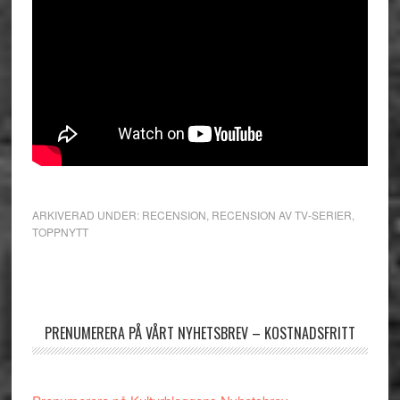
ARKIVERAD UNDER:
RECENSION
,
RECENSION AV TV-SERIER
,
TOPPNYTT
Primärt
sidofält
PRENUMERERA PÅ VÅRT NYHETSBREV – KOSTNADSFRITT