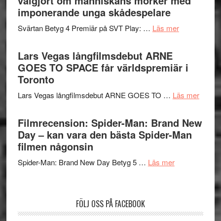
välgjort om människans mörker med
synas
imponerande unga skådespelare
spännande
i
med
om
Svärtan Betyg 4 Premiär på SVT Play: …
Läs mer
tv4
en
Recension
med
Jackie
av
Lars Vegas långfilmsdebut ARNE
Vem
Chan
tv-
GOES TO SPACE får världspremiär i
kan
i
serie:
Toronto
styra
storform
Svärtan
Mauri?
om
Lars Vegas långfilmsdebut ARNE GOES TO …
Läs mer
–
Lars
välgjort
Vegas
Filmrecension: Spider-Man: Brand New
om
långfi
Day – kan vara den bästa Spider-Man
människans
ARNE
filmen någonsin
mörker
GOES
med
om
Spider-Man: Brand New Day Betyg 5 …
Läs mer
TO
imponerande
Filmrecension
SPAC
unga
Spider-
får
skådespelar
Man:
världs
FÖLJ OSS PÅ FACEBOOK
Brand
i
New