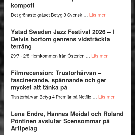
till
kompott
årets
Filmstadens
filmprogram
om
Det grönaste gräset Betyg 3 Svensk …
Läs mer
Kulturs
Filmrecension:
stipendium
Det
Ystad Sweden Jazz Festival 2026 – I
grönaste
Delvis bortom genrens vidsträckta
gräset
terräng
–
om
29/7 - 2/8 Hemkommen från Österlen …
Läs mer
en
Ystad
humoristisk
Sweden
Filmrecension: Trustorhärvan –
och
Jazz
fascinerande, spännande och ger
hjärtevarm
Festival
mycket att tänka på
lättsam
2026
kompott
om
Trustorhärvan Betyg 4 Premiär på Netflix …
Läs mer
–
Filmrecens
I
Trustorhä
Lena Endre, Hannes Meidal och Roland
Delvis
–
Pöntinen avslutar Scensommar på
bortom
fascineran
Artipelag
genrens
spännand
vidsträckta