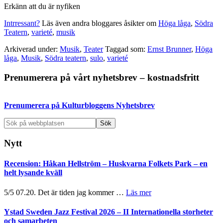
Erkänn att du är nyfiken
Intrressant?
Läs även andra bloggares åsikter om
Höga låga
,
Södra
Teatern
,
varieté
,
musik
Arkiverad under:
Musik
,
Teater
Taggad som:
Ernst Brunner
,
Höga
låga
,
Musik
,
Södra teatern
,
sulo
,
varieté
Primärt
Prenumerera på vårt nyhetsbrev – kostnadsfritt
sidofält
Prenumerera på Kulturbloggens Nyhetsbrev
Sök
på
webbplatsen
Nytt
Recension: Håkan Hellström – Huskvarna Folkets Park – en
helt lysande kväll
om
5/5 07.20. Det är tiden jag kommer …
Läs mer
Recension:
Håkan
Ystad Sweden Jazz Festival 2026 – II Internationella storheter
Hellström
och samarbeten