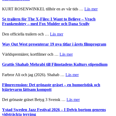
–
Huskvarna
om
KURT ROSENWINKEL tillhör en av vår tids …
Läs mer
Folkets
Ystad
Park
Sweden
Se trailern för The X-Files: I Want to Believe – Vrach
–
Jazz
Frankenshtey – med Fox Mulder och Dana Scully
en
Festival
helt
2026
om
Den officiella trailern och …
Läs mer
lysande
–
Se
kväll
II
trailern
Way Out West presenterar 19 nya titlar i årets filmprogram
Internatione
för
storheter
The
om
Världspremiärer, kortfilmer och …
Läs mer
och
X-
Way
samarbeten
Files:
Out
Grattis Shahab Mehrabi till Filmstadens Kulturs stipendium
I
West
Want
presenterar
om
Farbror Ali och jag (2026). Shahab …
Läs mer
to
19
Grattis
Believe
nya
Shahab
Filmrecension: Det grönaste gräset – en humoristisk och
–
titlar
Mehrabi
hjärtevarm lättsam kompott
Vrach
i
till
Frankenshtey
årets
Filmstadens
–
om
Det grönaste gräset Betyg 3 Svensk …
Läs mer
filmprogram
Kulturs
med
Filmrecension:
stipendium
Fox
Det
Ystad Sweden Jazz Festival 2026 – I Delvis bortom genrens
Mulder
grönaste
vidsträckta terräng