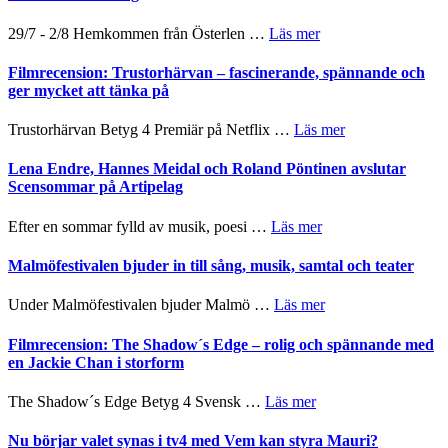
och
gräset
Dana
–
om
29/7 - 2/8 Hemkommen från Österlen …
Läs mer
Scully
en
Ystad
humoristisk
Sweden
Filmrecension: Trustorhärvan – fascinerande, spännande och
och
Jazz
ger mycket att tänka på
hjärtevarm
Festival
lättsam
2026
om
Trustorhärvan Betyg 4 Premiär på Netflix …
Läs mer
kompott
–
Filmrecension:
I
Trustorhärvan
Lena Endre, Hannes Meidal och Roland Pöntinen avslutar
Delvis
–
Scensommar på Artipelag
bortom
fascinerande,
genrens
spännande
om
Efter en sommar fylld av musik, poesi …
Läs mer
vidsträckta
och
Lena
terräng
ger
Endre,
Malmöfestivalen bjuder in till sång, musik, samtal och teater
mycket
Hannes
att
Meidal
om
Under Malmöfestivalen bjuder Malmö …
Läs mer
tänka
och
Malmöfestivalen
på
Roland
bjuder
Filmrecension: The Shadow´s Edge – rolig och spännande med
Pöntinen
in
en Jackie Chan i storform
avslutar
till
Scensommar
sång,
om
The Shadow´s Edge Betyg 4 Svensk …
Läs mer
på
musik,
Filmrecension:
Artipelag
samtal
The
Nu börjar valet synas i tv4 med Vem kan styra Mauri?
och