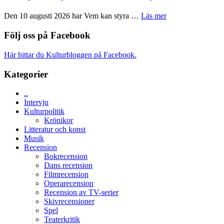
Shadow
teater
´s
om
Den 10 augusti 2026 har Vem kan styra …
Läs mer
Edge
Nu
–
börjar
Följ oss på Facebook
rolig
valet
och
synas
Här hittar du Kulturbloggen på Facebook.
spännande
i
med
tv4
Kategorier
en
med
Jackie
Vem
Chan
..
kan
i
Intervju
styra
storform
Kulturpolitik
Mauri?
Krönikor
Litteratur och konst
Musik
Recension
Bokrecension
Dans recension
Filmrecension
Operarecension
Recension av TV-serier
Skivrecensioner
Spel
Teaterkritik