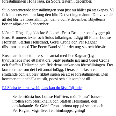
föreställningen Höga låga, på Södra teatern i december.
Sulo presenterade föreställningen som just nu håller på att skapas. Vi
fick inte ens veta hur lång den blir. Det vet ingen ännu. Det vi vet är
att det blir två föreställningar, den 8 och 9 december. Biljetterna
börjar säljas den 5 december.
Idén till Höga låga kläckte Sulo och Ernst Brunner som bygger på
Ernst Brunners texter och Sulos tolkningar. Lägg till Plura, Louise
Hoffsten, Staffan Hellstrand, Görel Crona och Per Ragnar
tillsammans med The Poem Band så blir det nog se- och hörvärt.
Rosemari hade ett intressant samtal med Per Ragnar (jag
tjyvlyssnade med ett halvt öra. Själv pratade jag med Görel Crona
och Staffan Hellstrand och fick deras tankar om föreställningen. Det
kommer mer om det i ett annat inlägg. Deras entusiasm var
smittande och jag blev riktigt sugen på att se föreställningen. Den
kommer att innehålla musik, poesi och allt som hör till.
På Södra teaterns webbplats kan du läsa följande
:
Se det största hos Louise Hoffsten, möt ”Plura” Jonsson
i rollen som oförliknelig och Staffan Hellstrand, den
omskakande. Se Görel Crona brinna upp på scenen och
Per Ragnar våga livet i en himlauppstigning!