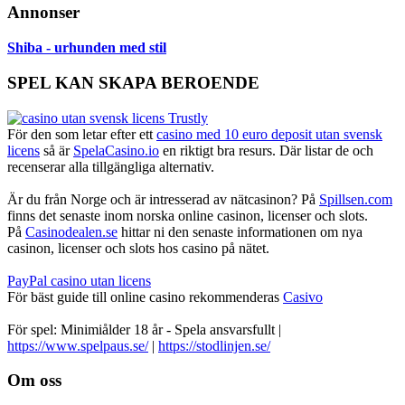
Annonser
Shiba - urhunden med stil
SPEL KAN SKAPA BEROENDE
För den som letar efter ett
casino med 10 euro deposit utan svensk
licens
så är
SpelaCasino.io
en riktigt bra resurs. Där listar de och
recenserar alla tillgängliga alternativ.
Är du från Norge och är intresserad av nätcasinon? På
Spillsen.com
finns det senaste inom norska online casinon, licenser och slots.
På
Casinodealen.se
hittar ni den senaste informationen om nya
casinon, licenser och slots hos casino på nätet.
PayPal casino utan licens
För bäst guide till online casino rekommenderas
Casivo
För spel: Minimiålder 18 år - Spela ansvarsfullt |
https://www.spelpaus.se/
|
https://stodlinjen.se/
Footer
Om oss