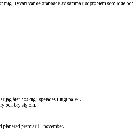
p för mig. Tyvärr var de drabbade av samma ljudproblem som Idde och
 jag åter hos dig” spelades flitigt på P4.
ry och bry sig om.
d planerad premiär 11 november.