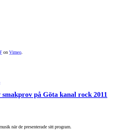
F
on
Vimeo
.
o
av smakprov på Göta kanal rock 2011
usik när de presenterade sitt program.