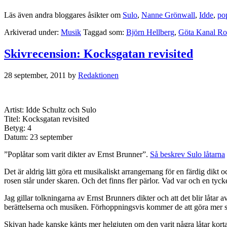
Läs även andra bloggares åsikter om
Sulo
,
Nanne Grönwall
,
Idde
,
po
Arkiverad under:
Musik
Taggad som:
Björn Hellberg
,
Göta Kanal R
Skivrecension: Kocksgatan revisited
28 september, 2011
by
Redaktionen
Artist: Idde Schultz och Sulo
Titel: Kocksgatan revisited
Betyg: 4
Datum: 23 september
”Poplåtar som varit dikter av Ernst Brunner”.
Så beskrev Sulo låtarna
Det är aldrig lätt göra ett musikaliskt arrangemang för en färdig dikt
rosen står under skaren. Och det finns fler pärlor. Vad var och en tycke
Jag gillar tolkningarna av Ernst Brunners dikter och att det blir låtar a
berättelserna och musiken. Förhoppningsvis kommer de att göra mer s
Skivan hade kanske känts mer helgjuten om den varit några låtar korta