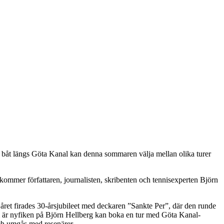
 båt längs Göta Kanal kan denna sommaren välja mellan olika turer
 kommer författaren, journalisten, skribenten och tennisexperten Björn
ret firades 30-årsjubileet med deckaren ”Sankte Per”, där den runde
m är nyfiken på Björn Hellberg kan boka en tur med Göta Kanal-
ch umgås med resenärer.