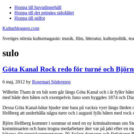
Hoppa till huvudinnehåll
Hoppa till det primära sidofältet
Hoppa till sidfot
Kulturbloggen.com
Sveriges största kulturmagasin: musik, film, litteratur, kulturpolitik, tea
sulo
Göta Kanal Rock redo för turné och Björn
6 maj, 2012
by
Rosemari Södergren
Wilhelm Tham är en båt som går längs Göta Kanal och i år fyller båt
med både den båten och exempelvis Juno som byggdes 1874 och Di
Dessa Göta Kanal-båtar bjuder inte bara på vackra vyer längs färden oc
Hellberg att underhålla några turer och i augusti fylls båten med rock
Björn Hellberg kommer i sommar ut med en ny kriminalroman om Sten W
kommissarien och hans trogna medarbetare åter var på jakt efter en 
båtarna där tenniskommentatorn, På-Spåret-domaren och författaren 