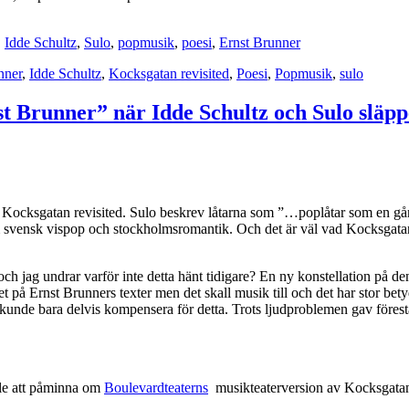
,
Idde Schultz
,
Sulo
,
popmusik
,
poesi
,
Ernst Brunner
nner
,
Idde Schultz
,
Kocksgatan revisited
,
Poesi
,
Popmusik
,
sulo
st Brunner” när Idde Schultz och Sulo släpp
a Kocksgatan revisited. Sulo beskrev låtarna som ”…poplåtar som en gång
som svensk vispop och stockholmsromantik. Och det är väl vad Kocksgatan
 och jag undrar varför inte detta hänt tidigare? En ny konstellation på 
t på Ernst Brunners texter men det skall musik till och det har stor bet
kunde bara delvis kompensera för detta. Trots ljudproblemen gav föres
älle att påminna om
Boulevardteaterns
musikteaterversion av Kocksgatan