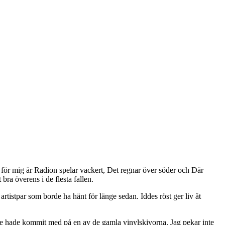
t för mig är Radion spelar vackert, Det regnar över söder och Där
bra överens i de flesta fallen.
 artistpar som borde ha hänt för länge sedan. Iddes röst ger liv åt
inte hade kommit med på en av de gamla vinylskivorna. Jag pekar inte