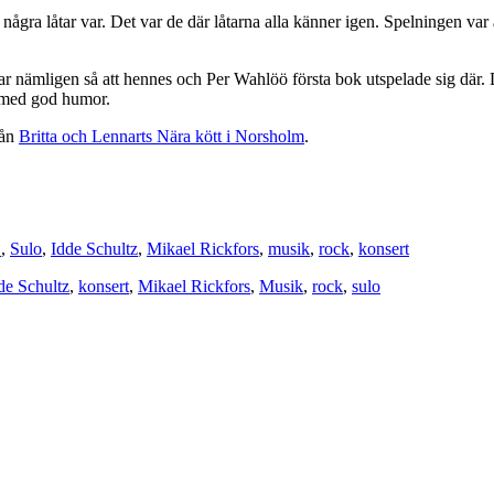
ågra låtar var. Det var de där låtarna alla känner igen. Spelningen var 
r nämligen så att hennes och Per Wahlöö första bok utspelade sig där.
at med god humor.
rån
Britta och Lennarts Nära kött i Norsholm
.
1
,
Sulo
,
Idde Schultz
,
Mikael Rickfors
,
musik
,
rock
,
konsert
de Schultz
,
konsert
,
Mikael Rickfors
,
Musik
,
rock
,
sulo