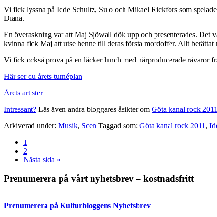
Vi fick lyssna på Idde Schultz, Sulo och Mikael Rickfors som spelade n
Diana.
En överaskning var att Maj Sjöwall dök upp och presenterades. Det va
kvinna fick Maj att utse henne till deras första mordoffer. Allt berätt
Vi fick också prova på en läcker lunch med närproducerade råvaror f
Här ser du årets turnéplan
Årets artister
Intressant?
Läs även andra bloggares åsikter om
Göta kanal rock 201
Arkiverad under:
Musik
,
Scen
Taggad som:
Göta kanal rock 2011
,
Id
Sida
1
Sida
2
Go
Nästa sida »
to
Primärt
Prenumerera på vårt nyhetsbrev – kostnadsfritt
sidofält
Prenumerera på Kulturbloggens Nyhetsbrev