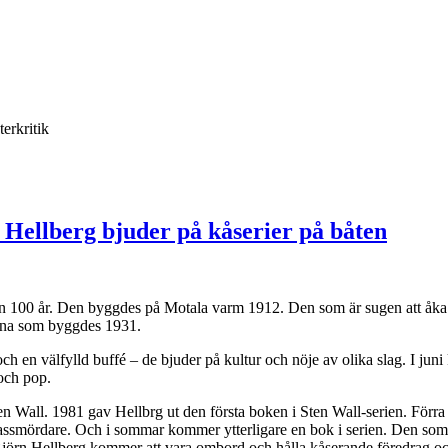
terkritik
 Hellberg bjuder på kåserier på båten
en 100 år. Den byggdes på Motala varm 1912. Den som är sugen att åka
ana som byggdes 1931.
h en välfylld buffé – de bjuder på kultur och nöje av olika slag. I juni
 och pop.
all. 1981 gav Hellbrg ut den första boken i Sten Wall-serien. Förra å
massmördare. Och i sommar kommer ytterligare en bok i serien. Den so
Björn Hellberg kommer att vara ombord och hålla kåserande föredrag o