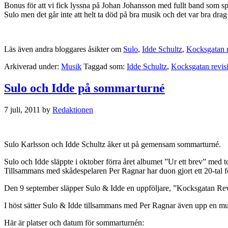
Bonus för att vi fick lyssna på Johan Johansson med fullt band som s
Sulo men det går inte att helt ta död på bra musik och det var bra drag
Läs även andra bloggares åsikter om
Sulo
,
Idde Schultz
,
Kocksgatan r
Arkiverad under:
Musik
Taggad som:
Idde Schultz
,
Kocksgatan revis
Sulo och Idde på sommarturné
7 juli, 2011
by
Redaktionen
Sulo Karlsson och Idde Schultz åker ut på gemensam sommarturné.
Sulo och Idde släppte i oktober förra året albumet ”Ur ett brev” med to
Tillsammans med skådespelaren Per Ragnar har duon gjort ett 20-tal 
Den 9 september släpper Sulo & Idde en uppföljare, ”Kocksgatan Revi
I höst sätter Sulo & Idde tillsammans med Per Ragnar även upp en m
Här är platser och datum för sommarturnén: