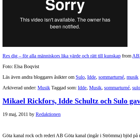
Res dig – för alla människors lika värde och rätt till kunskap
from
AB
Foto: Elsa Boqvist
Läs även andra bloggares åsikter om
Sulo
,
Idde
,
sommarturné
,
musik
Arkiverad under:
Musik
Taggad som:
Idde
,
Musik
,
sommarturné
,
sul
Mikael Rickfors, Idde Schultz och Sulo g
19 maj, 2011
by
Redaktionen
Göta kanal rock och rederi AB Göta kanal (ingår i Strömma) bjöd på m