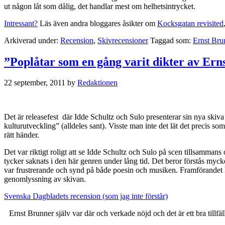
ut någon låt som dålig, det handlar mest om helhetsintrycket.
Intressant?
Läs även andra bloggares åsikter om
Kocksgatan revisited
Arkiverad under:
Recension
,
Skivrecensioner
Taggad som:
Ernst Bru
”Poplåtar som en gång varit dikter av Ern
22 september, 2011
by
Redaktionen
Det är releasefest där Idde Schultz och Sulo presenterar sin nya skiv
kulturutveckling” (alldeles sant). Visste man inte det lät det precis 
rätt händer.
Det var riktigt roligt att se Idde Schultz och Sulo på scen tillsammans
tycker saknats i den här genren under lång tid. Det beror förstås mycke
var frustrerande och synd på både poesin och musiken. Framförandet 
genomlyssning av skivan.
Svenska Dagbladets recension (som jag inte förstår)
Ernst Brunner själv var där och verkade nöjd och det är ett bra tillf