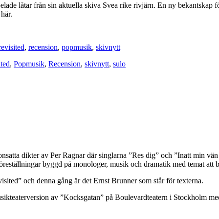
pelade låtar från sin aktuella skiva Svea rike rivjärn. En ny bekantska
 här.
evisited
,
recension
,
popmusik
,
skivnytt
ited
,
Popmusik
,
Recension
,
skivnytt
,
sulo
nsatta dikter av Per Ragnar där singlarna ”Res dig” och ”Inatt min vän är
föreställningar byggd på monologer, musik och dramatik med temat att b
sited” och denna gång är det Ernst Brunner som står för texterna.
usikteaterversion av ”Kocksgatan” på Boulevardteatern i Stockholm me