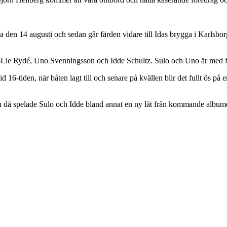
a den 14 augusti och sedan går färden vidare till Idas brygga i Karlsbo
-Lie Rydé, Uno Svenningsson och Idde Schultz. Sulo och Uno är med för t
16-tiden, när båten lagt till och senare på kvällen blir det fullt ös på
 då spelade Sulo och Idde bland annat en ny låt från kommande albumet