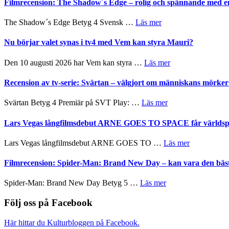
bjuder
Filmrecension: The Shadow´s Edge – rolig och spännande med e
på
Pöntinen
in
avslutar
till
om
The Shadow´s Edge Betyg 4 Svensk …
Läs mer
Scensommar
sång,
Filmrecension:
på
musik,
The
Nu börjar valet synas i tv4 med Vem kan styra Mauri?
Artipelag
samtal
Shadow
och
´s
om
Den 10 augusti 2026 har Vem kan styra …
Läs mer
teater
Edge
Nu
–
börjar
Recension av tv-serie: Svärtan – välgjort om människans mörk
rolig
valet
och
synas
om
Svärtan Betyg 4 Premiär på SVT Play: …
Läs mer
spännande
i
Recension
med
tv4
av
Lars Vegas långfilmsdebut ARNE GOES TO SPACE får världspr
en
med
tv-
Jackie
Vem
serie:
Chan
om
Lars Vegas långfilmsdebut ARNE GOES TO …
Läs mer
kan
Svärtan
i
Lars
styra
–
storform
Vegas
Filmrecension: Spider-Man: Brand New Day – kan vara den bäs
Mauri?
välgjort
långfilmsde
om
ARNE
om
Spider-Man: Brand New Day Betyg 5 …
Läs mer
människans
GOES
Filmrecension:
mörker
TO
Spider-
Följ oss på Facebook
med
SPACE
Man:
imponerande
får
Brand
unga
Här hittar du Kulturbloggen på Facebook.
världspremi
New