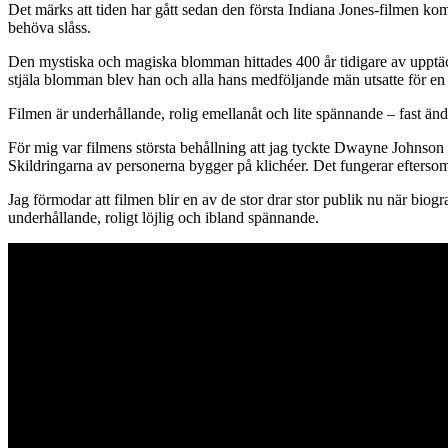
Det märks att tiden har gått sedan den första Indiana Jones-filmen kom.
behöva slåss.
Den mystiska och magiska blomman hittades 400 år tidigare av upptäckts
stjäla blomman blev han och alla hans medföljande män utsatte för en 
Filmen är underhållande, rolig emellanåt och lite spännande – fast ändå
För mig var filmens största behållning att jag tyckte Dwayne Johnson gjor
Skildringarna av personerna bygger på klichéer. Det fungerar eftersom 
Jag förmodar att filmen blir en av de stor drar stor publik nu när biog
underhållande, roligt löjlig och ibland spännande.