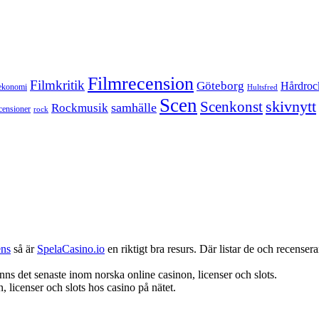
Filmrecension
Filmkritik
Göteborg
Hårdroc
ekonomi
Hultsfred
Scen
skivnytt
Scenkonst
samhälle
Rockmusik
censioner
rock
ens
så är
SpelaCasino.io
en riktigt bra resurs. Där listar de och recenserar
nns det senaste inom norska online casinon, licenser och slots.
 licenser och slots hos casino på nätet.