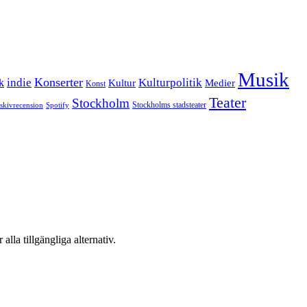
Musik
Konserter
k
indie
Kulturpolitik
Kultur
Medier
Konst
Teater
Stockholm
Stockholms stadsteater
skivrecension
Spotify
 alla tillgängliga alternativ.