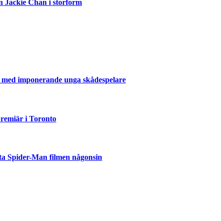
n Jackie Chan i storform
er med imponerande unga skådespelare
emiär i Toronto
ta Spider-Man filmen någonsin
but
är