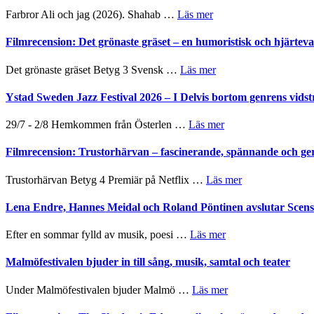
presenterar
om
Farbror Ali och jag (2026). Shahab …
Läs mer
19
Grattis
nya
Shahab
Filmrecension: Det grönaste gräset – en humoristisk och hjärte
titlar
Mehrabi
i
till
om
Det grönaste gräset Betyg 3 Svensk …
Läs mer
årets
Filmstadens
Filmrecension:
filmprogram
Kulturs
Det
Ystad Sweden Jazz Festival 2026 – I Delvis bortom genrens vidst
stipendium
grönaste
gräset
om
29/7 - 2/8 Hemkommen från Österlen …
Läs mer
–
Ystad
en
Sweden
Filmrecension: Trustorhärvan – fascinerande, spännande och ge
humoristisk
Jazz
och
Festival
om
Trustorhärvan Betyg 4 Premiär på Netflix …
Läs mer
hjärtevarm
2026
Filmrecension:
lättsam
–
Trustorhärvan
Lena Endre, Hannes Meidal och Roland Pöntinen avslutar Scen
kompott
I
–
Delvis
fascinerande,
om
Efter en sommar fylld av musik, poesi …
Läs mer
bortom
spännande
Lena
genrens
och
Endre,
Malmöfestivalen bjuder in till sång, musik, samtal och teater
vidsträckta
ger
Hannes
terräng
mycket
Meidal
om
Under Malmöfestivalen bjuder Malmö …
Läs mer
att
och
Malmöfestivalen
tänka
Roland