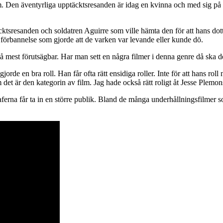
 Den äventyrliga upptäcktsresanden är idag en kvinna och med sig på resa
resanden och soldatren Aguirre som ville hämta den för att hans dotter 
förbannelse som gjorde att de varken var levande eller kunde dö.
 mest förutsägbar. Har man sett en några filmer i denna genre då ska det 
de en bra roll. Han får ofta rätt ensidiga roller. Inte för att hans roll 
det är den kategorin av film. Jag hade också rätt roligt åt Jesse Plemons
raferna får ta in en större publik. Bland de många underhållningsfilmer 