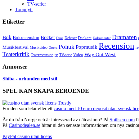
TV-serier
Toppnytt
Etiketter
Dramaten
Bok
Bokrecension
Böcker
Deckare
Debaser
Dokumentär
Dans
Recension
Politik
Popmusik
Musikfestival
Musikvideo
re
Opera
Teaterkritik
Way Out West
Video
tv
Teaterrecension
TV-serie
Annonser
Shiba - urhunden med stil
SPEL KAN SKAPA BEROENDE
För den som letar efter ett
casino med 10 euro deposit utan svensk lic
Är du från Norge och är intresserad av nätcasinon? På
Spillsen.com
fi
På
Casinodealen.se
hittar ni den senaste informationen om nya casinon,
PayPal casino utan licens