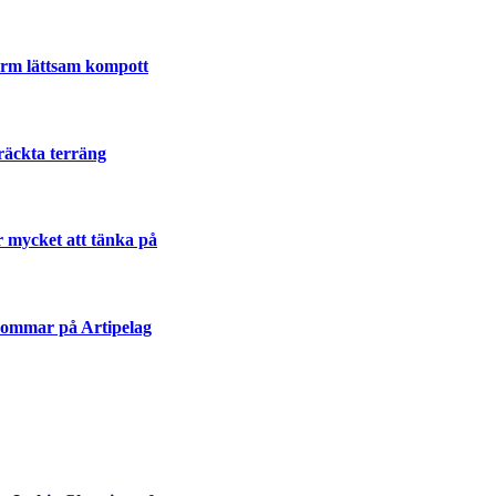
varm lättsam kompott
räckta terräng
r mycket att tänka på
sommar på Artipelag