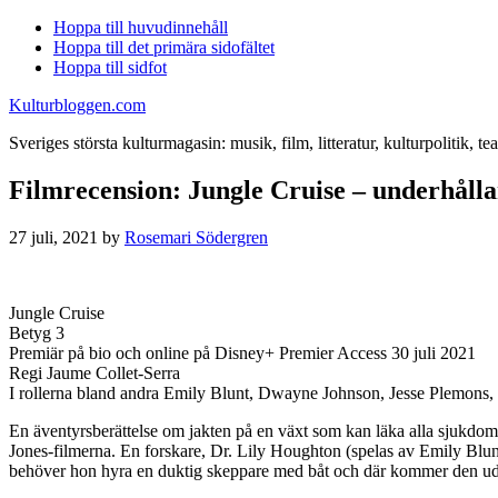
Hoppa till huvudinnehåll
Hoppa till det primära sidofältet
Hoppa till sidfot
Kulturbloggen.com
Sveriges största kulturmagasin: musik, film, litteratur, kulturpolitik, tea
Filmrecension: Jungle Cruise – underhållan
27 juli, 2021
by
Rosemari Södergren
Jungle Cruise
Betyg 3
Premiär på bio och online på Disney+ Premier Access 30 juli 2021
Regi Jaume Collet-Serra
I rollerna bland andra Emily Blunt, Dwayne Johnson, Jesse Plemons,
En äventyrsberättelse om jakten på en växt som kan läka alla sjukdom
Jones-filmerna. En forskare, Dr. Lily Houghton (spelas av Emily Blunt)
behöver hon hyra en duktig skeppare med båt och där kommer den ud