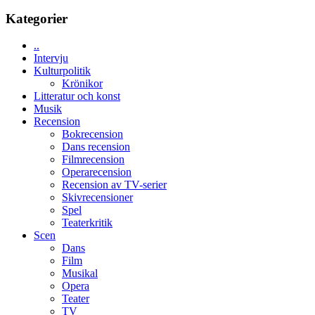
skådespelare
i
Day
Kategorier
Toronto
–
kan
..
vara
Intervju
den
Kulturpolitik
bästa
Krönikor
Spider-
Litteratur och konst
Man
Musik
filmen
Recension
någonsin
Bokrecension
Dans recension
Filmrecension
Operarecension
Recension av TV-serier
Skivrecensioner
Spel
Teaterkritik
Scen
Dans
Film
Musikal
Opera
Teater
TV