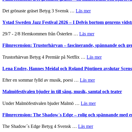
titlar
Mehrabi
i
till
om
Det grönaste gräset Betyg 3 Svensk …
Läs mer
årets
Filmstadens
Filmrecension:
filmprogram
Kulturs
Det
Ystad Sweden Jazz Festival 2026 – I Delvis bortom genrens vidst
stipendium
grönaste
gräset
om
29/7 - 2/8 Hemkommen från Österlen …
Läs mer
–
Ystad
en
Sweden
Filmrecension: Trustorhärvan – fascinerande, spännande och ge
humoristisk
Jazz
och
Festival
om
Trustorhärvan Betyg 4 Premiär på Netflix …
Läs mer
hjärtevarm
2026
Filmrecension:
lättsam
–
Trustorhärvan
Lena Endre, Hannes Meidal och Roland Pöntinen avslutar Scen
kompott
I
–
Delvis
fascinerande,
om
Efter en sommar fylld av musik, poesi …
Läs mer
bortom
spännande
Lena
genrens
och
Endre,
Malmöfestivalen bjuder in till sång, musik, samtal och teater
vidsträckta
ger
Hannes
terräng
mycket
Meidal
om
Under Malmöfestivalen bjuder Malmö …
Läs mer
att
och
Malmöfestivalen
tänka
Roland
bjuder
Filmrecension: The Shadow´s Edge – rolig och spännande med e
på
Pöntinen
in
avslutar
till
om
The Shadow´s Edge Betyg 4 Svensk …
Läs mer
Scensommar
sång,
Filmrecension: