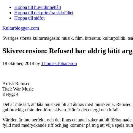
Hoppa till huvudinnehåll
Hoppa till det primära sidofältet
Hoppa till sidfot
Kulturbloggen.com
Sveriges största kulturmagasin: musik, film, litteratur, kulturpolitik, tea
Skivrecension: Refused har aldrig låtit a
18 oktober, 2019
by
Thomas Johansson
Artist: Refused
Titel: War Music
Betyg: 4
Det är inte lätt, att låta musiken bli att åldras med musikerna. Refuse
gubbrockiga från den förra skivan. Här är det energi och infall.
Världen är inte perfekt, och det finns ett antal saker att bli förbann
fylld med medryckande riff och jag kommer på mig att vilja spela trumm