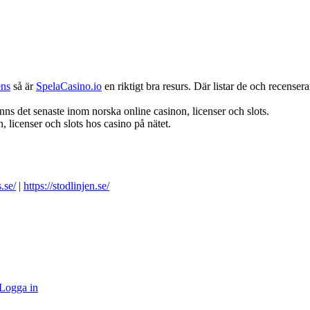
ens
så är
SpelaCasino.io
en riktigt bra resurs. Där listar de och recenserar
nns det senaste inom norska online casinon, licenser och slots.
 licenser och slots hos casino på nätet.
.se/
|
https://stodlinjen.se/
Logga in