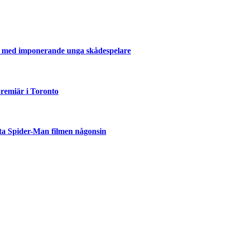
er med imponerande unga skådespelare
emiär i Toronto
ta Spider-Man filmen någonsin
but
är