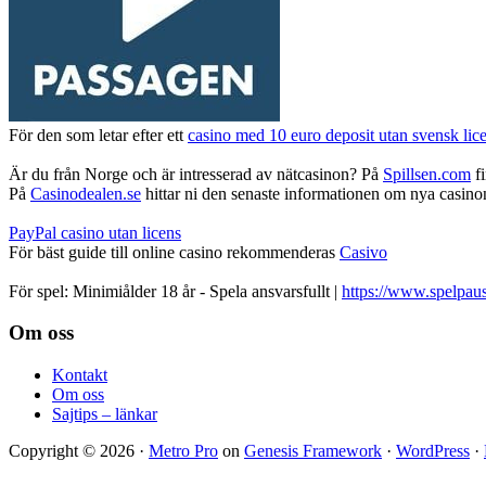
För den som letar efter ett
casino med 10 euro deposit utan svensk lic
Är du från Norge och är intresserad av nätcasinon? På
Spillsen.com
fi
På
Casinodealen.se
hittar ni den senaste informationen om nya casinon,
PayPal casino utan licens
För bäst guide till online casino rekommenderas
Casivo
För spel: Minimiålder 18 år - Spela ansvarsfullt |
https://www.spelpaus
Footer
Om oss
Kontakt
Om oss
Sajtips – länkar
Copyright © 2026 ·
Metro Pro
on
Genesis Framework
·
WordPress
·