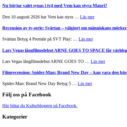
på
musik,
The
Nu börjar valet synas i tv4 med Vem kan styra Mauri?
Artipelag
samtal
Shadow
och
´s
om
Den 10 augusti 2026 har Vem kan styra …
Läs mer
teater
Edge
Nu
–
börjar
Recension av tv-serie: Svärtan – välgjort om människans mörk
rolig
valet
och
synas
om
Svärtan Betyg 4 Premiär på SVT Play: …
Läs mer
spännande
i
Recension
med
tv4
av
Lars Vegas långfilmsdebut ARNE GOES TO SPACE får världspr
en
med
tv-
Jackie
Vem
serie:
Chan
om
Lars Vegas långfilmsdebut ARNE GOES TO …
Läs mer
kan
Svärtan
i
Lars
styra
–
storform
Vegas
Filmrecension: Spider-Man: Brand New Day – kan vara den bäs
Mauri?
välgjort
långfilmsde
om
ARNE
om
Spider-Man: Brand New Day Betyg 5 …
Läs mer
människans
GOES
Filmrecension:
mörker
TO
Spider-
Följ oss på Facebook
med
SPACE
Man:
imponerande
får
Brand
unga
Här hittar du Kulturbloggen på Facebook.
världspremi
New
skådespelare
i
Day
Kategorier
Toronto
–
kan