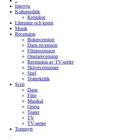
..
vara
Intervju
den
Kulturpolitik
bästa
Krönikor
Spider-
Litteratur och konst
Man
Musik
filmen
Recension
någonsin
Bokrecension
Dans recension
Filmrecension
Operarecension
Recension av TV-serier
Skivrecensioner
Spel
Teaterkritik
Scen
Dans
Film
Musikal
Opera
Teater
TV
TV-serier
Toppnytt