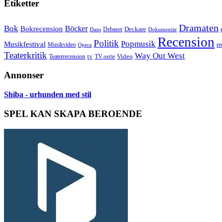
Etiketter
Dramaten
Bok
Bokrecension
Böcker
Deckare
Debaser
Dokumentär
Dans
Recension
Politik
Popmusik
Musikfestival
Musikvideo
re
Opera
Teaterkritik
Way Out West
Video
tv
Teaterrecension
TV-serie
Annonser
Shiba - urhunden med stil
SPEL KAN SKAPA BEROENDE