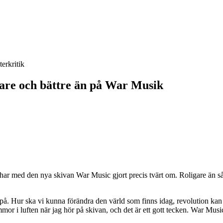
terkritik
rgare och bättre än på War Musik
d har med den nya skivan War Music gjort precis tvärt om. Roligare än så h
ade på. Hur ska vi kunna förändra den värld som finns idag, revolution ka
or i luften när jag hör på skivan, och det är ett gott tecken. War Musi