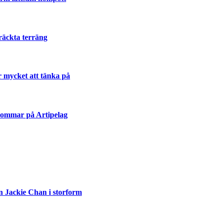
räckta terräng
r mycket att tänka på
sommar på Artipelag
n Jackie Chan i storform