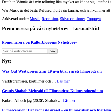
Death in Vännäs är i min tolkning lika mycket att känna sig utanför i s
War Music är det bästa Refused gjort i sin karriär, och jag kommer 
Arkiverad under:
Musik
,
Recension
,
Skivrecensioner
,
Toppnytt
Primärt
Prenumerera på vårt nyhetsbrev – kostnadsfritt
sidofält
Prenumerera på Kulturbloggens Nyhetsbrev
Sök
på
webbplatsen
Nytt
Way Out West presenterar 19 nya titlar i årets filmprogram
om
Världspremiärer, kortfilmer och …
Läs mer
Way
Out
Grattis Shahab Mehrabi till Filmstadens Kulturs stipendium
West
presenterar
om
Farbror Ali och jag (2026). Shahab …
Läs mer
19
Grattis
nya
Shahab
Filmrecension: Det grönaste gräset – en humoristisk och hjärte