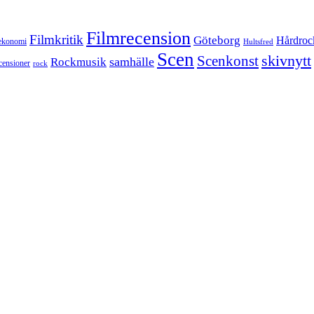
Filmrecension
Filmkritik
Göteborg
Hårdroc
ekonomi
Hultsfred
Scen
skivnytt
Scenkonst
samhälle
Rockmusik
censioner
rock