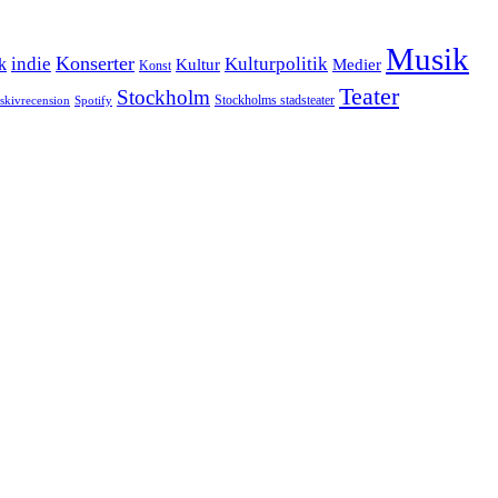
Musik
Konserter
k
indie
Kulturpolitik
Kultur
Medier
Konst
Teater
Stockholm
Stockholms stadsteater
skivrecension
Spotify