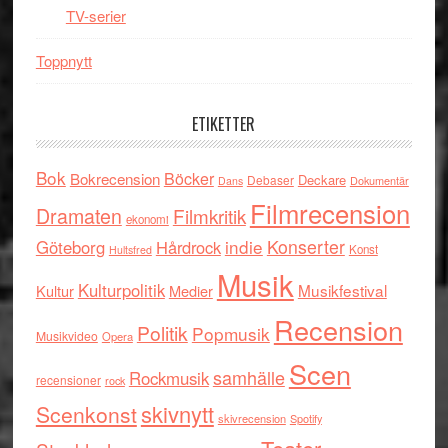
TV-serier
Toppnytt
ETIKETTER
Bok
Böcker
Bokrecension
Deckare
Debaser
Dokumentär
Dans
Filmrecension
Dramaten
Filmkritik
ekonomi
indie
Konserter
Göteborg
Hårdrock
Konst
Hultsfred
Musik
Kulturpolitik
Musikfestival
Kultur
Medier
Recension
Politik
Popmusik
Musikvideo
Opera
Scen
samhälle
Rockmusik
recensioner
rock
skivnytt
Scenkonst
skivrecension
Spotify