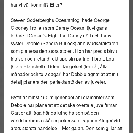
har vi väl kommit? Eller?
Steven Soderberghs Oceantrilogi hade George
Clooney i rollen som Danny Ocean, tjuvligans
ledare. I Ocean´s Eight har Danny dött och hans
syster Debbie (Sandra Bullock) är huvudkaraktären
som planerat den stora stöten. Hon har precis blivit
frigiven och letar direkt upp sin partner i brott, Lou
(Cate Blanchett). Tiden i fängelset (fem år, åtta
månader och tolv dagar) har Debbie ägnat åt att in i
detalj planera den perfekta stölden av juveler.
Bytet är minst 150 miljoner dollar i diamanter som
Debbie har planerat att det ska övertala juvelfirman
Cartier att låga hänga kring halsen på den
världsberömda skådespelerskan Daphne Kluger vid
årets största händelse – Met-galan. Den som gillar att