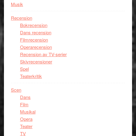
Musik
Recension
Bokrecension
Dans recension
Filmrecension
Operarecension
Recension av TV-serier
Skivrecensioner
Spel
Teaterkritik
Scen
Dans
Film
Musikal
Opera
Teater
TV