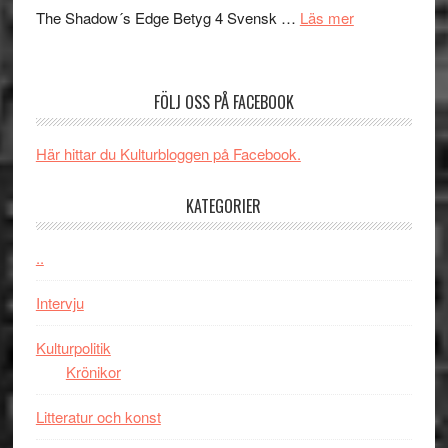
sång,
på
om
The Shadow´s Edge Betyg 4 Svensk …
Läs mer
musik,
Artipelag
Filmrecension
samtal
The
och
Shadow
teater
FÖLJ OSS PÅ FACEBOOK
´s
Edge
Här hittar du Kulturbloggen på Facebook.
–
rolig
KATEGORIER
och
spännande
med
..
en
Intervju
Jackie
Chan
Kulturpolitik
i
Krönikor
storform
Litteratur och konst