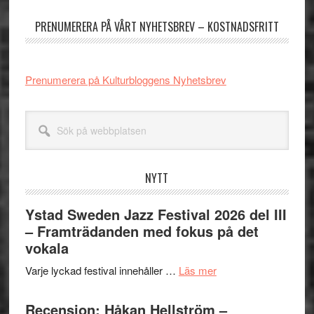
sidofält
PRENUMERERA PÅ VÅRT NYHETSBREV – KOSTNADSFRITT
Prenumerera på Kulturbloggens Nyhetsbrev
Sök
på
webbplatsen
NYTT
Ystad Sweden Jazz Festival 2026 del III
– Framträdanden med fokus på det
vokala
om
Varje lyckad festival innehåller …
Läs mer
Ystad
Sweden
Recension: Håkan Hellström –