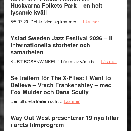
Jazz
Huskvarna Folkets Park – en helt
Festival
lysande kväll
2026
om
5/5 07.20. Det är tiden jag kommer …
Läs mer
del
Recension:
III
Håkan
Ystad Sweden Jazz Festival 2026 – II
–
Hellström
Internationella storheter och
Framträdanden
–
samarbeten
med
Huskvarna
fokus
om
KURT ROSENWINKEL tillhör en av vår tids …
Läs mer
Folkets
på
Ystad
Park
det
Swede
Se trailern för The X-Files: I Want to
–
vokala
Jazz
Believe – Vrach Frankenshtey – med
en
Festiva
Fox Mulder och Dana Scully
helt
2026
lysande
om
Den officiella trailern och …
Läs mer
–
kväll
Se
II
trailern
Way Out West presenterar 19 nya titlar
Internat
för
i årets filmprogram
storhet
The