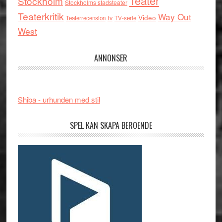
Teater
Stockholm
Stockholms stadsteater
Teaterkritik
Way Out
tv
Video
Teaterrecension
TV-serie
West
ANNONSER
Shiba - urhunden med stil
SPEL KAN SKAPA BEROENDE