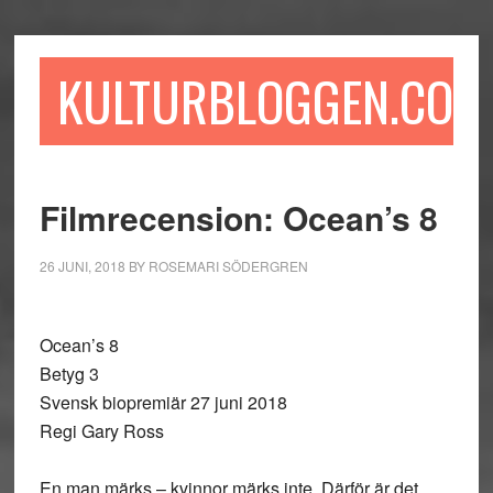
Hoppa
Hoppa
Hoppa
till
till
till
huvudinnehåll
det
sidfot
KULTURBLOGGEN.COM
primära
sidofältet
Filmrecension: Ocean’s 8
26 JUNI, 2018
BY
ROSEMARI SÖDERGREN
Ocean’s 8
Betyg 3
Svensk biopremiär 27 juni 2018
Regi Gary Ross
En man märks – kvinnor märks inte. Därför är det