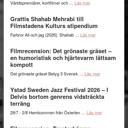
och
om
Världspremiärer, kortfilmer och …
Läs mer
X-
samarb
Way
Files:
Out
Grattis Shahab Mehrabi till
I
West
Filmstadens Kulturs stipendium
Want
presenterar
to
om
Farbror Ali och jag (2026). Shahab …
Läs mer
19
Believe
Grattis
nya
–
Shahab
Filmrecension: Det grönaste gräset –
titlar
Vrach
Mehrabi
en humoristisk och hjärtevarm lättsam
i
Frankenshtey
till
kompott
årets
–
Filmstadens
filmprogram
med
om
Det grönaste gräset Betyg 3 Svensk …
Läs mer
Kulturs
Fox
Filmrecension:
stipendium
Mulder
Det
Ystad Sweden Jazz Festival 2026 – I
och
grönaste
Delvis bortom genrens vidsträckta
Dana
gräset
terräng
Scully
–
om
29/7 - 2/8 Hemkommen från Österlen …
Läs mer
en
Ystad
humoristisk
Sweden