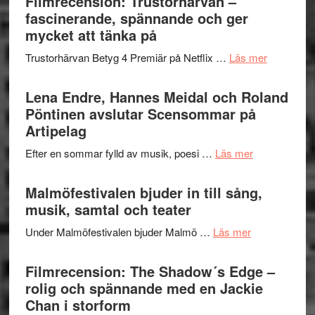
Filmrecension: Trustorhärvan –
och
Jazz
fascinerande, spännande och ger
hjärtevarm
Festival
mycket att tänka på
lättsam
2026
kompott
om
Trustorhärvan Betyg 4 Premiär på Netflix …
Läs mer
–
Filmrecens
I
Trustorhä
Lena Endre, Hannes Meidal och Roland
Delvis
–
Pöntinen avslutar Scensommar på
bortom
fascineran
Artipelag
genrens
spännand
vidsträckta
om
Efter en sommar fylld av musik, poesi …
Läs mer
och
terräng
Lena
ger
Endre,
Malmöfestivalen bjuder in till sång,
mycket
Hannes
musik, samtal och teater
att
Meidal
tänka
om
Under Malmöfestivalen bjuder Malmö …
Läs mer
och
på
Malmöfestiva
Roland
bjuder
Filmrecension: The Shadow´s Edge –
Pöntinen
in
rolig och spännande med en Jackie
avslutar
till
Chan i storform
Scensommar