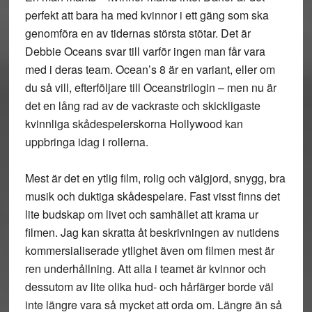
perfekt att bara ha med kvinnor i ett gäng som ska
genomföra en av tidernas största stötar. Det är
Debbie Oceans svar till varför ingen man får vara
med i deras team. Ocean’s 8 är en variant, eller om
du så vill, efterföljare till Oceanstrilogin – men nu är
det en lång rad av de vackraste och skickligaste
kvinnliga skådespelerskorna Hollywood kan
uppbringa idag i rollerna.
Mest är det en ytlig film, rolig och välgjord, snygg, bra
musik och duktiga skådespelare. Fast visst finns det
lite budskap om livet och samhället att krama ur
filmen. Jag kan skratta åt beskrivningen av nutidens
kommersialiserade ytlighet även om filmen mest är
ren underhållning. Att alla i teamet är kvinnor och
dessutom av lite olika hud- och hårfärger borde väl
inte längre vara så mycket att orda om. Längre än så