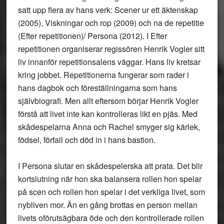
satt upp flera av hans verk: Scener ur ett äktenskap
(2005), Viskningar och rop (2009) och na de repetitie
(Efter repetitionen)/ Persona (2012). I Efter
repetitionen organiserar regissören Henrik Vogler sitt
liv innanför repetitionsalens väggar. Hans liv kretsar
kring jobbet. Repetitionerna fungerar som rader i
hans dagbok och föreställningarna som hans
självbiografi. Men allt eftersom börjar Henrik Vogler
förstå att livet inte kan kontrolleras likt en pjäs. Med
skådespelarna Anna och Rachel smyger sig kärlek,
födsel, förfall och död in i hans bastion.
I Persona slutar en skådespelerska att prata. Det blir
kortslutning när hon ska balansera rollen hon spelar
på scen och rollen hon spelar i det verkliga livet, som
nybliven mor. Än en gång brottas en person mellan
livets oförutsägbara öde och den kontrollerade rollen