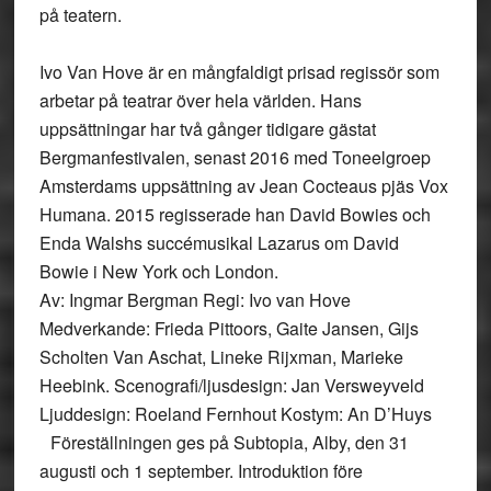
på teatern.
Ivo Van Hove är en mångfaldigt prisad regissör som
arbetar på teatrar över hela världen. Hans
uppsättningar har två gånger tidigare gästat
Bergmanfestivalen, senast 2016 med Toneelgroep
Amsterdams uppsättning av Jean Cocteaus pjäs Vox
Humana. 2015 regisserade han David Bowies och
Enda Walshs succémusikal Lazarus om David
Bowie i New York och London.
Av: Ingmar Bergman Regi: Ivo van Hove
Medverkande: Frieda Pittoors, Gaite Jansen, Gijs
Scholten Van Aschat, Lineke Rijxman, Marieke
Heebink. Scenografi/ljusdesign: Jan Versweyveld
Ljuddesign: Roeland Fernhout Kostym: An D’Huys
Föreställningen ges på Subtopia, Alby, den 31
augusti och 1 september. Introduktion före