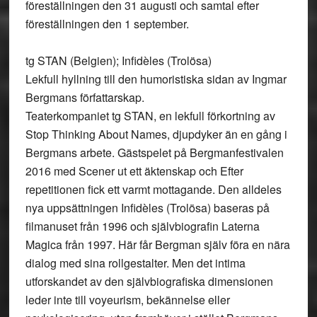
föreställningen den 31 augusti och samtal efter
föreställningen den 1 september.
tg STAN (Belgien); Infidèles (Trolösa)
Lekfull hyllning till den humoristiska sidan av Ingmar
Bergmans författarskap.
Teaterkompaniet tg STAN, en lekfull förkortning av
Stop Thinking About Names, djupdyker än en gång i
Bergmans arbete. Gästspelet på Bergmanfestivalen
2016 med Scener ut ett äktenskap och Efter
repetitionen fick ett varmt mottagande. Den alldeles
nya uppsättningen Infidèles (Trolösa) baseras på
filmanuset från 1996 och självbiografin Laterna
Magica från 1997. Här får Bergman själv föra en nära
dialog med sina rollgestalter. Men det intima
utforskandet av den självbiografiska dimensionen
leder inte till voyeurism, bekännelse eller