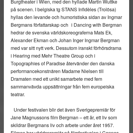
Burgtheater i Wien, med den hyllade Martin Wuttke
på scenen. I belgiska tg STANS Infidèles (Trolösa)
hyllas den levande och humoristiska sidan av Ingmar
Bergmans författarskap och i Dancing with Bergman
hedrar de svenska världskoreograferna Mats Ek,
Alexander Ekman och Johan Inger Ingmar Bergman
med var sitt nytt verk. Dessutom iranskt förhörsdrama
i Hearing med Mehr Theatre Group och i
Topographies of Paradise återvänder den danska
performancekonstnären Madame Nielsen till
Dramaten med ett unikt samarbete med fem
sammanvävda uppsättningar från fem europeiska
teatrar.
Under festivalen blir det även Sverigepremiär för
Jane Magnussons film Bergman – ett år, ett liv som
skildrar Bergmans liv och arbete under året 1957.
Filmen har världspremiär på filmfestivalen i Cannes.