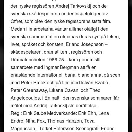
den ryske regissören Andrej Tarkovskij och de
svenska skådespelarna under inspelningen av
Offret, som blev den ryske regissörens sista film.
Medan filmarbetarna väntar alltmer otåligt i den
svenska sommarnatten utmanas deras syn på leken,
livet, språket och konsten. Erland Josephson –
skådespelaren, dramatikern, regissören och
Dramatenchefen 1966-75 – kom genom sitt
samarbete med Ingmar Bergman att få en
enastående internationell bana, bland annat på scen
med Peter Brook och på film med István Szabó,
Peter Greenaway, Liliana Cavani och Theo
Angelopoulos. I En natt i den svenska sommaren får
mötet med Andrej Tarkoskij sin berättelse.
Regi: Eirik Stubø Medverkande: Erik Ehn, Lena
Endre, Nina Fex, Thomas Hanzon, Tova
Magnusson, Torkel Petersson Scenografi: Erlend