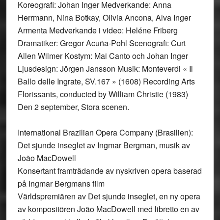
Koreografi: Johan Inger Medverkande: Anna
Herrmann, Nina Botkay, Olivia Ancona, Alva Inger
Armenta Medverkande i video: Heléne Friberg
Dramatiker: Gregor Acuña-Pohl Scenografi: Curt
Allen Wilmer Kostym: Mai Canto och Johan Inger
Ljusdesign: Jörgen Jansson Musik: Monteverdi « Il
Ballo delle Ingrate, SV.167 » (1608) Recording Arts
Florissants, conducted by William Christie (1983)
Den 2 september, Stora scenen.
International Brazilian Opera Company (Brasilien):
Det sjunde inseglet av Ingmar Bergman, musik av
João MacDowell
Konsertant framträdande av nyskriven opera baserad
på Ingmar Bergmans film
Världspremiären av Det sjunde inseglet, en ny opera
av kompositören João MacDowell med libretto en av