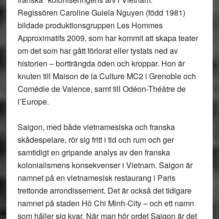
Regissören Caroline Guiela Nguyen (född 1981)
bildade produktionsgruppen Les Hommes
Approximatifs 2009, som har kommit att skapa teater
om det som har gått förlorat eller tystats ned av
historien – bortträngda öden och kroppar. Hon är
knuten till Maison de la Culture MC2 i Grenoble och
Comédie de Valence, samt till Odéon-Théâtre de
l’Europe.
Saigon, med både vietnamesiska och franska
skådespelare, rör sig fritt i tid och rum och ger
samtidigt en gripande analys av den franska
kolonialismens konsekvenser i Vietnam. Saigon är
namnet på en vietnamesisk restaurang i Paris
trettonde arrondissement. Det är också det tidigare
namnet på staden Hô Chi Minh-City – och ett namn
som håller sig kvar. När man hör ordet Saigon är det