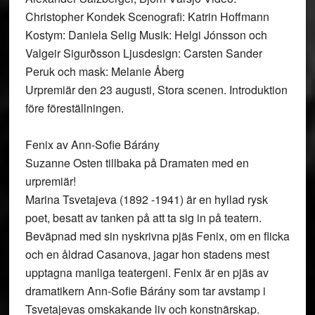
Christopher Kondek Scenografi: Katrin Hoffmann
Kostym: Daniela Selig Musik: Helgi Jónsson och
Valgeir Sigurðsson Ljusdesign: Carsten Sander
Peruk och mask: Melanie Åberg
Urpremiär den 23 augusti, Stora scenen. Introduktion
före föreställningen.
Fenix av Ann-Sofie Bárány
Suzanne Osten tillbaka på Dramaten med en
urpremiär!
Marina Tsvetajeva (1892 -1941) är en hyllad rysk
poet, besatt av tanken på att ta sig in på teatern.
Beväpnad med sin nyskrivna pjäs Fenix, om en flicka
och en åldrad Casanova, jagar hon stadens mest
upptagna manliga teatergeni. Fenix är en pjäs av
dramatikern Ann-Sofie Bárány som tar avstamp i
Tsvetajevas omskakande liv och konstnärskap.