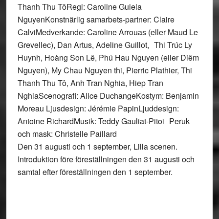
Thanh Thu TôRegi: Caroline Guiela
NguyenKonstnärlig samarbets-partner: Claire
CalviMedverkande: Caroline Arrouas (eller Maud Le
Grevellec), Dan Artus, Adeline Guillot, Thi Trúc Ly
Huynh, Hoàng Son Lê, Phú Hau Nguyen (eller Diêm
Nguyen), My Chau Nguyen thi, Pierric Plathier, Thi
Thanh Thu Tô, Anh Tran Nghia, Hiep Tran
NghiaScenografi: Alice DuchangeKostym: Benjamin
Moreau Ljusdesign: Jérémie PapinLjuddesign:
Antoine RichardMusik: Teddy Gauliat-Pitoi Peruk
och mask: Christelle Paillard
Den 31 augusti och 1 september, Lilla scenen.
Introduktion före föreställningen den 31 augusti och
samtal efter föreställningen den 1 september.