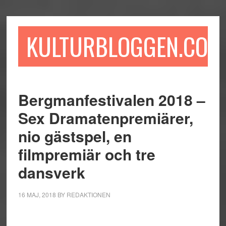
Hoppa
Hoppa
Hoppa
till
till
till
huvudinnehåll
det
sidfot
KULTURBLOGGEN.COM
primära
sidofältet
Bergmanfestivalen 2018 –
Sex Dramatenpremiärer,
nio gästspel, en
filmpremiär och tre
dansverk
16 MAJ, 2018
BY
REDAKTIONEN