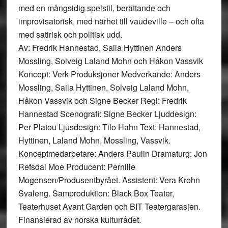
med en mångsidig spelstil, berättande och
improvisatorisk, med närhet till vaudeville – och ofta
med satirisk och politisk udd.
Av: Fredrik Hannestad, Saila Hyttinen Anders
Mossling, Solveig Laland Mohn och Håkon Vassvik
Koncept: Verk Produksjoner Medverkande: Anders
Mossling, Saila Hyttinen, Solveig Laland Mohn,
Håkon Vassvik och Signe Becker Regi: Fredrik
Hannestad Scenografi: Signe Becker Ljuddesign:
Per Platou Ljusdesign: Tilo Hahn Text: Hannestad,
Hyttinen, Laland Mohn, Mossling, Vassvik.
Konceptmedarbetare: Anders Paulin Dramaturg: Jon
Refsdal Moe Producent: Pernille
Mogensen/Produsentbyrået. Assistent: Vera Krohn
Svaleng. Samproduktion: Black Box Teater,
Teaterhuset Avant Garden och BIT Teatergarasjen.
Finansierad av norska kulturrådet.