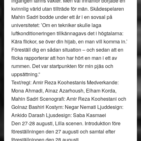
ingången fanns vakter. Men väl innanför började en
kvinnlig värld utan tillträde för män. Skådespelaren
Mahin Sadri bodde under ett år i en sovsal på
universitetet: ’Om en tekniker skulle laga
luftkonditioneringen tillkännagavs det i högtalarna:
Kära flickor, se över din hijab, en man vill komma in.’
Föreställ dig en sådan situation – och sedan att en
flicka rapporterar att hon har hört en man i ett av
rummen. Det var startpunkten för min pjäs och
uppsättning.”
Text/regi: Amir Reza Koohestanis Medverkande:
Mona Ahmadi, Ainaz Azarhoush, Elham Korda,
Mahin Sadri Scenografi: Amir Reza Koohestani och
Golnaz Bashiri Kostym: Negar Nemati Ljuddesign:
Ankido Darash Ljusdesign: Saba Kasmaei
Den 27-28 augusti, Lilla scenen. Introduktion före
föreställningen den 27 augusti och samtal efter
föreställningen den 28 augusti.