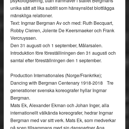
psykologisering, utan framhäver i stället Bergmans
unika sätt att lika subtilt som hänsynslöst blottlägga
mänskliga relationer.
Text: Ingmar Bergman Av och med: Ruth Becquart,
Robby Cleiren, Jolente De Keersmaeker och Frank
Vercruyssen.
Den 31 augusti och 1 september, Målarsalen.
Introduktion före föreställiningen den 31 augusti och
samtal efter föreställningen den 1 september.
Production Internationales (Norge/Frankrike);
Dancing with Bergman Centenary 1918-2018 Tre
generationer svenska koreografer hyllar Ingmar
Bergman.
Mats Ek, Alexander Ekman och Johan Inger, alla
internationellt välkända koreografer, hedrar Ingmar
Bergman med var sitt verk. Mats Ek, som medverkar
på scen tillsammans med sin danspartner Ana