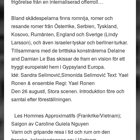
frigörelse från en internaliserad offerroll…
Bland skådespelarna finns romnija, romer och
resande romer från Österrike, Serbien, Tyskland,
Kosovo, Rumänien, England och Sverige (Lindy
Larsson), och även israeler-tyskar och berliner-turkar.
Tillsammans med de brittiska konstnärerna Delaine
and Damian Le Bas skissar de fram en vision för ett
tryggt europeiskt hem i Gypsyland Europa.
Idé: Sandra Selimović,Simonida Selimović Text: Yael
Ronen & ensemble Regi: Yael Ronen
Den 26 augusti, Stora scenen. Introduktion före och
samtal efter föreställningen.
Les Hommes Approximatifs (Frankrike/Vietnam);
Saigon av Caroline Guiela Nguyen
Varm och gripande resa i tid och rum om den
franska koloniseringens arv i Vietnam.