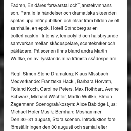
Fadren, En dåres försvarstal ochTjänstekvinnans
son. Parallella händelser och dramatiska skeenden
spelas upp inför publiken och etsar fram bilden av ett
samhälle, en epok. Hotell Strindberg är en
trollerimaskin i intensiv, tempofylld och halsbrytande
samverkan mellan skådespelare, scentekniker och
påklädare. På scenen finns bland andra Martin
Wuttke, en av Tysklands allra främsta skådespelare.
Regi: Simon Stone Dramaturg: Klaus Missbach
Medverkande: Franziska Hackl, Barbara Horvath,
Roland Koch, Caroline Peters, Max Rothbart, Aenne
Schwarz, Michael Wächter, Martin Wuttke, Simon
Zagermann Scenografi/kostym: Alice Babidge Ljus:
Michael Hofer Musik: Bernhard Moshammer
Den 30–31 augusti, Stora scenen. Introduktion före
föreställningen den 30 augusti och samtal efter