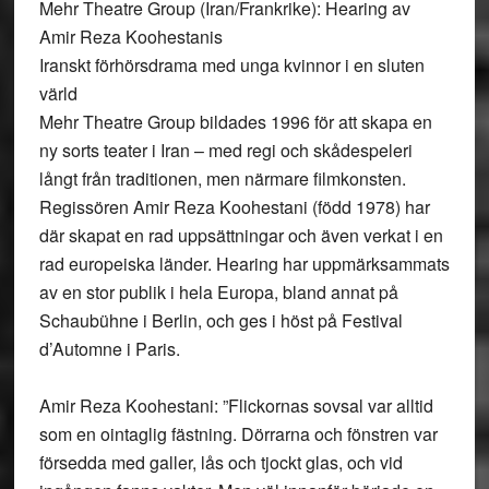
Mehr Theatre Group (Iran/Frankrike): Hearing av
Amir Reza Koohestanis
Iranskt förhörsdrama med unga kvinnor i en sluten
värld
Mehr Theatre Group bildades 1996 för att skapa en
ny sorts teater i Iran – med regi och skådespeleri
långt från traditionen, men närmare filmkonsten.
Regissören Amir Reza Koohestani (född 1978) har
där skapat en rad uppsättningar och även verkat i en
rad europeiska länder. Hearing har uppmärksammats
av en stor publik i hela Europa, bland annat på
Schaubühne i Berlin, och ges i höst på Festival
d’Automne i Paris.
Amir Reza Koohestani: ”Flickornas sovsal var alltid
som en ointaglig fästning. Dörrarna och fönstren var
försedda med galler, lås och tjockt glas, och vid