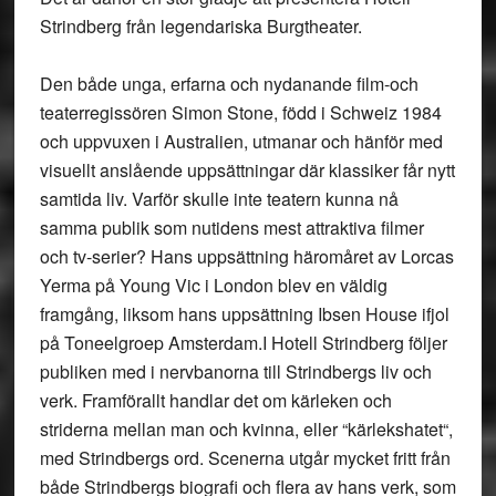
Strindberg från legendariska Burgtheater.
Den både unga, erfarna och nydanande film-och
teaterregissören Simon Stone, född i Schweiz 1984
och uppvuxen i Australien, utmanar och hänför med
visuellt anslående uppsättningar där klassiker får nytt
samtida liv. Varför skulle inte teatern kunna nå
samma publik som nutidens mest attraktiva filmer
och tv-serier? Hans uppsättning häromåret av Lorcas
Yerma på Young Vic i London blev en väldig
framgång, liksom hans uppsättning Ibsen House ifjol
på Toneelgroep Amsterdam.I Hotell Strindberg följer
publiken med i nervbanorna till Strindbergs liv och
verk. Framförallt handlar det om kärleken och
striderna mellan man och kvinna, eller “kärlekshatet“,
med Strindbergs ord. Scenerna utgår mycket fritt från
både Strindbergs biografi och flera av hans verk, som