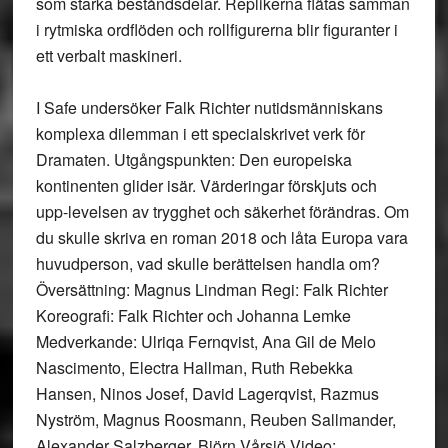
som starka beståndsdelar. Replikerna flätas samman
i rytmiska ordflöden och rollfigurerna blir figuranter i
ett verbalt maskineri.
I Safe undersöker Falk Richter nutidsmänniskans
komplexa dilemman i ett specialskrivet verk för
Dramaten. Utgångspunkten: Den europeiska
kontinenten glider isär. Värderingar förskjuts och
upp-levelsen av trygghet och säkerhet förändras. Om
du skulle skriva en roman 2018 och låta Europa vara
huvudperson, vad skulle berättelsen handla om?
Översättning: Magnus Lindman Regi: Falk Richter
Koreografi: Falk Richter och Johanna Lemke
Medverkande: Ulriqa Fernqvist, Ana Gil de Melo
Nascimento, Electra Hallman, Ruth Rebekka
Hansen, Ninos Josef, David Lagerqvist, Razmus
Nyström, Magnus Roosmann, Reuben Sallmander,
Alexander Salzberger, Björn Vårsjö Video: