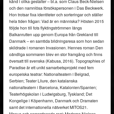
känd i olika gestalter – bl.a. som Claus Beck-Nielsen
och den namnlösa försökspersonen i Das Beckwerk.
Hon trotsar fixa identiteter och sorteringar och ställer
hela tiden frågan: Vad är en människa? Hösten 2015
följde hon till fots flyktingströmmen längs
Balkanrutten upp genom Europa från Grekland till
Danmark – en samtida bildningsresa som hon sedan
skildrade i romanen Invasionen. Hennes roman Den
oändliga sommaren blev en stor framgång och finns
översatt till svenska (Kabusa, 2016). Topographies of
Paradise är ett unikt samarbetsprojekt med fem
europeiska teatrar: Nationalteatern i Belgrad,
Serbien; Teater Lliure, den katalanska
nationalteatern i Barcelona, Katalonien/Spanien;
Teaterhögskolan i Ludwigsburg, Tyskland; Det
Kongelige i Köpenhamn, Danmark och Dramaten
samt det internationella nätverket MITOS21.
Manus och samordnande regi: Madame Nielsen