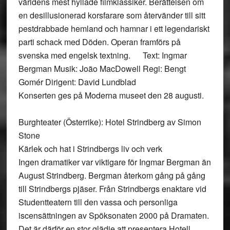
världens mest hyllade filmklassiker. Berättelsen om
en desillusionerad korsfarare som återvänder till sitt
pestdrabbade hemland och hamnar i ett legendariskt
parti schack med Döden. Operan framförs på
svenska med engelsk textning. Text: Ingmar
Bergman Musik: João MacDowell Regi: Bengt
Gomér Dirigent: David Lundblad
Konserten ges på Moderna museet den 28 augusti.
Burghteater (Österrike): Hotel Strindberg av Simon
Stone
Kärlek och hat i Strindbergs liv och verk
Ingen dramatiker var viktigare för Ingmar Bergman än
August Strindberg. Bergman återkom gång på gång
till Strindbergs pjäser. Från Strindbergs enaktare vid
Studentteatern till den vassa och personliga
iscensättningen av Spöksonaten 2000 på Dramaten.
Det är därför en stor glädje att presentera Hotell