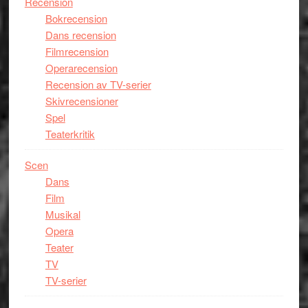
Recension
Bokrecension
Dans recension
Filmrecension
Operarecension
Recension av TV-serier
Skivrecensioner
Spel
Teaterkritik
Scen
Dans
Film
Musikal
Opera
Teater
TV
TV-serier