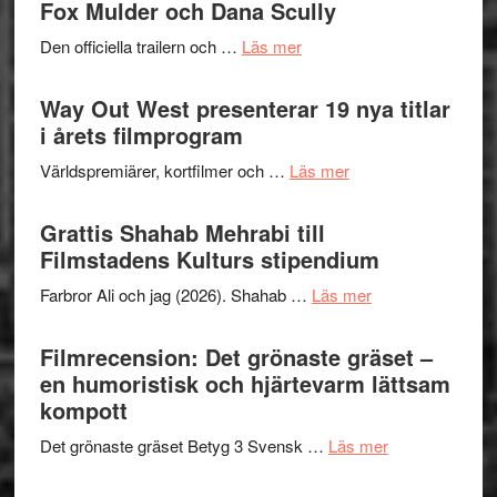
Festiva
Fox Mulder och Dana Scully
2026
om
Den officiella trailern och …
Läs mer
–
Se
II
trailern
Way Out West presenterar 19 nya titlar
Internat
för
i årets filmprogram
storhet
The
och
om
Världspremiärer, kortfilmer och …
Läs mer
X-
samarb
Way
Files:
Out
Grattis Shahab Mehrabi till
I
West
Filmstadens Kulturs stipendium
Want
presenterar
to
om
Farbror Ali och jag (2026). Shahab …
Läs mer
19
Believe
Grattis
nya
–
Shahab
Filmrecension: Det grönaste gräset –
titlar
Vrach
Mehrabi
en humoristisk och hjärtevarm lättsam
i
Frankenshtey
till
kompott
årets
–
Filmstadens
filmprogram
med
om
Det grönaste gräset Betyg 3 Svensk …
Läs mer
Kulturs
Fox
Filmrecension:
stipendium