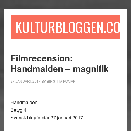
Hoppa
Hoppa
Hoppa
till
till
till
huvudinnehåll
det
sidfot
KULTURBLOGGEN.COM
primära
sidofältet
Filmrecension:
Handmaiden – magnifik
27 JANUARI, 2017
BY
BIRGITTA KOMAKI
Handmaiden
Betyg 4
Svensk biopremiär 27 januari 2017