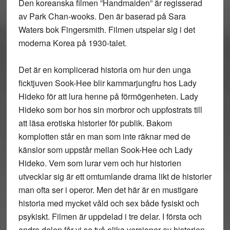
Den koreanska filmen ”Handmaiden” är regisserad
av Park Chan-wooks. Den är baserad på Sara
Waters bok Fingersmith. Filmen utspelar sig i det
moderna Korea på 1930-talet.
Det är en komplicerad historia om hur den unga
ficktjuven Sook-Hee blir kammarjungfru hos Lady
Hideko för att lura henne på förmögenheten. Lady
Hideko som bor hos sin morbror och uppfostrats till
att läsa erotiska historier för publik. Bakom
komplotten står en man som inte räknar med de
känslor som uppstår mellan Sook-Hee och Lady
Hideko. Vem som lurar vem och hur historien
utvecklar sig är ett omtumlande drama likt de historier
man ofta ser i operor. Men det här är en mustigare
historia med mycket våld och sex både fysiskt och
psykiskt. Filmen är uppdelad i tre delar. I första och
andra delen får vi se två olika versioner av historien