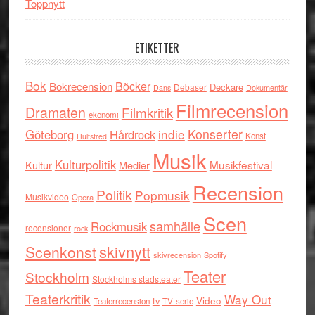
Toppnytt
ETIKETTER
Bok
Böcker
Bokrecension
Deckare
Debaser
Dokumentär
Dans
Filmrecension
Dramaten
Filmkritik
ekonomi
indie
Konserter
Göteborg
Hårdrock
Konst
Hultsfred
Musik
Kulturpolitik
Musikfestival
Kultur
Medier
Recension
Politik
Popmusik
Musikvideo
Opera
Scen
samhälle
Rockmusik
recensioner
rock
skivnytt
Scenkonst
skivrecension
Spotify
Teater
Stockholm
Stockholms stadsteater
Teaterkritik
Way Out
tv
Video
Teaterrecension
TV-serie