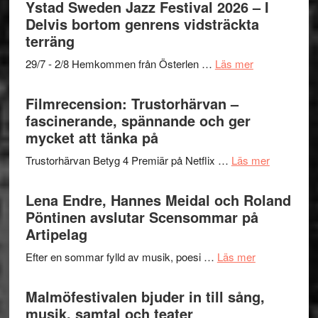
Mulder
Det
Ystad Sweden Jazz Festival 2026 – I
och
grönaste
Delvis bortom genrens vidsträckta
Dana
gräset
terräng
Scully
–
om
29/7 - 2/8 Hemkommen från Österlen …
Läs mer
en
Ystad
humoristisk
Sweden
Filmrecension: Trustorhärvan –
och
Jazz
fascinerande, spännande och ger
hjärtevarm
Festival
mycket att tänka på
lättsam
2026
kompott
om
Trustorhärvan Betyg 4 Premiär på Netflix …
Läs mer
–
Filmrecens
I
Trustorhä
Lena Endre, Hannes Meidal och Roland
Delvis
–
Pöntinen avslutar Scensommar på
bortom
fascineran
Artipelag
genrens
spännand
vidsträckta
om
Efter en sommar fylld av musik, poesi …
Läs mer
och
terräng
Lena
ger
Endre,
Malmöfestivalen bjuder in till sång,
mycket
Hannes
musik, samtal och teater
att