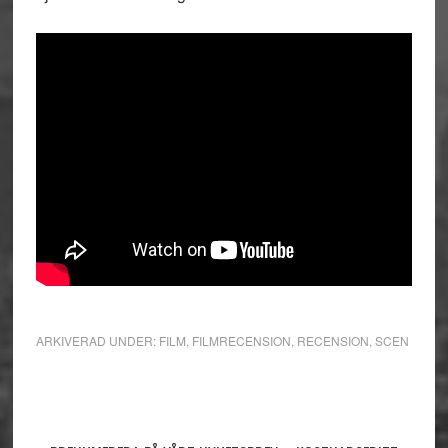
ARKIVERAD UNDER:
FILM
,
FILMRECENSION
,
RECENSION
,
SCEN
Primärt
sidofält