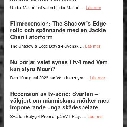
Meidal
tänka
om
Under Malmöfestivalen bjuder Malmö …
Läs mer
och
på
Malmöfestiva
Roland
bjuder
Filmrecension: The Shadow´s Edge –
Pöntinen
in
rolig och spännande med en Jackie
avslutar
till
Chan i storform
Scensommar
sång,
på
om
The Shadow´s Edge Betyg 4 Svensk …
Läs mer
musik,
Artipelag
Filmrecension
samtal
The
Nu börjar valet synas i tv4 med Vem
och
Shadow
kan styra Mauri?
teater
´s
om
Den 10 augusti 2026 har Vem kan styra …
Läs mer
Edge
Nu
–
börjar
Recension av tv-serie: Svärtan –
rolig
valet
välgjort om människans mörker med
och
synas
imponerande unga skådespelare
spännande
i
med
om
Svärtan Betyg 4 Premiär på SVT Play: …
Läs mer
tv4
en
Recension
med