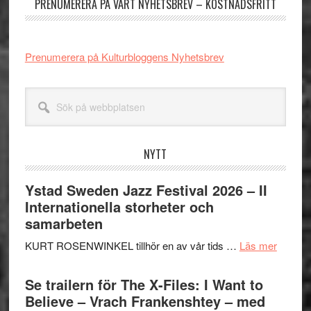
PRENUMERERA PÅ VÅRT NYHETSBREV – KOSTNADSFRITT
Prenumerera på Kulturbloggens Nyhetsbrev
Sök
på
webbplatsen
NYTT
Ystad Sweden Jazz Festival 2026 – II
Internationella storheter och
samarbeten
om
KURT ROSENWINKEL tillhör en av vår tids …
Läs mer
Ystad
Swede
Se trailern för The X-Files: I Want to
Jazz
Believe – Vrach Frankenshtey – med