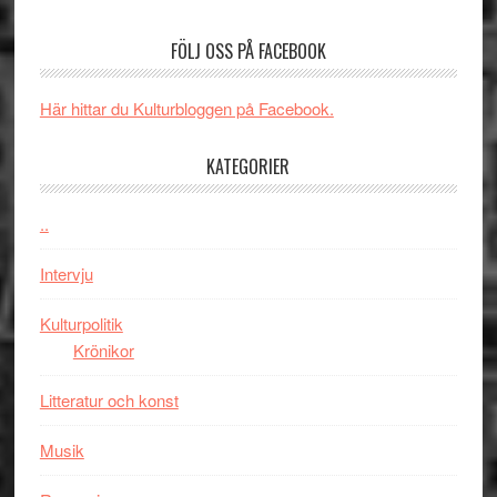
Jackie
av
Vem
Chan
tv-
kan
FÖLJ OSS PÅ FACEBOOK
i
serie:
styra
storform
Svärtan
Mauri?
Här hittar du Kulturbloggen på Facebook.
–
välgjort
KATEGORIER
om
människans
mörker
..
med
Intervju
imponerande
unga
Kulturpolitik
skådespelar
Krönikor
Litteratur och konst
Musik