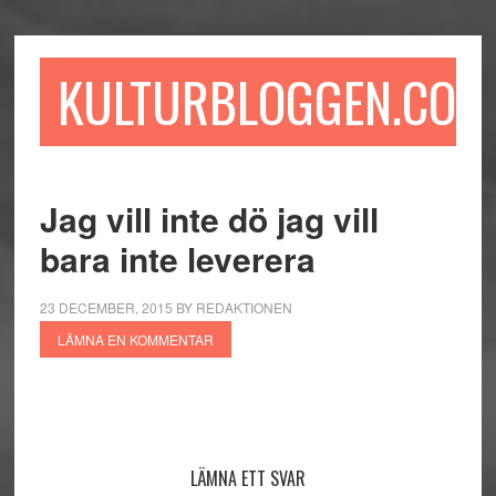
Hoppa
Hoppa
Hoppa
till
till
till
huvudinnehåll
det
sidfot
KULTURBLOGGEN.COM
primära
sidofältet
Jag vill inte dö jag vill
bara inte leverera
23 DECEMBER, 2015
BY
REDAKTIONEN
LÄMNA EN KOMMENTAR
Läsarkommentarer
LÄMNA ETT SVAR