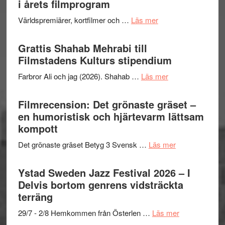
i årets filmprogram
om
Världspremiärer, kortfilmer och …
Läs mer
Way
Out
Grattis Shahab Mehrabi till
West
Filmstadens Kulturs stipendium
presenterar
om
Farbror Ali och jag (2026). Shahab …
Läs mer
19
Grattis
nya
Shahab
Filmrecension: Det grönaste gräset –
titlar
Mehrabi
en humoristisk och hjärtevarm lättsam
i
till
kompott
årets
Filmstadens
filmprogram
om
Det grönaste gräset Betyg 3 Svensk …
Läs mer
Kulturs
Filmrecension:
stipendium
Det
Ystad Sweden Jazz Festival 2026 – I
grönaste
Delvis bortom genrens vidsträckta
gräset
terräng
–
om
29/7 - 2/8 Hemkommen från Österlen …
Läs mer
en
Ystad