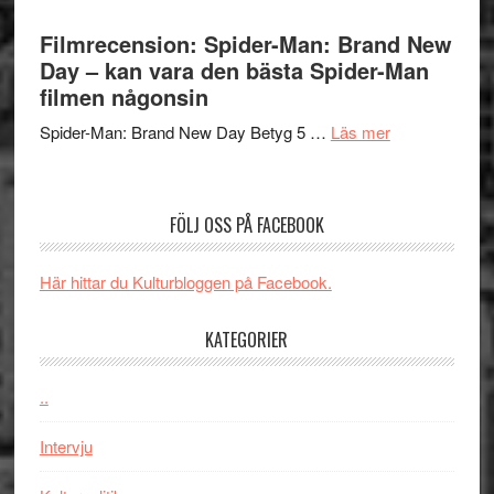
Lars
välgjort
Vegas
Filmrecension: Spider-Man: Brand New
om
långfi
Day – kan vara den bästa Spider-Man
människans
ARNE
filmen någonsin
mörker
GOES
med
om
Spider-Man: Brand New Day Betyg 5 …
Läs mer
TO
imponerande
Filmrecension
SPAC
unga
Spider-
får
skådespelar
Man:
världs
FÖLJ OSS PÅ FACEBOOK
Brand
i
New
Toront
Här hittar du Kulturbloggen på Facebook.
Day
–
KATEGORIER
kan
vara
den
..
bästa
Intervju
Spider-
Man