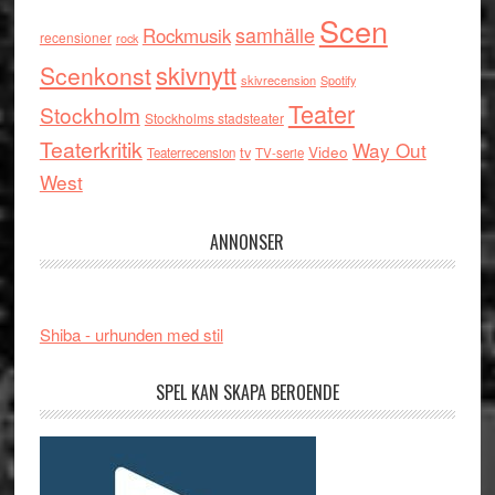
Scen
samhälle
Rockmusik
recensioner
rock
skivnytt
Scenkonst
skivrecension
Spotify
Teater
Stockholm
Stockholms stadsteater
Teaterkritik
Way Out
tv
Video
Teaterrecension
TV-serie
West
ANNONSER
Shiba - urhunden med stil
SPEL KAN SKAPA BEROENDE