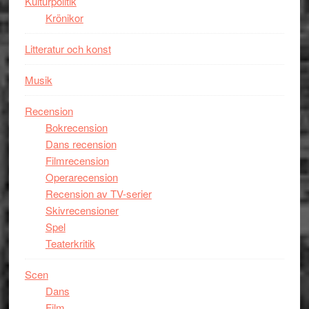
Kulturpolitik
filmen
Krönikor
någonsin
Litteratur och konst
Musik
Recension
Bokrecension
Dans recension
Filmrecension
Operarecension
Recension av TV-serier
Skivrecensioner
Spel
Teaterkritik
Scen
Dans
Film