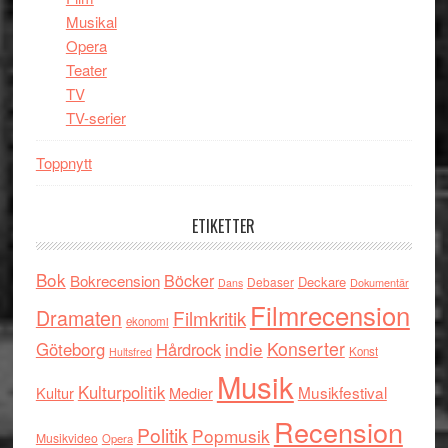
Musikal
Opera
Teater
TV
TV-serier
Toppnytt
ETIKETTER
Bok
Böcker
Bokrecension
Deckare
Debaser
Dokumentär
Dans
Filmrecension
Dramaten
Filmkritik
ekonomi
indie
Konserter
Göteborg
Hårdrock
Konst
Hultsfred
Musik
Kulturpolitik
Musikfestival
Kultur
Medier
Recension
Politik
Popmusik
Musikvideo
Opera