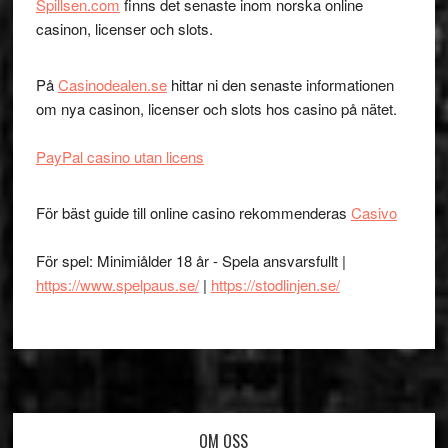
Spillsen.com
finns det senaste inom norska online
casinon, licenser och slots.
På
Casinodealen.se
hittar ni den senaste informationen
om nya casinon, licenser och slots hos casino på nätet.
PayPal casino utan licens
För bäst guide till online casino rekommenderas
Casivo
För spel: Minimiålder 18 år - Spela ansvarsfullt |
https://www.spelpaus.se/
|
https://stodlinjen.se/
Footer
OM OSS