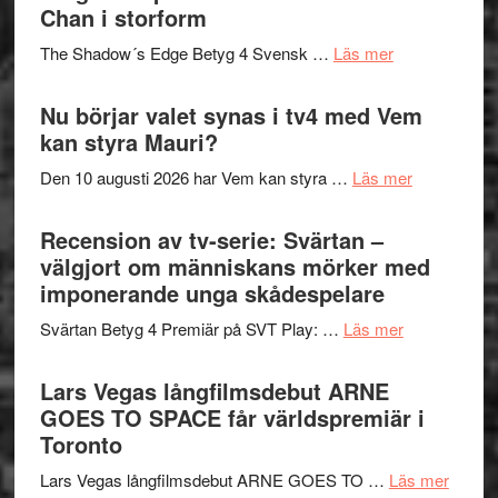
till
Chan i storform
Scensommar
sång,
på
om
The Shadow´s Edge Betyg 4 Svensk …
Läs mer
musik,
Artipelag
Filmrecension
samtal
The
Nu börjar valet synas i tv4 med Vem
och
Shadow
kan styra Mauri?
teater
´s
om
Den 10 augusti 2026 har Vem kan styra …
Läs mer
Edge
Nu
–
börjar
Recension av tv-serie: Svärtan –
rolig
valet
välgjort om människans mörker med
och
synas
imponerande unga skådespelare
spännande
i
med
om
Svärtan Betyg 4 Premiär på SVT Play: …
Läs mer
tv4
en
Recension
med
Jackie
av
Lars Vegas långfilmsdebut ARNE
Vem
Chan
tv-
GOES TO SPACE får världspremiär i
kan
i
serie:
Toronto
styra
storform
Svärtan
Mauri?
om
Lars Vegas långfilmsdebut ARNE GOES TO …
Läs mer
–