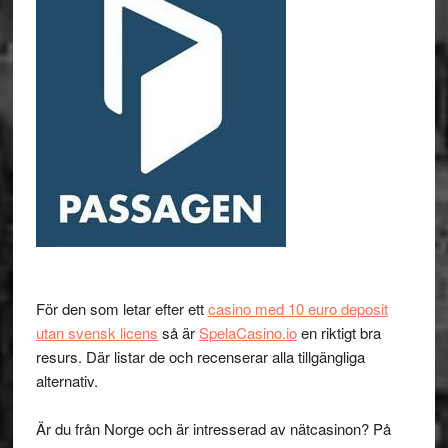
För den som letar efter ett
casino med 10 euro deposit
utan svensk licens
så är
SpelaCasino.io
en riktigt bra
resurs. Där listar de och recenserar alla tillgängliga
alternativ.
Är du från Norge och är intresserad av nätcasinon? På