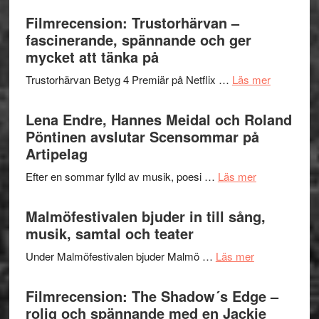
humoristisk
Sweden
Filmrecension: Trustorhärvan –
och
Jazz
fascinerande, spännande och ger
hjärtevarm
Festival
mycket att tänka på
lättsam
2026
kompott
om
Trustorhärvan Betyg 4 Premiär på Netflix …
Läs mer
–
Filmrecens
I
Trustorhä
Lena Endre, Hannes Meidal och Roland
Delvis
–
Pöntinen avslutar Scensommar på
bortom
fascineran
Artipelag
genrens
spännand
vidsträckta
om
Efter en sommar fylld av musik, poesi …
Läs mer
och
terräng
Lena
ger
Endre,
Malmöfestivalen bjuder in till sång,
mycket
Hannes
musik, samtal och teater
att
Meidal
tänka
om
Under Malmöfestivalen bjuder Malmö …
Läs mer
och
på
Malmöfestiva
Roland
bjuder
Filmrecension: The Shadow´s Edge –
Pöntinen
in
rolig och spännande med en Jackie
avslutar