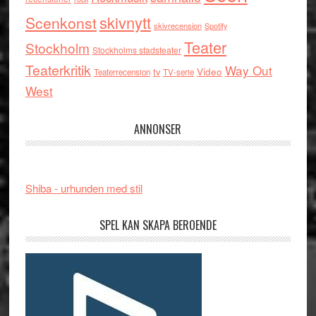
skivnytt
Scenkonst
skivrecension
Spotify
Teater
Stockholm
Stockholms stadsteater
Teaterkritik
Way Out
tv
Video
Teaterrecension
TV-serie
West
ANNONSER
Shiba - urhunden med stil
SPEL KAN SKAPA BEROENDE