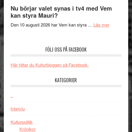
samtal
The
Nu börjar valet synas i tv4 med Vem
och
Shadow
kan styra Mauri?
teater
´s
om
Den 10 augusti 2026 har Vem kan styra …
Läs mer
Edge
Nu
–
börjar
rolig
valet
och
FÖLJ OSS PÅ FACEBOOK
synas
spännande
i
med
Här hittar du Kulturbloggen på Facebook.
tv4
en
med
Jackie
KATEGORIER
Vem
Chan
kan
i
styra
..
storform
Mauri?
Intervju
Kulturpolitik
Krönikor