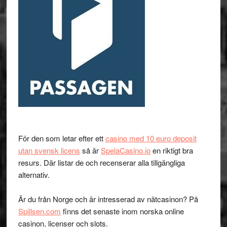
För den som letar efter ett
casino med 10 euro deposit
utan svensk licens
så är
SpelaCasino.io
en riktigt bra
resurs. Där listar de och recenserar alla tillgängliga
alternativ.
Är du från Norge och är intresserad av nätcasinon? På
Spillsen.com
finns det senaste inom norska online
casinon, licenser och slots.