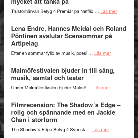
mycket att tänka på
lättsam
2026
kompott
om
Trustorhärvan Betyg 4 Premiär på Netflix …
Läs mer
–
Filmrecens
I
Trustorhä
Lena Endre, Hannes Meidal och Roland
Delvis
–
Pöntinen avslutar Scensommar på
bortom
fascineran
Artipelag
genrens
spännand
vidsträckta
om
Efter en sommar fylld av musik, poesi …
Läs mer
och
terräng
Lena
ger
Endre,
Malmöfestivalen bjuder in till sång,
mycket
Hannes
musik, samtal och teater
att
Meidal
tänka
om
Under Malmöfestivalen bjuder Malmö …
Läs mer
och
på
Malmöfestiva
Roland
bjuder
Filmrecension: The Shadow´s Edge –
Pöntinen
in
rolig och spännande med en Jackie
avslutar
till
Chan i storform
Scensommar
sång,
på
om
The Shadow´s Edge Betyg 4 Svensk …
Läs mer
musik,
Artipelag
Filmrecension