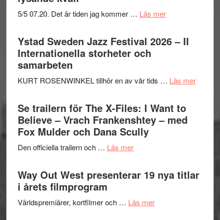
om
5/5 07.20. Det är tiden jag kommer …
Läs mer
Recension:
Håkan
Ystad Sweden Jazz Festival 2026 – II
Hellström
Internationella storheter och
–
samarbeten
Huskvarna
om
KURT ROSENWINKEL tillhör en av vår tids …
Läs mer
Folkets
Ystad
Park
Swede
Se trailern för The X-Files: I Want to
–
Jazz
Believe – Vrach Frankenshtey – med
en
Festiva
Fox Mulder och Dana Scully
helt
2026
lysande
om
Den officiella trailern och …
Läs mer
–
kväll
Se
II
trailern
Way Out West presenterar 19 nya titlar
Internat
för
i årets filmprogram
storhet
The
och
om
Världspremiärer, kortfilmer och …
Läs mer
X-
samarb
Way
Files: