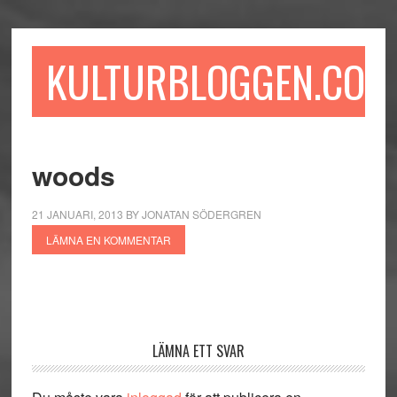
Hoppa
Hoppa
Hoppa
till
till
till
huvudinnehåll
det
sidfot
KULTURBLOGGEN.COM
primära
sidofältet
woods
21 JANUARI, 2013
BY
JONATAN SÖDERGREN
LÄMNA EN KOMMENTAR
Läsarkommentarer
LÄMNA ETT SVAR