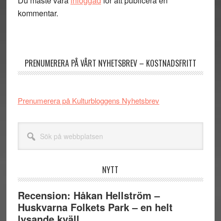
Du måste vara
inloggad
för att publicera en
kommentar.
Primärt
sidofält
PRENUMERERA PÅ VÅRT NYHETSBREV – KOSTNADSFRITT
Prenumerera på Kulturbloggens Nyhetsbrev
Sök
på
webbplatsen
NYTT
Recension: Håkan Hellström –
Huskvarna Folkets Park – en helt
lysande kväll