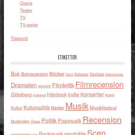
Opera
Teater
TV
TV-serier
Toppnytt
ETIKETTER
Bok
Böcker
Bokrecension
Deckare
Debaser
Dokumentär
Dans
Filmrecension
Dramaten
Filmkritik
ekonomi
indie
Konserter
Göteborg
Hårdrock
Konst
Hultsfred
Musik
Kulturpolitik
Musikfestival
Kultur
Medier
Recension
Politik
Popmusik
Musikvideo
Opera
Scen
samhälle
Rockmusik
recensioner
rock