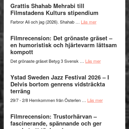
Out
Grattis Shahab Mehrabi till
I
West
Filmstadens Kulturs stipendium
Want
presenterar
to
om
Farbror Ali och jag (2026). Shahab …
Läs mer
19
Believe
Grattis
nya
–
Shahab
Filmrecension: Det grönaste gräset –
titlar
Vrach
Mehrabi
en humoristisk och hjärtevarm lättsam
i
Frankenshtey
till
kompott
årets
–
Filmstadens
filmprogram
med
om
Det grönaste gräset Betyg 3 Svensk …
Läs mer
Kulturs
Fox
Filmrecension:
stipendium
Mulder
Det
Ystad Sweden Jazz Festival 2026 – I
och
grönaste
Delvis bortom genrens vidsträckta
Dana
gräset
terräng
Scully
–
om
29/7 - 2/8 Hemkommen från Österlen …
Läs mer
en
Ystad
humoristisk
Sweden
Filmrecension: Trustorhärvan –
och
Jazz
fascinerande, spännande och ger
hjärtevarm
Festival