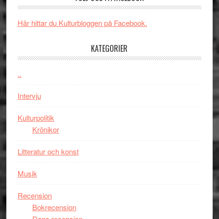
och
synas
spännande
i
Här hittar du Kulturbloggen på Facebook.
med
tv4
en
med
KATEGORIER
Jackie
Vem
Chan
kan
..
i
styra
storform
Mauri?
Intervju
Kulturpolitik
Krönikor
Litteratur och konst
Musik
Recension
Bokrecension
Dans recension