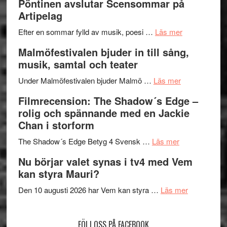
Pöntinen avslutar Scensommar på
Delvis
–
Artipelag
bortom
fascineran
genrens
om
spännand
Efter en sommar fylld av musik, poesi …
Läs mer
vidsträckta
Lena
och
Malmöfestivalen bjuder in till sång,
terräng
Endre,
ger
musik, samtal och teater
Hannes
mycket
om
Meidal
att
Under Malmöfestivalen bjuder Malmö …
Läs mer
Malmöfestiva
och
tänka
Filmrecension: The Shadow´s Edge –
bjuder
Roland
på
rolig och spännande med en Jackie
in
Pöntinen
Chan i storform
till
avslutar
om
sång,
Scensommar
The Shadow´s Edge Betyg 4 Svensk …
Läs mer
Filmrecension
musik,
på
Nu börjar valet synas i tv4 med Vem
The
samtal
Artipelag
kan styra Mauri?
Shadow
och
´s
teater
om
Den 10 augusti 2026 har Vem kan styra …
Läs mer
Edge
Nu
–
börjar
FÖLJ OSS PÅ FACEBOOK
rolig
valet