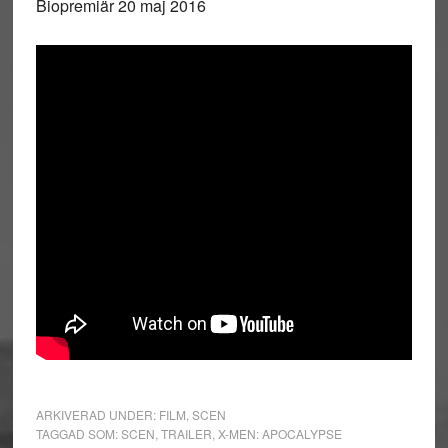
Biopremiär 20 maj 2016
ARKIVERAD UNDER:
FILM
,
SCEN
TAGGAD SOM:
SCEN
,
TRAILER
,
X-MEN: APOCALYPSE