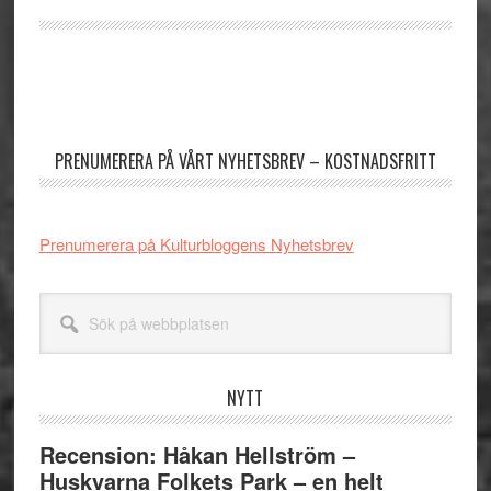
Primärt
sidofält
PRENUMERERA PÅ VÅRT NYHETSBREV – KOSTNADSFRITT
Prenumerera på Kulturbloggens Nyhetsbrev
Sök
på
webbplatsen
NYTT
Recension: Håkan Hellström –
Huskvarna Folkets Park – en helt