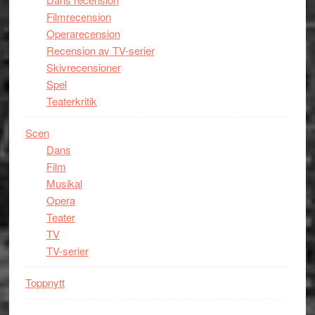
Filmrecension
Operarecension
Recension av TV-serier
Skivrecensioner
Spel
Teaterkritik
Scen
Dans
Film
Musikal
Opera
Teater
TV
TV-serier
Toppnytt