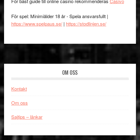
För bäst guide till online casino rekommenderas
Casivo
För spel: Minimiålder 18 år - Spela ansvarsfullt |
https://www.spelpaus.se/
|
https://stodlinjen.se/
Footer
OM OSS
Kontakt
Om oss
Sajtips – länkar