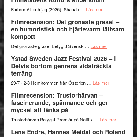
I
West
Want
presenterar
om
Farbror Ali och jag (2026). Shahab …
Läs mer
to
19
Grattis
Filmrecension: Det grönaste gräset –
Believe
nya
Shahab
en humoristisk och hjärtevarm lättsam
–
titlar
Mehrabi
kompott
Vrach
i
till
Frankenshtey
årets
Filmstadens
om
Det grönaste gräset Betyg 3 Svensk …
Läs mer
–
filmprogram
Kulturs
Filmrecension:
Ystad Sweden Jazz Festival 2026 – I
med
stipendium
Det
Delvis bortom genrens vidsträckta
Fox
grönaste
terräng
Mulder
gräset
och
–
om
29/7 - 2/8 Hemkommen från Österlen …
Läs mer
Dana
en
Ystad
Filmrecension: Trustorhärvan –
Scully
humoristisk
Sweden
fascinerande, spännande och ger
och
Jazz
mycket att tänka på
hjärtevarm
Festival
lättsam
2026
om
Trustorhärvan Betyg 4 Premiär på Netflix …
Läs mer
kompott
–
Filmrecens
Lena Endre, Hannes Meidal och Roland
I
Trustorhä