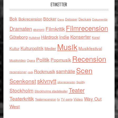
ETIKETTER
Bok
Böcker
Bokrecension
Deckare
Debaser
Dokumentär
Dans
Filmrecension
Dramaten
Filmkritik
ekonomi
indie
Konserter
Göteborg
Hårdrock
Konst
Hultsfred
Musik
Kulturpolitik
Musikfestival
Kultur
Medier
Recension
Politik
Popmusik
Musikvideo
Opera
Scen
samhälle
Rockmusik
recensioner
rock
skivnytt
Scenkonst
skivrecension
Spotify
Teater
Stockholm
Stockholms stadsteater
Teaterkritik
Way Out
tv
Video
Teaterrecension
TV-serie
West