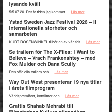
lysande kväll
om
5/5 07.20. Det är tiden jag kommer …
Läs mer
Recension:
Ystad Sweden Jazz Festival 2026 – II
Håkan
Internationella storheter och
Hellström
samarbeten
–
Huskvarna
om
KURT ROSENWINKEL tillhör en av vår tids …
Läs mer
Folkets
Ystad
Se trailern för The X-Files: I Want to
Park
Swede
Believe – Vrach Frankenshtey – med
–
Jazz
Fox Mulder och Dana Scully
en
Festiva
om
helt
2026
Den officiella trailern och …
Läs mer
Se
lysande
–
Way Out West presenterar 19 nya titlar
trailern
kväll
II
i årets filmprogram
för
Internat
The
om
storhet
Världspremiärer, kortfilmer och …
Läs mer
X-
Way
och
Grattis Shahab Mehrabi till
Files:
Out
samarb
Filmstadens Kulturs stipendium