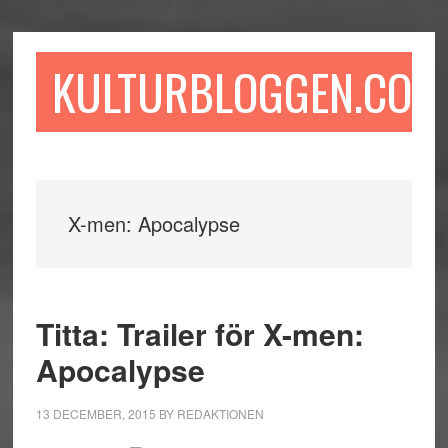
Hoppa
Hoppa
Hoppa
till
till
till
huvudinnehåll
det
sidfot
KULTURBLOGGEN.COM
primära
sidofältet
X-men: Apocalypse
Titta: Trailer för X-men:
Apocalypse
13 DECEMBER, 2015
BY
REDAKTIONEN