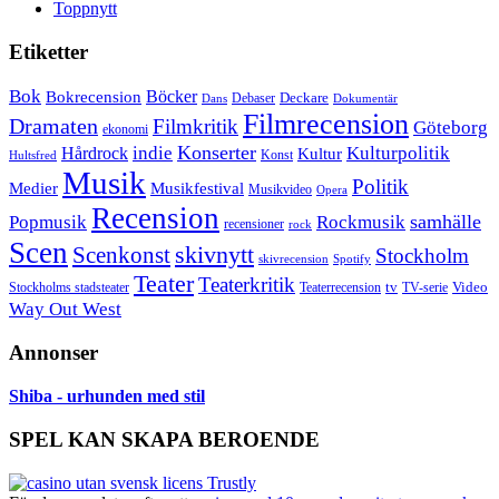
Toppnytt
Etiketter
Bok
Bokrecension
Böcker
Deckare
Debaser
Dokumentär
Dans
Filmrecension
Dramaten
Filmkritik
Göteborg
ekonomi
Konserter
Hårdrock
indie
Kulturpolitik
Kultur
Konst
Hultsfred
Musik
Politik
Musikfestival
Medier
Musikvideo
Opera
Recension
samhälle
Popmusik
Rockmusik
recensioner
rock
Scen
skivnytt
Scenkonst
Stockholm
skivrecension
Spotify
Teater
Teaterkritik
Video
Stockholms stadsteater
tv
Teaterrecension
TV-serie
Way Out West
Annonser
Shiba - urhunden med stil
SPEL KAN SKAPA BEROENDE