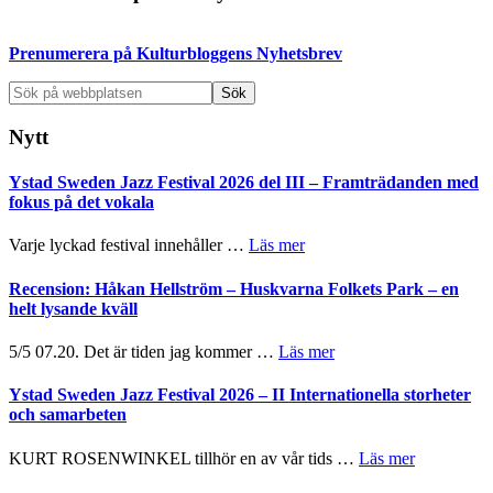
sidofält
Prenumerera på Kulturbloggens Nyhetsbrev
Sök
på
webbplatsen
Nytt
Ystad Sweden Jazz Festival 2026 del III – Framträdanden med
fokus på det vokala
om
Varje lyckad festival innehåller …
Läs mer
Ystad
Sweden
Recension: Håkan Hellström – Huskvarna Folkets Park – en
Jazz
helt lysande kväll
Festival
2026
om
5/5 07.20. Det är tiden jag kommer …
Läs mer
del
Recension:
III
Håkan
Ystad Sweden Jazz Festival 2026 – II Internationella storheter
–
Hellström
och samarbeten
Framträdanden
–
med
Huskvarna
om
KURT ROSENWINKEL tillhör en av vår tids …
Läs mer
fokus
Folkets
Ystad
på
Park