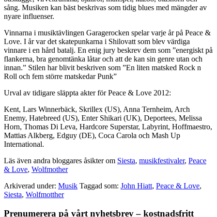
sång. Musiken kan bäst beskrivas som tidig blues med mängder av
nyare influenser.
Vinnarna i musiktävlingen Garagerocken spelar varje år på Peace &
Love. I år var det skatepunkarna i Shilovatt som blev värdiga
vinnare i en hård batalj. En enig jury beskrev dem som ”energiskt på
flankerna, bra genomtänka låtar och att de kan sin genre utan och
innan.” Stilen har blivit beskriven som ”En liten matsked Rock n
Roll och fem större matskedar Punk”
Urval av tidigare släppta akter för Peace & Love 2012:
Kent, Lars Winnerbäck, Skrillex (US), Anna Ternheim, Arch
Enemy, Hatebreed (US), Enter Shikari (UK), Deportees, Melissa
Horn, Thomas Di Leva, Hardcore Superstar, Labyrint, Hoffmaestro,
Mattias Alkberg, Edguy (DE), Coca Carola och Mash Up
International.
Läs även andra bloggares åsikter om
Siesta
,
musikfestivaler
,
Peace
& Love
,
Wolfmother
Arkiverad under:
Musik
Taggad som:
John Hiatt
,
Peace & Love
,
Siesta
,
Wolfmotther
Primärt
Prenumerera på vårt nyhetsbrev – kostnadsfritt