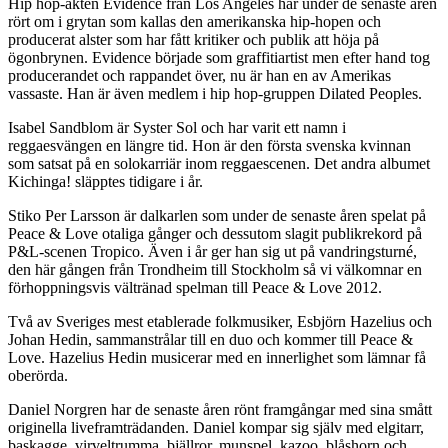
Hip hop-akten Evidence från Los Angeles har under de senaste åren
rört om i grytan som kallas den amerikanska hip-hopen och
producerat alster som har fått kritiker och publik att höja på
ögonbrynen. Evidence började som graffitiartist men efter hand tog
producerandet och rappandet över, nu är han en av Amerikas
vassaste. Han är även medlem i hip hop-gruppen Dilated Peoples.
Isabel Sandblom är Syster Sol och har varit ett namn i
reggaesvängen en längre tid. Hon är den första svenska kvinnan
som satsat på en solokarriär inom reggaescenen. Det andra albumet
Kichinga! släpptes tidigare i år.
Stiko Per Larsson är dalkarlen som under de senaste åren spelat på
Peace & Love otaliga gånger och dessutom slagit publikrekord på
P&L-scenen Tropico. Även i år ger han sig ut på vandringsturné,
den här gången från Trondheim till Stockholm så vi välkomnar en
förhoppningsvis vältränad spelman till Peace & Love 2012.
Två av Sveriges mest etablerade folkmusiker, Esbjörn Hazelius och
Johan Hedin, sammanstrålar till en duo och kommer till Peace &
Love. Hazelius Hedin musicerar med en innerlighet som lämnar få
oberörda.
Daniel Norgren har de senaste åren rönt framgångar med sina smått
originella liveframträdanden. Daniel kompar sig själv med elgitarr,
baskagge, virveltrumma, bjällror, munspel, kazoo, blåshorn och