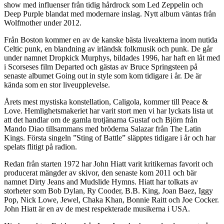
show med influenser från tidig hårdrock som Led Zeppelin och
Deep Purple blandat med modernare inslag. Nytt album väntas från
Wolfmother under 2012.
Från Boston kommer en av de kanske bästa liveakterna inom nutida
Celtic punk, en blandning av irländsk folkmusik och punk. De går
under namnet Dropkick Murphys, bildades 1996, har haft en låt med
i Scorseses film Departed och gästas av Bruce Springsteen på
senaste albumet Going out in style som kom tidigare i år. De är
kända som en stor liveupplevelse.
Årets mest mystiska konstellation, Caligola, kommer till Peace &
Love. Hemlighetsmakeriet har varit stort men vi har lyckats lista ut
att det handlar om de gamla trotjänarna Gustaf och Björn från
Mando Diao tillsammans med bröderna Salazar från The Latin
Kings. Första singeln ”Sting of Battle” släpptes tidigare i år och har
spelats flitigt på radion.
Redan från starten 1972 har John Hiatt varit kritikernas favorit och
producerat mängder av skivor, den senaste kom 2011 och bär
namnet Dirty Jeans and Mudslide Hymns. Hiatt har tolkats av
storheter som Bob Dylan, Ry Cooder, B.B. King, Joan Baez, Iggy
Pop, Nick Lowe, Jewel, Chaka Khan, Bonnie Raitt och Joe Cocker.
John Hiatt är en av de mest respekterade musikerna i USA.