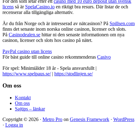
För den som letar efter ett
casino med 10 euro deposit utan svensk
licens
så är
SpelaCasino.io
en riktigt bra resurs. Där listar de och
recenserar alla tillgängliga alternativ.
Är du från Norge och är intresserad av nätcasinon? På
Spillsen.com
finns det senaste inom norska online casinon, licenser och slots.
På
Casinodealen.se
hittar ni den senaste informationen om nya
casinon, licenser och slots hos casino på nätet.
PayPal casino utan licens
För bäst guide till online casino rekommenderas
Casivo
För spel: Minimiålder 18 år - Spela ansvarsfullt |
https://www.spelpaus.se/
|
https://stodlinjen.se/
Footer
Om oss
Kontakt
Om oss
Sajtips – länkar
Copyright © 2026 ·
Metro Pro
on
Genesis Framework
·
WordPress
·
Logga in