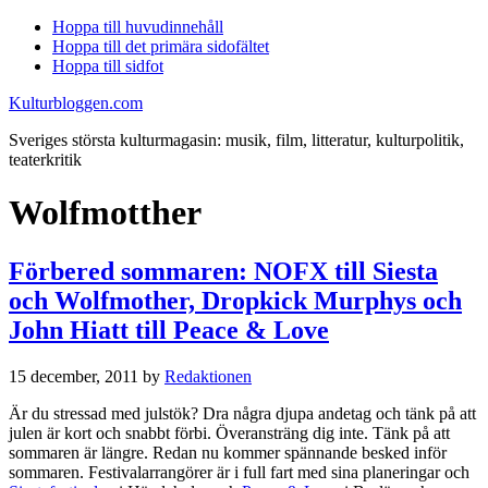
Hoppa till huvudinnehåll
Hoppa till det primära sidofältet
Hoppa till sidfot
Kulturbloggen.com
Sveriges största kulturmagasin: musik, film, litteratur, kulturpolitik,
teaterkritik
Wolfmotther
Förbered sommaren: NOFX till Siesta
och Wolfmother, Dropkick Murphys och
John Hiatt till Peace & Love
15 december, 2011
by
Redaktionen
Är du stressad med julstök? Dra några djupa andetag och tänk på att
julen är kort och snabbt förbi. Överansträng dig inte. Tänk på att
sommaren är längre. Redan nu kommer spännande besked inför
sommaren. Festivalarrangörer är i full fart med sina planeringar och