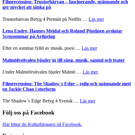
Sweden
Filmrecension: Trustorhärvan – fascinerande, spännande och
och
Jazz
ger mycket att tänka på
hjärtevarm
Festival
lättsam
2026
om
Trustorhärvan Betyg 4 Premiär på Netflix …
Läs mer
kompott
–
Filmrecension:
I
Trustorhärvan
Lena Endre, Hannes Meidal och Roland Pöntinen avslutar
Delvis
–
Scensommar på Artipelag
bortom
fascinerande,
genrens
spännande
om
Efter en sommar fylld av musik, poesi …
Läs mer
vidsträckta
och
Lena
terräng
ger
Endre,
Malmöfestivalen bjuder in till sång, musik, samtal och teater
mycket
Hannes
att
Meidal
om
Under Malmöfestivalen bjuder Malmö …
Läs mer
tänka
och
Malmöfestivalen
på
Roland
bjuder
Filmrecension: The Shadow´s Edge – rolig och spännande med
Pöntinen
in
en Jackie Chan i storform
avslutar
till
Scensommar
sång,
om
The Shadow´s Edge Betyg 4 Svensk …
Läs mer
på
musik,
Filmrecension:
Artipelag
samtal
The
Följ oss på Facebook
och
Shadow
teater
´s
Här hittar du Kulturbloggen på Facebook.
Edge
–