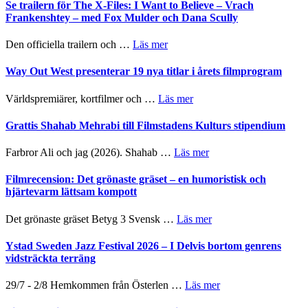
Sweden
Se trailern för The X-Files: I Want to Believe – Vrach
det
–
Jazz
Frankenshtey – med Fox Mulder och Dana Scully
vokala
en
Festival
helt
2026
om
Den officiella trailern och …
Läs mer
lysande
–
Se
kväll
II
trailern
Way Out West presenterar 19 nya titlar i årets filmprogram
Internatione
för
storheter
The
om
Världspremiärer, kortfilmer och …
Läs mer
och
X-
Way
samarbeten
Files:
Out
Grattis Shahab Mehrabi till Filmstadens Kulturs stipendium
I
West
Want
presenterar
om
Farbror Ali och jag (2026). Shahab …
Läs mer
to
19
Grattis
Believe
nya
Shahab
Filmrecension: Det grönaste gräset – en humoristisk och
–
titlar
Mehrabi
hjärtevarm lättsam kompott
Vrach
i
till
Frankenshtey
årets
Filmstadens
–
om
Det grönaste gräset Betyg 3 Svensk …
Läs mer
filmprogram
Kulturs
med
Filmrecension:
stipendium
Fox
Det
Ystad Sweden Jazz Festival 2026 – I Delvis bortom genrens
Mulder
grönaste
vidsträckta terräng
och
gräset
Dana
–
om
29/7 - 2/8 Hemkommen från Österlen …
Läs mer
Scully
en
Ystad
humoristisk