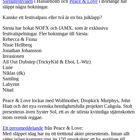
Siestafestivalen
i Hässleholm och
Peace & Love
i Borlänge har
släppt några bokningar.
Kanske ett festivalpass eller två är en bra julklapp?
Siesta har bokat NOFX och IAMX, som är exklusiva
festivalspelningar. Fler bokningar till Siesta:
Rebecca & Fiona
Nisse Hellberg
Jonathan Johansson
Invasionen
All Out Dubstep (TrickyKid & Eboi, L-Wiz)
Lune
Niklas (dk)
Samling
Labyrint
Nitad
Peace & Love lockar med Wolfmother, Dropkick Murphys, John
Hiatt och det nya svenska hemlighetsfulla projektet Caligola. Stolt
presenteras även Syster Sol, ett av de största kvinnliga stjärnskotten
inom svensk reggae.
Ett pressmeddelande
från Peace & Love:
Med släppet idag har nu ett trettiotal akter presenterats. Innan allt
sätter igång kommer mer än 150 musikakter att ha avslöjats till