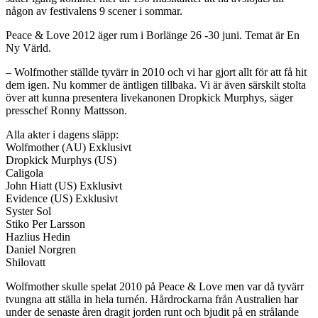
någon av festivalens 9 scener i sommar.
Peace & Love 2012 äger rum i Borlänge 26 -30 juni. Temat är En
Ny Värld.
– Wolfmother ställde tyvärr in 2010 och vi har gjort allt för att få hit
dem igen. Nu kommer de äntligen tillbaka. Vi är även särskilt stolta
över att kunna presentera livekanonen Dropkick Murphys, säger
presschef Ronny Mattsson.
Alla akter i dagens släpp:
Wolfmother (AU) Exklusivt
Dropkick Murphys (US)
Caligola
John Hiatt (US) Exklusivt
Evidence (US) Exklusivt
Syster Sol
Stiko Per Larsson
Hazlius Hedin
Daniel Norgren
Shilovatt
Wolfmother skulle spelat 2010 på Peace & Love men var då tyvärr
tvungna att ställa in hela turnén. Hårdrockarna från Australien har
under de senaste åren dragit jorden runt och bjudit på en strålande