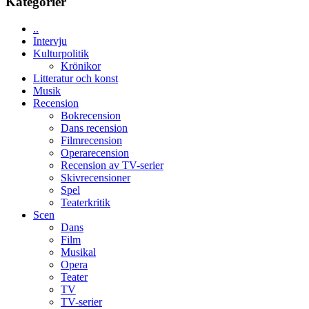
Kategorier
rolig
och
..
spännande
Intervju
med
Kulturpolitik
en
Krönikor
Jackie
Litteratur och konst
Chan
Musik
i
Recension
storform
Bokrecension
Dans recension
Filmrecension
Operarecension
Recension av TV-serier
Skivrecensioner
Spel
Teaterkritik
Scen
Dans
Film
Musikal
Opera
Teater
TV
TV-serier