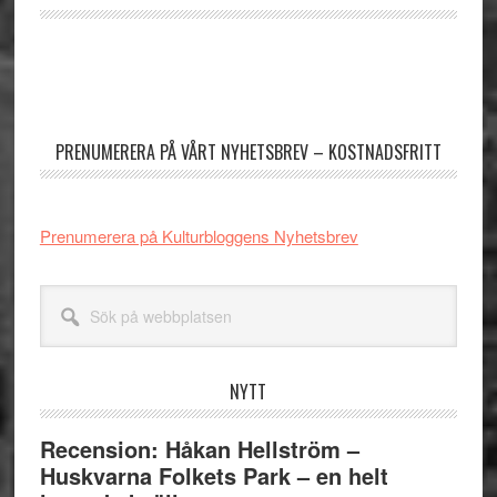
Primärt
sidofält
PRENUMERERA PÅ VÅRT NYHETSBREV – KOSTNADSFRITT
Prenumerera på Kulturbloggens Nyhetsbrev
Sök
på
webbplatsen
NYTT
Recension: Håkan Hellström –
Huskvarna Folkets Park – en helt