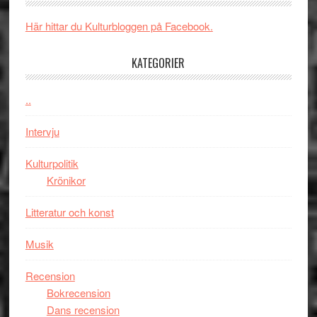
och
synas
spännande
i
Här hittar du Kulturbloggen på Facebook.
med
tv4
en
med
KATEGORIER
Jackie
Vem
Chan
kan
..
i
styra
storform
Mauri?
Intervju
Kulturpolitik
Krönikor
Litteratur och konst
Musik
Recension
Bokrecension
Dans recension