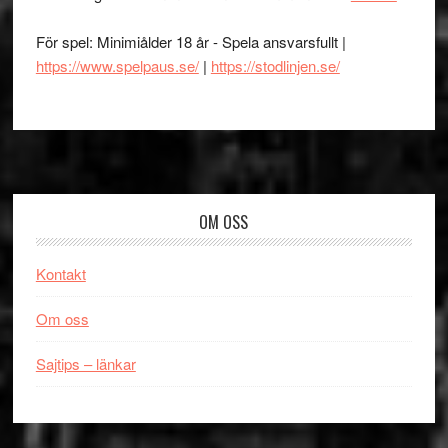
För spel: Minimiålder 18 år - Spela ansvarsfullt |
https://www.spelpaus.se/
|
https://stodlinjen.se/
Footer
OM OSS
Kontakt
Om oss
Sajtips – länkar