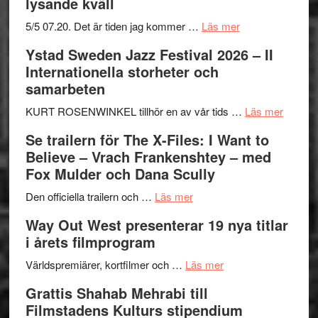
lysande kväll
om
5/5 07.20. Det är tiden jag kommer …
Läs mer
Recension:
Ystad Sweden Jazz Festival 2026 – II
Håkan
Internationella storheter och
Hellström
samarbeten
–
Huskvarna
om
KURT ROSENWINKEL tillhör en av vår tids …
Läs mer
Folkets
Ystad
Se trailern för The X-Files: I Want to
Park
Swede
Believe – Vrach Frankenshtey – med
–
Jazz
Fox Mulder och Dana Scully
en
Festiva
om
helt
2026
Den officiella trailern och …
Läs mer
Se
lysande
–
Way Out West presenterar 19 nya titlar
trailern
kväll
II
i årets filmprogram
för
Internat
The
om
storhet
Världspremiärer, kortfilmer och …
Läs mer
X-
Way
och
Grattis Shahab Mehrabi till
Files:
Out
samarb
Filmstadens Kulturs stipendium
I
West