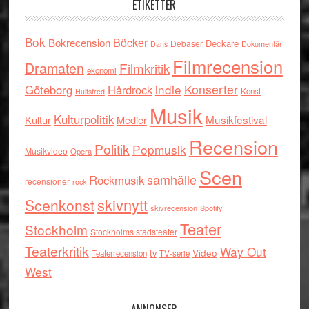
ETIKETTER
Bok
Böcker
Bokrecension
Deckare
Debaser
Dokumentär
Dans
Filmrecension
Dramaten
Filmkritik
ekonomi
indie
Konserter
Göteborg
Hårdrock
Konst
Hultsfred
Musik
Kulturpolitik
Musikfestival
Kultur
Medier
Recension
Politik
Popmusik
Musikvideo
Opera
Scen
samhälle
Rockmusik
recensioner
rock
skivnytt
Scenkonst
skivrecension
Spotify
Teater
Stockholm
Stockholms stadsteater
Teaterkritik
Way Out
tv
Video
Teaterrecension
TV-serie
West