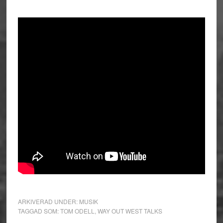
ARKIVERAD UNDER:
MUSIK
TAGGAD SOM:
TOM ODELL
,
WAY OUT WEST TALKS