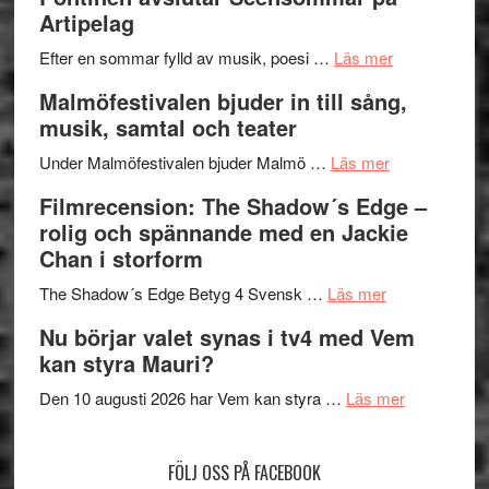
Delvis
–
Artipelag
bortom
fascineran
genrens
om
spännand
Efter en sommar fylld av musik, poesi …
Läs mer
vidsträckta
Lena
och
Malmöfestivalen bjuder in till sång,
terräng
Endre,
ger
musik, samtal och teater
Hannes
mycket
om
Meidal
att
Under Malmöfestivalen bjuder Malmö …
Läs mer
Malmöfestiva
och
tänka
Filmrecension: The Shadow´s Edge –
bjuder
Roland
på
rolig och spännande med en Jackie
in
Pöntinen
Chan i storform
till
avslutar
om
sång,
Scensommar
The Shadow´s Edge Betyg 4 Svensk …
Läs mer
Filmrecension
musik,
på
Nu börjar valet synas i tv4 med Vem
The
samtal
Artipelag
kan styra Mauri?
Shadow
och
´s
teater
om
Den 10 augusti 2026 har Vem kan styra …
Läs mer
Edge
Nu
–
börjar
FÖLJ OSS PÅ FACEBOOK
rolig
valet