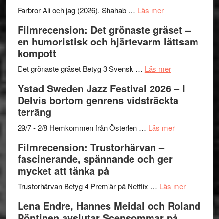
Want
presenterar
om
Farbror Ali och jag (2026). Shahab …
Läs mer
to
19
Grattis
Filmrecension: Det grönaste gräset –
Believe
nya
Shahab
en humoristisk och hjärtevarm lättsam
–
titlar
Mehrabi
kompott
Vrach
i
till
Frankenshtey
årets
Filmstadens
om
Det grönaste gräset Betyg 3 Svensk …
Läs mer
–
filmprogram
Kulturs
Filmrecension:
Ystad Sweden Jazz Festival 2026 – I
med
stipendium
Det
Delvis bortom genrens vidsträckta
Fox
grönaste
terräng
Mulder
gräset
och
–
om
29/7 - 2/8 Hemkommen från Österlen …
Läs mer
Dana
en
Ystad
Filmrecension: Trustorhärvan –
Scully
humoristisk
Sweden
fascinerande, spännande och ger
och
Jazz
mycket att tänka på
hjärtevarm
Festival
lättsam
2026
om
Trustorhärvan Betyg 4 Premiär på Netflix …
Läs mer
kompott
–
Filmrecens
Lena Endre, Hannes Meidal och Roland
I
Trustorhä
Pöntinen avslutar Scensommar på