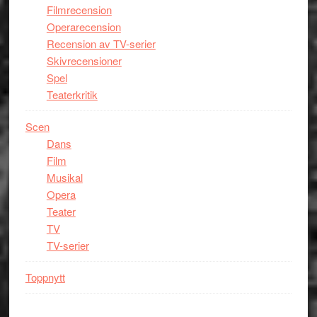
Filmrecension
Operarecension
Recension av TV-serier
Skivrecensioner
Spel
Teaterkritik
Scen
Dans
Film
Musikal
Opera
Teater
TV
TV-serier
Toppnytt