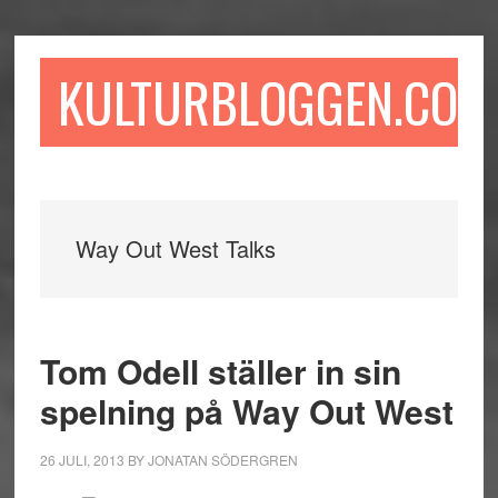
Hoppa
Hoppa
Hoppa
till
till
till
huvudinnehåll
det
sidfot
KULTURBLOGGEN.COM
primära
sidofältet
Way Out West Talks
Tom Odell ställer in sin
spelning på Way Out West
26 JULI, 2013
BY
JONATAN SÖDERGREN