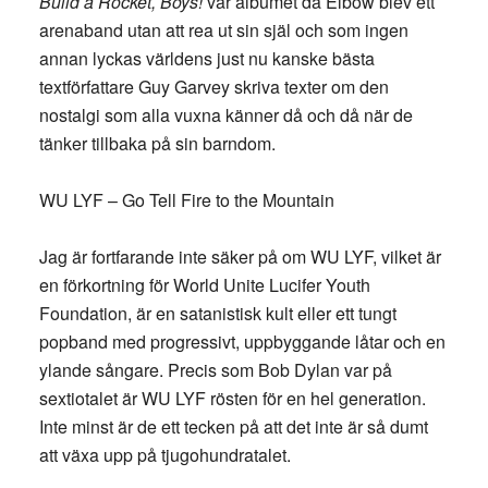
Build a Rocket, Boys!
var albumet då Elbow blev ett
arenaband utan att rea ut sin själ och som ingen
annan lyckas världens just nu kanske bästa
textförfattare Guy Garvey skriva texter om den
nostalgi som alla vuxna känner då och då när de
tänker tillbaka på sin barndom.
WU LYF – Go Tell Fire to the Mountain
Jag är fortfarande inte säker på om WU LYF, vilket är
en förkortning för World Unite Lucifer Youth
Foundation, är en satanistisk kult eller ett tungt
popband med progressivt, uppbyggande låtar och en
ylande sångare. Precis som Bob Dylan var på
sextiotalet är WU LYF rösten för en hel generation.
Inte minst är de ett tecken på att det inte är så dumt
att växa upp på tjugohundratalet.