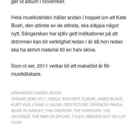
ger ut album i november.
Hela musikvärlden håller andan i hoppet om att Kate
Bush, den störste av de största, ska släppa något
nytt. Sångerskan har själv gett indikationer på att
drömmen kan bli verklighet redan i år då hon redan
ska ha skrivit material till en halv skiva.
Som ni ser, 2011 verkar bli ett makalöst år för
musikälskare.
ARKIVERAD UNDER:
MUSIK
TAGGAD SOM:
2011
,
ADELE
,
BON IVER
,
ELBOW
,
JAMES BLAKE
,
KURT VILE
,
LYKKE LI
,
MUSIK
,
ODD FUTURE
,
OFWGKTA
,
PANDA
BEAR
,
PJ HARVEY
,
THE CREATOR
,
THE HORRORS
,
THE
VACCINES
,
THE WAR ON DRUGS
,
TYLER
,
WASHED OUT
,
WU LYF
,
YUCK