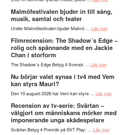
vidsträckta
Lena
och
Malmöfestivalen bjuder in till sång,
terräng
Endre,
ger
musik, samtal och teater
Hannes
mycket
om
Meidal
att
Under Malmöfestivalen bjuder Malmö …
Läs mer
Malmöfestiva
och
tänka
Filmrecension: The Shadow´s Edge –
bjuder
Roland
på
rolig och spännande med en Jackie
in
Pöntinen
Chan i storform
till
avslutar
om
sång,
Scensommar
The Shadow´s Edge Betyg 4 Svensk …
Läs mer
Filmrecension
musik,
på
Nu börjar valet synas i tv4 med Vem
The
samtal
Artipelag
kan styra Mauri?
Shadow
och
´s
teater
om
Den 10 augusti 2026 har Vem kan styra …
Läs mer
Edge
Nu
Recension av tv-serie: Svärtan –
–
börjar
välgjort om människans mörker med
rolig
valet
imponerande unga skådespelare
och
synas
spännande
om
i
Svärtan Betyg 4 Premiär på SVT Play: …
Läs mer