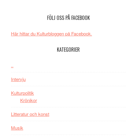
Uppseendeväck
den
spännvidd
bästa
FÖLJ OSS PÅ FACEBOOK
och
Spider-
energi
Man
när
filmen
Här hittar du Kulturbloggen på Facebook.
legendarisk
någonsin
100-
KATEGORIER
åring
firas
..
–
Wayne
Intervju
Tucker
hyllar
Kulturpolitik
Miles
Krönikor
Davis
Litteratur och konst
på
Utopia
Musik