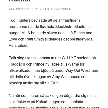
24 AUGUSTI, 2011
BY
JONATAN SÖDERGREN
Foo Fighters bevisade att de är framtidens
arenaband när de fick hela Stockholm Stadion att
gunga, M.I.A bankade skiten ur allt på Peace and
Love och Patti Smith tilldelades det prestigefyllda
Polarpriset.
Folk slogs för att komma in när WU LYF spelade på
Trädgår’n och Prince hyllades till skyarna för
hitkavalkaden han bjöd på under Way Out West men
allt detta överskuggas av Amy Winehouse som
plötsligt anslöt sig till 27 Club.
Nu när sommaren så sakteligen börjar dra sig mot sitt
slut tänkte vi på Kulturbloggen sammanfatta
musikåret 2011 (hittills) och blicka framåt mot en höst