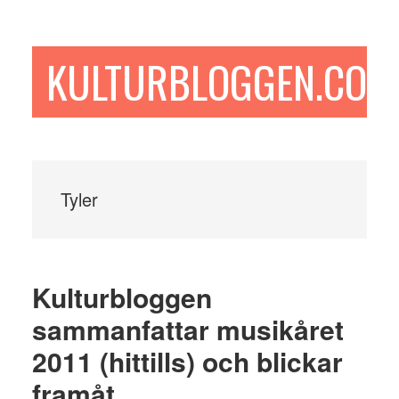
Hoppa
Hoppa
Hoppa
till
till
till
huvudinnehåll
det
sidfot
KULTURBLOGGEN.COM
primära
sidofältet
Tyler
Kulturbloggen
sammanfattar musikåret
2011 (hittills) och blickar
framåt