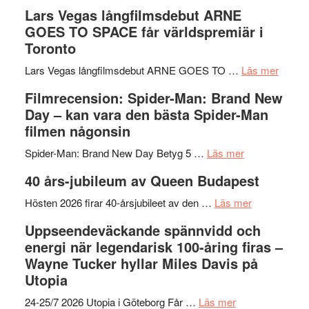
med
Recension
tv4
Lars Vegas långfilmsdebut ARNE
en
av
med
GOES TO SPACE får världspremiär i
Jackie
tv-
Vem
Toronto
Chan
serie:
kan
i
Svärtan
styra
om
Lars Vegas långfilmsdebut ARNE GOES TO …
Läs mer
storform
–
Mauri?
Lars
Filmrecension: Spider-Man: Brand New
välgjort
Vegas
Day – kan vara den bästa Spider-Man
om
långfi
filmen någonsin
människans
ARNE
om
mörker
GOES
Spider-Man: Brand New Day Betyg 5 …
Läs mer
Filmrecension
med
TO
40 års-jubileum av Queen Budapest
Spider-
imponerande
SPAC
Man:
unga
om
får
Hösten 2026 firar 40-årsjubileet av den …
Läs mer
Brand
skådespelar
40
världs
Uppseendeväckande spännvidd och
New
års-
i
energi när legendarisk 100-åring firas –
Day
jubileum
Toront
Wayne Tucker hyllar Miles Davis på
–
av
Utopia
kan
Queen
om
vara
Budapest
24-25/7 2026 Utopia i Göteborg Får …
Läs mer