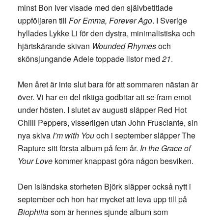
minst Bon Iver visade med den självbetitlade
uppföljaren till
For Emma, Forever Ago
. I Sverige
hyllades Lykke Li för den dystra, minimalistiska och
hjärtskärande skivan
Wounded Rhymes
och
skönsjungande Adele toppade listor med
21
.
Men året är inte slut bara för att sommaren nästan är
över. Vi har en del riktiga godbitar att se fram emot
under hösten. I slutet av augusti släpper Red Hot
Chilli Peppers, visserligen utan John Frusciante, sin
nya skiva
I’m with You
och i september släpper The
Rapture sitt första album på fem år.
In the Grace of
Your Love
kommer knappast göra någon besviken.
Den isländska storheten Björk släpper också nytt i
september och hon har mycket att leva upp till på
Biophilia
som är hennes sjunde album som