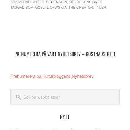
ARKIVERAD UNDER:
RECENSION
,
SKIVRECENSIONER
TAGGAD SOM:
GOBLIN
,
OFWGKTA
,
THE CREATOR
,
TYLER
Primärt
sidofält
PRENUMERERA PÅ VÅRT NYHETSBREV – KOSTNADSFRITT
Prenumerera på Kulturbloggens Nyhetsbrev
Sök
på
webbplatsen
NYTT