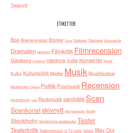
Toppnytt
ETIKETTER
Bok
Böcker
Bokrecension
Deckare
Debaser
Dokumentär
Dans
Filmrecension
Dramaten
Filmkritik
ekonomi
indie
Konserter
Göteborg
Hårdrock
Konst
Hultsfred
Musik
Kulturpolitik
Musikfestival
Kultur
Medier
Recension
Politik
Popmusik
Musikvideo
Opera
Scen
samhälle
Rockmusik
recensioner
rock
skivnytt
Scenkonst
skivrecension
Spotify
Teater
Stockholm
Stockholms stadsteater
Teaterkritik
Way Out
tv
Video
Teaterrecension
TV-serie