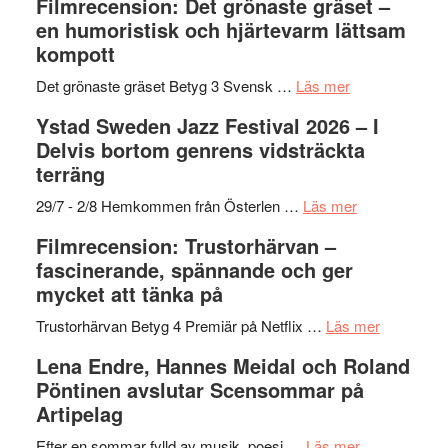
Filmrecension: Det grönaste gräset –
en humoristisk och hjärtevarm lättsam
kompott
om
Det grönaste gräset Betyg 3 Svensk …
Läs mer
Filmrecension:
Ystad Sweden Jazz Festival 2026 – I
Det
Delvis bortom genrens vidsträckta
grönaste
terräng
gräset
–
om
29/7 - 2/8 Hemkommen från Österlen …
Läs mer
en
Ystad
Filmrecension: Trustorhärvan –
humoristisk
Sweden
fascinerande, spännande och ger
och
Jazz
mycket att tänka på
hjärtevarm
Festival
lättsam
2026
om
Trustorhärvan Betyg 4 Premiär på Netflix …
Läs mer
kompott
–
Filmrecens
Lena Endre, Hannes Meidal och Roland
I
Trustorhä
Pöntinen avslutar Scensommar på
Delvis
–
Artipelag
bortom
fascineran
genrens
om
spännand
Efter en sommar fylld av musik, poesi …
Läs mer