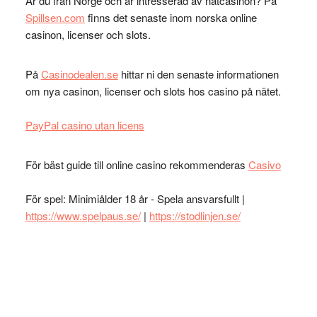
Är du från Norge och är intresserad av nätcasinon? På
Spillsen.com
finns det senaste inom norska online
casinon, licenser och slots.
På
Casinodealen.se
hittar ni den senaste informationen
om nya casinon, licenser och slots hos casino på nätet.
PayPal casino utan licens
För bäst guide till online casino rekommenderas
Casivo
För spel: Minimiålder 18 år - Spela ansvarsfullt |
https://www.spelpaus.se/
|
https://stodlinjen.se/