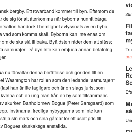
vi
ansk bergby. Ett rövarband kommer till byn. Eftersom de
29
utar de sig för att återkomma när byborna hunnit bärga
Fi
sation har dock i hemlighet avlyssnats av en bybo,
fa
rna vad som komma skall. Byborna kan inte enas om
my
er om de ska slå tillbaka. Byäldsten råder dem att slåss;
några samurajer. Då byn inte kan erbjuda annan betalning
Tru
me
jer.
Le
nu förvaltar denna berättelse och gör den till en
Ro
Denzel Washington har rollen som den ledande ”samurajen”
Sc
fast han är lite lagligare och är en slags jurist som
Eft
en kvinna och en ung man från en by som tillsammans
Ma
de av skurken Bartholomew Bogue (Peter Sarsgaard) som
så
grepp. Invånarna, fredliga nybyggarna som inte kan
sälja sin mark och sina gårdar för ett uselt pris till
Un
av Bogues skurkaktiga anställda.
Fi