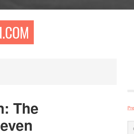
N.COM
Pr
si
n: The
Pre
Seven
Sö
på