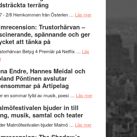
dsträckta terräng
gräset
–
om
/7 - 2/8 Hemkommen från Österlen …
Läs mer
en
Ystad
lmrecension: Trustorhärvan –
humoristisk
Sweden
scinerande, spännande och ger
och
Jazz
cket att tänka på
hjärtevarm
Festival
lättsam
2026
storhärvan Betyg 4 Premiär på Netflix …
Läs
om
kompott
–
r
Filmrecension:
I
na Endre, Hannes Meidal och
Trustorhärvan
Delvis
land Pöntinen avslutar
–
bortom
ensommar på Artipelag
fascinerande,
genrens
spännande
vidsträckta
om
er en sommar fylld av musik, poesi …
Läs mer
och
terräng
Lena
lmöfestivalen bjuder in till
ger
Endre,
ng, musik, samtal och teater
mycket
Hannes
att
om
Meidal
der Malmöfestivalen bjuder Malmö …
Läs mer
tänka
Malmöfestivalen
och
lmrecension: The Shadow´s