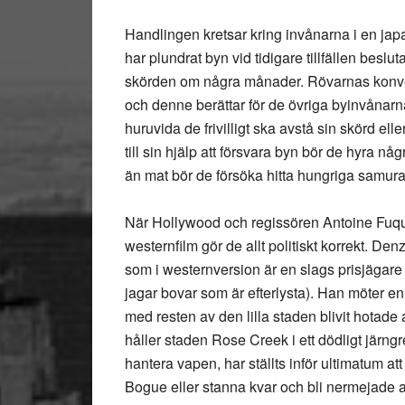
Handlingen kretsar kring invånarna i en jap
har plundrat byn vid tidigare tillfällen besl
skörden om några månader. Rövarnas konver
och denne berättar för de övriga byinvåna
huruvida de frivilligt ska avstå sin skörd ell
till sin hjälp att försvara byn bör de hyra 
än mat bör de försöka hitta hungriga samura
När Hollywood och regissören Antoine Fuqua 
westernfilm gör de allt politiskt korrekt. 
som i westernversion är en slags prisjägare (
jagar bovar som är efterlysta). Han möter 
med resten av den lilla staden blivit hota
håller staden Rose Creek i ett dödligt järn
hantera vapen, har ställts inför ultimatum att 
Bogue eller stanna kvar och bli nermejade 