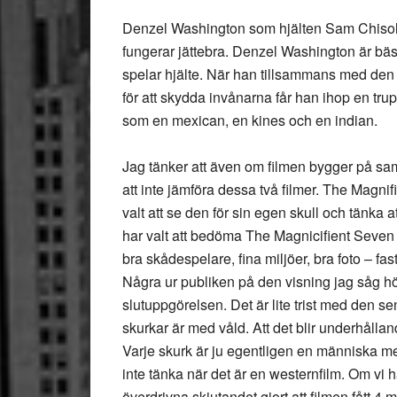
Denzel Washington som hjälten Sam Chiso
fungerar jättebra. Denzel Washington är bäs
spelar hjälte. När han tillsammans med den
för att skydda invånarna får han ihop en tr
som en mexican, en kines och en indian.
Jag tänker att även om filmen bygger på sa
att inte jämföra dessa två filmer. The Magnif
valt att se den för sin egen skull och tänka 
har valt att bedöma The Magnicifient Seven u
bra skådespelare, fina miljöer, bra foto – fa
Några ur publiken på den visning jag såg höll
slutuppgörelsen. Det är lite trist med den se
skurkar är med våld. Att det blir underhållan
Varje skurk är ju egentligen en människa me
inte tänka när det är en westernfilm. Om vi h
överdrivna skjutandet gjort att filmen fått 4