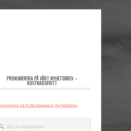
imärt
dofält
PRENUMERERA PÅ VÅRT NYHETSBREV –
KOSTNADSFRITT
numerera på Kulturbloggens Nyhetsbrev
k