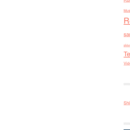
Mus
R
sa
skiv
Te
Vid
Shi