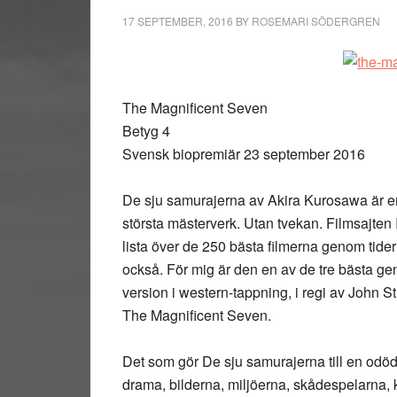
17 SEPTEMBER, 2016
BY
ROSEMARI SÖDERGREN
The Magnificent Seven
Betyg 4
Svensk biopremiär 23 september 2016
De sju samurajerna av Akira Kurosawa är en 
största mästerverk. Utan tvekan. Filmsajten I
lista över de 250 bästa filmerna genom tidern
också. För mig är den en av de tre bästa g
version i western-tappning, i regi av John S
The Magnificent Seven.
Det som gör De sju samurajerna till en odöd
drama, bilderna, miljöerna, skådespelarna, 