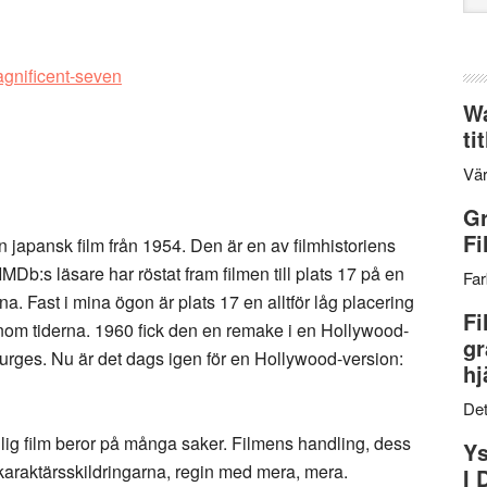
web
Wa
ti
Vär
Gr
Fi
japansk film från 1954. Den är en av filmhistoriens
MDb:s läsare har röstat fram filmen till plats 17 på en
Far
a. Fast i mina ögon är plats 17 en alltför låg placering
Fi
enom tiderna. 1960 fick den en remake i en Hollywood-
gr
turges. Nu är det dags igen för en Hollywood-version:
hj
Det
lig film beror på många saker. Filmens handling, dess
Ys
karaktärsskildringarna, regin med mera, mera.
I 