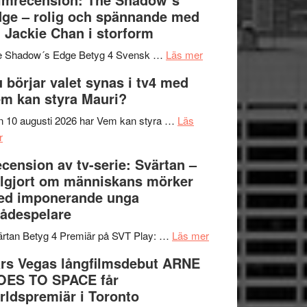
på
bjuder
Roland
ge – rolig och spännande med
in
Pöntinen
 Jackie Chan i storform
till
avslutar
om
sång,
Scensommar
e Shadow´s Edge Betyg 4 Svensk …
Läs mer
Filmrecension:
musik,
på
 börjar valet synas i tv4 med
The
samtal
Artipelag
m kan styra Mauri?
Shadow
och
´s
teater
 10 augusti 2026 har Vem kan styra …
Läs
om
Edge
r
Nu
–
cension av tv-serie: Svärtan –
börjar
rolig
lgjort om människans mörker
valet
och
ed imponerande unga
synas
spännande
ådespelare
i
med
tv4
en
om
rtan Betyg 4 Premiär på SVT Play: …
Läs mer
med
Jackie
Recension
rs Vegas långfilmsdebut ARNE
Vem
Chan
av
OES TO SPACE får
kan
i
tv-
rldspremiär i Toronto
styra
storform
serie: