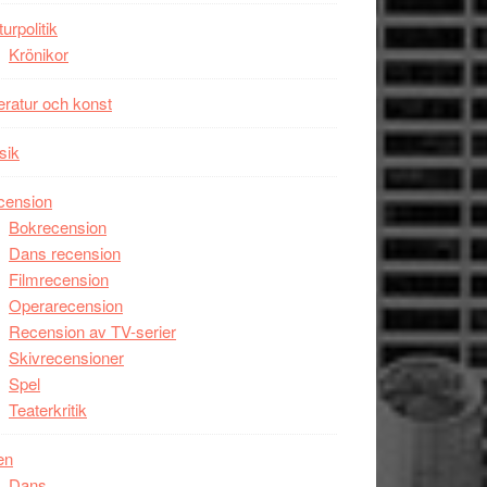
Man
turpolitik
filmen
Krönikor
någonsin
teratur och konst
sik
cension
Bokrecension
Dans recension
Filmrecension
Operarecension
Recension av TV-serier
Skivrecensioner
Spel
Teaterkritik
en
Dans