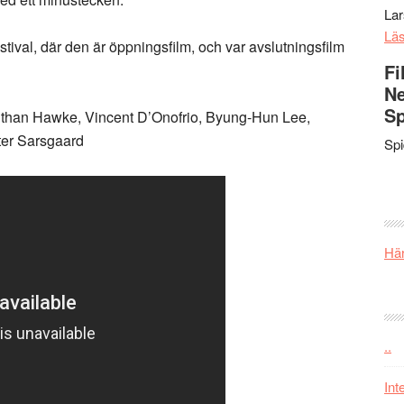
La
Lä
stival, där den är öppningsfilm, och var avslutningsfilm
Fi
Ne
Sp
, Ethan Hawke, Vincent D’Onofrio, Byung-Hun Lee,
ter Sarsgaard
Sp
Här
..
Int