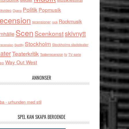
Politik
Popmusik
ikvideo
Opera
ecension
Rockmusik
recensioner
rock
Scen
skivnytt
Scenkonst
mhälle
Stockholm
Stockholms stadsteater
recension
Spotify
ater
Teaterkritik
tv
Teaterrecension
TV-serie
Way Out West
eo
ANNONSER
ba - urhunden med stil
SPEL KAN SKAPA BEROENDE