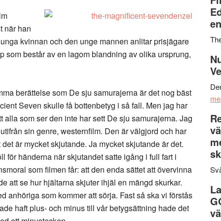
Ed
lm
en
t när han
Th
 unga kvinnan och den unge mannen anlitar prisjägare
upp som består av en lagom blandning av olika ursprung,
Nu
Ve
Den
mma berättelse som De sju samurajerna är det nog bäst
me
icient Seven skulle få bottenbetyg i så fall. Men jag har
Re
att alla som ser den inte har sett De sju samurajerna. Jag
vä
tifrån sin genre, westernfilm. Den är välgjord och har
m
st det är mycket skjutande. Ja mycket skjutande är det.
sk
 för händerna när skjutandet satte igång i full fart i
nsmoral som filmen får: att den enda sättet att övervinna
Svä
de att se hur hjältarna skjuter ihjäl en mängd skurkar.
La
d anhöriga som kommer att sörja. Fast så ska vi förstås
G
ade haft plus- och minus till vår betygsättning hade det
vä
 med ett minustecken.