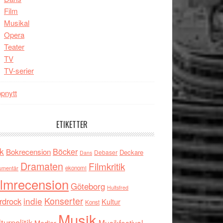
Film
Musikal
Opera
Teater
TV
TV-serier
pnytt
ETIKETTER
k
Böcker
Bokrecension
Deckare
Debaser
Dans
Dramaten
Filmkritik
umentär
ekonomi
ilmrecension
Göteborg
Hultsfred
indie
Konserter
rdrock
Kultur
Konst
Musik
turpolitik
Musikfestival
Medier