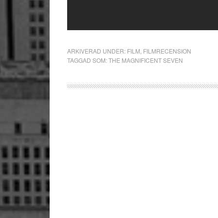
ARKIVERAD UNDER:
FILM
,
FILMRECENSION
TAGGAD SOM:
THE MAGNIFICENT SEVEN