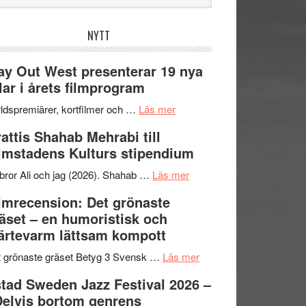
bplatsen
NYTT
y Out West presenterar 19 nya
tlar i årets filmprogram
om
ldspremiärer, kortfilmer och …
Läs mer
Way
attis Shahab Mehrabi till
Out
lmstadens Kulturs stipendium
West
presenterar
om
bror Ali och jag (2026). Shahab …
Läs mer
19
Grattis
lmrecension: Det grönaste
nya
Shahab
äset – en humoristisk och
titlar
Mehrabi
ärtevarm lättsam kompott
i
till
årets
Filmstadens
om
 grönaste gräset Betyg 3 Svensk …
Läs mer
filmprogram
Kulturs
Filmrecension:
tad Sweden Jazz Festival 2026 –
stipendium
Det
Delvis bortom genrens
grönaste