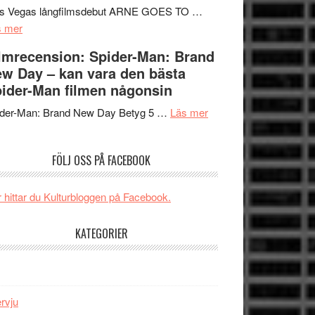
Mauri?
Svärtan
rs Vegas långfilmsdebut ARNE GOES TO …
om
–
s mer
Lars
välgjort
lmrecension: Spider-Man: Brand
Vegas
om
w Day – kan vara den bästa
långfilmsdebut
människans
ider-Man filmen någonsin
ARNE
mörker
GOES
om
med
ider-Man: Brand New Day Betyg 5 …
Läs mer
TO
Filmrecension:
imponerande
SPACE
Spider-
unga
FÖLJ OSS PÅ FACEBOOK
får
Man:
skådespelare
världspremiär
Brand
i
New
 hittar du Kulturbloggen på Facebook.
Toronto
Day
–
KATEGORIER
kan
vara
den
bästa
ervju
Spider-