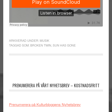
ARKIVERAD UNDER:
MUSIK
TAGGAD SOM:
BROKEN TWIN
,
SUN HAS GONE
Primärt
sidofält
PRENUMERERA PÅ VÅRT NYHETSBREV – KOSTNADSFRITT
Prenumerera på Kulturbloggens Nyhetsbrev