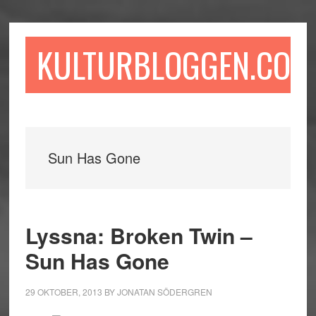
Hoppa
Hoppa
Hoppa
till
till
till
huvudinnehåll
det
sidfot
KULTURBLOGGEN.COM
primära
sidofältet
Sun Has Gone
Lyssna: Broken Twin –
Sun Has Gone
29 OKTOBER, 2013
BY
JONATAN SÖDERGREN