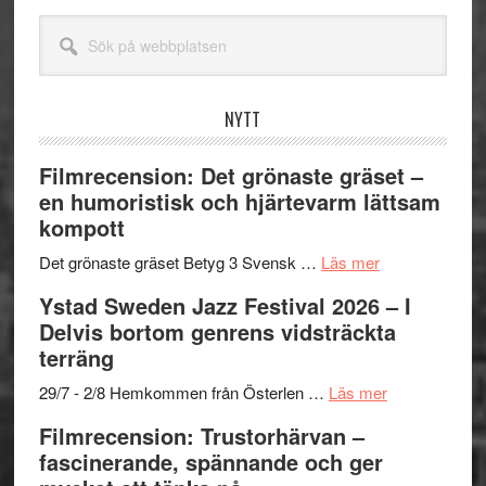
Sök
på
webbplatsen
NYTT
Filmrecension: Det grönaste gräset –
en humoristisk och hjärtevarm lättsam
kompott
om
Det grönaste gräset Betyg 3 Svensk …
Läs mer
Filmrecension:
Ystad Sweden Jazz Festival 2026 – I
Det
Delvis bortom genrens vidsträckta
grönaste
terräng
gräset
–
om
29/7 - 2/8 Hemkommen från Österlen …
Läs mer
en
Ystad
Filmrecension: Trustorhärvan –
humoristisk
Sweden
fascinerande, spännande och ger
och
Jazz