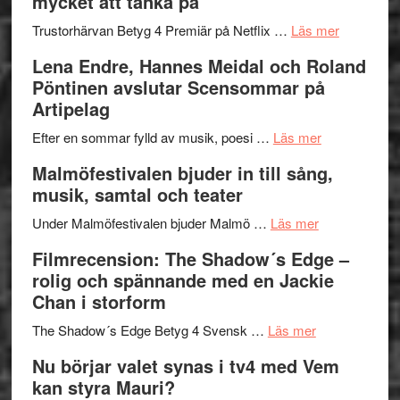
mycket att tänka på
hjärtevarm
Festival
lättsam
2026
om
Trustorhärvan Betyg 4 Premiär på Netflix …
Läs mer
kompott
–
Filmrecens
Lena Endre, Hannes Meidal och Roland
I
Trustorhä
Pöntinen avslutar Scensommar på
Delvis
–
Artipelag
bortom
fascineran
genrens
om
spännand
Efter en sommar fylld av musik, poesi …
Läs mer
vidsträckta
Lena
och
Malmöfestivalen bjuder in till sång,
terräng
Endre,
ger
musik, samtal och teater
Hannes
mycket
om
Meidal
att
Under Malmöfestivalen bjuder Malmö …
Läs mer
Malmöfestiva
och
tänka
Filmrecension: The Shadow´s Edge –
bjuder
Roland
på
rolig och spännande med en Jackie
in
Pöntinen
Chan i storform
till
avslutar
om
sång,
Scensommar
The Shadow´s Edge Betyg 4 Svensk …
Läs mer
Filmrecension
musik,
på
Nu börjar valet synas i tv4 med Vem
The
samtal
Artipelag
kan styra Mauri?
Shadow
och