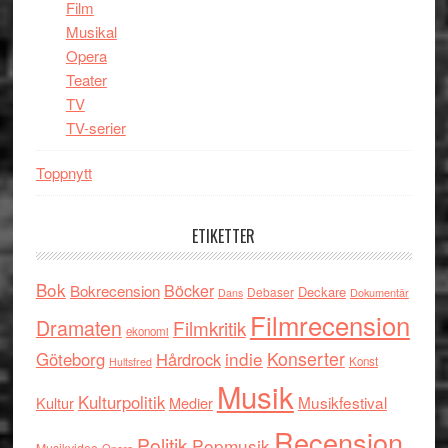
Film
Musikal
Opera
Teater
TV
TV-serier
Toppnytt
ETIKETTER
Bok
Böcker
Bokrecension
Deckare
Debaser
Dokumentär
Dans
Filmrecension
Dramaten
Filmkritik
ekonomi
indie
Konserter
Göteborg
Hårdrock
Konst
Hultsfred
Musik
Kulturpolitik
Musikfestival
Kultur
Medier
Recension
Politik
Popmusik
Musikvideo