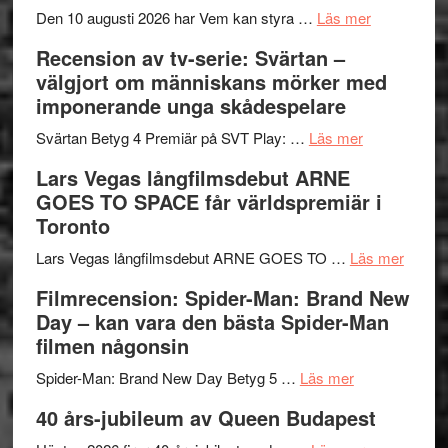
´s
teater
om
Den 10 augusti 2026 har Vem kan styra …
Läs mer
Edge
Nu
Recension av tv-serie: Svärtan –
–
börjar
välgjort om människans mörker med
rolig
valet
imponerande unga skådespelare
och
synas
spännande
om
i
Svärtan Betyg 4 Premiär på SVT Play: …
Läs mer
med
Recension
tv4
Lars Vegas långfilmsdebut ARNE
en
av
med
GOES TO SPACE får världspremiär i
Jackie
tv-
Vem
Toronto
Chan
serie:
kan
i
Svärtan
styra
om
Lars Vegas långfilmsdebut ARNE GOES TO …
Läs mer
storform
–
Mauri?
Lars
Filmrecension: Spider-Man: Brand New
välgjort
Vegas
Day – kan vara den bästa Spider-Man
om
långfi
filmen någonsin
människans
ARNE
om
mörker
GOES
Spider-Man: Brand New Day Betyg 5 …
Läs mer
Filmrecension
med
TO
40 års-jubileum av Queen Budapest
Spider-
imponerande
SPAC