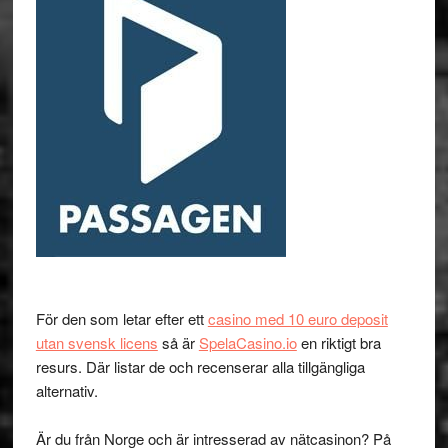
För den som letar efter ett
casino med 10 euro deposit
utan svensk licens
så är
SpelaCasino.io
en riktigt bra
resurs. Där listar de och recenserar alla tillgängliga
alternativ.
Är du från Norge och är intresserad av nätcasinon? På