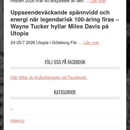
Man:
unga
om
får
Hösten 2026 firar 40-årsjubileet av den …
Läs mer
Brand
skådespelar
40
världs
Uppseendeväckande spännvidd och
New
års-
i
energi när legendarisk 100-åring firas –
Day
jubileum
Toront
Wayne Tucker hyllar Miles Davis på
–
av
Utopia
kan
Queen
om
vara
Budapest
24-25/7 2026 Utopia i Göteborg Får …
Läs mer
Uppseendeväck
den
spännvidd
bästa
FÖLJ OSS PÅ FACEBOOK
och
Spider-
energi
Man
när
filmen
Här hittar du Kulturbloggen på Facebook.
legendarisk
någonsin
100-
KATEGORIER
åring
firas
..
–
Wayne
Intervju
Tucker