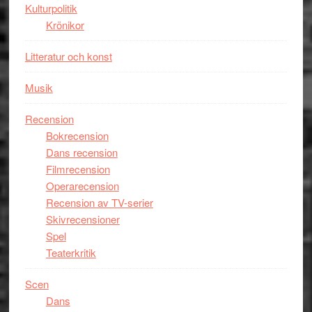
hyllar
Kulturpolitik
Miles
Krönikor
Davis
Litteratur och konst
på
Utopia
Musik
Recension
Bokrecension
Dans recension
Filmrecension
Operarecension
Recension av TV-serier
Skivrecensioner
Spel
Teaterkritik
Scen
Dans