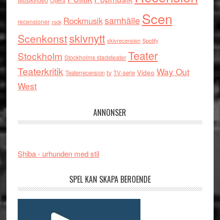
Opera
Scen
samhälle
Rockmusik
recensioner
rock
skivnytt
Scenkonst
skivrecension
Spotify
Teater
Stockholm
Stockholms stadsteater
Teaterkritik
Way Out
tv
Video
Teaterrecension
TV-serie
West
ANNONSER
Shiba - urhunden med stil
SPEL KAN SKAPA BEROENDE